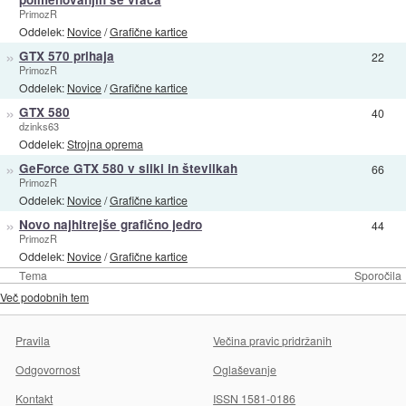
PrimozR
Oddelek:
Novice
/
Grafične kartice
»
GTX 570 prihaja
22
PrimozR
Oddelek:
Novice
/
Grafične kartice
»
GTX 580
40
dzinks63
Oddelek:
Strojna oprema
»
GeForce GTX 580 v sliki in številkah
66
PrimozR
Oddelek:
Novice
/
Grafične kartice
»
Novo najhitrejše grafično jedro
44
PrimozR
Oddelek:
Novice
/
Grafične kartice
Tema
Sporočila
Več podobnih tem
Pravila
Večina pravic pridržanih
Odgovornost
Oglaševanje
Kontakt
ISSN 1581-0186