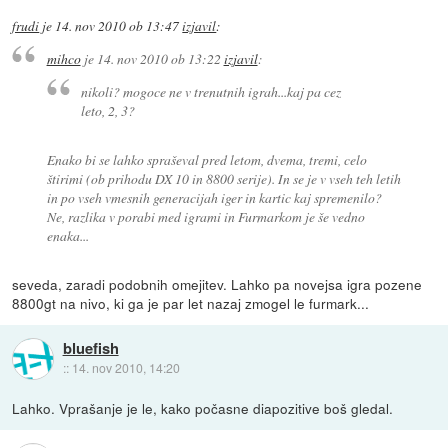
frudi
je
14. nov 2010 ob 13:47
izjavil
:
mihco
je
14. nov 2010 ob 13:22
izjavil
:
nikoli? mogoce ne v trenutnih igrah...kaj pa cez
leto, 2, 3?
Enako bi se lahko spraševal pred letom, dvema, tremi, celo
štirimi (ob prihodu DX 10 in 8800 serije). In se je v vseh teh letih
in po vseh vmesnih generacijah iger in kartic kaj spremenilo?
Ne, razlika v porabi med igrami in Furmarkom je še vedno
enaka...
seveda, zaradi podobnih omejitev. Lahko pa novejsa igra pozene
8800gt na nivo, ki ga je par let nazaj zmogel le furmark...
bluefish
::
14. nov 2010, 14:20
Lahko. Vprašanje je le, kako počasne diapozitive boš gledal.