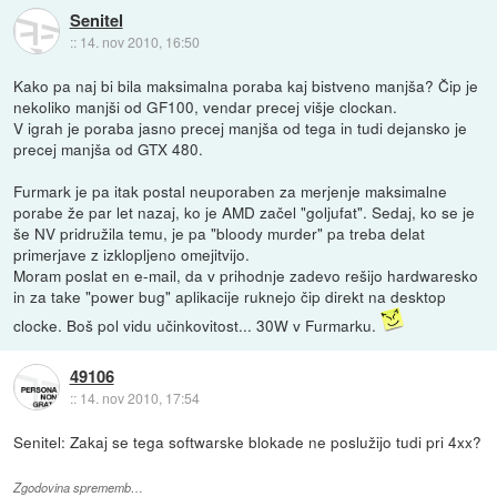
Senitel
::
14. nov 2010, 16:50
Kako pa naj bi bila maksimalna poraba kaj bistveno manjša? Čip je
nekoliko manjši od GF100, vendar precej višje clockan.
V igrah je poraba jasno precej manjša od tega in tudi dejansko je
precej manjša od GTX 480.
Furmark je pa itak postal neuporaben za merjenje maksimalne
porabe že par let nazaj, ko je AMD začel "goljufat". Sedaj, ko se je
še NV pridružila temu, je pa "bloody murder" pa treba delat
primerjave z izklopljeno omejitvijo.
Moram poslat en e-mail, da v prihodnje zadevo rešijo hardwaresko
in za take "power bug" aplikacije ruknejo čip direkt na desktop
clocke. Boš pol vidu učinkovitost... 30W v Furmarku.
49106
::
14. nov 2010, 17:54
Senitel: Zakaj se tega softwarske blokade ne poslužijo tudi pri 4xx?
Zgodovina sprememb…