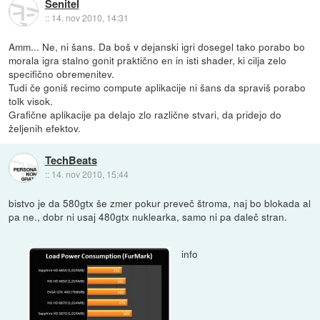
Senitel
::
14. nov 2010, 14:31
Amm... Ne, ni šans. Da boš v dejanski igri dosegel tako porabo bo
morala igra stalno gonit praktično en in isti shader, ki cilja zelo
specifično obremenitev.
Tudi če goniš recimo compute aplikacije ni šans da spraviš porabo
tolk visok.
Grafične aplikacije pa delajo zlo različne stvari, da pridejo do
željenih efektov.
TechBeats
::
14. nov 2010, 15:44
bistvo je da 580gtx še zmer pokur preveč štroma, naj bo blokada al
pa ne., dobr ni usaj 480gtx nuklearka, samo ni pa daleč stran.
info