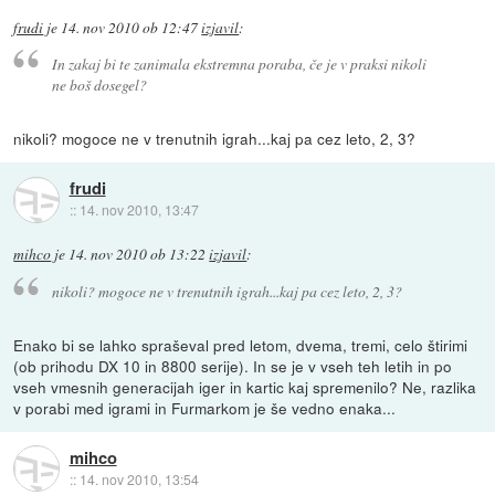
frudi
je
14. nov 2010 ob 12:47
izjavil
:
In zakaj bi te zanimala ekstremna poraba, če je v praksi nikoli
ne boš dosegel?
nikoli? mogoce ne v trenutnih igrah...kaj pa cez leto, 2, 3?
frudi
::
14. nov 2010, 13:47
mihco
je
14. nov 2010 ob 13:22
izjavil
:
nikoli? mogoce ne v trenutnih igrah...kaj pa cez leto, 2, 3?
Enako bi se lahko spraševal pred letom, dvema, tremi, celo štirimi
(ob prihodu DX 10 in 8800 serije). In se je v vseh teh letih in po
vseh vmesnih generacijah iger in kartic kaj spremenilo? Ne, razlika
v porabi med igrami in Furmarkom je še vedno enaka...
mihco
::
14. nov 2010, 13:54