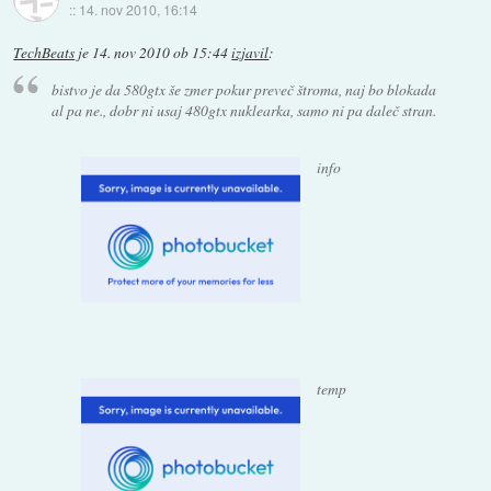
::
14. nov 2010, 16:14
TechBeats
je
14. nov 2010 ob 15:44
izjavil
:
bistvo je da 580gtx še zmer pokur preveč štroma, naj bo blokada
al pa ne., dobr ni usaj 480gtx nuklearka, samo ni pa daleč stran.
info
temp