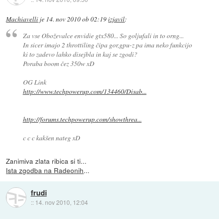
Machiavelli
je
14. nov 2010 ob 02:19
izjavil
:
Za vse Oboževalce envidie gtx580... So goljufali in to orng...
In sicer imajo 2 throttiling čipa gor,gpu-z pa ima neko funkcijo
ki to zadevo lahko disejbla in kaj se zgodi?
Poraba boom čez 350w xD
OG Link
http://www.techpowerup.com/134460/Disab...
http://forums.techpowerup.com/showthrea...
c c c kakšen nateg xD
Zanimiva zlata ribica si ti...
Ista zgodba na Radeonih
...
frudi
::
14. nov 2010, 12:04