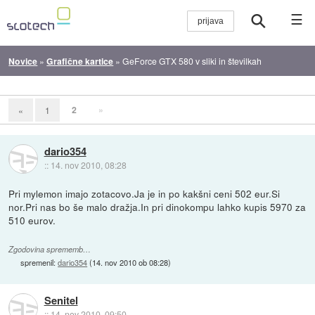
☰
Novice
»
Grafične kartice
»
GeForce GTX 580 v sliki in številkah
2
»
«
1
dario354
::
14. nov 2010, 08:28
Pri mylemon imajo zotacovo.Ja je in po kakšni ceni 502 eur.Si
nor.Pri nas bo še malo dražja.In pri dinokompu lahko kupis 5970 za
510 eurov.
Zgodovina sprememb…
spremenil:
dario354
(
14. nov 2010 ob 08:28
)
Senitel
::
14. nov 2010, 09:50