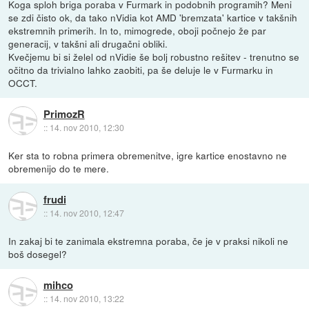
Koga sploh briga poraba v Furmark in podobnih programih? Meni
se zdi čisto ok, da tako nVidia kot AMD 'bremzata' kartice v takšnih
ekstremnih primerih. In to, mimogrede, oboji počnejo že par
generacij, v takšni ali drugačni obliki.
Kvečjemu bi si želel od nVidie še bolj robustno rešitev - trenutno se
očitno da trivialno lahko zaobiti, pa še deluje le v Furmarku in
OCCT.
PrimozR
::
14. nov 2010, 12:30
Ker sta to robna primera obremenitve, igre kartice enostavno ne
obremenijo do te mere.
frudi
::
14. nov 2010, 12:47
In zakaj bi te zanimala ekstremna poraba, če je v praksi nikoli ne
boš dosegel?
mihco
::
14. nov 2010, 13:22