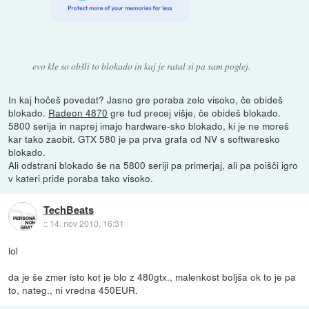
evo kle so obšli to blokado in kaj je ratal si pa sam poglej.
In kaj hočeš povedat? Jasno gre poraba zelo visoko, če obideš
blokado.
Radeon 4870
gre tud precej višje, če obideš blokado.
5800 serija in naprej imajo hardware-sko blokado, ki je ne moreš
kar tako zaobit. GTX 580 je pa prva grafa od NV s softwaresko
blokado.
Ali odstrani blokado še na 5800 seriji pa primerjaj, ali pa poišči igro
v kateri pride poraba tako visoko.
TechBeats
::
14. nov 2010, 16:31
lol
da je še zmer isto kot je blo z 480gtx., malenkost boljša ok to je pa
to, nateg., ni vredna 450EUR.