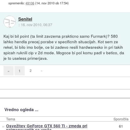
spremenilo:
49106
(
14. nov 2010 ob 17:54
)
Senitel
::
16. nov 2010, 06:37
Kaj bi bil point (ta limit zavzema prakticno samo Furmark)? 580
lahko hendla precej porabe v specificnih situacijah. Kot sem ze
rekel, bi bilo imo bolje, ce bi zadevo resili hardwaresko in pri takih
spicah ruknili cip v 2d mode. Mogoce bi pol komu padl v betico, da
je to useless primerjava.
2
»
«
1
Vredno ogleda ...
Tema
Sporočila
»
Osvežitev GeForce GTX 560 Ti - zmeda pri
61
poimenovanjih se vrača