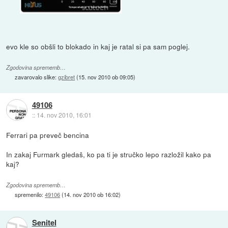
evo kle so obšli to blokado in kaj je ratal si pa sam poglej.
Zgodovina sprememb…
zavarovalo slike:
gzibret
(
15. nov 2010 ob 09:05
)
49106
::
14. nov 2010, 16:01
Ferrari pa preveč bencina
In zakaj Furmark gledaš, ko pa ti je stručko lepo razložil kako pa
kaj?
Zgodovina sprememb…
spremenilo:
49106
(
14. nov 2010 ob 16:02
)
Senitel