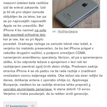
masovni izdelavi bele različice
izid še enkrat zakasnile. Izid
je bil ob prvi objavi zamude
obljubljen še za letos, kar pa
se po najnovejših napovedih
Appla ne bo uresničilo. Bel
iPhone 4 bo namreč
na voljo
vir:
HotHardware
šele spomladi prihodnje leto
,
kar je vse, kar so pri Applu
povedali. Uradnega razloga za zamudo tokrat niso izdali, a
verjetno bo malokdo presenečen, če bo bel iPhone prispel v
nekoliko drugačni različici, s podporo omrežjem CDMA,
namenjenim ameriškemu operaterju Verizon, ali pa s spremenjeno
obliko, ki bo odpravila težave s sprejemom v levi roki ter
razbijanjem zaenkrat zgolj črnih delov ohišja. Predvsem zadnja
stranica iPhone 4 se ob padcu na tla rada razbije v značilnem
mrežastem vzorcu kaljenega stekla. Obe težavi sta sicer rešljivi že
danes, dotikanje antene z uporabo ohišja oz. Applovega
Bumperja, medtem ko se razbitje stranice lahko prepreči
z
uporabo aluminijaste zamenjave
, ki stane dobrih 10 evrov.
Verjetno ni treba poudarjati, da ta rešitev izniči garancijo.
17 komentarjev