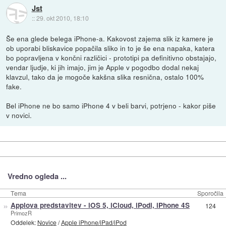
Jst
::
29. okt 2010, 18:10
Še ena glede belega iPhone-a. Kakovost zajema slik iz kamere je
ob uporabi bliskavice popačila sliko in to je še ena napaka, katera
bo popravljena v končni različici - prototipi pa definitivno obstajajo,
vendar ljudje, ki jih imajo, jim je Apple v pogodbo dodal nekaj
klavzul, tako da je mogoče kakšna slika resnična, ostalo 100%
fake.
Bel iPhone ne bo samo iPhone 4 v beli barvi, potrjeno - kakor piše
v novici.
Vredno ogleda ...
Tema
Sporočila
»
Applova predstavitev - iOS 5, iCloud, iPodi, iPhone 4S
124
PrimozR
Oddelek:
Novice
/
Apple iPhone/iPad/iPod