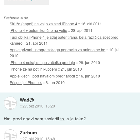
Preberite si še…
Siri že (napol) na voljo za stari iPhone 4
::
16. okt 2011
iPhone 4 v belem končno na voljo
::
28. apr 2011
Tudi oblika iPhone 4 je zdaj patentirana, bela različica spet pred
kamero
::
21. apr 2011
Apple priznal - programskega popravka za anteno ne bo
::
10. jul
2010
iPhone 4 nekaj dni po začetku prodaje
::
29. jun 2010
iPhone že na poti h kupcem
::
21. jun 2010
Apple klecnil pod navalom prednaročil
::
16. jun 2010
Prispel je iPhone 4
::
8. jun 2010
Wad@
::
27. okt 2010, 15:20
Hm, pred dnevi sem zasledil
to
, a je fake?
Zurbum
::
27. okt 2010, 15:48