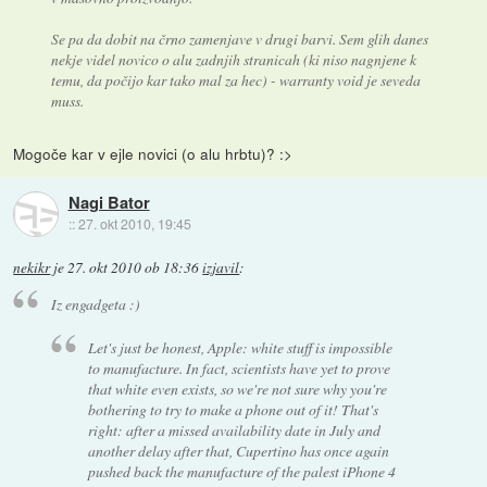
Se pa da dobit na črno zamenjave v drugi barvi. Sem glih danes
nekje videl novico o alu zadnjih stranicah (ki niso nagnjene k
temu, da počijo kar tako mal za hec) - warranty void je seveda
muss.
Mogoče kar v ejle novici (o alu hrbtu)? :>
Nagi Bator
::
27. okt 2010, 19:45
nekikr
je
27. okt 2010 ob 18:36
izjavil
:
Iz engadgeta :)
Let's just be honest, Apple: white stuff is impossible
to manufacture. In fact, scientists have yet to prove
that white even exists, so we're not sure why you're
bothering to try to make a phone out of it! That's
right: after a missed availability date in July and
another delay after that, Cupertino has once again
pushed back the manufacture of the palest iPhone 4