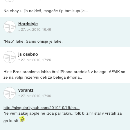
Na ebay-u jih najdeš, mogoče tip tam kupuje...
Hardstyle
::
27. okt 2010, 16:46
"Niso" fake. Samo ohišje je fake.
js osebno
::
27. okt 2010, 17:26
Hint: Brez problema lahko črni iPhone predelaš v belega. AFAIK so
že na voljo rezervni deli za belega iPhona..
vorantz
::
27. okt 2010, 17:36
http://singularityhub.com/2010/10/19/ho...
Ne vem zakaj apple ne izda par takih...folk bi zihr stal v vrstah za
ga kupit