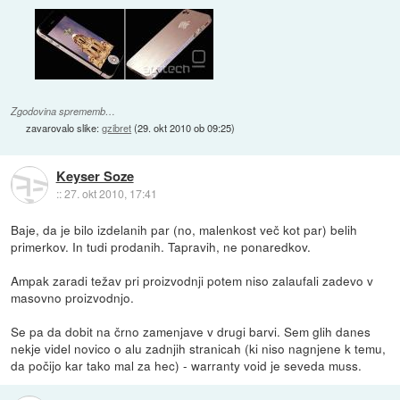
Zgodovina sprememb…
zavarovalo slike:
gzibret
(
29. okt 2010 ob 09:25
)
Keyser Soze
::
27. okt 2010, 17:41
Baje, da je bilo izdelanih par (no, malenkost več kot par) belih
primerkov. In tudi prodanih. Tapravih, ne ponaredkov.
Ampak zaradi težav pri proizvodnji potem niso zalaufali zadevo v
masovno proizvodnjo.
Se pa da dobit na črno zamenjave v drugi barvi. Sem glih danes
nekje videl novico o alu zadnjih stranicah (ki niso nagnjene k temu,
da počijo kar tako mal za hec) - warranty void je seveda muss.