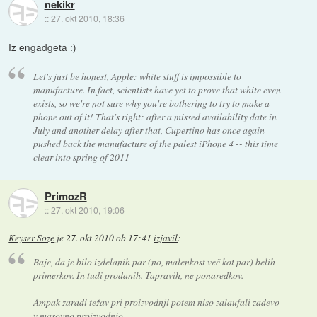
nekikr
::
27. okt 2010, 18:36
Iz engadgeta :)
Let's just be honest, Apple: white stuff is impossible to
manufacture. In fact, scientists have yet to prove that white even
exists, so we're not sure why you're bothering to try to make a
phone out of it! That's right: after a missed availability date in
July and another delay after that, Cupertino has once again
pushed back the manufacture of the palest iPhone 4 -- this time
clear into spring of 2011
PrimozR
::
27. okt 2010, 19:06
Keyser Soze
je
27. okt 2010 ob 17:41
izjavil
:
Baje, da je bilo izdelanih par (no, malenkost več kot par) belih
primerkov. In tudi prodanih. Tapravih, ne ponaredkov.
Ampak zaradi težav pri proizvodnji potem niso zalaufali zadevo
v masovno proizvodnjo.