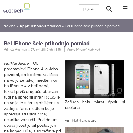
☰
Novice
»
Apple iPhone/iPad/iPod
»
Bel iPhone šele prihodnjo pomlad
Bel iPhone šele prihodnjo pomlad
Primož Resman
::
27. okt 2010
ob 13:56
Apple iPhone/iPad/iPod
- Ob
HotHardware
predstavitvi iPhone 4 je Jobs
povedal, da bo črna različica
na voljo že takoj, medtem ko
bo iPhone 4 v beli barvi,
tokrat prvič drugače obarvan
tudi na sprednji strani (3GS je
Začuda bela tokrat Applu ni
na voljo le s črnim ohišjem na
usojena
zadnji strani, medtem ko je
sprednja stranica črna),
nekoliko zamudil. Prvi datum
vir:
HotHardware
dobavljivost je bil postavljen
na konec julija, a so težave pri