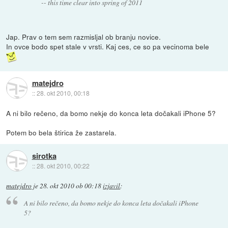
-- this time clear into spring of 2011
Jap. Prav o tem sem razmisljal ob branju novice.
In ovce bodo spet stale v vrsti. Kaj ces, ce so pa vecinoma bele
matejdro
::
28. okt 2010, 00:18
A ni bilo rečeno, da bomo nekje do konca leta dočakali iPhone 5?
Potem bo bela štirica že zastarela.
sirotka
::
28. okt 2010, 00:22
matejdro
je
28. okt 2010 ob 00:18
izjavil
:
A ni bilo rečeno, da bomo nekje do konca leta dočakali iPhone
5?