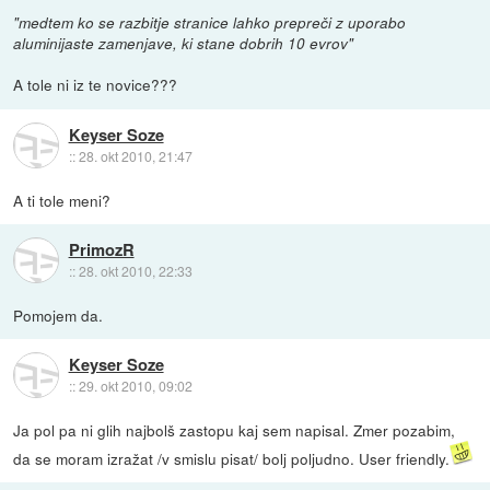
"medtem ko se razbitje stranice lahko prepreči z uporabo
aluminijaste zamenjave, ki stane dobrih 10 evrov"
A tole ni iz te novice???
Keyser Soze
::
28. okt 2010, 21:47
A ti tole meni?
PrimozR
::
28. okt 2010, 22:33
Pomojem da.
Keyser Soze
::
29. okt 2010, 09:02
Ja pol pa ni glih najbolš zastopu kaj sem napisal. Zmer pozabim,
da se moram izražat /v smislu pisat/ bolj poljudno. User friendly.