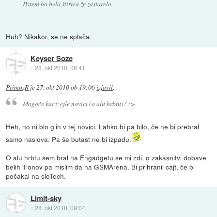
Potem bo bela štirica že zastarela.
Huh? Nikakor, se ne splača.
Keyser Soze
::
28. okt 2010, 08:41
PrimozR
je
27. okt 2010 ob 19:06
izjavil
:
Mogoče kar v ejle novici (o alu hrbtu)? :>
Heh, no ni blo glih v tej novici. Lahko bi pa bilo, če ne bi prebral
samo naslova. Pa še butast ne bi izpadu.
O alu hrbtu sem bral na Engadgetu se mi zdi, o zakasnitvi dobave
belih iFonov pa mislim da na GSMArena. Bi prihranil cajt, če bi
počakal na sloTech.
Limit-sky
::
28. okt 2010, 09:04