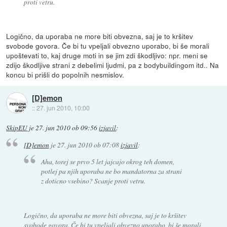
proti vetru.
Logično, da uporaba ne more biti obvezna, saj je to kršitev
svobode govora. Če bi tu vpeljali obvezno uporabo, bi še morali
upoštevati to, kaj druge moti in se jim zdi škodljivo: npr. meni se
zdijo škodljive strani z debelimi ljudmi, pa z bodybuildingom itd.. Na
koncu bi prišli do popolnih nesmislov.
[D]emon
::
27. jun 2010, 10:00
SkipEU
je
27. jun 2010 ob 09:56
izjavil
:
[D]emon
je
27. jun 2010 ob 07:08
izjavil
:
Aha, torej se prvo 5 let jajcajo okrog teh domen,
potlej pa njih uporaba ne bo mandatorna za strani
z doticno vsebino? Scanje proti vetru.
Logično, da uporaba ne more biti obvezna, saj je to kršitev
svobode govora. Če bi tu vpeljali obvezno uporabo, bi še morali