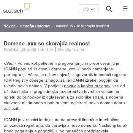
☰
Novice
»
Omrežja / internet
»
Domene .xxx so skorajda realnost
Domene .xxx so skorajda realnost
Matej Huš
::
26. jun 2010
ob 18:14
Omrežja / internet
- Po več kot petletnem pregovarjanju in prepričevanju je
CNet
ICANN
popustil in dovolil domene
.xxx, ki bodo namenjene
pornografiji. Včeraj je njihov največji zagovornik in bodoči registrar
ICM Registry dosegel zmago, saj je ICANN izrekel pogojni da
uvedbi novih domen. V podjetju
navajajo kopico razlogov
, vse od
učinkovitejše in preglednejše razporeditve tovrstnih vsebin na
spletu do prihodkov iz oglaševanja za skrbnike strani, a nobena
skrivnost ni, da bodo s pobiranjem registracij novih domen dobro
zaslužili.
ICANN je v resnici le dejal, da bo preveril finančne in tehnične
zmožnosti registrarja, da upravlja z novo domeno. Naslednji korak
bodo pogajanja o pogodbi, ki bo natančno predpisovala