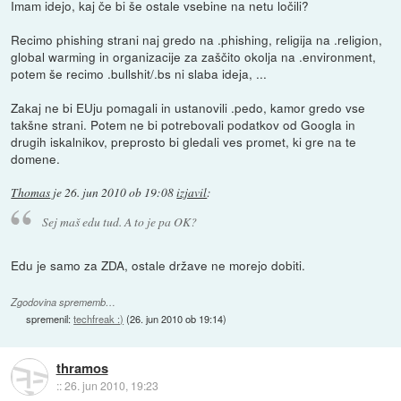
Imam idejo, kaj če bi še ostale vsebine na netu ločili?
Recimo phishing strani naj gredo na .phishing, religija na .religion,
global warming in organizacije za zaščito okolja na .environment,
potem še recimo .bullshit/.bs ni slaba ideja, ...
Zakaj ne bi EUju pomagali in ustanovili .pedo, kamor gredo vse
takšne strani. Potem ne bi potrebovali podatkov od Googla in
drugih iskalnikov, preprosto bi gledali ves promet, ki gre na te
domene.
Thomas
je
26. jun 2010 ob 19:08
izjavil
:
Sej maš edu tud. A to je pa OK?
Edu je samo za ZDA, ostale države ne morejo dobiti.
Zgodovina sprememb…
spremenil:
techfreak :)
(
26. jun 2010 ob 19:14
)
thramos
::
26. jun 2010, 19:23