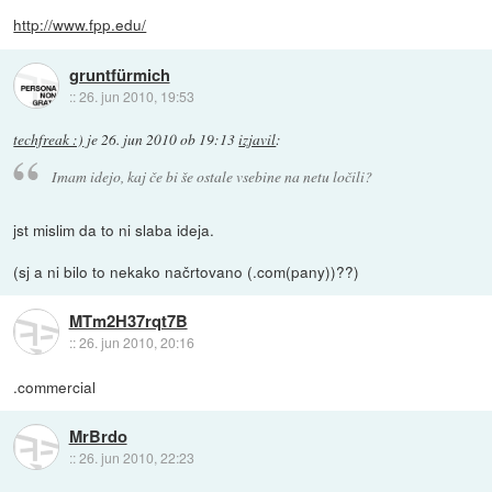
http://www.fpp.edu/
gruntfürmich
::
26. jun 2010, 19:53
techfreak :)
je
26. jun 2010 ob 19:13
izjavil
:
Imam idejo, kaj če bi še ostale vsebine na netu ločili?
jst mislim da to ni slaba ideja.
(sj a ni bilo to nekako načrtovano (.com(pany))??)
MTm2H37rqt7B
::
26. jun 2010, 20:16
.commercial
MrBrdo
::
26. jun 2010, 22:23