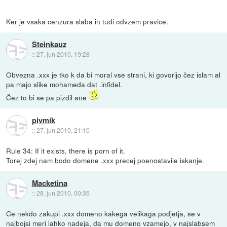
Ker je vsaka cenzura slaba in tudi odvzem pravice.
Steinkauz
::
27. jun 2010, 19:28
Obvezna .xxx je tko k da bi moral vse strani, ki govorijo čez islam al
pa majo slike mohameda dat .infidel.
Čez to bi se pa pizdil ane
pivmik
::
27. jun 2010, 21:10
Rule 34: If it exists, there is porn of it.
Torej zdej nam bodo domene .xxx precej poenostavile iskanje.
Macketina
::
28. jun 2010, 00:35
Ce nekdo zakupi .xxx domeno kakega velikaga podjetja, se v
najbojsi meri lahko nadeja, da mu domeno vzamejo, v najslabsem