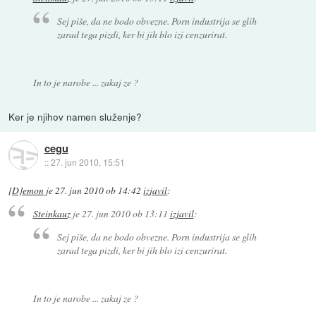
Sej piše, da ne bodo obvezne. Porn industrija se glih
zarad tega pizdi, ker bi jih blo izi cenzurirat.
In to je narobe ... zakaj ze ?
Ker je njihov namen služenje?
cegu
::
27. jun 2010, 15:51
[D]emon
je
27. jun 2010 ob 14:42
izjavil
:
Steinkauz
je
27. jun 2010 ob 13:11
izjavil
:
Sej piše, da ne bodo obvezne. Porn industrija se glih
zarad tega pizdi, ker bi jih blo izi cenzurirat.
In to je narobe ... zakaj ze ?