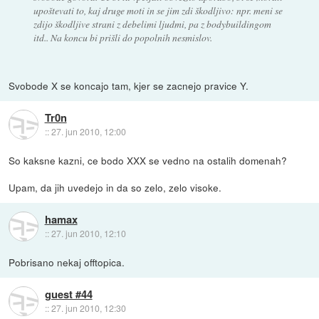
upoštevati to, kaj druge moti in se jim zdi škodljivo: npr. meni se
zdijo škodljive strani z debelimi ljudmi, pa z bodybuildingom
itd.. Na koncu bi prišli do popolnih nesmislov.
Svobode X se koncajo tam, kjer se zacnejo pravice Y.
Tr0n
::
27. jun 2010, 12:00
So kaksne kazni, ce bodo XXX se vedno na ostalih domenah?
Upam, da jih uvedejo in da so zelo, zelo visoke.
hamax
::
27. jun 2010, 12:10
Pobrisano nekaj offtopica.
guest #44
::
27. jun 2010, 12:30