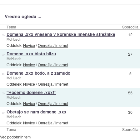
Vredno ogleda ...
Tema
Sporočila
»
Domena .xxx vnesena v korenske imenske strežnike
12
McHusch
Oddelek:
Novice
/
Omrežja / internet
»
Domene .xxx čisto blizu
27
McHusch
Oddelek:
Novice
/
Omrežja / internet
»
Domene .xxx bodo, a z zamudo
5
McHusch
Oddelek:
Novice
/
Omrežja / internet
»
"Hočemo domene .xxx!"
55
McHusch
Oddelek:
Novice
/
Omrežja / internet
»
Obetajo se nam domene .xxx
30
McHusch
Oddelek:
Novice
/
Omrežja / internet
Tema
Sporočila
Več podobnih tem