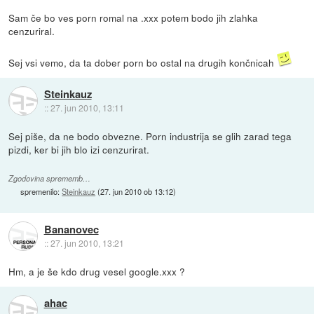
Sam če bo ves porn romal na .xxx potem bodo jih zlahka
cenzuriral.
Sej vsi vemo, da ta dober porn bo ostal na drugih končnicah
Steinkauz
::
27. jun 2010, 13:11
Sej piše, da ne bodo obvezne. Porn industrija se glih zarad tega
pizdi, ker bi jih blo izi cenzurirat.
Zgodovina sprememb…
spremenilo:
Steinkauz
(
27. jun 2010 ob 13:12
)
Bananovec
::
27. jun 2010, 13:21
Hm, a je še kdo drug vesel google.xxx ?
ahac