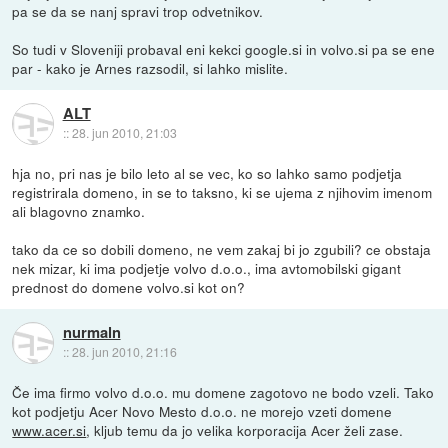
pa se da se nanj spravi trop odvetnikov.
So tudi v Sloveniji probaval eni kekci google.si in volvo.si pa se ene
par - kako je Arnes razsodil, si lahko mislite.
ALT
::
28. jun 2010, 21:03
hja no, pri nas je bilo leto al se vec, ko so lahko samo podjetja
registrirala domeno, in se to taksno, ki se ujema z njihovim imenom
ali blagovno znamko.
tako da ce so dobili domeno, ne vem zakaj bi jo zgubili? ce obstaja
nek mizar, ki ima podjetje volvo d.o.o., ima avtomobilski gigant
prednost do domene volvo.si kot on?
nurmaln
::
28. jun 2010, 21:16
Če ima firmo volvo d.o.o. mu domene zagotovo ne bodo vzeli. Tako
kot podjetju Acer Novo Mesto d.o.o. ne morejo vzeti domene
www.acer.si
, kljub temu da jo velika korporacija Acer želi zase.