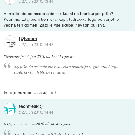
::
27. jun 2010, 13:49
A mislite, da bo mcdonalds.xxx kazal na hamburger pr0n?
Kdor ima zdaj .com bo moral kupit tudi .xxx. Tega bo verjetno
večina teh domen. Zato je vse skupaj navadn bullshit.
[D]emon
::
27. jun 2010, 14:42
Steinkauz
je
27. jun 2010 ob 13:11
izjavil
:
Sej piše, da ne bodo obvezne. Porn industrija se glih zarad tega
pizdi, ker bi jih blo izi cenzurirat.
In to je narobe ... zakaj ze ?
techfreak :)
::
27. jun 2010, 14:44
[D]emon
je
27. jun 2010 ob 14:42
izjavil
:
Steinkauz
je
27. jun 2010 ob 13:11
izjavil
: