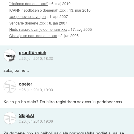
"Hočemo domene .xxx!"
::
6. maj 2010
ICANN neodločen o domenah .xxx
::
13. mar 2010
.xxx ponovno zavrnjen
::
1. apr 2007
Vendarle domene .xxx
::
8. jan 2007
Hudo nasprotovanje domenam .xxx
::
17. avg 2005
Obetajo se nam domene .xxx
::
2. jun 2005
gruntfürmich
::
26. jun 2010, 18:23
zakaj pa ne...
opeter
::
26. jun 2010, 19:03
Kolko pa bo stalo? Da hitro registriram sex.xxx in pedobear.xxx
SkipEU
::
26. jun 2010, 19:06
Za domene .xxx so najbolj navijala pornografska podjetja, saj se