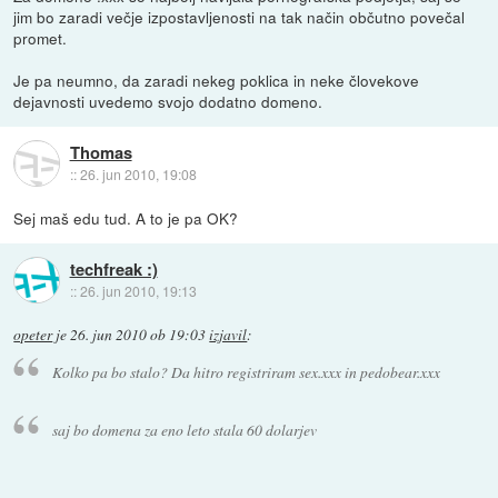
jim bo zaradi večje izpostavljenosti na tak način občutno povečal
promet.
Je pa neumno, da zaradi nekeg poklica in neke človekove
dejavnosti uvedemo svojo dodatno domeno.
Thomas
::
26. jun 2010, 19:08
Sej maš edu tud. A to je pa OK?
techfreak :)
::
26. jun 2010, 19:13
opeter
je
26. jun 2010 ob 19:03
izjavil
:
Kolko pa bo stalo? Da hitro registriram sex.xxx in pedobear.xxx
saj bo domena za eno leto stala 60 dolarjev