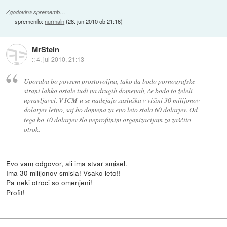
Zgodovina sprememb…
spremenilo:
nurmaln
(
28. jun 2010 ob 21:16
)
MrStein
::
4. jul 2010, 21:13
Uporaba bo povsem prostovoljna, tako da bodo pornografske
strani lahko ostale tudi na drugih domenah, če bodo to želeli
upravljavci. V ICM-u se nadejajo zaslužka v višini 30 milijonov
dolarjev letno, saj bo domena za eno leto stala 60 dolarjev. Od
tega bo 10 dolarjev šlo neprofitnim organizacijam za zaščito
otrok.
Evo vam odgovor, ali ima stvar smisel.
Ima 30 milijonov smisla! Vsako leto!!
Pa neki otroci so omenjeni!
Profit!