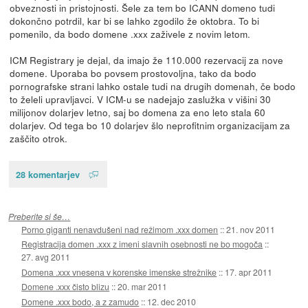
obveznosti in pristojnosti. Šele za tem bo ICANN domeno tudi
dokončno potrdil, kar bi se lahko zgodilo že oktobra. To bi
pomenilo, da bodo domene .xxx zaživele z novim letom.
ICM Registrary je dejal, da imajo že 110.000 rezervacij za nove
domene. Uporaba bo povsem prostovoljna, tako da bodo
pornografske strani lahko ostale tudi na drugih domenah, če bodo
to želeli upravljavci. V ICM-u se nadejajo zaslužka v višini 30
milijonov dolarjev letno, saj bo domena za eno leto stala 60
dolarjev. Od tega bo 10 dolarjev šlo neprofitnim organizacijam za
zaščito otrok.
28 komentarjev
Preberite si še…
Porno giganti nenavdušeni nad režimom .xxx domen
::
21. nov 2011
Registracija domen .xxx z imeni slavnih osebnosti ne bo mogoča
::
27. avg 2011
Domena .xxx vnesena v korenske imenske strežnike
::
17. apr 2011
Domene .xxx čisto blizu
::
20. mar 2011
Domene .xxx bodo, a z zamudo
::
12. dec 2010