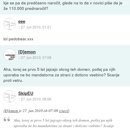
kje se pa da predčasno naročit, glede na to da v novici piše da je
že 110.000 prednaročil?
eee
::
27. jun 2010, 01:21
lol pedobear.xxx
[D]emon
::
27. jun 2010, 07:08
Aha, torej se prvo 5 let jajcajo okrog teh domen, potlej pa njih
uporaba ne bo mandatorna za strani z doticno vsebino? Scanje
proti vetru.
SkipEU
::
27. jun 2010, 09:56
[D]emon
je
27. jun 2010 ob 07:08
izjavil
:
Aha, torej se prvo 5 let jajcajo okrog teh domen, potlej pa njih
uporaba ne bo mandatorna za strani z doticno vsebino? Scanje