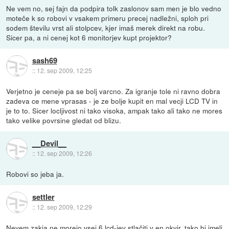
Ne vem no, sej fajn da podpira tolk zaslonov sam men je blo vedno
moteče k so robovi v vsakem primeru precej nadležni, sploh pri
sodem številu vrst ali stolpcev, kjer imaš merek direkt na robu.
Sicer pa, a ni cenej kot 6 monitorjev kupt projektor?
sash69
::
12. sep 2009, 12:25
Verjetno je ceneje pa se bolj varcno. Za igranje tole ni ravno dobra
zadeva ce mene vprasas - je ze bolje kupit en mal vecji LCD TV in
je to to. Sicer locljivost ni tako visoka, ampak tako ali tako ne mores
tako velike povrsine gledat od blizu.
__Devil__
::
12. sep 2009, 12:26
Robovi so jeba ja.
settler
::
12. sep 2009, 12:29
Nevem zakja ne morejo vsej 6 lcd-jev stlačiti v en okvir, tako bi imeli