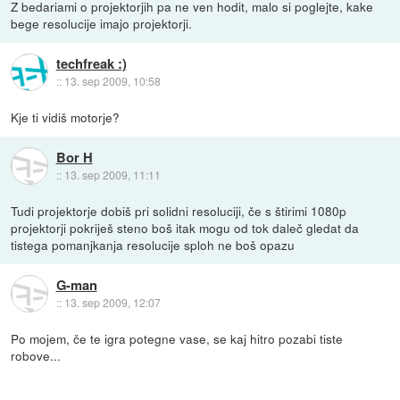
Z bedariami o projektorjih pa ne ven hodit, malo si poglejte, kake
bege resolucije imajo projektorji.
techfreak :)
::
13. sep 2009, 10:58
Kje ti vidiš motorje?
Bor H
::
13. sep 2009, 11:11
Tudi projektorje dobiš pri solidni resoluciji, če s štirimi 1080p
projektorji pokriješ steno boš itak mogu od tok daleč gledat da
tistega pomanjkanja resolucije sploh ne boš opazu
G-man
::
13. sep 2009, 12:07
Po mojem, če te igra potegne vase, se kaj hitro pozabi tiste
robove...