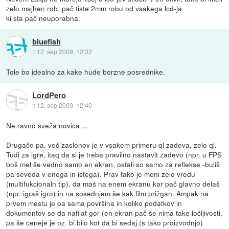
zelo majhen rob, pač tiste 2mm robu od vsakega lcd-ja
ki sta pač neuporabna.
bluefish
::
12. sep 2009, 12:32
Tole bo idealno za kake hude borzne posrednike.
LordPero
::
12. sep 2009, 12:40
Ne ravno sveža novica ...
Drugače pa, več zaslonov je v vsakem primeru ql zadeva, zelo ql.
Tudi za igre, itaq da si je treba pravilno nastavit zadevo (npr. u FPS
boš mel še vedno samo en ekran, ostali so samo za reflekse -buliš
pa seveda v enega in istega). Prav tako je meni zelo vredu
(multifukcionaln tip), da maš na enem ekranu kar pač glavno delaš
(npr. igraš igro) in na sosednjem še kak film prižgan. Ampak na
prvem mestu je pa sama površina in koliko podatkov in
dokumentov se da nafilat gor (en ekran pač še nima take ločljivosti,
pa še ceneje je oz. bi bilo kot da bi sedaj (s tako proizvodnjo)