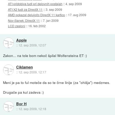
ATI pridobiva tudi pri delovnih postajah
::
4. sep 2009
ATI X2 tudi za DirectX 11
::
3. sep 2009
AMD pokazal delujočo DirectX 11 kartico
::
17. avg 2009
Nov članek: DirectX 11
::
7. jan 2009
LCD zasloni
::
16. feb 2002
Apple
::
12. sep 2009, 12:07
Zakon... na tole bom nekoč špilal Wolfensteina ET :)
Ciklamen
::
12. sep 2009, 12:17
Meni je pa to ful moteče da so te črne linije (za "ohišja") medzmes.
Drugače pa kul zadeva :)
Bor H
::
12. sep 2009, 12:18