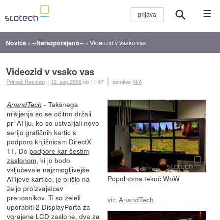
☰
Novice
»
--Nerazporejeno--
»
Videozid v vsako vas
Videozid v vsako vas
Primož Resman
::
12. sep 2009
ob 11:47
oznake:
N/A
- Takšnega
AnandTech
mišljenja so se očitno držali
pri ATIju, ko so ustvarjali novo
serijo grafičnih kartic s
podporo knjižnicam DirectX
11. Do
podpore kar šestim
zaslonom
, ki jo bodo
vključevale najzmogljivejše
Popolnoma tekoč WoW
ATIjeve kartice, je prišlo na
željo proizvajalcev
prenosnikov. Ti so želeli
vir:
AnandTech
uporabiti 2 DisplayPorta za
vgrajene LCD zaslone, dva za