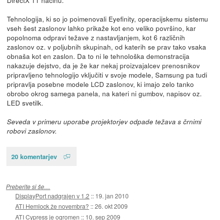
Tehnologija, ki so jo poimenovali Eyefinity, operacijskemu sistemu
vseh šest zaslonov lahko prikaže kot eno veliko površino, kar
popolnoma odpravi težave z nastavljanjem, kot 6 različnih
zaslonov oz. v poljubnih skupinah, od katerih se prav tako vsaka
obnaša kot en zaslon. Da to ni le tehnološka demonstracija
nakazuje dejstvo, da je že kar nekaj proizvajalcev prenosnikov
pripravljeno tehnologijo vključiti v svoje modele, Samsung pa tudi
pripravlja posebne modele LCD zaslonov, ki imajo zelo tanko
obrobo okrog samega panela, na kateri ni gumbov, napisov oz.
LED svetilk.
Seveda v primeru uporabe projektorjev odpade težava s črnimi
robovi zaslonov.
20 komentarjev
Preberite si še…
DisplayPort nadgrajen v 1.2
::
19. jan 2010
ATI Hemlock že novembra?
::
26. okt 2009
ATI Cypress je ogromen
::
10. sep 2009