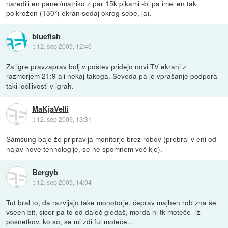
naredili en panel/matriko z par 15k pikami -bi pa imel en tak
polkrožen (130°) ekran sedaj okrog sebe, ja).
bluefish
::
12. sep 2009, 12:46
Za igre pravzaprav bolj v poštev pridejo novi TV ekrani z
razmerjem 21:9 ali nekaj takega. Seveda pa je vprašanje podpora
taki ločljivosti v igrah.
MaKjaVelli
::
12. sep 2009, 13:31
Samsung baje že pripravlja monitorje brez robov (prebral v eni od
najav nove tehnologije, se ne spomnem več kje).
Bergyb
::
12. sep 2009, 14:04
Tut bral to, da razvijajo take monotorje, čeprav majhen rob zna še
vseen bit, sicer pa to od daleč gledaš, morda ni tk moteče -iz
posnetkov, ko so, se mi zdi ful moteče...