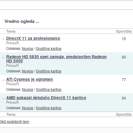
Vredno ogleda ...
Tema
Sporočila
»
DirectX 11 za profesionalce
15
PrimozR
Oddelek:
Novice
/
Grafične kartice
»
Radeon HD 5830 spet zamuja, predstavljen Radeon
20
HD 5450
PrimozR
Oddelek:
Novice
/
Grafične kartice
»
ATI Cypress je ogromen
77
PrimozR
Oddelek:
Novice
/
Grafične kartice
»
AMD pokazal delujočo DirectX 11 kartico
24
PrimozR
Oddelek:
Novice
/
Grafične kartice
Tema
Sporočila
Več podobnih tem