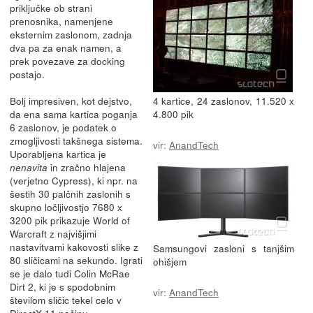
priključke ob strani
prenosnika, namenjene
eksternim zaslonom, zadnja
dva pa za enak namen, a
prek povezave za docking
postajo.
Bolj impresiven, kot dejstvo,
4 kartice, 24 zaslonov, 11.520 x
da ena sama kartica poganja
4.800 pik
6 zaslonov, je podatek o
zmogljivosti takšnega sistema.
vir:
AnandTech
Uporabljena kartica je
in zračno hlajena
nenavita
(verjetno Cypress), ki npr. na
šestih 30 palčnih zaslonih s
skupno ločljivostjo 7680 x
3200 pik prikazuje World of
Warcraft z najvišjimi
nastavitvami kakovosti slike z
Samsungovi zasloni s tanjšim
80 sličicami na sekundo. Igrati
ohišjem
se je dalo tudi Colin McRae
Dirt 2, ki je s spodobnim
vir:
AnandTech
številom sličic tekel celo v
DirectX 11 načinu.