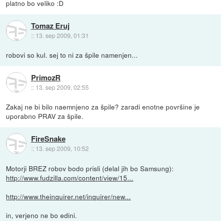
platno bo veliko :D
Tomaz Eruj
::
13. sep 2009, 01:31
robovi so kul. sej to ni za špile namenjen...
PrimozR
::
13. sep 2009, 02:55
Zakaj ne bi bilo naemnjeno za špile? zaradi enotne površine je
uporabno PRAV za špile.
FireSnake
::
13. sep 2009, 10:52
Motorji BREZ robov bodo prisli (delal jih bo Samsung):
http://www.fudzilla.com/content/view/15...
http://www.theinquirer.net/inquirer/new...
in, verjeno ne bo edini.