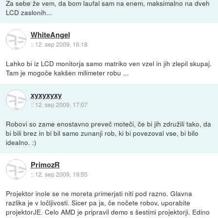
Za sebe že vem, da bom laufal sam na enem, maksimalno na dveh
LCD zaslonih...
WhiteAngel
::
12. sep 2009, 16:18
Lahko bi iz LCD monitorja samo matriko ven vzel in jih zlepil skupaj.
Tam je mogoče kakšen milimeter robu ...
xyxyxyxy
::
12. sep 2009, 17:07
Robovi so zame enostavno preveč moteči, če bi jih združili tako, da
bi bili brez in bi bil samo zunanji rob, ki bi povezoval vse, bi bilo
idealno. :)
PrimozR
::
12. sep 2009, 19:55
Projektor inole se ne moreta primerjati niti pod razno. Glavna
razlika je v ločljivosti. Sicer pa ja, če nočete robov, uporabite
projektorJE. Celo AMD je pripravil demo s šestimi projektorji. Edino