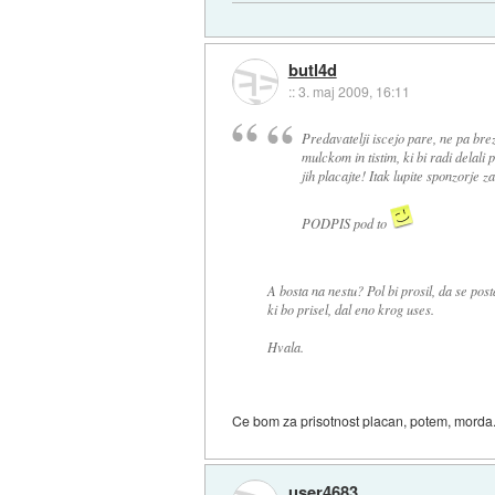
butl4d
::
3. maj 2009, 16:11
Predavatelji iscejo pare, ne pa br
mulckom in tistim, ki bi radi delali p
jih placajte! Itak lupite sponzorje z
PODPIS pod to
A bosta na nestu? Pol bi prosil, da se po
ki bo prisel, dal eno krog uses.
Hvala.
Ce bom za prisotnost placan, potem, morda..
user4683