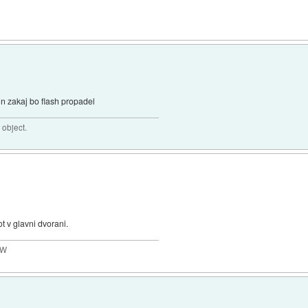
 in zakaj bo flash propadel
 object.
t v glavni dvorani.
MW