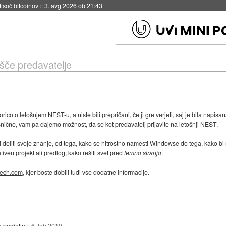
 tisoč bitcoinov
::
3. avg 2026 ob 21:43
šče predavatelje
rico o letošnjem NEST-u, a niste bili prepričani, če ji gre verjeti, saj je bila napisa
snične, vam pa dajemo možnost, da se kot predavatelj prijavite na letošnji NEST.
i deliti svoje znanje, od tega, kako se hitrostno namesti Windowse do tega, kako bi n
iven projekt ali predlog, kako rešiti svet pred
temno stranjo
.
ech.com
, kjer boste dobili tudi vse dodatne informacije.
 podjetja
::
6. feb 2010