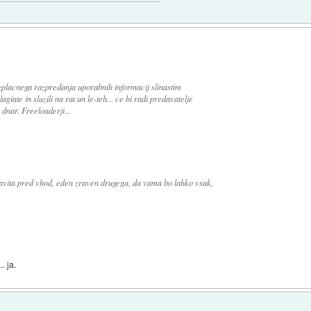
ezplacnega razpredanja uporabnih informacij slinastim
lagiate in sluzili na racun le-teh... ce bi radi predavatelje
a dnar. Freeloaderji...
stavita pred vhod, eden zraven drugega, da vama bo lahko vsak,
. ja.