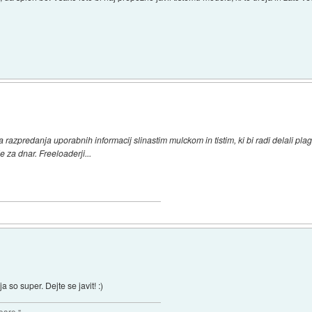
razpredanja uporabnih informacij slinastim mulckom in tistim, ki bi radi delali plagiat
e za dnar. Freeloaderji...
a so super. Dejte se javit! :)
eare."