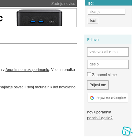
Išči:
Zadnje novice
Prijava
na v
Anonimnem eksperimentu
. V tem trenutku
Zapomni si me
ajlažje osvetlili svoj računalnik kot novoletno
nov uporabnik
pozabili geslo?