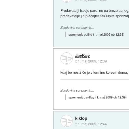
Predavatelji iscejo pare, ne pa brezplacnega 
predavatelje jih placajte! Itak lupite sponzor
Zgodovina sprememb…
spremenil:
butl4d
(
1. maj 2009 ob 12:38
)
JayKay
::
1. maj 2009, 12:39
kdaj bo nest? če je v terminu ko sem doma,
Zgodovina sprememb…
spremenil:
JayKay
(
1. maj 2009 ob 12:39
)
kiklop
::
1. maj 2009, 12:44