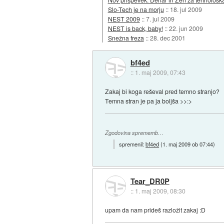
Slo-Tech je na morju
::
18. jul 2009
NEST 2009
::
7. jul 2009
NEST is back, baby!
::
22. jun 2009
Snežna freza
::
28. dec 2001
bf4ed
::
1. maj 2009, 07:43
Zakaj bi koga reševal pred temno stranjo?
Temna stran je pa ja boljša >>:>
Zgodovina sprememb…
spremenil:
bf4ed
(
1. maj 2009 ob 07:44
)
Tear_DR0P
::
1. maj 2009, 08:30
upam da nam prideš razložit zakaj :D