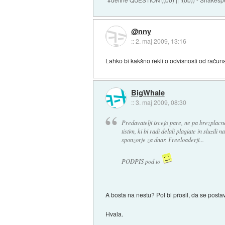
@nny
::
2. maj 2009, 13:16
Lahko bi kakšno rekli o odvisnosti od računa
BigWhale
::
3. maj 2009, 08:30
Predavatelji iscejo pare, ne pa brezplac
tistim, ki bi radi delali plagiate in sluzili 
sponzorje za dnar. Freeloaderji...
PODPIS pod to
A bosta na nestu? Pol bi prosil, da se post
Hvala.