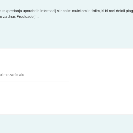
razpredanja uporabnih informacij slinastim mulckom in tistim, ki bi radi delali plagiat
je za dnar. Freeloaderji...
 bi me zanimalo