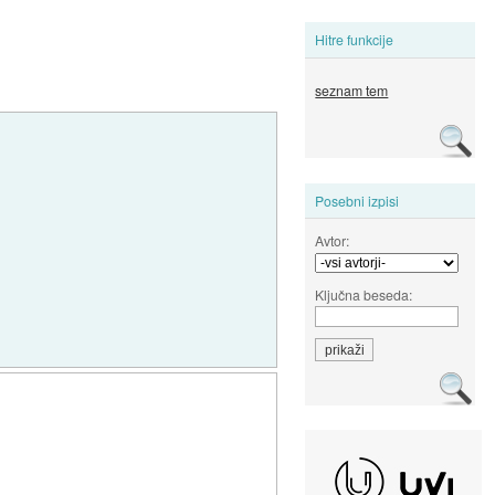
Hitre funkcije
seznam tem
Posebni izpisi
Avtor:
Ključna beseda: