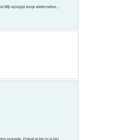
i M$ razvijaja svoje aleternative...
edno propade. Enkrat je blo in je blo