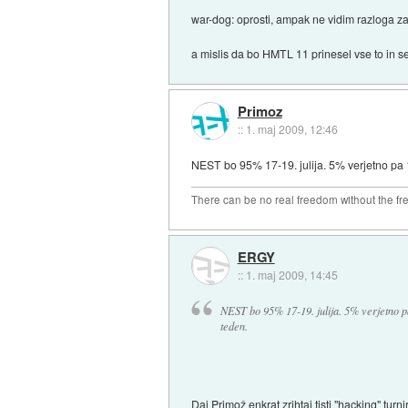
war-dog: oprosti, ampak ne vidim razloga zaka
a mislis da bo HMTL 11 prinesel vse to in s
Primoz
::
1. maj 2009, 12:46
NEST bo 95% 17-19. julija. 5% verjetno pa 
There can be no real freedom without the fre
ERGY
::
1. maj 2009, 14:45
NEST bo 95% 17-19. julija. 5% verjetno p
teden.
Daj Primož enkrat zrihtaj tisti "hacking" turn