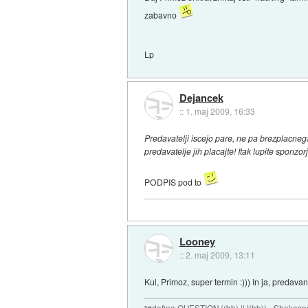
zabavno
Lp
Dejancek
::
1. maj 2009, 16:33
Predavatelji iscejo pare, ne pa brezplacnega 
predavatelje jih placajte! Itak lupite sponzorj
PODPIS pod to
Looney
::
2. maj 2009, 13:11
Kul, Primoz, super termin :))) In ja, predavanj
"#define QUESTION ((bb) || !(bb)) - Shakesp