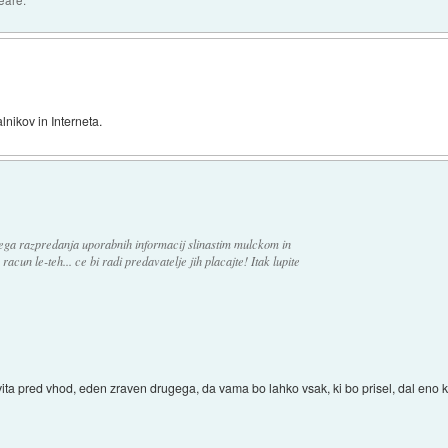
lnikov in Interneta.
nega razpredanja uporabnih informacij slinastim mulckom in
na racun le-teh... ce bi radi predavatelje jih placajte! Itak lupite
avita pred vhod, eden zraven drugega, da vama bo lahko vsak, ki bo prisel, dal eno 