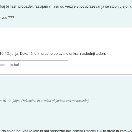
j bi flash propadel, razvijam v flasu od verzije 3, povprasevanja se stopnjujejo, tud
e vec ???
10-12. julija. Dokončno in uradno objavimo enkrat naslednji teden.
edom to fail.
a 10-12. julija. Dokončno in uradno objavimo enkrat naslednji
ir, da sploh bo. Vsako leto bi naj prepozno javil tistemu modelu, ki to ureja in zato v