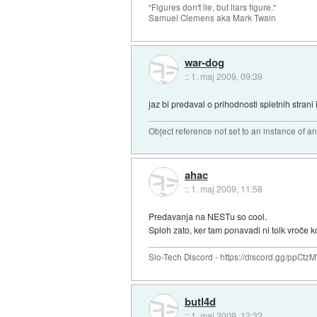
"Figures don't lie, but liars figure."
Samuel Clemens aka Mark Twain
war-dog
::
1. maj 2009, 09:39
jaz bi predaval o prihodnosti spletnih strani
Object reference not set to an instance of an
ahac
::
1. maj 2009, 11:58
Predavanja na NESTu so cool.
Sploh zato, ker tam ponavadi ni tolk vroče ko
Slo-Tech Discord - https://discord.gg/ppCtz
butl4d
::
1. maj 2009, 12:32