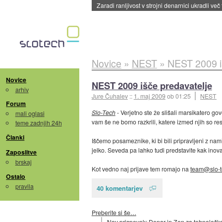
Zaradi ranljivost v strojni denarnici ukradli več
Novice
»
NEST
»
NEST 2009 i
Novice
NEST 2009 išče predavatelje
arhiv
Jure Čuhalev
::
1. maj 2009
ob 01:25
NEST
Forum
Slo-Tech
- Verjetno ste že slišali marsikatero govo
mali oglasi
vam še ne bomo razkrili, katere izmed njih so re
teme zadnjih 24h
Članki
Iščemo posameznike, ki bi bili pripravljeni z nam
jelko. Seveda pa lahko tudi predstavite kak inovat
Zaposlitve
brskaj
Kot vedno naj prijave tem romajo na
team@slo-t
Ostalo
pravila
40 komentarjev
Preberite si še…
Nov prispevek: Denar in Zen za tehnološka