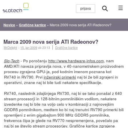
☰
Novice
»
Grafične kartice
»
Marca 2009 nova serija ATI Radeonov?
Marca 2009 nova serija ATI Radeonov?
MrDelight
::
15. jan 2009
ob 23:13
Grafične kartice
- Po poročanju
http://www.hardware-infos.com
, nam
Slo-Tech
AMD/ATI naveza pripravlja nova, v 40-nanometrskem proizvodnem
procesu zgrajena GPU-ja, pod kodnim imenom poznana kot
RV740 in RV790. Prvi
inženirski primerki
naj bi že bili zgrajeni in
operativni, znane naj bi bile tudi nekatere specifikacije.
RV740, naslednik zdajšnjega RV730, naj bi se tako ponašal z 640
stream procesorji in 128-bitnim pomnilniškim vodilom, nekatere
izvedenke naj bi bile na voljo celo v kombinaciji z najnovejšim
GDDR5 pomnilnikom, medtem ko bi naj trenutni RV790 primerki bili
opremljeni z enim gigabajtom 900 MHz GDDR5 pomnilnika,
frekvenca čipa je glede na RV770 nespremenjena, povečalo pa
naj bi se število stream procesorjev. Grafične kartice zgrajene