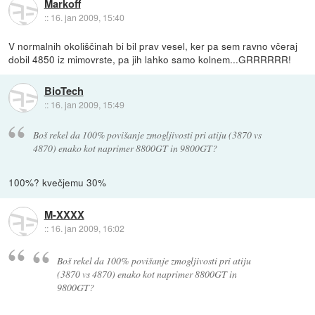
Markoff
::
16. jan 2009, 15:40
V normalnih okoliščinah bi bil prav vesel, ker pa sem ravno včeraj
dobil 4850 iz mimovrste, pa jih lahko samo kolnem...GRRRRRR!
BioTech
::
16. jan 2009, 15:49
Boš rekel da 100% povišanje zmogljivosti pri atiju (3870 vs
4870) enako kot naprimer 8800GT in 9800GT?
100%? kvečjemu 30%
M-XXXX
::
16. jan 2009, 16:02
Boš rekel da 100% povišanje zmogljivosti pri atiju
(3870 vs 4870) enako kot naprimer 8800GT in
9800GT?