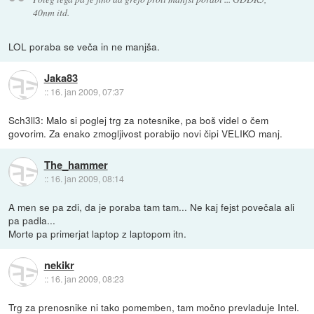
40nm itd.
LOL poraba se veča in ne manjša.
Jaka83
::
16. jan 2009, 07:37
Sch3ll3: Malo si poglej trg za notesnike, pa boš videl o čem
govorim. Za enako zmogljivost porabijo novi čipi VELIKO manj.
The_hammer
::
16. jan 2009, 08:14
A men se pa zdi, da je poraba tam tam... Ne kaj fejst povečala ali
pa padla...
Morte pa primerjat laptop z laptopom itn.
nekikr
::
16. jan 2009, 08:23
Trg za prenosnike ni tako pomemben, tam močno prevladuje Intel.