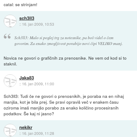
catal: se strinjam!
sch3ll3
::
16. jan 2009, 10:53
Sch3ll3: Malo si poglej trg za notesnike, pa boš videl o čem
govorim. Za enako zmogljivost porabijo novi čipi VELIKO manj.
Novica ne govori o grafičnih za prenosnike. Ne vem od kod si to
staknil.
Jaka83
::
16. jan 2009, 11:00
Sch3ll3: Tudi če ne govori o prenosnikih, je poraba na en nihaj
manjša, kot je bila prej. Se pravi opraviš več v enakem času
oziroma imaš manjšo porabo za enako količino procesiranih
podatkov. Še kaj ni jasno?
nekikr
::
16. jan 2009, 11:28