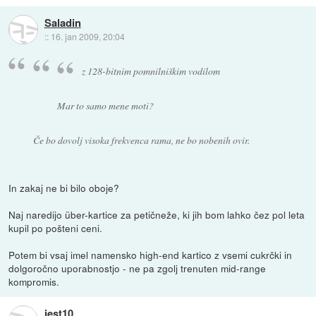
Saladin
::
16. jan 2009, 20:04
z 128-bitnim pomnilniškim vodilom
Mar to samo mene moti?
Če bo dovolj visoka frekvenca rama, ne bo nobenih ovir.
In zakaj ne bi bilo oboje?
Naj naredijo über-kartice za petičneže, ki jih bom lahko čez pol leta
kupil po pošteni ceni.
Potem bi vsaj imel namensko high-end kartico z vsemi cukrčki in
dolgoročno uporabnostjo - ne pa zgolj trenuten mid-range
kompromis.
jest10