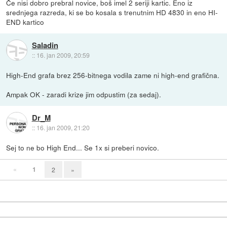
Če nisi dobro prebral novice, boš imel 2 seriji kartic. Eno iz
srednjega razreda, ki se bo kosala s trenutnim HD 4830 in eno HI-
END kartico
Saladin
::
16. jan 2009, 20:59
High-End grafa brez 256-bitnega vodila zame ni high-end grafična.
Ampak OK - zaradi krize jim odpustim (za sedaj).
Dr_M
::
16. jan 2009, 21:20
Sej to ne bo High End... Se 1x si preberi novico.
«
1
2
»