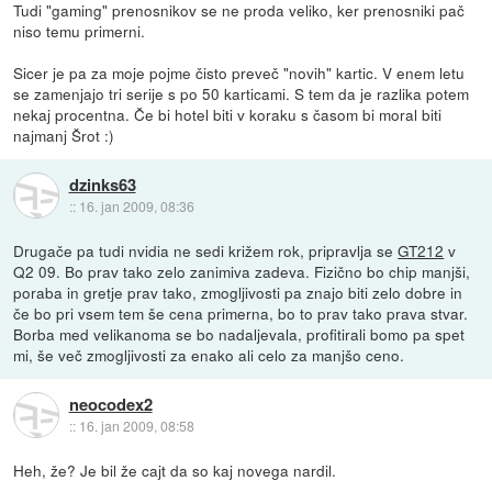
Tudi "gaming" prenosnikov se ne proda veliko, ker prenosniki pač
niso temu primerni.
Sicer je pa za moje pojme čisto preveč "novih" kartic. V enem letu
se zamenjajo tri serije s po 50 karticami. S tem da je razlika potem
nekaj procentna. Če bi hotel biti v koraku s časom bi moral biti
najmanj Šrot :)
dzinks63
::
16. jan 2009, 08:36
Drugače pa tudi nvidia ne sedi križem rok, pripravlja se
GT212
v
Q2 09. Bo prav tako zelo zanimiva zadeva. Fizično bo chip manjši,
poraba in gretje prav tako, zmogljivosti pa znajo biti zelo dobre in
če bo pri vsem tem še cena primerna, bo to prav tako prava stvar.
Borba med velikanoma se bo nadaljevala, profitirali bomo pa spet
mi, še več zmogljivosti za enako ali celo za manjšo ceno.
neocodex2
::
16. jan 2009, 08:58
Heh, že? Je bil že cajt da so kaj novega nardil.