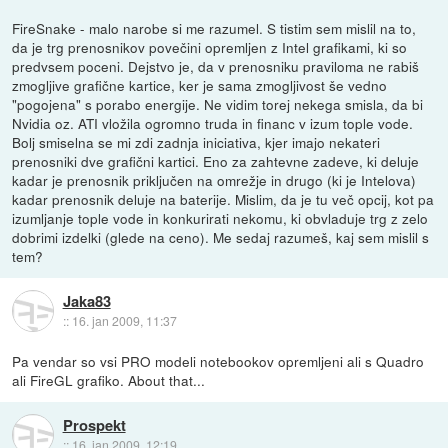
FireSnake - malo narobe si me razumel. S tistim sem mislil na to,
da je trg prenosnikov povečini opremljen z Intel grafikami, ki so
predvsem poceni. Dejstvo je, da v prenosniku praviloma ne rabiš
zmogljive grafične kartice, ker je sama zmogljivost še vedno
"pogojena" s porabo energije. Ne vidim torej nekega smisla, da bi
Nvidia oz. ATI vložila ogromno truda in financ v izum tople vode.
Bolj smiselna se mi zdi zadnja iniciativa, kjer imajo nekateri
prenosniki dve grafični kartici. Eno za zahtevne zadeve, ki deluje
kadar je prenosnik priključen na omrežje in drugo (ki je Intelova)
kadar prenosnik deluje na baterije. Mislim, da je tu več opcij, kot pa
izumljanje tople vode in konkurirati nekomu, ki obvladuje trg z zelo
dobrimi izdelki (glede na ceno). Me sedaj razumeš, kaj sem mislil s
tem?
Jaka83
::
16. jan 2009, 11:37
Pa vendar so vsi PRO modeli notebookov opremljeni ali s Quadro
ali FireGL grafiko. About that...
Prospekt
::
16. jan 2009, 12:19