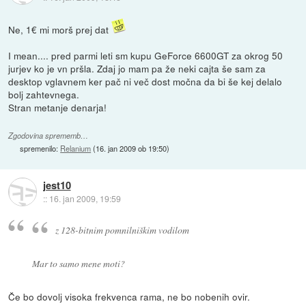
Ne, 1€ mi morš prej dat
I mean.... pred parmi leti sm kupu GeForce 6600GT za okrog 50
jurjev ko je vn pršla. Zdaj jo mam pa že neki cajta še sam za
desktop vglavnem ker pač ni več dost močna da bi še kej delalo
bolj zahtevnega.
Stran metanje denarja!
Zgodovina sprememb…
spremenilo:
Relanium
(
16. jan 2009 ob 19:50
)
jest10
::
16. jan 2009, 19:59
z 128-bitnim pomnilniškim vodilom
Mar to samo mene moti?
Če bo dovolj visoka frekvenca rama, ne bo nobenih ovir.