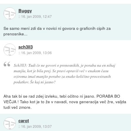
Buggy
::
16. jan 2009, 12:47
Se samo meni zdi da v novici ni govora o graficnih cipih za
prenosnike...
sch3ll3
::
16. jan 2009, 13:06
Sch3ll3: Tudi če ne govori o prenosnikih, je poraba na en nihaj
manjša, kot je bila prej. Se pravi opraviš več v enakem času
oziroma imaš manjšo porabo za enako količino procesiranih
podatkov. Še kaj ni jasno?
Aha tak bi se rad zdej izvleku, tebi očitno ni jasno. PORABA BO
VEČJA ! Tako kot je to že v navadi, nova generacija več žre, valjda
tudi več zmore.
carot
::
16. jan 2009, 13:07