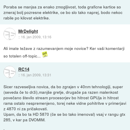
Poraba se manjsa za enako zmogljivost, toda graficne kartice so
zmeraj bolj pozresne elektrike, ce bo slo tako naprej, bodo nekoc
rabile po kilovat elektrike.
MrDelight
::
16. jan 2009, 13:16
Ali imate težave z razumevanjem moje novice? Ker vaši komentarji
so totalen off-topic...
RC14
::
16. jan 2009, 13:31
Sicer razveseljiva novica, da bo zgrajen v 40nm tehnologiji, super
(seveda če to drži),manjše gretje, drugače pa razen malenkost
povečano število stream procesorjev bo hitrost GPUja in hitrost
rama ostalo nespremenjeno, torej neke vidne pohitritve v primerjavi
z 4870 ni za pričakovati.
Upam, da bo ta HD 5870 (če se bo tako imenoval) vsaj v rangu gtx
285, v kar pa DVOMIM.