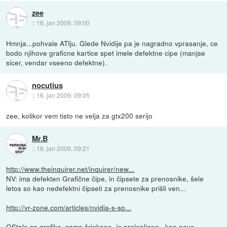
zee
::
16. jan 2009, 09:00
Hmnja...pohvale ATIju. Glede Nvidije pa je nagradno vprasanje, ce
bodo njihove graficne kartice spet imele defektne cipe (manjse
sicer, vendar vseeno defektne).
nocutius
::
16. jan 2009, 09:05
zee, kolikor vem tisto ne velja za gtx200 serijo
Mr.B
::
16. jan 2009, 09:21
http://www.theinquirer.net/inquirer/new...
NV: ima defekten Grafične čipe, in čipsete za prenosnike, šele
letos so kao nedefektni čipseti za prenosnike prišli ven...
http://vr-zone.com/articles/nvidia-s-so...
OStalo so grafike, samo šrinkane, in prelepljene , kao nove.