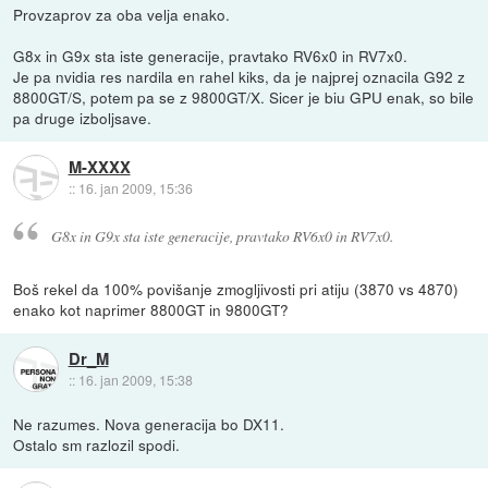
Provzaprov za oba velja enako.
G8x in G9x sta iste generacije, pravtako RV6x0 in RV7x0.
Je pa nvidia res nardila en rahel kiks, da je najprej oznacila G92 z
8800GT/S, potem pa se z 9800GT/X. Sicer je biu GPU enak, so bile
pa druge izboljsave.
M-XXXX
::
16. jan 2009, 15:36
G8x in G9x sta iste generacije, pravtako RV6x0 in RV7x0.
Boš rekel da 100% povišanje zmogljivosti pri atiju (3870 vs 4870)
enako kot naprimer 8800GT in 9800GT?
Dr_M
::
16. jan 2009, 15:38
Ne razumes. Nova generacija bo DX11.
Ostalo sm razlozil spodi.