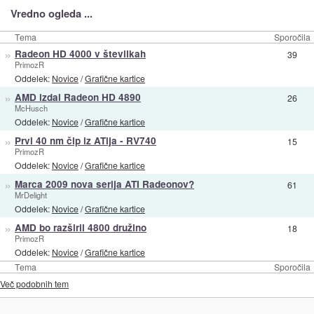
Vredno ogleda ...
Tema
Sporočila
»
Radeon HD 4000 v številkah
39
PrimozR
Oddelek:
Novice
/
Grafične kartice
»
AMD izdal Radeon HD 4890
26
McHusch
Oddelek:
Novice
/
Grafične kartice
»
Prvi 40 nm čip iz ATija - RV740
15
PrimozR
Oddelek:
Novice
/
Grafične kartice
»
Marca 2009 nova serija ATI Radeonov?
61
MrDelight
Oddelek:
Novice
/
Grafične kartice
»
AMD bo razširil 4800 družino
18
PrimozR
Oddelek:
Novice
/
Grafične kartice
Tema
Sporočila
Več podobnih tem