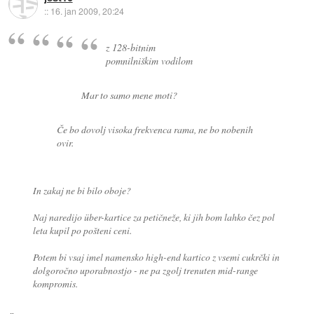
::
16. jan 2009, 20:24
z 128-bitnim
pomnilniškim vodilom
Mar to samo mene moti?
Če bo dovolj visoka frekvenca rama, ne bo nobenih
ovir.
In zakaj ne bi bilo oboje?
Naj naredijo über-kartice za petičneže, ki jih bom lahko čez pol
leta kupil po pošteni ceni.
Potem bi vsaj imel namensko high-end kartico z vsemi cukrčki in
dolgoročno uporabnostjo - ne pa zgolj trenuten mid-range
kompromis.