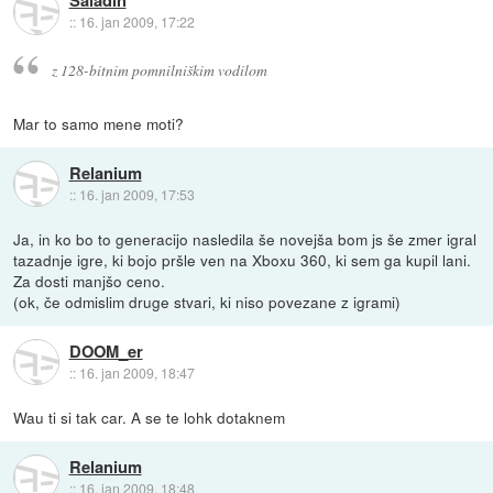
Saladin
::
16. jan 2009, 17:22
z 128-bitnim pomnilniškim vodilom
Mar to samo mene moti?
Relanium
::
16. jan 2009, 17:53
Ja, in ko bo to generacijo nasledila še novejša bom js še zmer igral
tazadnje igre, ki bojo pršle ven na Xboxu 360, ki sem ga kupil lani.
Za dosti manjšo ceno.
(ok, če odmislim druge stvari, ki niso povezane z igrami)
DOOM_er
::
16. jan 2009, 18:47
Wau ti si tak car. A se te lohk dotaknem
Relanium
::
16. jan 2009, 18:48