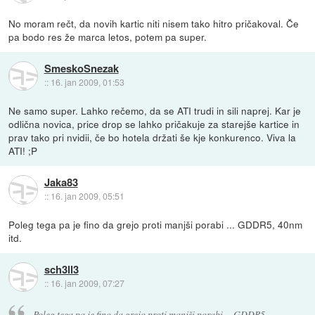
No moram rečt, da novih kartic niti nisem tako hitro pričakoval. Če
pa bodo res že marca letos, potem pa super.
SmeskoSnezak
::
16. jan 2009, 01:53
Ne samo super. Lahko rečemo, da se ATI trudi in sili naprej. Kar je
odlična novica, price drop se lahko pričakuje za starejše kartice in
prav tako pri nvidii, če bo hotela držati še kje konkurenco. Viva la
ATI! ;P
Jaka83
::
16. jan 2009, 05:51
Poleg tega pa je fino da grejo proti manjši porabi ... GDDR5, 40nm
itd.
sch3ll3
::
16. jan 2009, 07:27
Poleg tega pa je fino da grejo proti manjši porabi ... GDDR5,