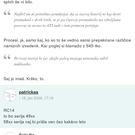
sploh še ni bilo.
Najbrž mi ni potrebno poudarjat, da se razvoj baterij ni kaj dosti
premaknil v dveh letih, se je pa čipovje premaknilo na izboljšane
procese in ravno to ATI tudi v tem primeru potrjuje.
Procesi, ja, samo kaj, ko so to še vedno samo prepakirane različice
namiznih izvedenk. Kar poglej si blamažo z 945-tko.
Po tvoji teoriji bi jaz zdajle poleg mojega notesnika rabil
nuklearko.
Saj jo imaš. Krško, to.
patrickas
::
16. jan 2009, 17:19
RC14
to bo serija 49xx
58xx serija naj bi prišla ven čez kakšno leto