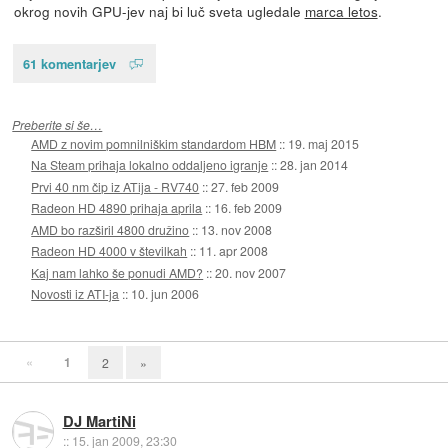
okrog novih GPU-jev naj bi luč sveta ugledale
marca letos
.
61 komentarjev
Preberite si še…
AMD z novim pomnilniškim standardom HBM
::
19. maj 2015
Na Steam prihaja lokalno oddaljeno igranje
::
28. jan 2014
Prvi 40 nm čip iz ATija - RV740
::
27. feb 2009
Radeon HD 4890 prihaja aprila
::
16. feb 2009
AMD bo razširil 4800 družino
::
13. nov 2008
Radeon HD 4000 v številkah
::
11. apr 2008
Kaj nam lahko še ponudi AMD?
::
20. nov 2007
Novosti iz ATI-ja
::
10. jun 2006
«
1
2
»
DJ MartiNi
::
15. jan 2009, 23:30