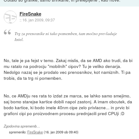
FireSnake
::
16. jan 2009, 09:37
Trg za prenosnike ni tako pomemben, tam močno prevladuje
Intel.
No, tale je pa fejst v temo. Zakaj mislis, da se AMD ako trudi, da bi
mu ratalo na podrocju "mobilnih" cipov? Tu je veliko denarja.
Nedolgo nazaj se je prodalo vec prenosnikov, kot namiznih. Ti pa
trobis, da ta trg ni pomemben.
No, ce AMDju res rata to izdat ze marca, se lahko samo smejimo,
saj bomo starejse kartice dobili napol zastonj. A imam obcutek, da
bodo kartice, ki bodo imele 40nm cipe zelo privlacne... in prvic bi
graficni cipi po proizvodnem procesu prednjacili pred CPUji :D
Zgodovina sprememb…
spremenilo:
FireSnake
(
16. jan 2009 ob 09:40
)