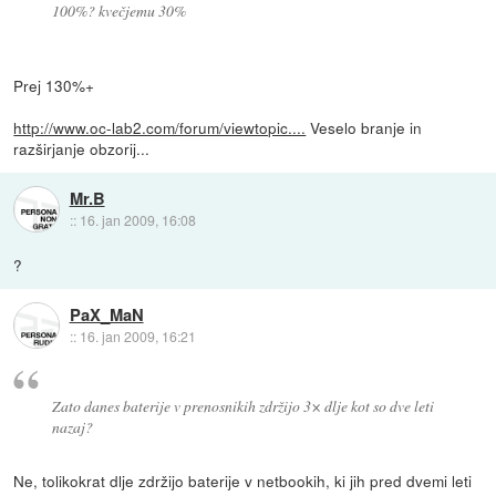
100%? kvečjemu 30%
Prej 130%+
http://www.oc-lab2.com/forum/viewtopic....
Veselo branje in
razširjanje obzorij...
Mr.B
::
16. jan 2009, 16:08
?
PaX_MaN
::
16. jan 2009, 16:21
Zato danes baterije v prenosnikih zdržijo 3× dlje kot so dve leti
nazaj?
Ne, tolikokrat dlje zdržijo baterije v netbookih, ki jih pred dvemi leti