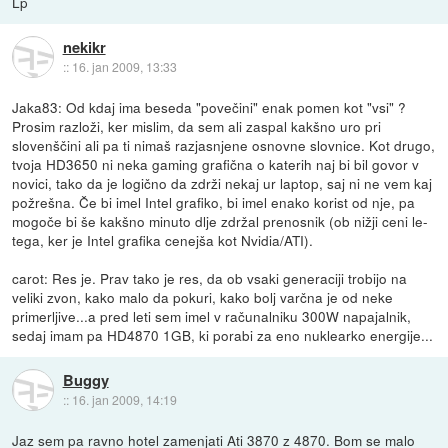
Lp
nekikr
::
16. jan 2009, 13:33
Jaka83: Od kdaj ima beseda "povečini" enak pomen kot "vsi" ?
Prosim razloži, ker mislim, da sem ali zaspal kakšno uro pri
slovenščini ali pa ti nimaš razjasnjene osnovne slovnice. Kot drugo,
tvoja HD3650 ni neka gaming grafična o katerih naj bi bil govor v
novici, tako da je logično da zdrži nekaj ur laptop, saj ni ne vem kaj
požrešna. Če bi imel Intel grafiko, bi imel enako korist od nje, pa
mogoče bi še kakšno minuto dlje zdržal prenosnik (ob nižji ceni le-
tega, ker je Intel grafika cenejša kot Nvidia/ATI).
carot: Res je. Prav tako je res, da ob vsaki generaciji trobijo na
veliki zvon, kako malo da pokuri, kako bolj varčna je od neke
primerljive...a pred leti sem imel v računalniku 300W napajalnik,
sedaj imam pa HD4870 1GB, ki porabi za eno nuklearko energije...
Buggy
::
16. jan 2009, 14:19
Jaz sem pa ravno hotel zamenjati Ati 3870 z 4870. Bom se malo