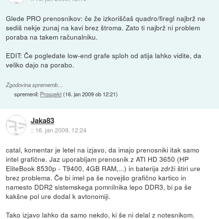
Glede PRO prenosnikov: če že izkoriščaš quadro/firegl najbrž ne
sediš nekje zunaj na kavi brez štroma. Zato ti najbrž ni problem
poraba na takem računalniku.
EDIT: Če pogledate low-end grafe sploh od atija lahko vidite, da
veliko dajo na porabo.
Zgodovina sprememb…
spremenil:
Prospekt
(
16. jan 2009 ob 12:21
)
Jaka83
::
16. jan 2009, 12:24
catal, komentar je letel na izjavo, da imajo prenosniki itak samo
intel grafične. Jaz uporabljam prenosnik z ATI HD 3650 (HP
EliteBook 8530p - T9400, 4GB RAM,...) in baterija zdrži štiri ure
brez problema. Če bi imel pa še novejšo grafično kartico in
namesto DDR2 sistemskega pomnilnika lepo DDR3, bi pa še
kakšne pol ure dodal k avtonomiji.
Tako izjavo lahko da samo nekdo, ki še ni delal z notesnikom.