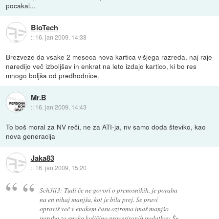
pocakal...
BioTech
::
16. jan 2009, 14:38
Brezveze da vsake 2 meseca nova kartica višjega razreda, naj raje
naredijo več izboljšav in enkrat na leto izdajo kartico, ki bo res
mnogo boljša od predhodnice.
Mr.B
::
16. jan 2009, 14:43
To boš moral za NV reči, ne za ATI-ja, nv samo doda števiko, kao
nova generacija
Jaka83
::
16. jan 2009, 15:20
Sch3ll3: Tudi če ne govori o prenosnikih, je poraba
na en nihaj manjša, kot je bila prej. Se pravi
opraviš več v enakem času oziroma imaš manjšo
porabo za enako količino procesiranih podatkov. Še