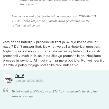
kaj ni jasno?
Aha tak bi se rad zdej izvleku, tebi očitno ni jasno. PORABA BO
VEČJA ! Tako kot je to že v navadi, nova generacija več žre,
valjda tudi več zmore.
Zato danes baterije v prenosnikih zdržijo 3× dlje kot so dve leti
nazaj? Don't answer that, it's what we call a rhetorical question.
Najbrž mi ni potrebno poudarjat, da se razvoj baterij ni kaj dosti
premaknil v dveh letih, se je pa čipovje premaknilo na izboljšane
procese in ravno to ATI tudi v tem primeru potrjuje. Po tvoji teoriji bi
jaz zdajle poleg mojega notesnika rabil nuklearko.
Dr_M
::
16. jan 2009, 15:30
To boš moral za NV reči, ne za ATI-ja, nv samo doda števiko, kao
nova generacija