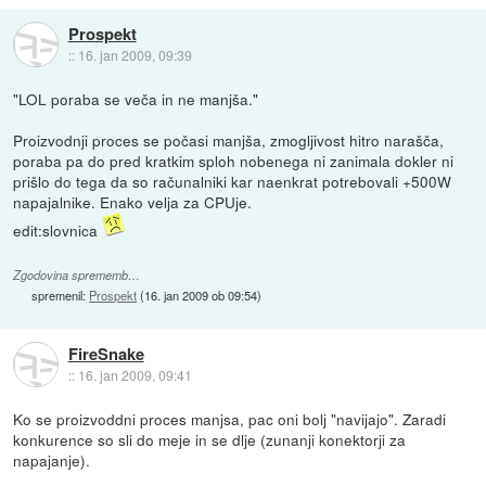
Prospekt
::
16. jan 2009, 09:39
"LOL poraba se veča in ne manjša."
Proizvodnji proces se počasi manjša, zmogljivost hitro narašča,
poraba pa do pred kratkim sploh nobenega ni zanimala dokler ni
prišlo do tega da so računalniki kar naenkrat potrebovali +500W
napajalnike. Enako velja za CPUje.
edit:slovnica
Zgodovina sprememb…
spremenil:
Prospekt
(
16. jan 2009 ob 09:54
)
FireSnake
::
16. jan 2009, 09:41
Ko se proizvoddni proces manjsa, pac oni bolj "navijajo". Zaradi
konkurence so sli do meje in se dlje (zunanji konektorji za
napajanje).