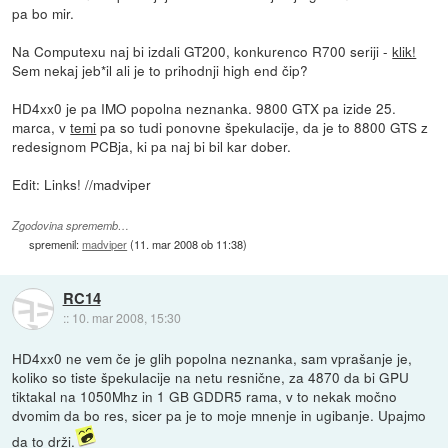
pa bo mir.
Na Computexu naj bi izdali GT200, konkurenco R700 seriji -
klik!
Sem nekaj jeb*il ali je to prihodnji high end čip?
HD4xx0 je pa IMO popolna neznanka. 9800 GTX pa izide 25.
marca, v
temi
pa so tudi ponovne špekulacije, da je to 8800 GTS z
redesignom PCBja, ki pa naj bi bil kar dober.
Edit: Links! //madviper
Zgodovina sprememb…
spremenil:
madviper
(
11. mar 2008 ob 11:38
)
RC14
::
10. mar 2008, 15:30
HD4xx0 ne vem če je glih popolna neznanka, sam vprašanje je,
koliko so tiste špekulacije na netu resnične, za 4870 da bi GPU
tiktakal na 1050Mhz in 1 GB GDDR5 rama, v to nekak močno
dvomim da bo res, sicer pa je to moje mnenje in ugibanje. Upajmo
da to drži.