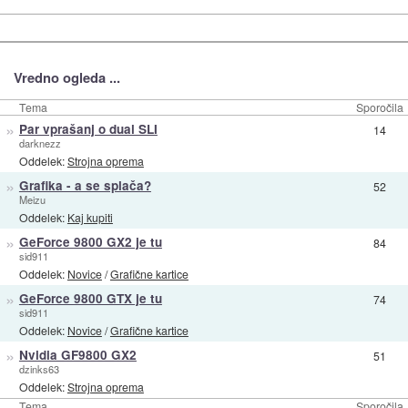
Vredno ogleda ...
Tema
Sporočila
»
Par vprašanj o dual SLI
14
darknezz
Oddelek:
Strojna oprema
»
Grafika - a se splača?
52
Meizu
Oddelek:
Kaj kupiti
»
GeForce 9800 GX2 je tu
84
sid911
Oddelek:
Novice
/
Grafične kartice
»
GeForce 9800 GTX je tu
74
sid911
Oddelek:
Novice
/
Grafične kartice
»
Nvidia GF9800 GX2
51
dzinks63
Oddelek:
Strojna oprema
Tema
Sporočila