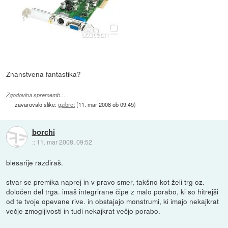
Znanstvena fantastika?
Zgodovina sprememb…
zavarovalo slike:
gzibret
(
11. mar 2008 ob 09:45
)
borchi
::
11. mar 2008, 09:52
blesarije razdiraš.
stvar se premika naprej in v pravo smer, takšno kot želi trg oz.
določen del trga. imaš integrirane čipe z malo porabo, ki so hitrejši
od te tvoje opevane rive. in obstajajo monstrumi, ki imajo nekajkrat
večje zmogljivosti in tudi nekajkrat večjo porabo.