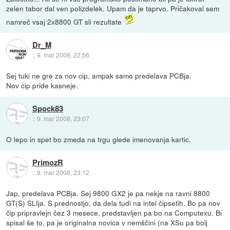
zelen tabor dal ven polizdelek. Upam da je taprvo. Pričakoval sem
namreč vsaj 2x8800 GT sli rezultate
Dr_M
::
9. mar 2008, 22:56
Sej tuki ne gre za nov cip, ampak samo predelava PCBja.
Nov cip pride kasneje.
Spock83
::
9. mar 2008, 23:07
O lepo in spet bo zmeda na trgu glede imenovanja kartic.
PrimozR
::
9. mar 2008, 23:12
Jap, predelava PCBja. Sej 9800 GX2 je pa nekje na ravni 8800
GT(S) SLIja. S prednostjo, da dela tudi na intel čipsetih. Bo pa nov
čip pripravlejn čez 3 mesece, predstavljen pa bo na Computexu. Bi
spisal še to, pa je originalna novica v nemščini (na XSu pa bolj