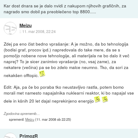
Kar dost dnara se je dalo nvidi z nakupom njihovih grafičnih, za
nagrado smo dobil pa preoblečeno top 8800.....
Meizu
::
11. mar 2008, 22:24
Zdej pa eno čist bedno vprašanje: A je možno, da bo tehnologija
(bodisi graf, procov ipd.) napredovala do take mere, da se s
pomočjo nobene nove tehnologije, ali materijala ne bo dalo it več
naprej? To je sicer zanimivo vprašanje (no, vsaj zame), za
nekatere (večina) pa se bo zdelo malce neumno. Tko, da sori za
nekakšen offtopic.
Edit: Aja, pa če bo poraba tko neustavljivo rastla, potem bomo
morali met namesto napajalnika nuklearni reaktor, ki bo napajal vse
dele in kšnih 20 let dajal neprekinjeno energijo
Zgodovina sprememb…
spremenil:
Meizu
(
11. mar 2008 ob 22:25
)
PrimozR