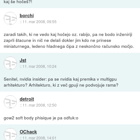
kaj še hočeš?!
borchi
::
11. mar 2008, 09:55
zaradi takih, ki ne vedo kaj hočejo oz. rabijo, pa ne bodo inženiriji
zaprli štacune in nič ne delali dokler jim kdo ne prinese
miniaturnega, ledeno hladnega čipa z neskončno računsko močjo.
Jst
::
11. mar 2008, 10:24
Senitel, nvidia insider: pa se nvidia kaj premika v multigpu
arhitekturo? Arhitekturo, ki z več gpuji ne podvojuje rama?
detroit
::
11. mar 2008, 12:50
gow2 soft body phisique je pa odfuk:o
OChack
::
11. mar 2008, 14:01