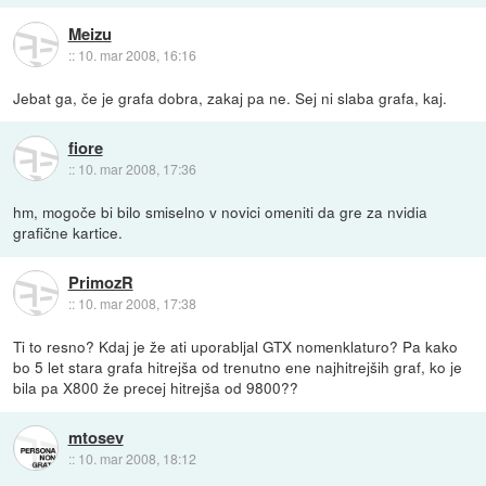
Meizu
::
10. mar 2008, 16:16
Jebat ga, če je grafa dobra, zakaj pa ne. Sej ni slaba grafa, kaj.
fiore
::
10. mar 2008, 17:36
hm, mogoče bi bilo smiselno v novici omeniti da gre za nvidia
grafične kartice.
PrimozR
::
10. mar 2008, 17:38
Ti to resno? Kdaj je že ati uporabljal GTX nomenklaturo? Pa kako
bo 5 let stara grafa hitrejša od trenutno ene najhitrejših graf, ko je
bila pa X800 že precej hitrejša od 9800??
mtosev
::
10. mar 2008, 18:12