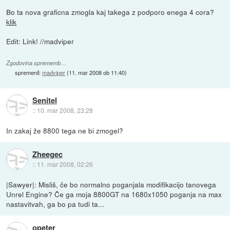
Bo ta nova graficna zmogla kaj takega z podporo enega 4 cora?
klik
Edit: Link! //madviper
Zgodovina sprememb…
spremenil:
madviper
(
11. mar 2008 ob 11:40
)
Senitel
::
10. mar 2008, 23:28
In zakaj že 8800 tega ne bi zmogel?
Zheegec
::
11. mar 2008, 02:26
|Sawyer|: Misliš, če bo normalno poganjala modifikacijo tanovega
Unrel Engine? Če ga moja 8800GT na 1680x1050 poganja na max
nastavitvah, ga bo pa tudi ta...
opeter