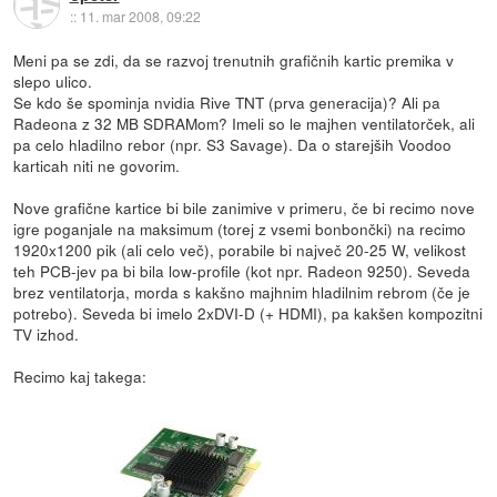
::
11. mar 2008, 09:22
Meni pa se zdi, da se razvoj trenutnih grafičnih kartic premika v
slepo ulico.
Se kdo še spominja nvidia Rive TNT (prva generacija)? Ali pa
Radeona z 32 MB SDRAMom? Imeli so le majhen ventilatorček, ali
pa celo hladilno rebor (npr. S3 Savage). Da o starejših Voodoo
karticah niti ne govorim.
Nove grafične kartice bi bile zanimive v primeru, če bi recimo nove
igre poganjale na maksimum (torej z vsemi bonbončki) na recimo
1920x1200 pik (ali celo več), porabile bi največ 20-25 W, velikost
teh PCB-jev pa bi bila low-profile (kot npr. Radeon 9250). Seveda
brez ventilatorja, morda s kakšno majhnim hladilnim rebrom (če je
potrebo). Seveda bi imelo 2xDVI-D (+ HDMI), pa kakšen kompozitni
TV izhod.
Recimo kaj takega: