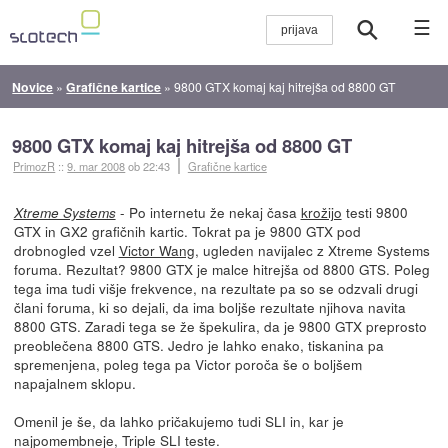
☰
Novice
»
Grafične kartice
»
9800 GTX komaj kaj hitrejša od 8800 GT
9800 GTX komaj kaj hitrejša od 8800 GT
PrimozR
::
9. mar 2008
ob 22:43
Grafične kartice
- Po internetu že nekaj časa
krožijo
testi 9800
Xtreme Systems
GTX in GX2 grafičnih kartic. Tokrat pa je 9800 GTX pod
drobnogled vzel
Victor Wang
, ugleden navijalec z Xtreme Systems
foruma. Rezultat? 9800 GTX je malce hitrejša od 8800 GTS. Poleg
tega ima tudi višje frekvence, na rezultate pa so se odzvali drugi
člani foruma, ki so dejali, da ima boljše rezultate njihova navita
8800 GTS. Zaradi tega se že špekulira, da je 9800 GTX preprosto
preoblečena 8800 GTS. Jedro je lahko enako, tiskanina pa
spremenjena, poleg tega pa Victor poroča še o boljšem
napajalnem sklopu.
Omenil je še, da lahko pričakujemo tudi SLI in, kar je
najpomembneje, Triple SLI teste.