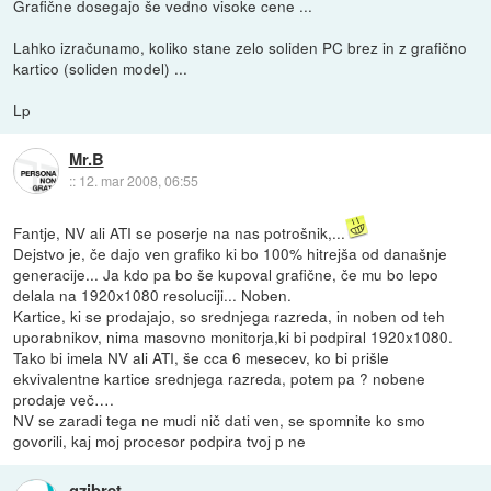
Grafične dosegajo še vedno visoke cene ...
Lahko izračunamo, koliko stane zelo soliden PC brez in z grafično
kartico (soliden model) ...
Lp
Mr.B
::
12. mar 2008, 06:55
Fantje, NV ali ATI se poserje na nas potrošnik,...
Dejstvo je, če dajo ven grafiko ki bo 100% hitrejša od današnje
generacije... Ja kdo pa bo še kupoval grafične, če mu bo lepo
delala na 1920x1080 resoluciji... Noben.
Kartice, ki se prodajajo, so srednjega razreda, in noben od teh
uporabnikov, nima masovno monitorja,ki bi podpiral 1920x1080.
Tako bi imela NV ali ATI, še cca 6 mesecev, ko bi prišle
ekvivalentne kartice srednjega razreda, potem pa ? nobene
prodaje več….
NV se zaradi tega ne mudi nič dati ven, se spomnite ko smo
govorili, kaj moj procesor podpira tvoj p ne
gzibret