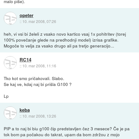
malo piše).
opeter
::
10. mar 2008, 07:26
heh, vi vsi bi želeli z vsako novo kartico vsaj 1x pohitritev (torej
100% povečanje glede na predhodnji model) izrisa grafike.
Mogoče to velja za vsako drugo ali pa tretjo generacijo...
RC14
::
10. mar 2008, 11:16
Tko kot smo pričakovali. Slabo.
Se kaj ve, kdaj naj bi prišla G100 ?
Lp
keba
::
10. mar 2008, 13:26
PIP a to naj bi biu g100 čip predstavljen čez 3 mesece? Če je pa
tok bom pa počakou do takrat, upam da bom zdržou z mojo