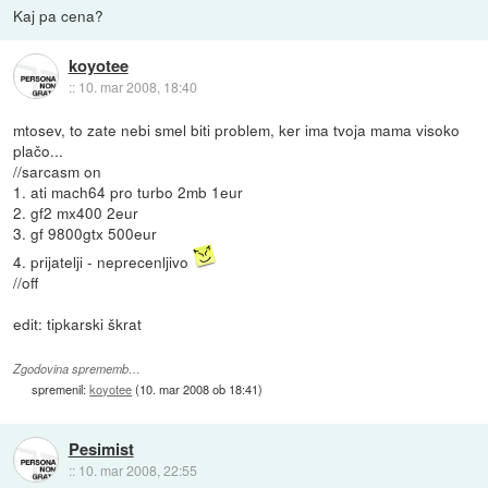
Kaj pa cena?
koyotee
::
10. mar 2008, 18:40
mtosev, to zate nebi smel biti problem, ker ima tvoja mama visoko
plačo...
//sarcasm on
1. ati mach64 pro turbo 2mb 1eur
2. gf2 mx400 2eur
3. gf 9800gtx 500eur
4. prijatelji - neprecenljivo
//off
edit: tipkarski škrat
Zgodovina sprememb…
spremenil:
koyotee
(
10. mar 2008 ob 18:41
)
Pesimist
::
10. mar 2008, 22:55