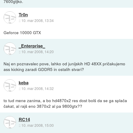
7600gtjko.
Tr0n
::
10. mar 2008, 13:34
Geforce 10000 GTX
_Enterprise_
::
10. mar 2008, 14:20
Naj en poznavalec pove, lahko od junijskih HD 48XX pričakujemo
ass kicking zaradi GDDR5 in ostalih stvari?
keba
::
10. mar 2008, 14:32
to tud mene zanima, a bo hd4870x2 res dost bolš da se ga splača
čakat, al rajš eno 3870x2 al pa 9800gtx??
RC14
::
10. mar 2008, 15:00