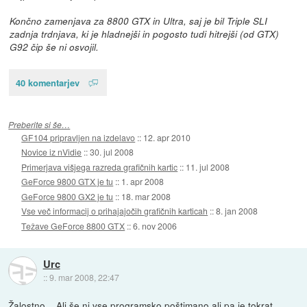
Končno zamenjava za 8800 GTX in Ultra, saj je bil Triple SLI
zadnja trdnjava, ki je hladnejši in pogosto tudi hitrejši (od GTX)
G92 čip še ni osvojil.
40 komentarjev
Preberite si še…
GF104 pripravljen na izdelavo
::
12. apr 2010
Novice iz nVidie
::
30. jul 2008
Primerjava višjega razreda grafičnih kartic
::
11. jul 2008
GeForce 9800 GTX je tu
::
1. apr 2008
GeForce 9800 GX2 je tu
::
18. mar 2008
Vse več informacij o prihajajočih grafičnih karticah
::
8. jan 2008
Težave GeForce 8800 GTX
::
6. nov 2006
Urc
::
9. mar 2008, 22:47
Žalostno... Ali še ni vse programsko poštimano ali pa je tokrat