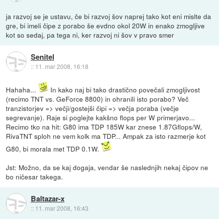
ja razvoj se je ustavu, če bi razvoj šov naprej tako kot eni mislte da
gre, bi imeli čipe z porabo še evdno okol 20W in enako zmogljive
kot so sedaj, pa tega ni, ker razvoj ni šov v pravo smer
Senitel
::
11. mar 2008, 16:18
Hahaha...
In kako naj bi tako drastično povečali zmogljivost
(recimo TNT vs. GeForce 8800) in ohranili isto porabo? Več
tranzistorjev => večji/gostejši čipi => večja poraba (večje
segrevanje). Raje si poglejte kakšno flops per W primerjavo...
Recimo tko na hit: G80 ima TDP 185W kar znese 1.87Gflops/W,
RivaTNT sploh ne vem kolk ma TDP... Ampak za isto razmerje kot
G80, bi morala met TDP 0.1W.
Jst: Možno, da se kaj dogaja, vendar še naslednjih nekaj čipov ne
bo ničesar takega.
Baltazar-x
::
11. mar 2008, 16:43