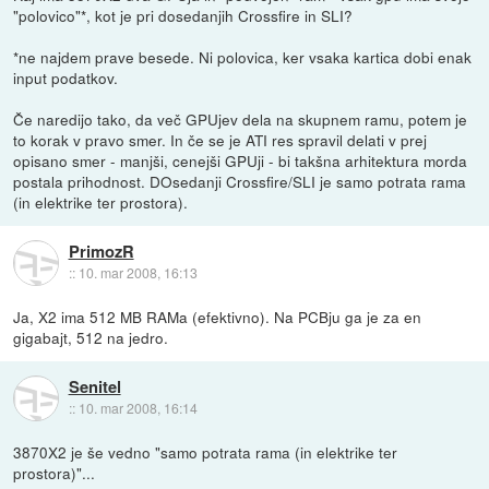
"polovico"*, kot je pri dosedanjih Crossfire in SLI?
*ne najdem prave besede. Ni polovica, ker vsaka kartica dobi enak
input podatkov.
Če naredijo tako, da več GPUjev dela na skupnem ramu, potem je
to korak v pravo smer. In če se je ATI res spravil delati v prej
opisano smer - manjši, cenejši GPUji - bi takšna arhitektura morda
postala prihodnost. DOsedanji Crossfire/SLI je samo potrata rama
(in elektrike ter prostora).
PrimozR
::
10. mar 2008, 16:13
Ja, X2 ima 512 MB RAMa (efektivno). Na PCBju ga je za en
gigabajt, 512 na jedro.
Senitel
::
10. mar 2008, 16:14
3870X2 je še vedno "samo potrata rama (in elektrike ter
prostora)"...