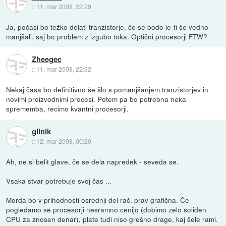
::
11. mar 2008, 22:29
Ja, počasi bo težko delati tranzistorje, če se bodo le-ti še vedno
manjšali, saj bo problem z izgubo toka. Optični procesorji FTW?
Zheegec
::
11. mar 2008, 22:32
Nekaj časa bo definitivno še šlo s pomanjšanjem tranzistorjev in
novimi proizvodnimi procesi. Potem pa bo potrebna neka
sprememba, recimo kvantni procesorji.
glinik
::
12. mar 2008, 00:20
Ah, ne si belit glave, če se dela napredek - seveda se.
Vsaka stvar potrebuje svoj čas ...
Morda bo v prihodnosti osrednji del rač. prav grafična. Če
pogledamo se procesorji nesramno cenijo (dobimo zelo soliden
CPU za znosen denar), plate tudi niso grešno drage, kaj šele rami.