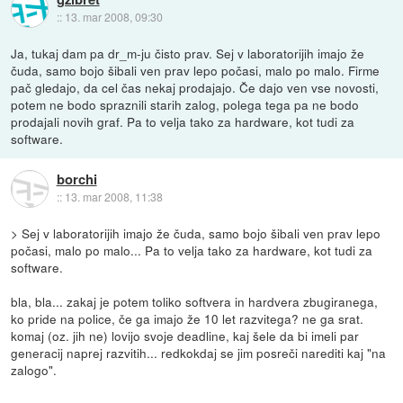
::
13. mar 2008, 09:30
Ja, tukaj dam pa dr_m-ju čisto prav. Sej v laboratorijih imajo že
čuda, samo bojo šibali ven prav lepo počasi, malo po malo. Firme
pač gledajo, da cel čas nekaj prodajajo. Če dajo ven vse novosti,
potem ne bodo spraznili starih zalog, polega tega pa ne bodo
prodajali novih graf. Pa to velja tako za hardware, kot tudi za
software.
borchi
::
13. mar 2008, 11:38
> Sej v laboratorijih imajo že čuda, samo bojo šibali ven prav lepo
počasi, malo po malo... Pa to velja tako za hardware, kot tudi za
software.
bla, bla... zakaj je potem toliko softvera in hardvera zbugiranega,
ko pride na police, če ga imajo že 10 let razvitega? ne ga srat.
komaj (oz. jih ne) lovijo svoje deadline, kaj šele da bi imeli par
generacij naprej razvitih... redkokdaj se jim posreči narediti kaj "na
zalogo".