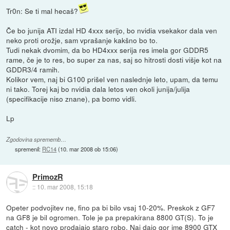
Tr0n: Se ti mal hecaš?
Če bo junija ATI izdal HD 4xxx serijo, bo nvidia vsekakor dala ven
neko proti orožje, sam vprašanje kakšno bo to.
Tudi nekak dvomim, da bo HD4xxx serija res imela gor GDDR5
rame, če je to res, bo super za nas, saj so hitrosti dosti višje kot na
GDDR3/4 ramih.
Kolikor vem, naj bi G100 prišel ven naslednje leto, upam, da temu
ni tako. Torej kaj bo nvidia dala letos ven okoli junija/julija
(specifikacije niso znane), pa bomo vidli.
Lp
Zgodovina sprememb…
spremenil:
RC14
(
10. mar 2008 ob 15:06
)
PrimozR
::
10. mar 2008, 15:18
Opeter podvojitev ne, fino pa bi bilo vsaj 10-20%. Preskok z GF7
na GF8 je bil ogromen. Tole je pa prepakirana 8800 GT(S). To je
catch - kot novo prodajajo staro robo. Naj dajo gor ime 8900 GTX