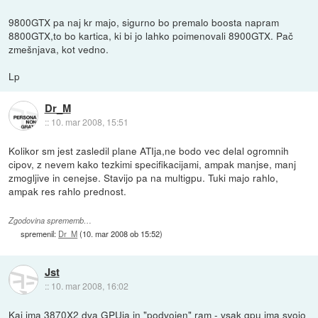
9800GTX pa naj kr majo, sigurno bo premalo boosta napram
8800GTX,to bo kartica, ki bi jo lahko poimenovali 8900GTX. Pač
zmešnjava, kot vedno.
Lp
Dr_M
::
10. mar 2008, 15:51
Kolikor sm jest zasledil plane ATIja,ne bodo vec delal ogromnih
cipov, z nevem kako tezkimi specifikacijami, ampak manjse, manj
zmogljive in cenejse. Stavijo pa na multigpu. Tuki majo rahlo,
ampak res rahlo prednost.
Zgodovina sprememb…
spremenil:
Dr_M
(
10. mar 2008 ob 15:52
)
Jst
::
10. mar 2008, 16:02
Kaj ima 3870X2 dva GPUja in "podvojen" ram - vsak gpu ima svojo