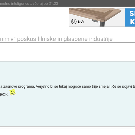
 umetne inteligence
::
včeraj ob 21:23
nimiv" poskus filmske in glasbene industrije
a zasnove programa. Verjetno bi se tukaj mogoče samo trije smejali, če se pojavi 
jezik.