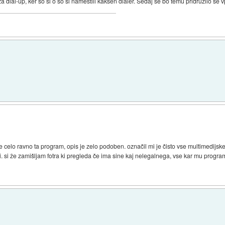
a dial-up, ker so si o so si namestili kakšen dialer. Sedaj se bo temu pridružilo še 
elo ravno ta program, opis je zelo podoben. označil mi je čisto vse multimedijske d
si. si že zamišljam fotra ki pregleda če ima sine kaj nelegalnega, vse kar mu progra