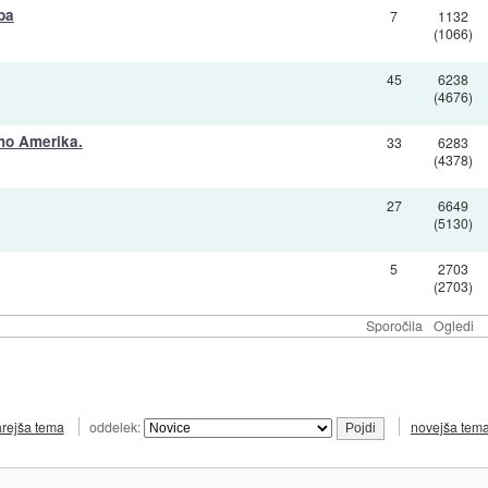
ba
7
1132
(1066)
45
6238
(4676)
mo Amerika.
33
6283
(4378)
27
6649
(5130)
5
2703
(2703)
Sporočila
Ogledi
arejša tema
oddelek:
novejša tem