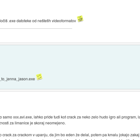
ločiš .exe datoteke od neštetih videoformatov
s_to_jenna_jason.exe
o samo xxx.avi.exe, lahko pride tudi kot crack za neko zelo hudo igro ali program, l
žnosti za limanice je skoraj neomejeno.
jo crack za crackom v upanju, da jim bo eden že delal, potem pa kmalu jokajo zakaj