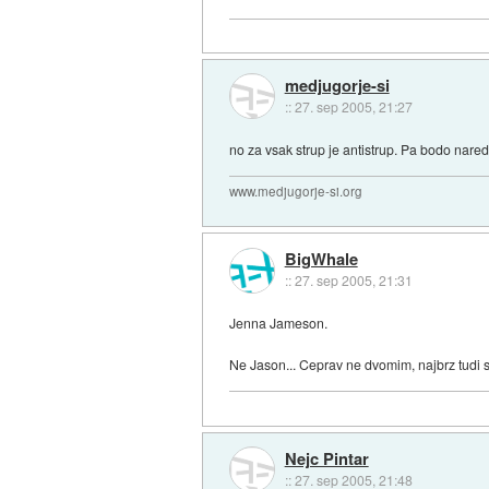
medjugorje-si
::
27. sep 2005, 21:27
no za vsak strup je antistrup. Pa bodo naredi
www.medjugorje-si.org
BigWhale
::
27. sep 2005, 21:31
Jenna Jameson.
Ne Jason... Ceprav ne dvomim, najbrz tudi sl
Nejc Pintar
::
27. sep 2005, 21:48