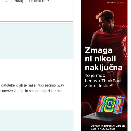
vprašanje zakaj jim ne dela P2P.
atoteke ki jih je našel, tudi recimo .wav
m navrže zbriše, in se potem jezi ker mu