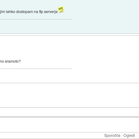
jim lahko dostopam na ftp serverje
kšno sramoto?
Sporočila
Ogledi