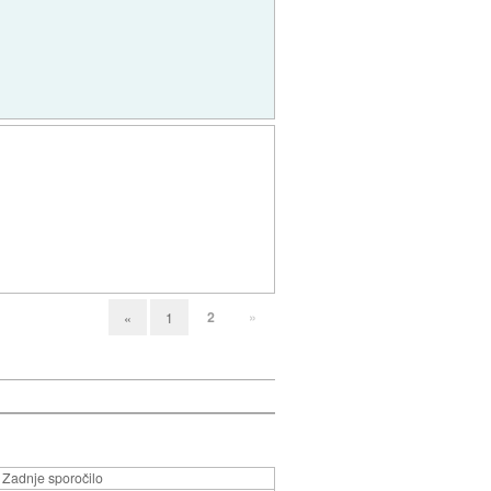
2
»
«
1
Zadnje sporočilo