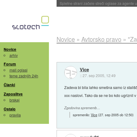
Spletne strani začele streči oglase za agente
Novice
»
Avtorsko pravo
»
"Za
Novice
arhiv
Forum
Vice
mali oglasi
::
27. sep 2005, 12:49
teme zadnjih 24h
Članki
Zadeva bi bila lahko smešna samo iz stališč
Zaposlitve
xxx naslovi. Tako da se ne bo kdo ugriznil v 
brskaj
Zgodovina sprememb…
Ostalo
pravila
spremenilo:
Vice
(
27. sep 2005 ob 12:50
)