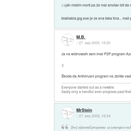
>>jah mislim morš pa že mal smotan bit da 
blablabla.jpg.exe je ze ena taka fora... mail 
M.B.
::
27. sep 2005, 16:30
Ja na widnowsih sem imel P2P program Azur
:)
Škoda da Antivirusni program ne zbriše vs
Everyone started out as a newbie.
Sadly only a handful ever progress past that
MrStein
::
27. sep 2005, 16:34
[bo] odstranil programe za izmenjavo nele