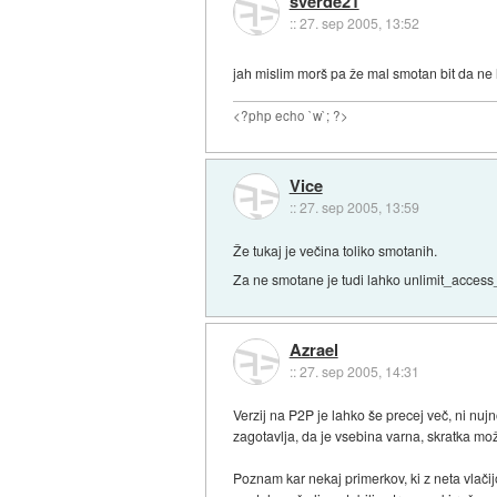
sverde21
::
27. sep 2005, 13:52
jah mislim morš pa že mal smotan bit da ne 
<?php echo `w`; ?>
Vice
::
27. sep 2005, 13:59
Že tukaj je večina toliko smotanih.
Za ne smotane je tudi lahko unlimit_acces
Azrael
::
27. sep 2005, 14:31
Verzij na P2P je lahko še precej več, ni nujn
zagotavlja, da je vsebina varna, skratka mo
Poznam kar nekaj primerkov, ki z neta vlači