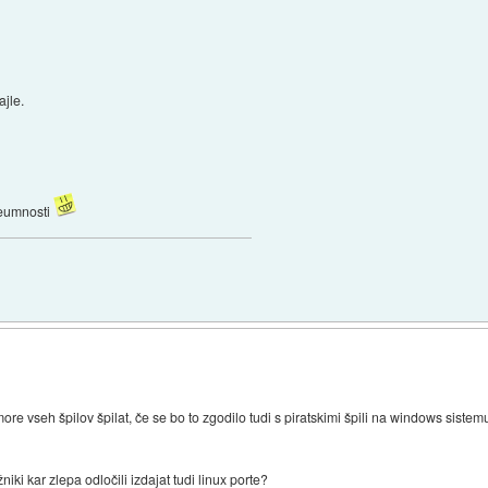
ajle.
neumnosti
more vseh špilov špilat, če se bo to zgodilo tudi s piratskimi špili na windows sis
ki kar zlepa odločili izdajat tudi linux porte?