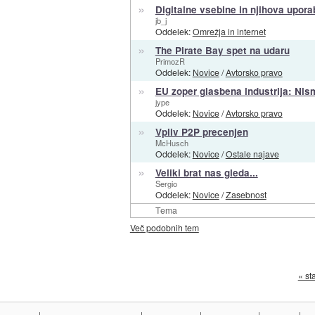
»
Digitalne vsebine in njihova upora
jb_j
Oddelek:
Omrežja in internet
»
The Pirate Bay spet na udaru
PrimozR
Oddelek:
Novice
/
Avtorsko pravo
»
EU zoper glasbena industrija: Nis
jype
Oddelek:
Novice
/
Avtorsko pravo
»
Vpliv P2P precenjen
McHusch
Oddelek:
Novice
/
Ostale najave
»
Veliki brat nas gleda...
Sergio
Oddelek:
Novice
/
Zasebnost
Tema
Več podobnih tem
« st