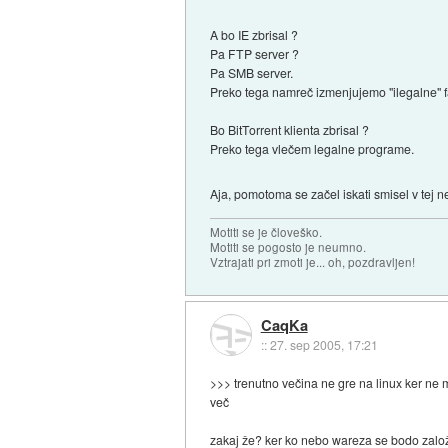
A bo IE zbrisal ?
Pa FTP server ?
Pa SMB server.
Preko tega namreč izmenjujemo "ilegalne" f
Bo BitTorrent klienta zbrisal ?
Preko tega vlečem legalne programe.
Aja, pomotoma se začel iskati smisel v tej 
Motiti se je človeško.
Motiti se pogosto je neumno.
Vztrajati pri zmoti je... oh, pozdravljen!
CaqKa
::
27. sep 2005, 17:21
>>> trenutno večina ne gre na linux ker ne 
več
zakaj že? ker ko nebo wareza se bodo založni