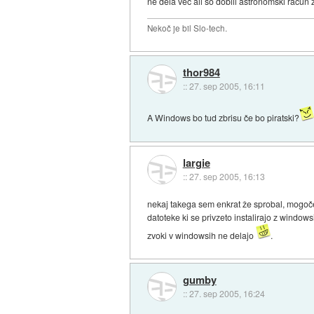
ne dela več ali so dobili astronomski račun z
Nekoč je bil Slo-tech.
thor984
::
27. sep 2005, 16:11
A Windows bo tud zbrisu če bo piratski?
largie
::
27. sep 2005, 16:13
nekaj takega sem enkrat že sprobal, mogoče c
datoteke ki se privzeto instalirajo z window
zvoki v windowsih ne delajo
.
gumby
::
27. sep 2005, 16:24