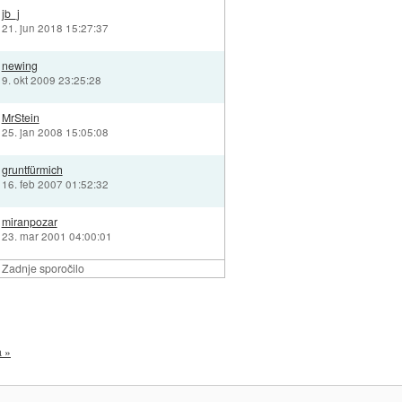
jb_j
21. jun 2018 15:27:37
newing
9. okt 2009 23:25:28
MrStein
25. jan 2008 15:05:08
gruntfürmich
16. feb 2007 01:52:32
miranpozar
23. mar 2001 04:00:01
Zadnje sporočilo
a »