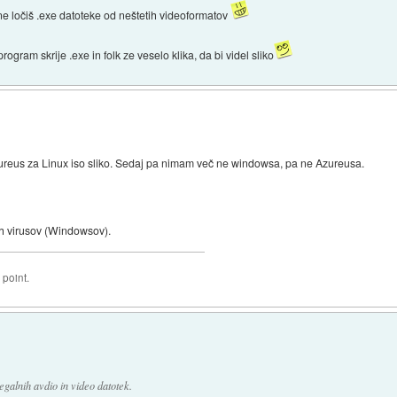
ne ločiš .exe datoteke od neštetih videoformatov
program skrije .exe in folk ze veselo klika, da bi videl sliko
eus za Linux iso sliko. Sedaj pa nimam več ne windowsa, pa ne Azureusa.
eh virusov (Windowsov).
 point.
galnih avdio in video datotek.