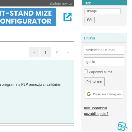
Išči:
Zadnje novice
Prijava
2
»
«
1
Zapomni si me
ta program na P2P omrežju z različnimi
nov uporabnik
pozabili geslo?