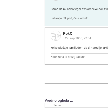
Samo da mi nebo vrgel explorer.exe dol, z n
Lahko je biti prvi, če si edini!
RokX
::
27. sep 2005, 22:34
kolko plačajo tem ljudem da si naredijo ta
Kdor kuha ta nekaj zakuha
Vredno ogleda ...
Tema