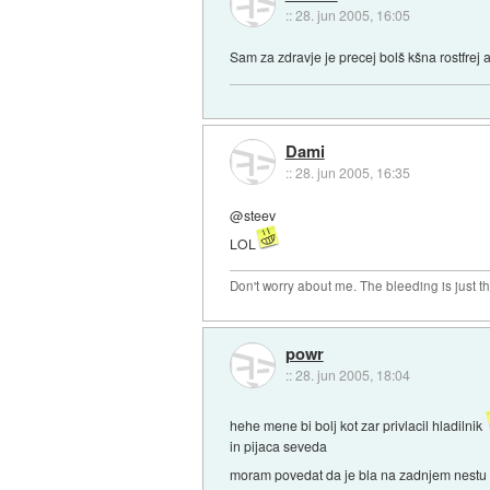
::
28. jun 2005, 16:05
Sam za zdravje je precej bolš kšna rostfrej
Dami
::
28. jun 2005, 16:35
@steev
LOL
Don't worry about me. The bleeding is just t
powr
::
28. jun 2005, 18:04
hehe mene bi bolj kot zar privlacil hladilnik
in pijaca seveda
moram povedat da je bla na zadnjem nestu 