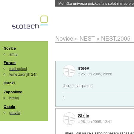
Evropska vesoljska agencija razvija svojo rak
Novice
»
NEST
»
NEST.2005
Novice
arhiv
Forum
steev
mali oglasi
::
25. jun 2005, 23:20
teme zadnjih 24h
Članki
Jap, to mas pa res.
Zaposlitve
:|
brskaj
Ostalo
pravila
Strijc
::
28. jun 2005, 12:41
Tribes.. Kaj pa če s sabo prinesem žar za 