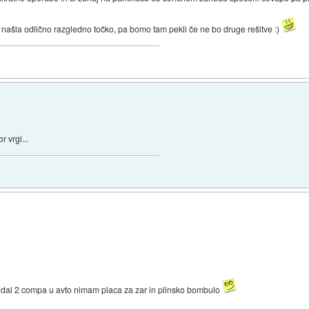
našla odlično razgledno točko, pa bomo tam pekli če ne bo druge rešitve :)
 vrgl...
dal 2 compa u avto nimam placa za zar in plinsko bombulo