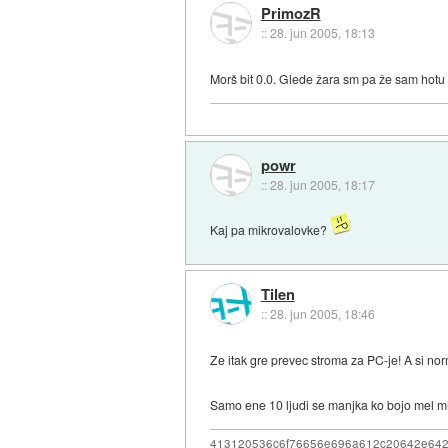
PrimozR
::
28. jun 2005, 18:13
Morš bit 0.0. Glede žara sm pa že sam hotu
powr
::
28. jun 2005, 18:17
Kaj pa mikrovalovke?
Tilen
::
28. jun 2005, 18:46
Ze itak gre prevec stroma za PC-je! A si no
Samo ene 10 ljudi se manjka ko bojo mel mi
413120536c6f76656e696a612c20642e64