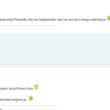
 priporočat Prescotta. Sej ma heatspreader, sam ne vem pa iz kerga materiala je
rmalen, da te Primoz linca
krovele prizgane ja..
2e