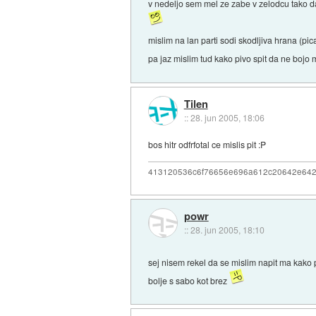
v nedeljo sem mel ze zabe v zelodcu tako da
mislim na lan parti sodi skodljiva hrana (pi
pa jaz mislim tud kako pivo spit da ne bojo
Tilen
::
28. jun 2005, 18:06
bos hitr odfrfotal ce mislis pit :P
413120536c6f76656e696a612c20642e64
powr
::
28. jun 2005, 18:10
sej nisem rekel da se mislim napit ma kako
bolje s sabo kot brez