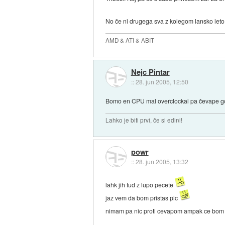
No če ni drugega sva z kolegom lansko leto 
AMD & ATI & ABIT
Nejc Pintar
::
28. jun 2005, 12:50
Bomo en CPU mal overclockal pa čevape gor
Lahko je biti prvi, če si edini!
powr
::
28. jun 2005, 13:32
lahk jih tud z lupo pecete
jaz vem da bom pristas pic
nimam pa nic proti cevapom ampak ce bom 