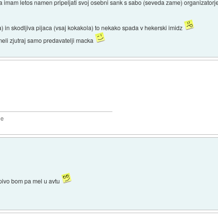
 imam letos namen pripeljati svoj osebni sank s sabo (seveda zame) organizatorje b
ca) in skodljiva pijaca (vsaj kokakola) to nekako spada v hekerski imidz
 meli zjutraj samo predavatelji macka
2e
 pivo bom pa mel u avtu