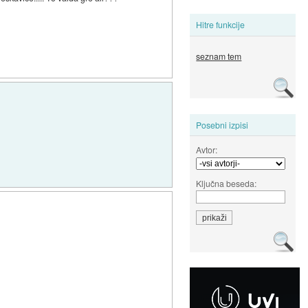
Hitre funkcije
seznam tem
Posebni izpisi
Avtor:
Ključna beseda: