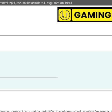
eto za večkratno uporabo
::
4. avg 2026 ob 19:41
enkratno uporabo in si zunaj na parkirišču ob sončnem zahodu spečem čevape pa ple