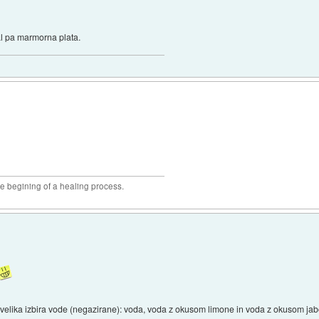
 al pa marmorna plata.
he begining of a healing process.
velika izbira vode (negazirane): voda, voda z okusom limone in voda z okusom ja