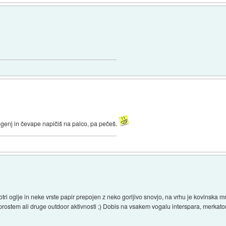
 ogenj in čevape napičiš na palco, pa pečeš.
 notri oglje in neke vrste papir prepojen z neko gorljivo snovjo, na vrhu je kovinska
ostem ali druge outdoor aktivnosti ;) Dobis na vsakem vogalu interspara, merkatorja