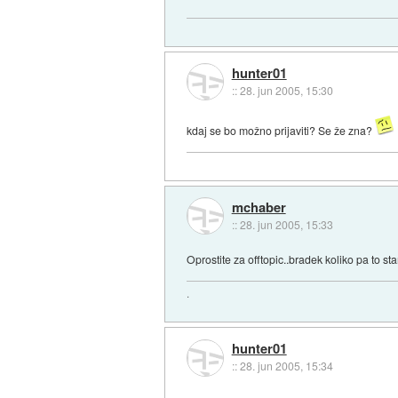
hunter01
::
28. jun 2005, 15:30
kdaj se bo možno prijaviti? Se že zna?
mchaber
::
28. jun 2005, 15:33
Oprostite za offtopic..bradek koliko pa to st
.
hunter01
::
28. jun 2005, 15:34