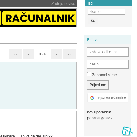
Išči:
Zadnje novice
Prijava
3
/ 6
««
«
»
»»
Zapomni si me
nov uporabnik
pozabili geslo?
skavice..... To valda gre ali???