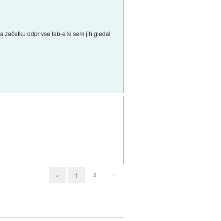
 začetku odpr vse tab-e ki sem jih gledal
2
»
«
1