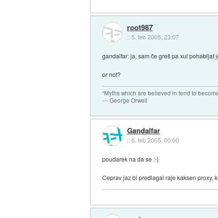
root987
::
5. feb 2005, 23:07
gandalfar: ja, sam če greš pa xul pohabljat 
or not?
"Myths which are believed in tend to become
--- George Orwell
Gandalfar
::
6. feb 2005, 00:00
poudarek na da se :-)
Ceprav jaz bi predlagal raje kaksen proxy, k