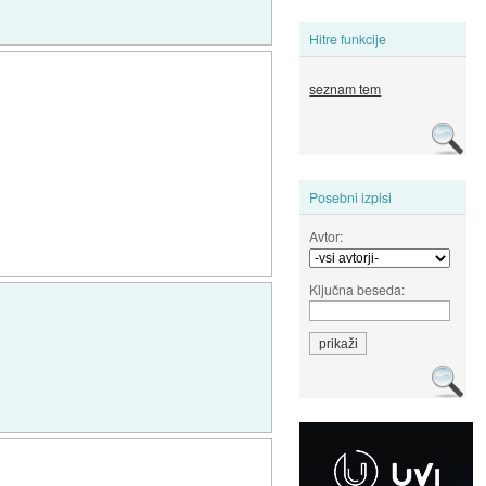
Hitre funkcije
seznam tem
Posebni izpisi
Avtor:
Ključna beseda: