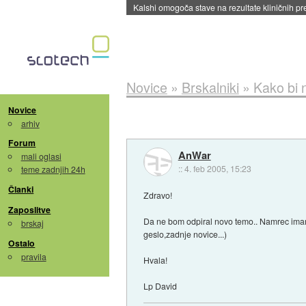
Kalshi omogoča stave na rezultate kliničnih pr
Novice
»
Brskalniki
»
Kako bi n
Novice
arhiv
Forum
AnWar
mali oglasi
::
4. feb 2005, 15:23
teme zadnjih 24h
Članki
Zdravo!
Zaposlitve
Da ne bom odpiral novo temo.. Namrec imam e
brskaj
geslo,zadnje novice...)
Ostalo
pravila
Hvala!
Lp David