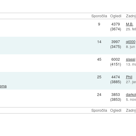
Sporočila
Ogledi
Zadnj
9
4379
M.B.
(3674)
25. f
14
3997
ql000
(3475)
8. ju
45
6002
slassi
(4151)
13. m
25
4474
Phil
(3885)
27. j
rema
24
3853
darko
(3853)
5. no
Sporočila
Ogledi
Zadnj