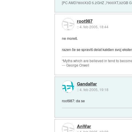
[PC AMD7800X3D 5.2GHZ ,7900XT,32GB 
root987
::
4. feb 2005, 18:44
ne moreš.
razen če se spraviš delat kakšen svoj ekste
"Myths which are believed in tend to become
--- George Orwell
Gandalfar
::
4. feb 2005, 19:18
root987: da se
AnWar
::
4. feb 2005, 19:38