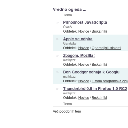
Vredno ogleda ...
Tema
»
Prihodnost JavaScripta
OwcA
Oddelek:
Novice
/
Brskalniki
»
Apple se odpira
Gandalfar
Oddelek:
Novice
/
Operacijski sistemi
»
Zbogom, Mozilla!
mathjazz
Oddelek:
Novice
/
Brskalniki
»
Ben Goodger odhaja k Googlu
mathjazz
Oddelek:
Novice
/
Ostala programska op
»
Thunderbird 0.9 in Firefox 1.0 RC2
mathjazz
Oddelek:
Novice
/
Brskalniki
Tema
Več podobnih tem