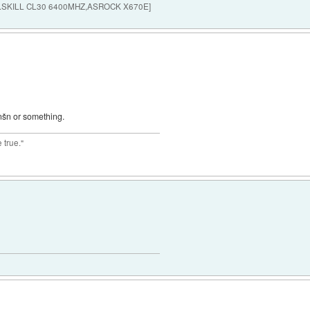
G.SKILL CL30 6400MHZ,ASROCK X670E]
nšn or something.
 true."