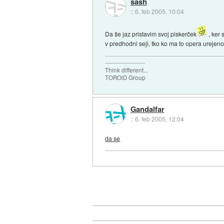
sash
::
6. feb 2005, 10:04
Da še jaz pristavim svoj piskerček
, ker 
v predhodni seji, tko ko ma to opera urejeno
--------------------
Think different...
TOROiD Group
Gandalfar
::
6. feb 2005, 12:04
da se