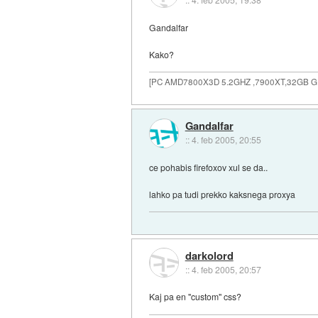
Gandalfar
Kako?
[PC AMD7800X3D 5.2GHZ ,7900XT,32GB 
Gandalfar
::
4. feb 2005, 20:55
ce pohabis firefoxov xul se da..
lahko pa tudi prekko kaksnega proxya
darkolord
::
4. feb 2005, 20:57
Kaj pa en "custom" css?