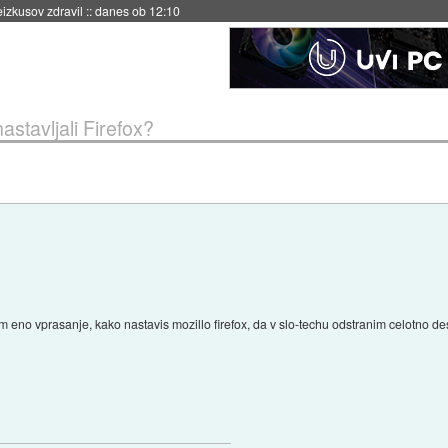
eizkusov zdravil
::
danes ob 12:10
astavljali Firefox?
no vprasanje, kako nastavis mozillo firefox, da v slo-techu odstranim celotno des