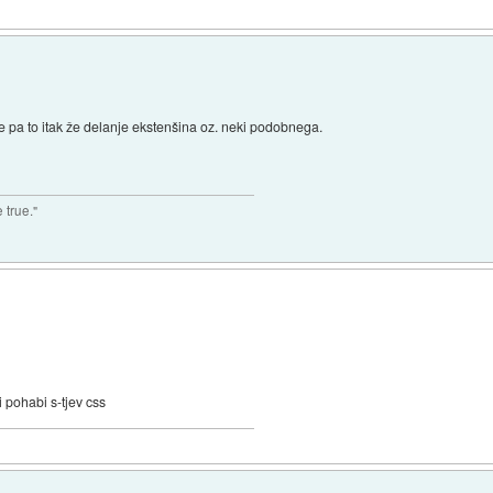
je pa to itak že delanje ekstenšina oz. neki podobnega.
 true."
i pohabi s-tjev css