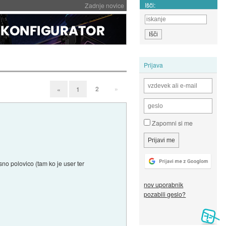
Išči:
Zadnje novice
Prijava
2
»
«
1
Zapomni si me
no polovico (tam ko je user ter
nov uporabnik
pozabili geslo?