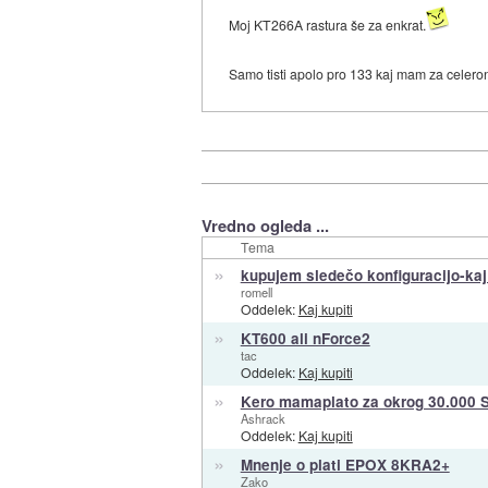
Moj KT266A rastura še za enkrat.
Samo tisti apolo pro 133 kaj mam za celero
Vredno ogleda ...
Tema
»
kupujem sledečo konfiguracijo-kaj
romell
Oddelek:
Kaj kupiti
»
KT600 ali nForce2
tac
Oddelek:
Kaj kupiti
»
Kero mamaplato za okrog 30.000 S
Ashrack
Oddelek:
Kaj kupiti
»
Mnenje o plati EPOX 8KRA2+
Zako