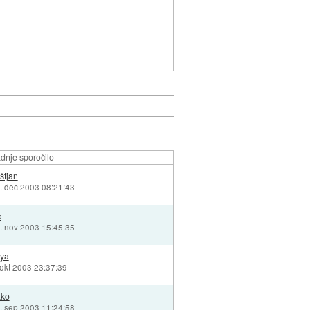
dnje sporočilo
štjan
. dec 2003 08:21:43
c
. nov 2003 15:45:35
ya
 okt 2003 23:37:39
ko
. sep 2003 11:24:58