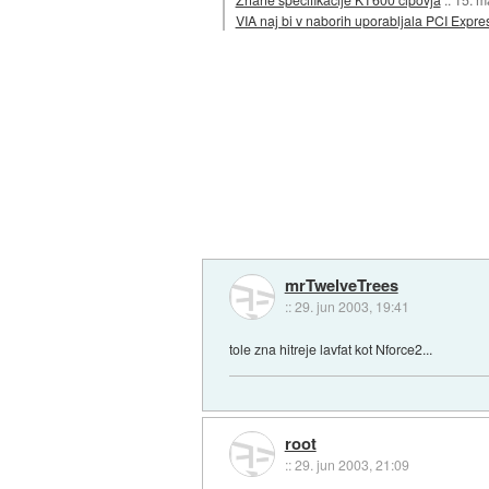
VIA naj bi v naborih uporabljala PCI Expre
mrTwelveTrees
::
29. jun 2003, 19:41
tole zna hitreje lavfat kot Nforce2...
root
::
29. jun 2003, 21:09