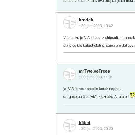
na
tu
mate direkt link ovo prej pa je bil neki 
bradek
::
30. jun 2003, 10:42
V casu ko je VIA zacela z chipseti in nared
plate so ble katastrofalne, sam sem dal cez 
mrTwelveTrees
::
30. jun 2003, 11:01
ja, VIA je res naredila korak naprej...
drugače pa čipi (VIA) z oznako A rulajo !
bf4ed
::
30. jun 2003, 20:20