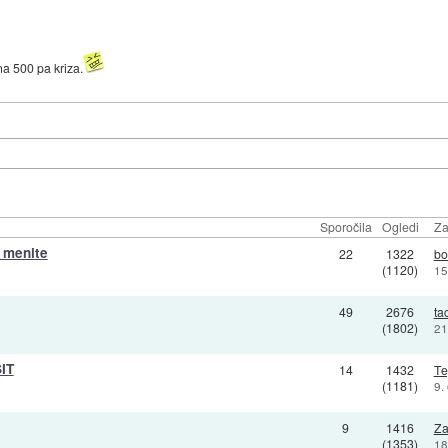
na 500 pa kriza.
Sporočila
Ogledi
Za
 menite
22
1322
bo
(1120)
15
49
2676
ta
(1802)
21
IT
14
1432
Te
(1181)
9.
9
1416
Za
(1353)
18