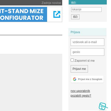
Išči:
Zadnje novice
Prijava
Zapomni si me
nov uporabnik
pozabili geslo?