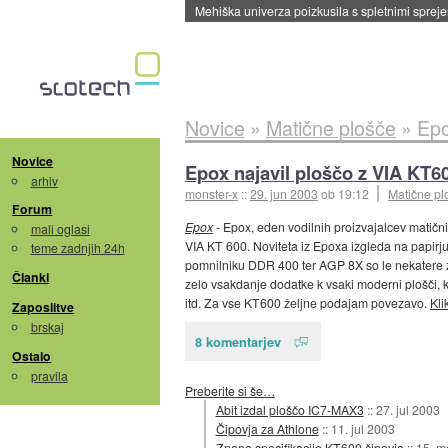
Mehiška univerza poizkusila s spletnimi sprejem
Novice
»
Matične plošče
»
Epo
Novice
Epox najavil ploščo z VIA KT6
arhiv
monster-x
::
29. jun 2003
ob 19:12
Matične pl
Forum
Epox
- Epox, eden vodilnih proizvajalcev matični
mali oglasi
VIA KT 600. Noviteta iz Epoxa izgleda na papirj
teme zadnjih 24h
pomnilniku DDR 400 ter AGP 8X so le nekatere z
Članki
zelo vsakdanje dodatke k vsaki moderni plošči, k
itd. Za vse KT600 željne podajam povezavo.
Kli
Zaposlitve
brskaj
8 komentarjev
Ostalo
pravila
Preberite si še…
Abit izdal ploščo IC7-MAX3
::
27. jul 2003
Čipovja za Athlone
::
11. jul 2003
Znane specifikacije KT600 čipovja
::
15. m