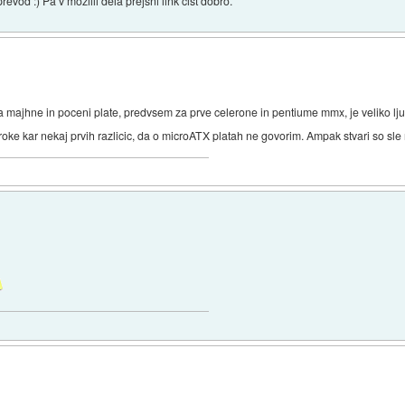
prevod :) Pa v mozilli dela prejšni link čist dobro.
ila majhne in poceni plate, predvsem za prve celerone in pentiume mmx, je veliko lj
roke kar nekaj prvih razlicic, da o microATX platah ne govorim. Ampak stvari so sle