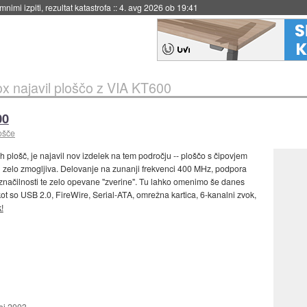
nimi izpiti, rezultat katastrofa
::
4. avg 2026 ob 19:41
x najavil ploščo z VIA KT600
00
ošče
h plošč, je najavil nov izdelek na tem področju -- ploščo s čipovjem
u zelo zmogljiva. Delovanje na zunanji frekvenci 400 MHz, podpora
načilnosti te zelo opevane "zverine". Tu lahko omenimo še danes
ot so USB 2.0, FireWire, Serial-ATA, omrežna kartica, 6-kanalni zvok,
k!
aj 2003