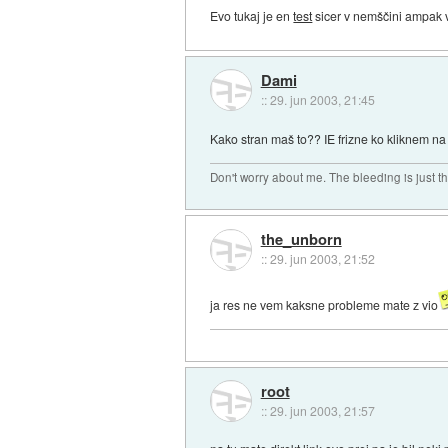
Evo tukaj je en
test
sicer v nemščini ampak 
Dami
::
29. jun 2003, 21:45
Kako stran maš to?? IE frizne ko kliknem na
Don't worry about me. The bleeding is just t
the_unborn
::
29. jun 2003, 21:52
ja res ne vem kaksne probleme mate z vio
root
::
29. jun 2003, 21:57