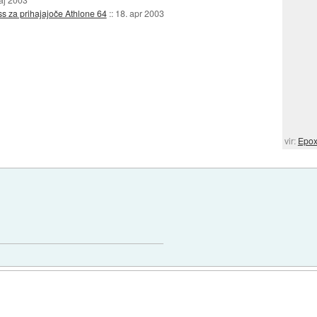
ss za prihajajoče Athlone 64
::
18. apr 2003
vir:
Epo