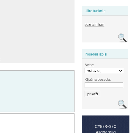
Hitre funkcije
seznam tem
Posebni izpisi
x
Avtor:
Ključna beseda: