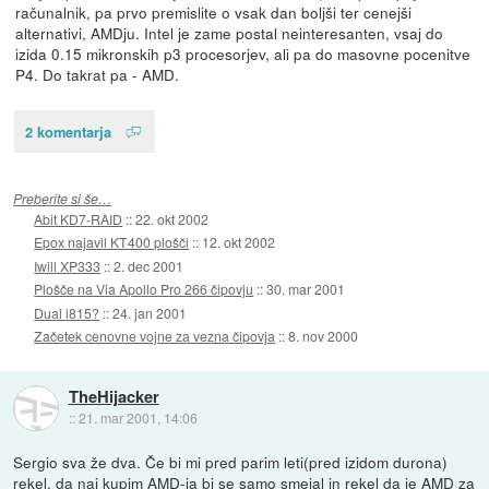
računalnik, pa prvo premislite o vsak dan boljši ter cenejši
alternativi, AMDju. Intel je zame postal neinteresanten, vsaj do
izida 0.15 mikronskih p3 procesorjev, ali pa do masovne pocenitve
P4. Do takrat pa - AMD.
2 komentarja
Preberite si še…
Abit KD7-RAID
::
22. okt 2002
Epox najavil KT400 plošči
::
12. okt 2002
Iwill XP333
::
2. dec 2001
Plošče na Via Apollo Pro 266 čipovju
::
30. mar 2001
Dual i815?
::
24. jan 2001
Začetek cenovne vojne za vezna čipovja
::
8. nov 2000
TheHijacker
::
21. mar 2001, 14:06
Sergio sva že dva. Če bi mi pred parim leti(pred izidom durona)
rekel, da naj kupim AMD-ja bi se samo smejal in rekel da je AMD za