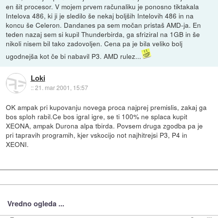
en šit procesor. V mojem prvem računaliku je ponosno tiktakala
Intelova 486, ki ji je sledilo še nekaj boljših Intelovih 486 in na
koncu še Celeron. Dandanes pa sem močan pristaš AMD-ja. En
teden nazaj sem si kupil Thunderbirda, ga sfriziral na 1GB in še
nikoli nisem bil tako zadovoljen. Cena pa je bila veliko bolj
ugodnejša kot če bi nabavil P3. AMD rulez...
Loki
::
21. mar 2001, 15:57
OK ampak pri kupovanju novega proca najprej premislis, zakaj ga
bos sploh rabil.Ce bos igral igre, se ti 100% ne splaca kupit
XEONA, ampak Durona alpa tbirda. Povsem druga zgodba pa je
pri tapravih programih, kjer vskocijo not najhitrejsi P3, P4 in
XEONI.
Vredno ogleda ...