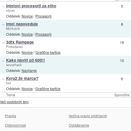
»
Intelovi procesorji za elito
5
slycer
Oddelek:
Novice
/
Procesorji
»
Intel napoveduje
8
McHusch
Oddelek:
Novice
/
Procesorji
»
3dfx Rampage
16
Pretorijanec
Oddelek:
Novice
/
Grafične kartice
»
Kako naviti p3 600!!
10
lanzarhack
Oddelek:
Navijanje
»
Kyro2 že marca?
6
luni
Oddelek:
Novice
/
Grafične kartice
Tema
Sporočila
Več podobnih tem
Pravila
Večina pravic pridržanih
Odgovornost
Oglaševanje