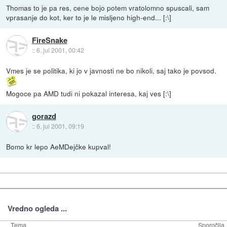
Thomas to je pa res, cene bojo potem vratolomno spuscali, sam
vprasanje do kot, ker to je le misljeno high-end... [:\]
FireSnake
::
6. jul 2001, 00:42
Vmes je se politika, ki jo v javnosti ne bo nikoli, saj tako je povsod.
Mogoce pa AMD tudi ni pokazal interesa, kaj ves [:\]
gorazd
::
6. jul 2001, 09:19
Bomo kr lepo AeMDejčke kupval!
Vredno ogleda ...
Tema
Sporočila