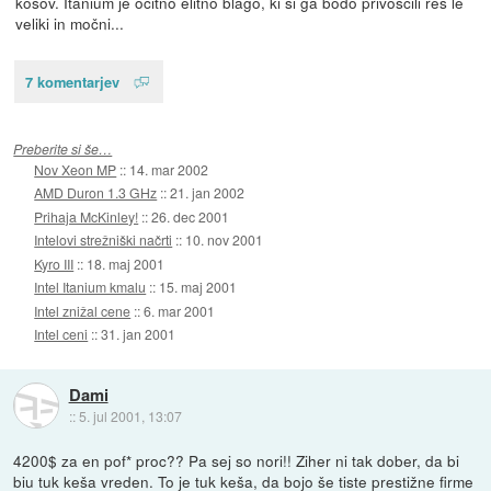
kosov. Itanium je očitno elitno blago, ki si ga bodo privoščili res le
veliki in močni...
7 komentarjev
Preberite si še…
Nov Xeon MP
::
14. mar 2002
AMD Duron 1.3 GHz
::
21. jan 2002
Prihaja McKinley!
::
26. dec 2001
Intelovi strežniški načrti
::
10. nov 2001
Kyro III
::
18. maj 2001
Intel Itanium kmalu
::
15. maj 2001
Intel znižal cene
::
6. mar 2001
Intel ceni
::
31. jan 2001
Dami
::
5. jul 2001, 13:07
4200$ za en pof* proc?? Pa sej so nori!! Ziher ni tak dober, da bi
biu tuk keša vreden. To je tuk keša, da bojo še tiste prestižne firme