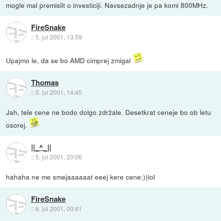
mogle mal premislit o investiciji. Navsezadnje je pa komi 800MHz.
FireSnake
::
5. jul 2001, 13:59
Upajmo le, da se bo AMD cimprej zmigal
Thomas
::
5. jul 2001, 14:45
Jah, tele cene ne bodo dolgo zdržale. Desetkrat ceneje bo ob letu
osorej.
||_^_||
::
5. jul 2001, 20:06
hahaha ne me smejaaaaaat eeej kere cene:))lol
FireSnake
::
6. jul 2001, 00:41