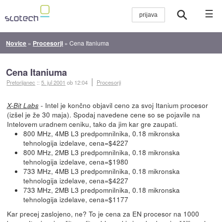
☰
Novice
»
Procesorji
»
Cena Itaniuma
Cena Itaniuma
Pretorijanec
::
5. jul 2001
ob 12:04
Procesorji
- Intel je končno objavil ceno za svoj Itanium procesor
X-Bit Labs
(izšel je že 30 maja). Spodaj navedene cene so se pojavile na
Intelovem uradnem ceniku, tako da jim kar gre zaupati.
800 MHz, 4MB L3 predpomnilnika, 0.18 mikronska
tehnologija izdelave, cena=$4227
800 MHz, 2MB L3 predpomnilnika, 0.18 mikronska
tehnologija izdelave, cena=$1980
733 MHz, 4MB L3 predpomnilnika, 0.18 mikronska
tehnologija izdelave, cena=$4227
733 MHz, 2MB L3 predpomnilnika, 0.18 mikronska
tehnologija izdelave, cena=$1177
Kar precej zaslojeno, ne? To je cena za EN procesor na 1000