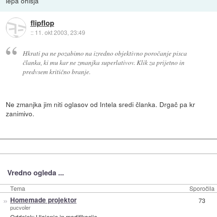
lepa ohisja
flipflop
::
11. okt 2003, 23:49
Hkrati pa ne pozabimo na izredno objektivno poročanje pisca
članka, ki mu kar ne zmanjka superlativov. Klik za prijetno in
predvsem kritično branje.
Ne zmanjka jim niti oglasov od Intela sredi članka. Drgač pa kr
zanimivo.
Vredno ogleda ...
Tema
Sporočila
»
Homemade projektor
73
pucvoler
Oddelek:
Hlajenje in modifikacije