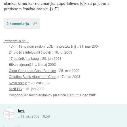
članka, ki mu kar ne zmanjka superlativov.
Klik
za prijetno in
predvsem
branje. [>:D]
kritično
2 komentarja
Preberite si še…
17- in 19- palčni zasloni LCD na preizkušnji
::
31. mar 2004
24 plošč z Intelovimi čipovji
::
10. jul 2003
17 palčniki na kupu
::
29. jun 2003
Bitka najmanjših
::
6. maj 2003
Clear Computer Case Blue Ice
::
25. mar 2003
Chieftec Black Aluminum Case
::
17. mar 2003
Novo ohišje
::
29. okt 2002
MINI-PC
::
13. jan 2002
Posodobljen test hladilnikov pri stricu Danu
::
3. dec 2001
km-
::
11. okt 2003, 19:59