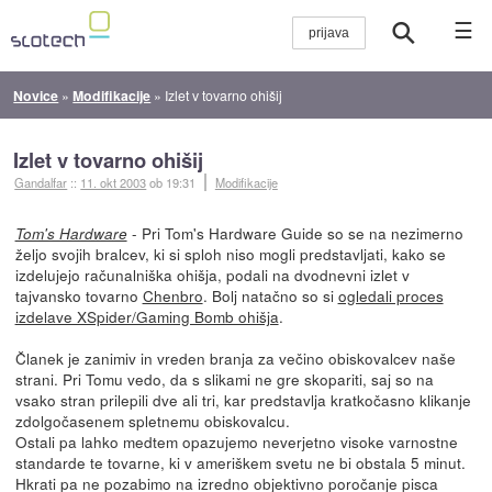
☰
Novice
»
Modifikacije
»
Izlet v tovarno ohišij
Izlet v tovarno ohišij
Gandalfar
::
11. okt 2003
ob 19:31
Modifikacije
- Pri Tom's Hardware Guide so se na nezimerno
Tom's Hardware
željo svojih bralcev, ki si sploh niso mogli predstavljati, kako se
izdelujejo računalniška ohišja, podali na dvodnevni izlet v
tajvansko tovarno
Chenbro
. Bolj natačno so si
ogledali proces
izdelave XSpider/Gaming Bomb ohišja
.
Članek je zanimiv in vreden branja za večino obiskovalcev naše
strani. Pri Tomu vedo, da s slikami ne gre skopariti, saj so na
vsako stran prilepili dve ali tri, kar predstavlja kratkočasno klikanje
zdolgočasenem spletnemu obiskovalcu.
Ostali pa lahko medtem opazujemo neverjetno visoke varnostne
standarde te tovarne, ki v ameriškem svetu ne bi obstala 5 minut.
Hkrati pa ne pozabimo na izredno objektivno poročanje pisca