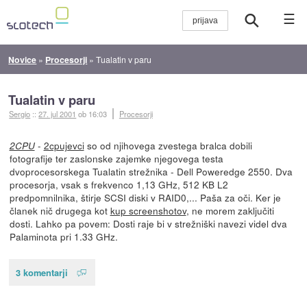
☰
Novice
»
Procesorji
»
Tualatin v paru
Tualatin v paru
Sergio
::
27. jul 2001
ob 16:03
Procesorji
-
2cpujevci
so od njihovega zvestega bralca dobili
2CPU
fotografije ter zaslonske zajemke njegovega testa
dvoprocesorskega Tualatin strežnika - Dell Poweredge 2550. Dva
procesorja, vsak s frekvenco 1,13 GHz, 512 KB L2
predpomnilnika, štirje SCSI diski v RAID0,... Paša za oči. Ker je
članek nič drugega kot
kup screenshotov
, ne morem zaključiti
dosti. Lahko pa povem: Dosti raje bi v strežniški navezi videl dva
Palaminota pri 1.33 GHz.
3 komentarji