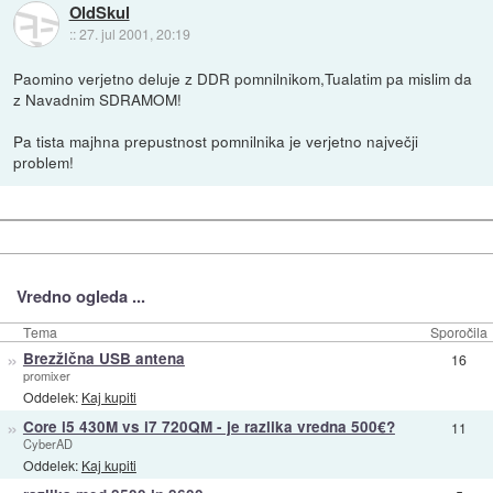
OldSkul
::
27. jul 2001, 20:19
Paomino verjetno deluje z DDR pomnilnikom,Tualatim pa mislim da
z Navadnim SDRAMOM!
Pa tista majhna prepustnost pomnilnika je verjetno največji
problem!
Vredno ogleda ...
Tema
Sporočila
»
Brezžična USB antena
16
promixer
Oddelek:
Kaj kupiti
»
Core i5 430M vs i7 720QM - je razlika vredna 500€?
11
CyberAD
Oddelek:
Kaj kupiti