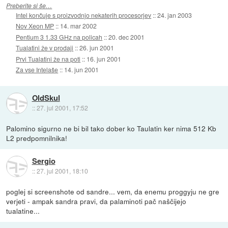
Preberite si še…
Intel končuje s proizvodnjo nekaterih procesorjev
::
24. jan 2003
Nov Xeon MP
::
14. mar 2002
Pentium 3 1.33 GHz na policah
::
20. dec 2001
Tualatini že v prodaji
::
26. jun 2001
Prvi Tualatini že na poti
::
16. jun 2001
Za vse Intelaše
::
14. jun 2001
OldSkul
::
27. jul 2001, 17:52
Palomino sigurno ne bi bil tako dober ko Taulatin ker nima 512 Kb
L2 predpomnilnika!
Sergio
::
27. jul 2001, 18:10
poglej si screenshote od sandre... vem, da enemu proggyju ne gre
verjeti - ampak sandra pravi, da palaminoti pač naščijejo
tualatine...