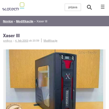
☰
Novice
»
Modifikacije
»
Xaser III
Xaser III
smilyxx
::
4. feb 2003
ob 20:59
Modifikacije