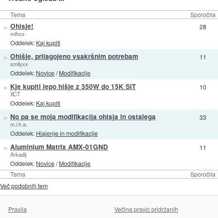
Tema
Sporočila
»
Ohisje!
28
mihco
Oddelek:
Kaj kupiti
»
Ohišje, prilagojeno vsakršnim potrebam
11
smilyxx
Oddelek:
Novice
/
Modifikacije
»
Kje kupiti lepo hišje z 350W do 15K SIT
10
XCT
Oddelek:
Kaj kupiti
»
No pa se moja modifikacija ohisja in ostalega
33
m.i.h.a.
Oddelek:
Hlajenje in modifikacije
»
Aluminium Matrix AMX-01GND
11
Arkadij
Oddelek:
Novice
/
Modifikacije
Tema
Sporočila
Več podobnih tem
Pravila
Večina pravic pridržanih