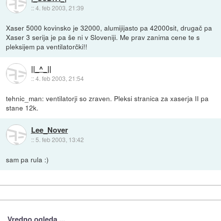
::
4. feb 2003, 21:39
Xaser 5000 kovinsko je 32000, alumijijasto pa 42000sit, drugač pa
Xaser 3 serija je pa še ni v Sloveniji. Me prav zanima cene te s
pleksijem pa ventilatorčki!!
||_^_||
::
4. feb 2003, 21:54
tehnic_man: ventilatorji so zraven. Pleksi stranica za xaserja II pa
stane 12k.
Lee_Nover
::
5. feb 2003, 13:42
sam pa rula :)
Vredno ogleda ...