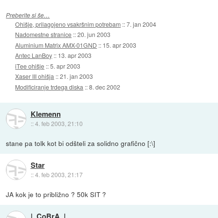
Preberite si še…
Ohišje, prilagojeno vsakršnim potrebam
::
7. jan 2004
Nadomestne stranice
::
20. jun 2003
Aluminium Matrix AMX-01GND
::
15. apr 2003
Antec LanBoy
::
13. apr 2003
iTee ohišje
::
5. apr 2003
Xaser III ohišja
::
21. jan 2003
Modificiranje trdega diska
::
8. dec 2002
Klemenn
::
4. feb 2003, 21:10
stane pa tolk kot bi odšteli za solidno grafično [:\]
Star
::
4. feb 2003, 21:17
JA kok je to približno ? 50k SIT ?
|_CoBrA_|