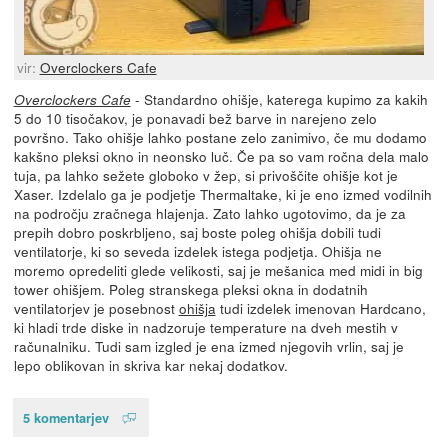
vir:
Overclockers Cafe
- Standardno ohišje, katerega kupimo za kakih
Overclockers Cafe
5 do 10 tisočakov, je ponavadi bež barve in narejeno zelo
površno. Tako ohišje lahko postane zelo zanimivo, če mu dodamo
kakšno pleksi okno in neonsko luč. Če pa so vam ročna dela malo
tuja, pa lahko sežete globoko v žep, si privoščite ohišje kot je
Xaser. Izdelalo ga je podjetje Thermaltake, ki je eno izmed vodilnih
na področju zračnega hlajenja. Zato lahko ugotovimo, da je za
prepih dobro poskrbljeno, saj boste poleg ohišja dobili tudi
ventilatorje, ki so seveda izdelek istega podjetja. Ohišja ne
moremo opredeliti glede velikosti, saj je mešanica med midi in big
tower ohišjem. Poleg stranskega pleksi okna in dodatnih
ventilatorjev je posebnost
ohišja
tudi izdelek imenovan Hardcano,
ki hladi trde diske in nadzoruje temperature na dveh mestih v
računalniku. Tudi sam izgled je ena izmed njegovih vrlin, saj je
lepo oblikovan in skriva kar nekaj dodatkov.
5 komentarjev