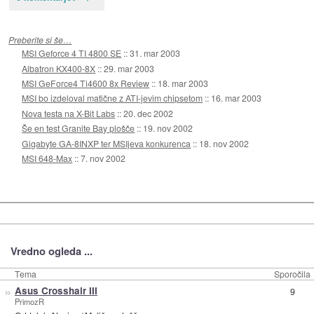
Preberite si še…
MSI Geforce 4 TI 4800 SE
::
31. mar 2003
Albatron KX400-8X
::
29. mar 2003
MSI GeForce4 Ti4600 8x Review
::
18. mar 2003
MSI bo izdeloval matične z ATI-jevim chipsetom
::
16. mar 2003
Nova testa na X-Bit Labs
::
20. dec 2002
Še en test Granite Bay plošče
::
19. nov 2002
Gigabyte GA-8INXP ter MSIjeva konkurenca
::
18. nov 2002
MSI 648-Max
::
7. nov 2002
Vredno ogleda ...
Tema
Sporočila
»
Asus Crosshair III
9
PrimozR