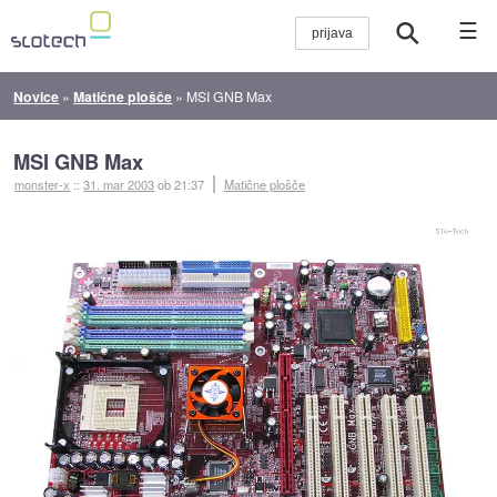
☰
Novice
»
Matične plošče
»
MSI GNB Max
MSI GNB Max
monster-x
::
31. mar 2003
ob 21:37
Matične plošče