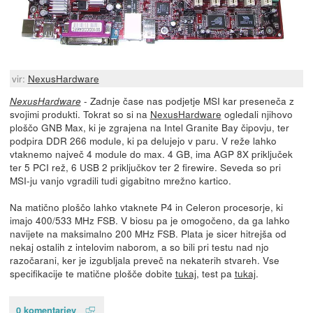
vir:
NexusHardware
- Zadnje čase nas podjetje MSI kar preseneča z
NexusHardware
svojimi produkti. Tokrat so si na
NexusHardware
ogledali njihovo
ploščo GNB Max, ki je zgrajena na Intel Granite Bay čipovju, ter
podpira DDR 266 module, ki pa delujejo v paru. V reže lahko
vtaknemo največ 4 module do max. 4 GB, ima AGP 8X priključek
ter 5 PCI rež, 6 USB 2 priključkov ter 2 firewire. Seveda so pri
MSI-ju vanjo vgradili tudi gigabitno mrežno kartico.
Na matično ploščo lahko vtaknete P4 in Celeron procesorje, ki
imajo 400/533 MHz FSB. V biosu pa je omogočeno, da ga lahko
navijete na maksimalno 200 MHz FSB. Plata je sicer hitrejša od
nekaj ostalih z intelovim naborom, a so bili pri testu nad njo
razočarani, ker je izgubljala preveč na nekaterih stvareh. Vse
specifikacije te matične plošče dobite
tukaj
, test pa
tukaj
.
0 komentarjev