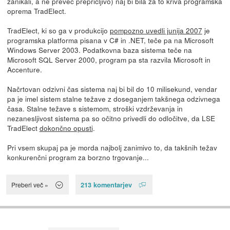
zanikali, a ne preveč prepričljivo) naj bi bila za to kriva programska
oprema TradElect.
TradElect, ki so ga v produkcijo
pompozno uvedli junija 2007
je
programska platforma pisana v C# in .NET, teče pa na Microsoft
Windows Server 2003. Podatkovna baza sistema teče na
Microsoft SQL Server 2000, program pa sta razvila Microsoft in
Accenture.
Načrtovan odzivni čas sistema naj bi bil do 10 milisekund, vendar
pa je imel sistem stalne težave z doseganjem takšnega odzivnega
časa. Stalne težave s sistemom, stroški vzdrževanja in
nezanesljivost sistema pa so očitno privedli do odločitve, da LSE
TradElect
dokončno opusti
.
Pri vsem skupaj pa je morda najbolj zanimivo to, da takšnih težav
konkurenčni program za borzno trgovanje...
213 komentarjev
Preberi več »