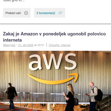
3 komentarji
Preberi več
Zakaj je Amazon v ponedeljek ugonobil polovico
interneta
Matej Huš
::
21. okt 2025
ob 22:01
Omrežja / internet