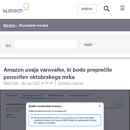
☰
Novice
»
Povezane novice
Išči:
Amazon uvaja varovalke, ki bodo preprečile
ponovitev oktobrskega mrka
Matej Huš
::
29. nov 2025
ob 06:58
Omrežja / internet