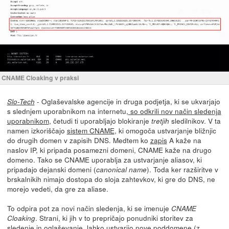
CNAME Cloaking v praksi
- Oglaševalske agencije in druga podjetja, ki se ukvarjajo
Slo-Tech
s slednjem uporabnikom na internetu,
so odkrili nov način sledenja
uporabnikom
, četudi ti uporabljajo blokiranje
sledilnikov. V ta
tretjih
namen izkoriščajo
sistem CNAME
, ki omogoča ustvarjanje bližnjic
do drugih domen v zapisih DNS. Medtem ko
zapis
A kaže na
naslov IP, ki pripada posamezni domeni, CNAME kaže na drugo
domeno. Tako se CNAME uporablja za ustvarjanje aliasov, ki
pripadajo dejanski domeni (
). Toda ker razširitve v
canonical name
brskalnikih nimajo dostopa do sloja zahtevkov, ki gre do DNS, ne
morejo vedeti, da gre za aliase.
To odpira pot za novi način sledenja, ki se imenuje
CNAME
. Strani, ki jih v to prepričajo ponudniki storitev za
Cloaking
sledenje in oglaševanje, lahko ustvarijo nove poddomene (z