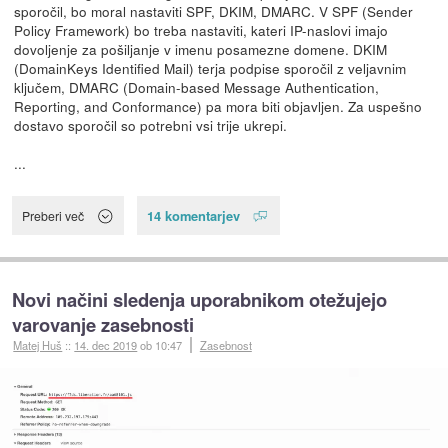
sporočil, bo moral nastaviti SPF, DKIM, DMARC. V SPF (Sender
Policy Framework) bo treba nastaviti, kateri IP-naslovi imajo
dovoljenje za pošiljanje v imenu posamezne domene. DKIM
(DomainKeys Identified Mail) terja podpise sporočil z veljavnim
ključem, DMARC (Domain-based Message Authentication,
Reporting, and Conformance) pa mora biti objavljen. Za uspešno
dostavo sporočil so potrebni vsi trije ukrepi.
...
14 komentarjev
Preberi več
Novi načini sledenja uporabnikom otežujejo
varovanje zasebnosti
Matej Huš
::
14. dec 2019
ob 10:47
Zasebnost