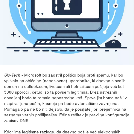
-
Microsoft bo zaostril politiko boja proti spamu
, kar bo
Slo-Tech
vplivalo na običajne (neposlovne) uporabnike, ki dnevno s svojih
domen na outlook.com, live.com ali hotmail.com pošljejo več kot
5000 sporočil, četudi so ta povsem legitimna. Brez ustreznih
dovoljenj bodo ta romala neposredno koš. Sprva jim bomo našli v
mapi vsiljena pošta, kasneje pa bodo avtomatično zavrnjena.
Pomagalo pa ne bo niti dejstvo, da je pošiljatelj pri prejemniku na
seznamu varnih pošiljateljev. Edina rešitev je pravilna konfiguracija
zapisov DNS.
Kdor ima legitimne razloge, da dnevno pošlje več elektronskih