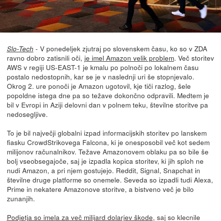
- V ponedeljek zjutraj po slovenskem času, ko so v ZDA
Slo-Tech
ravno dobro zatisnili oči,
je imel Amazon velik problem
. Več storitev
AWS v regiji US-EAST-1 je kmalu po polnoči po lokalnem času
postalo nedostopnih, kar se je v naslednji uri še stopnjevalo.
Okrog 2. ure ponoči je Amazon ugotovil, kje tiči razlog, šele
popoldne istega dne pa so težave dokončno odpravili. Medtem je
bil v Evropi in Aziji delovni dan v polnem teku, številne storitve pa
nedosegljive.
To je bil največji globalni izpad informacijskih storitev po lanskem
fiasku CrowdStrikovega Falcona, ki je onesposobil več kot sedem
milijonov računalnikov. Težave Amazonovem oblaku pa so bile še
bolj vseobsegajoče, saj je izpadla kopica storitev, ki jih sploh ne
nudi Amazon, a pri njem gostujejo. Reddit, Signal, Snapchat in
številne druge platforme so onemele. Seveda so izpadli tudi Alexa,
Prime in nekatere Amazonove storitve, a bistveno več je bilo
zunanjih.
Podjetja so imela za več milijard dolarjev škode
, saj so klecnile