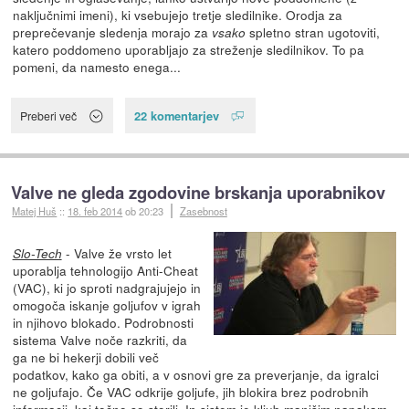
naključnimi imeni), ki vsebujejo tretje sledilnike. Orodja za
preprečevanje sledenja morajo za
spletno stran ugotoviti,
vsako
katero poddomeno uporabljajo za streženje sledilnikov. To pa
pomeni, da namesto enega...
22 komentarjev
Preberi več
Valve ne gleda zgodovine brskanja uporabnikov
Matej Huš
::
18. feb 2014
ob 20:23
Zasebnost
- Valve že vrsto let
Slo-Tech
uporablja tehnologijo Anti-Cheat
(VAC), ki jo sproti nadgrajujejo in
omogoča iskanje goljufov v igrah
in njihovo blokado. Podrobnosti
sistema Valve noče razkriti, da
ga ne bi hekerji dobili več
podatkov, kako ga obiti, a v osnovi gre za preverjanje, da igralci
ne goljufajo. Če VAC odkrije goljufe, jih blokira brez podrobnih
informacij, kaj točno so storili. In sistem je kljub manjšim napakam,