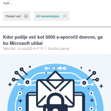
tudi...
63 komentarjev
Preberi več
Kdor pošlje več kot 5000 e-sporočil dnevno, ga
bo Microsoft utišal
Matej Huš
::
6. maj 2025
ob 07:56
Omrežja / internet