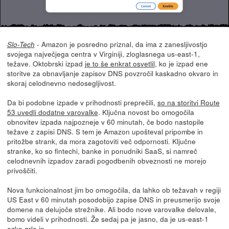
- Amazon je posredno priznal, da ima z zanesljivostjo
Slo-Tech
svojega največjega centra v Virginiji, zloglasnega us-east-1,
težave. Oktobrski izpad
je to še enkrat osvetlil
, ko je izpad ene
storitve za obnavljanje zapisov DNS povzročil kaskadno okvaro in
skoraj celodnevno nedosegljivost.
Da bi podobne izpade v prihodnosti preprečili,
so na storitvi Route
53 uvedli dodatne varovalke
. Ključna novost bo omogočila
obnovitev izpada najpozneje v 60 minutah, če bodo nastopile
težave z zapisi DNS. S tem je Amazon upošteval pripombe in
pritožbe strank, da mora zagotoviti več odpornosti. Ključne
stranke, ko so fintechi, banke in ponudniki SaaS, si namreč
celodnevnih izpadov zaradi pogodbenih obveznosti ne morejo
privoščiti.
Nova funkcionalnost jim bo omogočila, da lahko ob težavah v regiji
US East v 60 minutah posodobijo zapise DNS in preusmerijo svoje
domene na delujoče strežnike. Ali bodo nove varovalke delovale,
bomo videli v prihodnosti. Že sedaj pa je jasno, da je us-east-1
ozko grlo in...