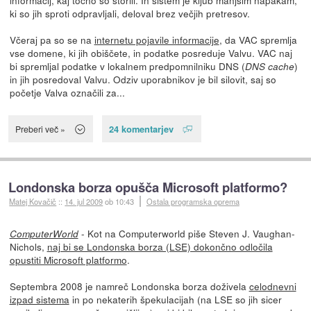
ki so jih sproti odpravljali, deloval brez večjih pretresov.
Včeraj pa so se na
internetu pojavile informacije
, da VAC spremlja
vse domene, ki jih obiščete, in podatke posreduje Valvu. VAC naj
bi spremljal podatke v lokalnem predpomnilniku DNS (
)
DNS cache
in jih posredoval Valvu. Odziv uporabnikov je bil silovit, saj so
početje Valva označili za...
24 komentarjev
Preberi več »
Londonska borza opušča Microsoft platformo?
Matej Kovačič
::
14. jul 2009
ob 10:43
Ostala programska oprema
- Kot na Computerworld piše Steven J. Vaughan-
ComputerWorld
Nichols,
naj bi se Londonska borza (LSE) dokončno odločila
opustiti Microsoft platformo
.
Septembra 2008 je namreč Londonska borza doživela
celodnevni
izpad sistema
in po nekaterih špekulacijah (na LSE so jih sicer