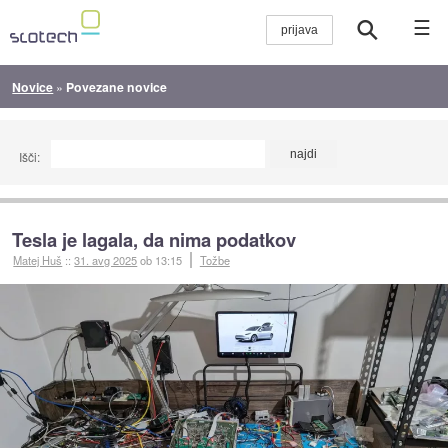
☰
Novice
»
Povezane novice
Išči:
Tesla je lagala, da nima podatkov
Matej Huš
::
31. avg 2025
ob 13:15
Tožbe