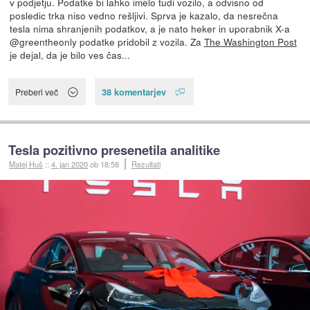
v podjetju. Podatke bi lahko imelo tudi vozilo, a odvisno od
posledic trka niso vedno rešljivi. Sprva je kazalo, da nesrečna
tesla nima shranjenih podatkov, a je nato heker in uporabnik X-a
@greentheonly podatke pridobil z vozila. Za
The Washington Post
je dejal, da je bilo ves čas...
38 komentarjev
Preberi več
Tesla pozitivno presenetila analitike
Matej Huš
::
4. jan 2020
ob 18:58
Rezultati