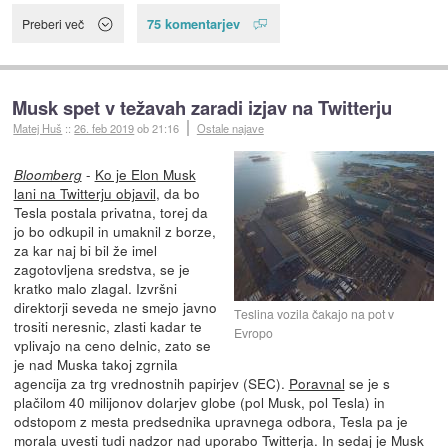
75 komentarjev
Preberi več
Musk spet v težavah zaradi izjav na Twitterju
Matej Huš
::
26. feb 2019
ob 21:16
Ostale najave
-
Ko je Elon Musk
Bloomberg
lani na Twitterju objavil
, da bo
Tesla postala privatna, torej da
jo bo odkupil in umaknil z borze,
za kar naj bi bil že imel
zagotovljena sredstva, se je
kratko malo zlagal. Izvršni
direktorji seveda ne smejo javno
Teslina vozila čakajo na pot v
trositi neresnic, zlasti kadar te
Evropo
vplivajo na ceno delnic, zato se
je nad Muska takoj zgrnila
agencija za trg vrednostnih papirjev (SEC).
Poravnal
se je s
plačilom 40 milijonov dolarjev globe (pol Musk, pol Tesla) in
odstopom z mesta predsednika upravnega odbora, Tesla pa je
morala uvesti tudi nadzor nad uporabo Twitterja. In sedaj je Musk