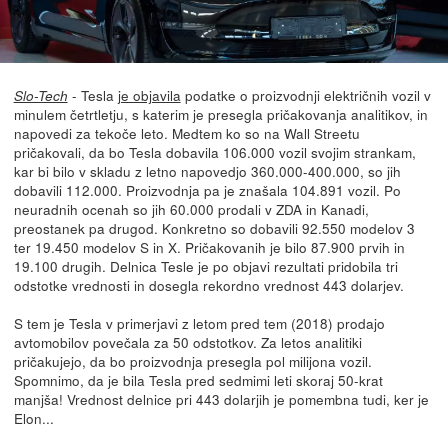
- Tesla
je objavila
podatke o proizvodnji električnih vozil v
Slo-Tech
minulem četrtletju, s katerim je presegla pričakovanja analitikov, in
napovedi za tekoče leto. Medtem ko so na Wall Streetu
pričakovali, da bo Tesla dobavila 106.000 vozil svojim strankam,
kar bi bilo v skladu z letno napovedjo 360.000-400.000, so jih
dobavili 112.000. Proizvodnja pa je znašala 104.891 vozil. Po
neuradnih ocenah so jih 60.000 prodali v ZDA in Kanadi,
preostanek pa drugod. Konkretno so dobavili 92.550 modelov 3
ter 19.450 modelov S in X. Pričakovanih je bilo 87.900 prvih in
19.100 drugih. Delnica Tesle je po objavi rezultati pridobila tri
odstotke vrednosti in dosegla rekordno vrednost 443 dolarjev.
S tem je Tesla v primerjavi z letom pred tem (2018) prodajo
avtomobilov povečala za 50 odstotkov. Za letos analitiki
pričakujejo, da bo proizvodnja presegla pol milijona vozil.
Spomnimo, da je bila Tesla pred sedmimi leti skoraj 50-krat
manjša! Vrednost delnice pri 443 dolarjih je pomembna tudi, ker je
Elon...