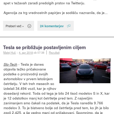
spet v težavah zaradi predolgih prstov na Twitterju.
Agencija za trg vrednostnih papirjev je sodišču naznanila, da je...
24 komentarjev
Preberi več »
Tesla se približuje postavljenim ciljem
Matej Huš
::
4. apr 2018
ob 07:38
Rezultati
- Tesla je danes
Slo-Tech
objavila težko pričakovane
podatke o proizvodnji svojih
avtomobilov v prvem letošnjem
četrtletju. V teh treh mesecih so
izdelali 34.494 vozil, kar je njihov
dosedanji rekord. Toda od tega je bilo 24 tisoč modelov S in X, kar
je 12 odstotkov manj kot četrtletje pred tem. Z največjim
zanimanjem smo čakali na podatek, da je Tesla naredila 9.766
modelov 3. To je bistveno bolje od četrtletja pred tem, ko jih je bilo
zgolj 2.425, a še vedno manj od pričakovanj. Spomnimo, da je