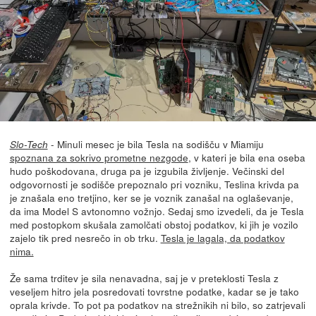
- Minuli mesec je bila Tesla na sodišču v Miamiju
Slo-Tech
spoznana za sokrivo prometne nezgode
, v kateri je bila ena oseba
hudo poškodovana, druga pa je izgubila življenje. Večinski del
odgovornosti je sodišče prepoznalo pri vozniku, Teslina krivda pa
je znašala eno tretjino, ker se je voznik zanašal na oglaševanje,
da ima Model S avtonomno vožnjo. Sedaj smo izvedeli, da je Tesla
med postopkom skušala zamolčati obstoj podatkov, ki jih je vozilo
zajelo tik pred nesrečo in ob trku.
Tesla je lagala, da podatkov
nima.
Že sama trditev je sila nenavadna, saj je v preteklosti Tesla z
veseljem hitro jela posredovati tovrstne podatke, kadar se je tako
oprala krivde. To pot pa podatkov na strežnikih ni bilo, so zatrjevali