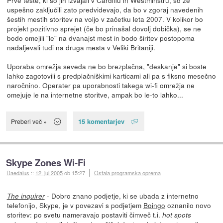
uspešno zaključili zato predvidevajo, da bo v zgoraj navedenih
šestih mestih storitev na voljo v začetku leta 2007. V kolikor bo
projekt pozitivno sprejet (če bo prinašal dovolj dobička), se ne
bodo omejili "le" na dvanajst mest in bodo širitev postopoma
nadaljevali tudi na druga mesta v Veliki Britaniji.
Uporaba omrežja seveda ne bo brezplačna, "deskanje" si boste
lahko zagotovili s predplačniškimi karticami ali pa s fiksno mesečno
naročnino. Operater pa uporabnosti takega wi-fi omrežja ne
omejuje le na internetne storitve, ampak bo le-to lahko...
15 komentarjev
Preberi več »
Skype Zones Wi-Fi
Daedalus
::
12. jul 2005
ob 15:27
Ostala programska oprema
- Dobro znano podjetje, ki se ubada z internetno
The inquirer
telefonijo, Skype, je v povezavi s podjetjem
Boingo
oznanilo novo
storitev: po svetu nameravajo postaviti čimveč t.i.
hot spots