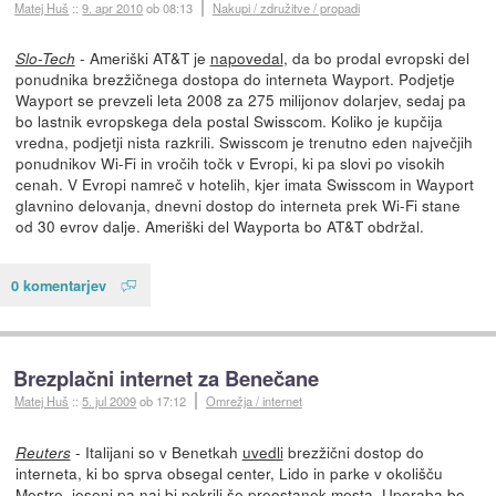
Matej Huš
::
9. apr 2010
ob 08:13
Nakupi / združitve / propadi
- Ameriški AT&T je
napovedal
, da bo prodal evropski del
Slo-Tech
ponudnika brezžičnega dostopa do interneta Wayport. Podjetje
Wayport se prevzeli leta 2008 za 275 milijonov dolarjev, sedaj pa
bo lastnik evropskega dela postal Swisscom. Koliko je kupčija
vredna, podjetji nista razkrili. Swisscom je trenutno eden največjih
ponudnikov Wi-Fi in vročih točk v Evropi, ki pa slovi po visokih
cenah. V Evropi namreč v hotelih, kjer imata Swisscom in Wayport
glavnino delovanja, dnevni dostop do interneta prek Wi-Fi stane
od 30 evrov dalje. Ameriški del Wayporta bo AT&T obdržal.
0 komentarjev
Brezplačni internet za Benečane
Matej Huš
::
5. jul 2009
ob 17:12
Omrežja / internet
- Italijani so v Benetkah
uvedli
brezžični dostop do
Reuters
interneta, ki bo sprva obsegal center, Lido in parke v okolišču
Mestre, jeseni pa naj bi pokrili še preostanek mesta. Uporaba bo