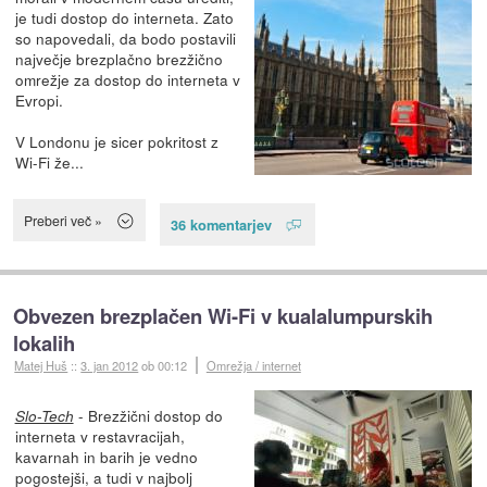
je tudi dostop do interneta. Zato
so napovedali, da bodo postavili
največje brezplačno brezžično
omrežje za dostop do interneta v
Evropi.
V Londonu je sicer pokritost z
Wi-Fi že...
Preberi več »
36 komentarjev
Obvezen brezplačen Wi-Fi v kualalumpurskih
lokalih
Matej Huš
::
3. jan 2012
ob 00:12
Omrežja / internet
- Brezžični dostop do
Slo-Tech
interneta v restavracijah,
kavarnah in barih je vedno
pogostejši, a tudi v najbolj