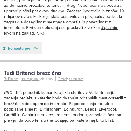
za domačine brezplačna, turisti in drugi Nebenečani pa bodo za
uporabi plačali pet evrov dnevno. Začetna investicija je znašal 10
milijonov evrov, kolikor je stala postavitev in priključitev optike, ki
zagotavlja dosegljivost mestnega omrežja in povezljivost z
internetom. Prvi dan delovanja so proslavili z velikim
digitalnim
lovom na zaklad
.
Klik!
21 komentarjev
Tudi Britanci brezžično
BluPhenix
::
19. maj 2006
ob 00:05
Omrežja / internet
-
BT
, ponudnik komunikacijskih storitev v Veliki Britaniji,
BBC
začenja projekt, s katerim bodo dvanajst britanskih mest opremili z
brezžičnim dostopom do interneta. Pogodbe imajo trenutno
podpisane z mesti: Birmingham, Edinburgh, Leeds, Liverpool,
Cardiff in Westminster v centralnem Londonu, za ostalih šest pa
pravijo, da bodo kmalu (ne izdajajo pa, katera naj bi to bila).
Prve teste, ki so jih izvajali v Cardiffu in Westminstru, so že