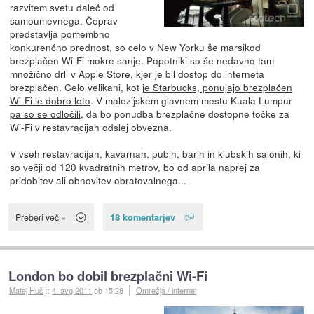
razvitem svetu daleč od
samoumevnega. Čeprav
predstavlja pomembno
konkurenčno prednost, so celo v New Yorku še marsikod
brezplačen Wi-Fi mokre sanje. Popotniki so še nedavno tam
množično drli v Apple Store, kjer je bil dostop do interneta
brezplačen. Celo velikani, kot
je Starbucks, ponujajo brezplačen
Wi-Fi le dobro leto
. V malezijskem glavnem mestu Kuala Lumpur
pa so se odločili
, da bo ponudba brezplačne dostopne točke za
Wi-Fi v restavracijah odslej obvezna.
V vseh restavracijah, kavarnah, pubih, barih in klubskih salonih, ki
so večji od 120 kvadratnih metrov, bo od aprila naprej za
pridobitev ali obnovitev obratovalnega...
18 komentarjev
Preberi več »
London bo dobil brezplačni Wi-Fi
Matej Huš
::
4. avg 2011
ob 15:28
Omrežja / internet