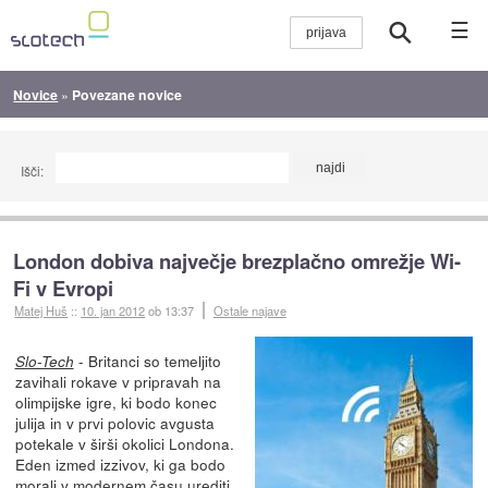
☰
Novice
»
Povezane novice
Išči:
London dobiva največje brezplačno omrežje Wi-
Fi v Evropi
Matej Huš
::
10. jan 2012
ob 13:37
Ostale najave
- Britanci so temeljito
Slo-Tech
zavihali rokave v pripravah na
olimpijske igre, ki bodo konec
julija in v prvi polovic avgusta
potekale v širši okolici Londona.
Eden izmed izzivov, ki ga bodo
morali v modernem času urediti,