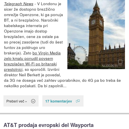
- V Londonu je
Telegraph News
sicer že dostopno brezžično
omrežje Openzone, ki ga ponuja
BT, a ni brezplačno. Naročniki
kabelskega interneta pri
Openzone imajo dostop
brezplačen, cene za ostale pa
so precej zasoljene (tudi do šest
funtov za poldrugo uro
brskanja). Zato
bo Virgin Media
zelo kmalu ponudil povsem
brezplačen Wi-Fi po britanski
prestolnici
, so sporočili. Izvršni
direktor Neil Berkett je povedal,
da 3G ne dosega več zahtev uporabnikov, do 4G pa bo treba še
nekoliko počakati. Da bi zapolnili...
17 komentarjev
Preberi več »
AT&T prodaja evropski del Wayporta