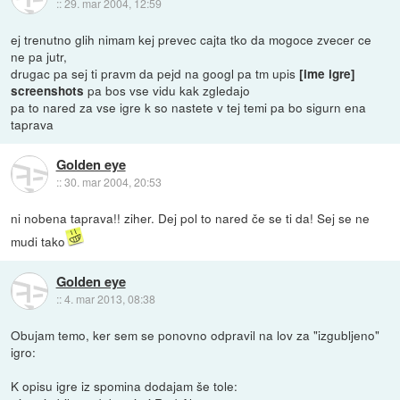
::
29. mar 2004, 12:59
ej trenutno glih nimam kej prevec cajta tko da mogoce zvecer ce
ne pa jutr,
drugac pa sej ti pravm da pejd na googl pa tm upis
[ime igre]
pa bos vse vidu kak zgledajo
screenshots
pa to nared za vse igre k so nastete v tej temi pa bo sigurn ena
taprava
Golden eye
::
30. mar 2004, 20:53
ni nobena taprava!! ziher. Dej pol to nared če se ti da! Sej se ne
mudi tako
Golden eye
::
4. mar 2013, 08:38
Obujam temo, ker sem se ponovno odpravil na lov za "izgubljeno"
igro:
K opisu igre iz spomina dodajam še tole: