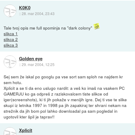
K0K0
::
28. mar 2004, 23:43
Tale tvoj opis me full spominja na "dark colony"
slikca 1
slikca 2
slikca 3
Golden eye
::
29. mar 2004, 12:25
Sej sem že iskal po googlu pa vse sort sam sploh ne najdem kr
sem hotu.
Xplicit a se ti da eno uslugo nardit: a veš ko imaš na vsakem PC
GAMERJU ko ga odpreš z raziskovalcem tiste slikce od
iger(screenshots), ki ti jih pokaže v menijih igre. Dej ti vse te slike
skupi iz letnika 1997 in 1998 pa jih zapakiraj ter shrani nekam na
strežnik da jih bom pol lahko downloadal pa sam pogledal in
ugotovil kter špil je taprav!!
Xplicit