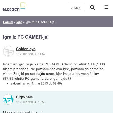
☰
Forum
»
Igre
»
Igra iz PC GAMER-ja!
Igra iz PC GAMER-ja!
Golden eye
::
17. mar 2004, 11:57
Iščem en igro, ki je bla na PC GAMES demo cd letnik 1997,1998
nisem prepričan. Ne poznam naslova igre, poznam ga samo na
videz. Zdej bi pa rad najdu stran, kjer imajo arhiv vseh špilov
(97,98 letnik) PC gamerja da bi ga najdu??
zaklenil:
ahac
(
4. mar 2013 ob 08:46
)
BigWhale
::
17. mar 2004, 12:55
Mogoce bi opisal igro... ;>