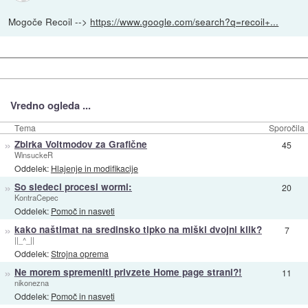
Mogoče Recoil -->
https://www.google.com/search?q=recoil+...
Vredno ogleda ...
Tema
Sporočila
»
Zbirka Voltmodov za Grafične
45
WinsuckeR
Oddelek:
Hlajenje in modifikacije
»
So sledeci procesi wormi:
20
KontraCepec
Oddelek:
Pomoč in nasveti
»
kako naštimat na sredinsko tipko na miški dvojni klik?
7
||_^_||
Oddelek:
Strojna oprema
»
Ne morem spremeniti privzete Home page strani?!
11
nikonezna
Oddelek:
Pomoč in nasveti