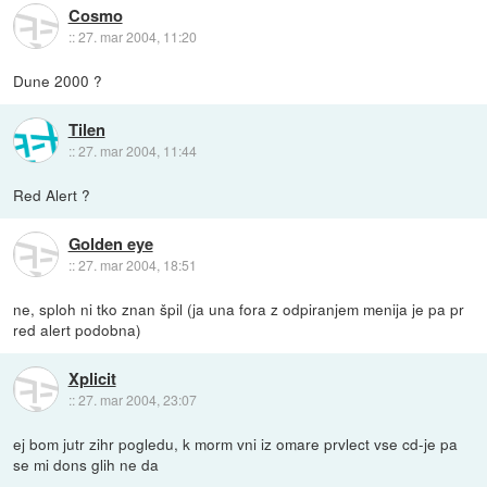
Cosmo
::
27. mar 2004, 11:20
Dune 2000 ?
Tilen
::
27. mar 2004, 11:44
Red Alert ?
Golden eye
::
27. mar 2004, 18:51
ne, sploh ni tko znan špil (ja una fora z odpiranjem menija je pa pr
red alert podobna)
Xplicit
::
27. mar 2004, 23:07
ej bom jutr zihr pogledu, k morm vni iz omare prvlect vse cd-je pa
se mi dons glih ne da