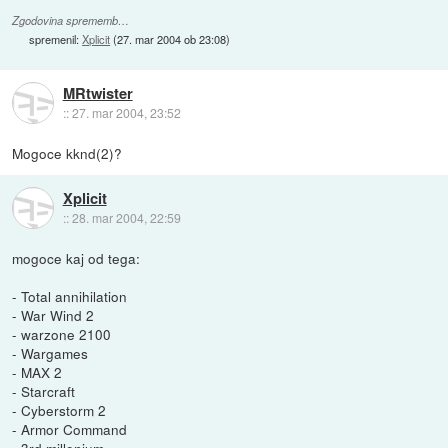
Zgodovina sprememb…
spremenil:
Xplicit
(
27. mar 2004 ob 23:08
)
MRtwister
::
27. mar 2004, 23:52
Mogoce kknd(2)?
Xplicit
::
28. mar 2004, 22:59
mogoce kaj od tega:
- Total annihilation
- War Wind 2
- warzone 2100
- Wargames
- MAX 2
- Starcraft
- Cyberstorm 2
- Armor Command
- 3rd millenium