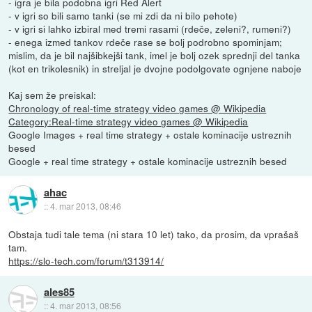
- igra je bila podobna igri Red Alert
- v igri so bili samo tanki (se mi zdi da ni bilo pehote)
- v igri si lahko izbiral med tremi rasami (rdeče, zeleni?, rumeni?)
- enega izmed tankov rdeče rase se bolj podrobno spominjam;
mislim, da je bil najšibkejši tank, imel je bolj ozek sprednji del tanka
(kot en trikolesnik) in streljal je dvojne podolgovate ognjene naboje
Kaj sem že preiskal:
Chronology of real-time strategy video games @ Wikipedia
Category:Real-time strategy video games @ Wikipedia
Google Images + real time strategy + ostale kominacije ustreznih
besed
Google + real time strategy + ostale kominacije ustreznih besed
ahac
::
4. mar 2013, 08:46
Obstaja tudi tale tema (ni stara 10 let) tako, da prosim, da vprašaš
tam.
https://slo-tech.com/forum/t313914/
ales85
::
4. mar 2013, 08:56