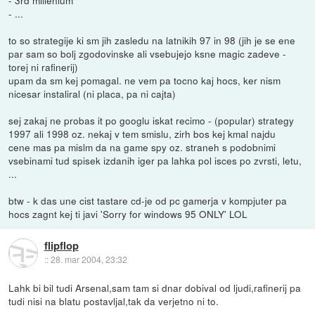
- ...
to so strategije ki sm jih zasledu na latnikih 97 in 98 (jih je se ene
par sam so bolj zgodovinske ali vsebujejo ksne magic zadeve -
torej ni rafinerij)
upam da sm kej pomagal. ne vem pa tocno kaj hocs, ker nism
nicesar instaliral (ni placa, pa ni cajta)
sej zakaj ne probas it po googlu iskat recimo - (popular) strategy
1997 ali 1998 oz. nekaj v tem smislu, zirh bos kej kmal najdu
cene mas pa mislm da na game spy oz. straneh s podobnimi
vsebinami tud spisek izdanih iger pa lahka pol isces po zvrsti, letu,
...
btw - k das une cist tastare cd-je od pc gamerja v kompjuter pa
hocs zagnt kej ti javi 'Sorry for windows 95 ONLY' LOL
flipflop
::
28. mar 2004, 23:32
Lahk bi bil tudi Arsenal,sam tam si dnar dobival od ljudi,rafinerij pa
tudi nisi na blatu postavljal,tak da verjetno ni to.