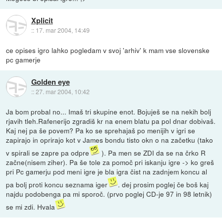
Xplicit
::
17. mar 2004, 14:49
ce opises igro lahko pogledam v svoj 'arhiv' k mam vse slovenske
pc gamerje
Golden eye
::
27. mar 2004, 10:42
Ja bom probal no... Imaš tri skupine enot. Bojuješ se na nekih bolj
rjavih tleh.Rafenerijo zgradiš kr na enem blatu pa pol dnar dobivaš.
Kaj nej pa še povem? Pa ko se sprehajaš po menijih v igri se
zapirajo in oprirajo kot v James bondu tisto okn o na začetku (tako
v spirali se zapre pa odpre
). Pa men se ZDI da se na črko R
začne(nisem ziher). Pa še tole za pomoč pri iskanju igre -> ko greš
pri Pc gamerju pod meni igre je bla igra čist na zadnjem koncu al
pa bolj proti koncu seznama iger
. dej prosim poglej če boš kaj
najdu podobenga pa mi sporoč. (prvo poglej CD-je 97 in 98 letnik)
se mi zdi. Hvala