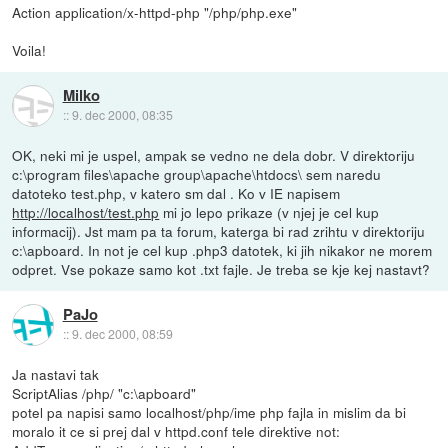
Action application/x-httpd-php "/php/php.exe"
Voila!
Milko
::
9. dec 2000, 08:35
OK, neki mi je uspel, ampak se vedno ne dela dobr. V direktoriju
c:\program files\apache group\apache\htdocs\ sem naredu
datoteko test.php, v katero sm dal
. Ko v IE napisem
http://localhost/test.php
mi jo lepo prikaze (v njej je cel kup
informacij). Jst mam pa ta forum, katerga bi rad zrihtu v direktoriju
c:\apboard. In not je cel kup .php3 datotek, ki jih nikakor ne morem
odpret. Vse pokaze samo kot .txt fajle. Je treba se kje kej nastavt?
PaJo
::
9. dec 2000, 08:59
Ja nastavi tak
ScriptAlias /php/ "c:\apboard"
potel pa napisi samo localhost/php/ime php fajla in mislim da bi
moralo it ce si prej dal v httpd.conf tele direktive not: