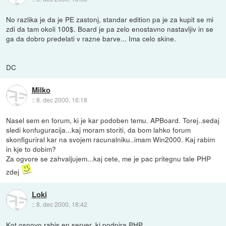
No razlika je da je PE zastonj, standar edition pa je za kupit se mi
zdi da tam okoli 100$. Board je pa zelo enostavno nastavljiv in se
ga da dobro predelati v razne barve... Ima celo skine.
DC
Milko
::
8. dec 2000, 16:18
Nasel sem en forum, ki je kar podoben temu. APBoard. Torej..sedaj
sledi konfuguracija...kaj moram storiti, da bom lahko forum
skonfiguriral kar na svojem racunalniku..imam Win2000. Kaj rabim
in kje to dobim?
Za ogvore se zahvaljujem...kaj cete, me je pac pritegnu tale PHP
zdej
Loki
::
8. dec 2000, 18:42
Kot osnovo rabis en server, ki podpira PHP.