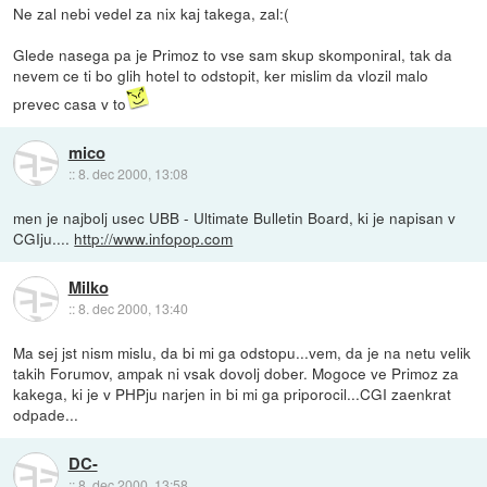
Ne zal nebi vedel za nix kaj takega, zal:(
Glede nasega pa je Primoz to vse sam skup skomponiral, tak da
nevem ce ti bo glih hotel to odstopit, ker mislim da vlozil malo
prevec casa v to
mico
::
8. dec 2000, 13:08
men je najbolj usec UBB - Ultimate Bulletin Board, ki je napisan v
CGIju....
http://www.infopop.com
Milko
::
8. dec 2000, 13:40
Ma sej jst nism mislu, da bi mi ga odstopu...vem, da je na netu velik
takih Forumov, ampak ni vsak dovolj dober. Mogoce ve Primoz za
kakega, ki je v PHPju narjen in bi mi ga priporocil...CGI zaenkrat
odpade...
DC-
::
8. dec 2000, 13:58