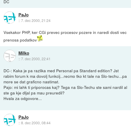
DC
PaJo
::
7. dec 2000, 21:24
Vsekakor PHP, ker CGi prevec procesov pozere in naredi dosti vec
prenosa podatkov
Milko
::
7. dec 2000, 22:41
DC-: Kaka je pa razlika med Personal pa Standard edition? Jst
rabim forum k ma dovolj funkcij...recmo tko kt tale na Slo-techu...pa
more se dat graficno nastimat.
Pajo: mi lahk ti priporocas kaj? Tega na Slo-Techu ste sami nardil al
ste ga kje dljal pa mau preuredil?
Hvala za odgovore...
PaJo
::
8. dec 2000, 08:44