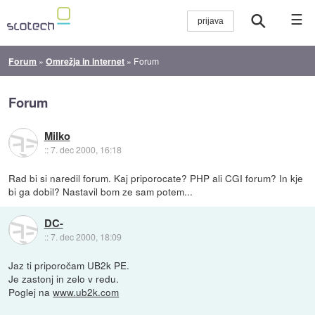
☰
Forum
»
Omrežja in internet
»
Forum
Forum
Milko
::
7. dec 2000, 16:18
Rad bi si naredil forum. Kaj priporocate? PHP ali CGI forum? In kje
bi ga dobil? Nastavil bom ze sam potem...
DC-
::
7. dec 2000, 18:09
Jaz ti priporočam UB2k PE.
Je zastonj in zelo v redu.
Poglej na
www.ub2k.com