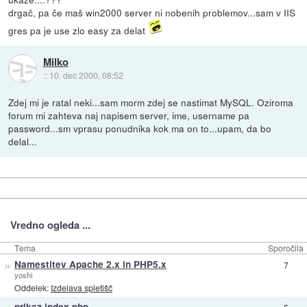
drgač, pa če maš win2000 server ni nobenih problemov...sam v IIS
gres pa je use zlo easy za delat
Milko
::
10. dec 2000, 08:52
Zdej mi je ratal neki...sam morm zdej se nastimat MySQL. Oziroma
forum mi zahteva naj napisem server, ime, username pa
password...sm vprasu ponudnika kok ma on to...upam, da bo
delal...
Vredno ogleda ...
Tema
Sporočila
»
Namestitev Apache 2.x in PHP5.x
7
yoshi
Oddelek:
Izdelava spletišč
»
prikaz index.php