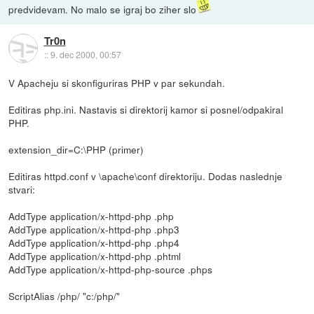
predvidevam. No malo se igraj bo ziher slo
Tr0n
::
9. dec 2000, 00:57
V Apacheju si skonfiguriras PHP v par sekundah.
Editiras php.ini. Nastavis si direktorij kamor si posnel/odpakiral
PHP.
extension_dir=C:\PHP (primer)
Editiras httpd.conf v \apache\conf direktoriju. Dodas naslednje
stvari:
AddType application/x-httpd-php .php
AddType application/x-httpd-php .php3
AddType application/x-httpd-php .php4
AddType application/x-httpd-php .phtml
AddType application/x-httpd-php-source .phps
ScriptAlias /php/ "c:/php/"