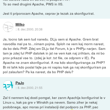
To so med drugimi Apache, PWS in IIS.
Jest ti priporocam Apache, ceprav je tezak za skonfigurirat.
Milko
::
8. dec 2000, 20:38
Ja, tocno tak sem tud naredu. DLju sem si Apache. Grem brat
navodila mal pa to...nimam pojma. Sploh ne vem kaj morm narest,
da bo delu PHP. Zdej sm DLju tist Forum, k je v PHPju narjen. Sam
tam je zdej ful PHP datotek in jst ne vem kak naj zrihtam, da mi bo
prov prkazal vse to. (zdej je kot .txt file, ce odprem v IE). Pa
Apacha ne znam skonfigurirat. A ma kdo skonfiguriranga za PHP?
Bi mi lahk kdo poslal fajle pa mi napisu kak ga naj skonfiguriram pa
pol zalaufam? Pa ka narest, da bo PHP delu?
PaJo
::
8. dec 2000, 21:55
Zal ti nemrem kaj dosti pomgat, ker zanm Apachija konfigurirat le v
Linux-u, kak pa gre v Winskih pa nevem. Samo ziher je nekaj
podobnega, apc moras pri instalaciji dat podporo za PHP, pac