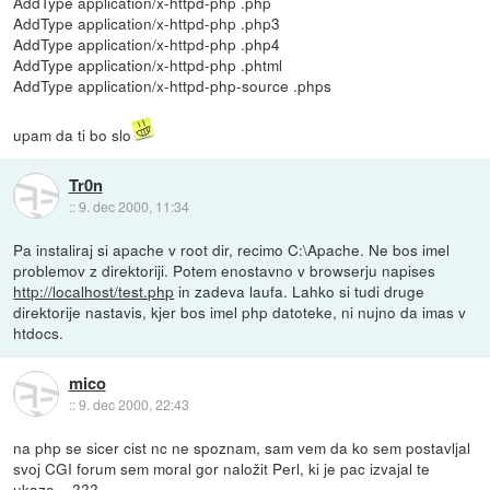
AddType application/x-httpd-php .php
AddType application/x-httpd-php .php3
AddType application/x-httpd-php .php4
AddType application/x-httpd-php .phtml
AddType application/x-httpd-php-source .phps
upam da ti bo slo
Tr0n
::
9. dec 2000, 11:34
Pa instaliraj si apache v root dir, recimo C:\Apache. Ne bos imel
problemov z direktoriji. Potem enostavno v browserju napises
http://localhost/test.php
in zadeva laufa. Lahko si tudi druge
direktorije nastavis, kjer bos imel php datoteke, ni nujno da imas v
htdocs.
mico
::
9. dec 2000, 22:43
na php se sicer cist nc ne spoznam, sam vem da ko sem postavljal
svoj CGI forum sem moral gor naložit Perl, ki je pac izvajal te
ukaze....???