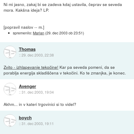
Ni mi jasno, zakaj bi se zadeva kdaj ustavila, čeprav se seveda
mora. Kakšna ideja? LP.
[popravil naslov -- m.]
spremenilo:
Marjan
(
29. dec 2003 ob 23:51
)
Thomas
::
29. dec 2003, 22:38
Zvito - izhlapevanje tekočine!
Kar pa seveda pomeni, da se
porablja energija skladiščena v tekočini. Ko te zmanjka, je konec.
Avenger
::
31. dec 2003, 19:04
Akhm... in v kateri trgovinici si to videl?
boych
::
31. dec 2003, 19:11