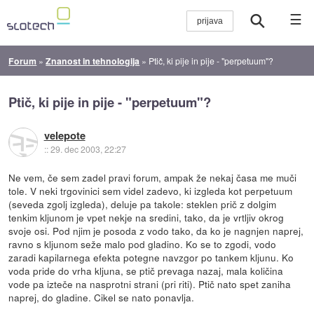
☰
Forum
»
Znanost in tehnologija
»
Ptič, ki pije in pije - "perpetuum"?
Ptič, ki pije in pije - "perpetuum"?
velepote
::
29. dec 2003, 22:27
Ne vem, če sem zadel pravi forum, ampak že nekaj časa me muči
tole. V neki trgovinici sem videl zadevo, ki izgleda kot perpetuum
(seveda zgolj izgleda), deluje pa takole: steklen prič z dolgim
tenkim kljunom je vpet nekje na sredini, tako, da je vrtljiv okrog
svoje osi. Pod njim je posoda z vodo tako, da ko je nagnjen naprej,
ravno s kljunom seže malo pod gladino. Ko se to zgodi, vodo
zaradi kapilarnega efekta potegne navzgor po tankem kljunu. Ko
voda pride do vrha kljuna, se ptič prevaga nazaj, mala količina
vode pa izteče na nasprotni strani (pri riti). Ptič nato spet zaniha
naprej, do gladine. Cikel se nato ponavlja.