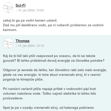
Sci-Fi
::
10. jan 2004, 10:50
zakaj bi ga pa vodni kamen ustavil.
Daš mu piti destilirano vodo, pa ni nobenih problemov za vodnim
kamnom.
Thomas
::
10. jan 2004, 12:19
Kaj če bi bili taki ptiči vsepovsod po oceanu, da bi se takole
guncali? Bi lahko pridobivali dovolj energije za človeške potrebe?
Odgovor je seveda da lahko, ker človeštvo rabi zelo malo energije,
glede na vso energijo, ki teče skozi vremenski stroj, ki v resnici
poganja te kimajoče ptiče.
Pri namizni varianti ptiča napaja pritisk v vodovodni pipi krat
volumen natočene vode. Toliko največ elektrike bi lahko bilo
proizvedene.
Spet je pa v ozadju vremenski stroj, od katerega pobiramo