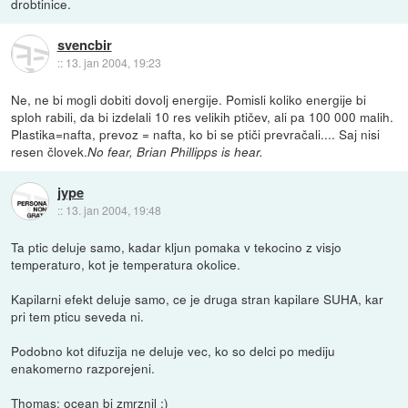
drobtinice.
svencbir
::
13. jan 2004, 19:23
Ne, ne bi mogli dobiti dovolj energije. Pomisli koliko energije bi
sploh rabili, da bi izdelali 10 res velikih ptičev, ali pa 100 000 malih.
Plastika=nafta, prevoz = nafta, ko bi se ptiči prevračali.... Saj nisi
resen človek.
No fear, Brian Phillipps is hear.
jype
::
13. jan 2004, 19:48
Ta ptic deluje samo, kadar kljun pomaka v tekocino z visjo
temperaturo, kot je temperatura okolice.
Kapilarni efekt deluje samo, ce je druga stran kapilare SUHA, kar
pri tem pticu seveda ni.
Podobno kot difuzija ne deluje vec, ko so delci po mediju
enakomerno razporejeni.
Thomas: ocean bi zmrznil :)