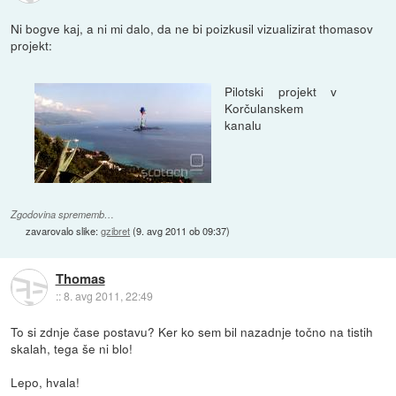
Ni bogve kaj, a ni mi dalo, da ne bi poizkusil vizualizirat thomasov
projekt:
Pilotski projekt v
Korčulanskem
kanalu
Zgodovina sprememb…
zavarovalo slike:
gzibret
(
9. avg 2011 ob 09:37
)
Thomas
::
8. avg 2011, 22:49
To si zdnje čase postavu? Ker ko sem bil nazadnje točno na tistih
skalah, tega še ni blo!
Lepo, hvala!