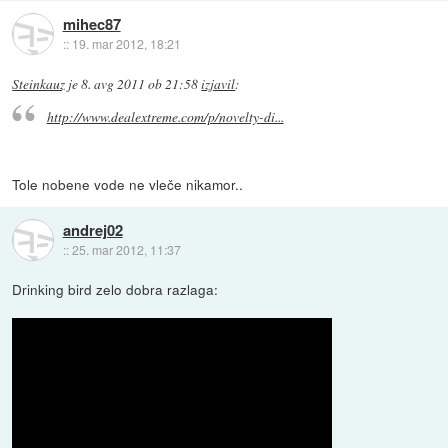
mihec87
::
19. mar 2012, 18:21
Steinkauz
je
8. avg 2011 ob 21:58
izjavil
:
http://www.dealextreme.com/p/novelty-di...
Tole nobene vode ne vleče nikamor..
andrej02
::
25. mar 2012, 11:37
Drinking bird zelo dobra razlaga: