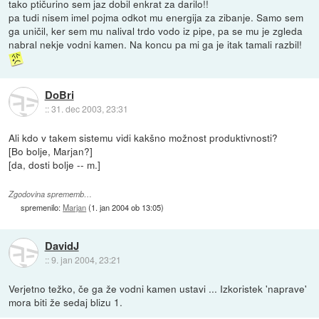
tako ptičurino sem jaz dobil enkrat za darilo!!
pa tudi nisem imel pojma odkot mu energija za zibanje. Samo sem
ga uničil, ker sem mu nalival trdo vodo iz pipe, pa se mu je zgleda
nabral nekje vodni kamen. Na koncu pa mi ga je itak tamali razbil!
DoBri
::
31. dec 2003, 23:31
Ali kdo v takem sistemu vidi kakšno možnost produktivnosti?
[Bo bolje, Marjan?]
[da, dosti bolje -- m.]
Zgodovina sprememb…
spremenilo:
Marjan
(
1. jan 2004 ob 13:05
)
DavidJ
::
9. jan 2004, 23:21
Verjetno težko, če ga že vodni kamen ustavi ... Izkoristek 'naprave'
mora biti že sedaj blizu 1.