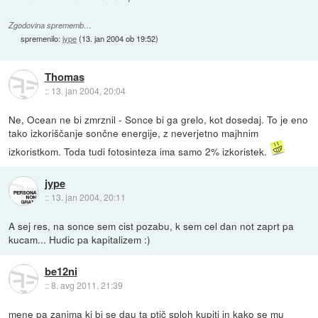
Zgodovina sprememb…
spremenilo:
jype
(
13. jan 2004 ob 19:52
)
Thomas
::
13. jan 2004, 20:04
Ne, Ocean ne bi zmrznil - Sonce bi ga grelo, kot dosedaj. To je eno
tako izkoriščanje sončne energije, z neverjetno majhnim
izkoristkom. Toda tudi fotosinteza ima samo 2% izkoristek.
jype
::
13. jan 2004, 20:11
A sej res, na sonce sem cist pozabu, k sem cel dan not zaprt pa
kucam... Hudic pa kapitalizem :)
be12ni
::
8. avg 2011, 21:39
mene pa zanima ki bi se dau ta ptič sploh kupiti in kako se mu