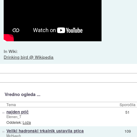
In Wiki:
Drinking bird @ Wikipedia
Vredno ogleda ...
Tema
Sporočila
»
najden ptič
51
Elemen_T
Oddelek:
Loža
»
Veliki hadronski trkalnik ustavila ptica
109
McHusch