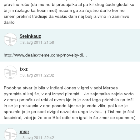
pravilno reče (da me ne bi prodajalke al pa kir drug čudn gledal ko
bi jim razlago ka hočm met) nucam ga za rojstno darilo ker ne
smem prekinit tradicije da vsakič dam naj bolj izivrno in zanimivo
darilo
Steinkauz
::
8. avg 2011, 21:58
http://www.dealextreme.com/p/novelty-di...
tx-z
::
8. avg 2011, 22:32
Podobna stvar je bila v Indiani Jones v igrci v sobi Meroes
pyramids al kaj že, v eni izmed piramid....Je zajemalka zajela vodo
v enmu potočku al reki al nvem kje in je zard tega pridobila na teži
in se je prekuncla v eno posodo kjer se je voda zlila, pol k se je
spraznlo jo je pa spet dvignl nazaj do unga izvira.. :) Tist me je čist
fasciniral, zdej je že ene 9 let odkr sm igral in še zmer se spomnm:)
msjr
::
8. avg 2011, 22:42