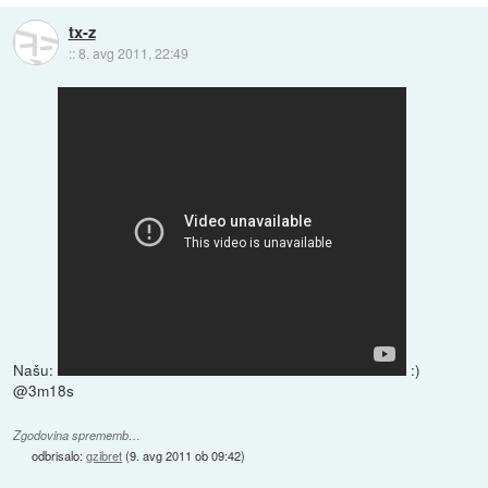
tx-z
::
8. avg 2011, 22:49
Našu:
:)
@3m18s
Zgodovina sprememb…
odbrisalo:
gzibret
(
9. avg 2011 ob 09:42
)