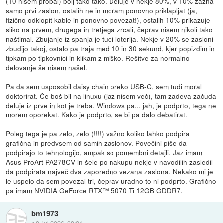
(10 nisem probal) bolj tako tako. Deluje v nekje 80%, v 10% zazna
samo prvi zaslon, ostalih ne in moram ponovno priklapljat (ja,
fizično odklopit kable in ponovno povezat!), ostalih 10% prikazuje
sliko na prvem, drugega in tretjega zrcali, čeprav nisem nikoli tako
naštimal. Zbujanje iz spanja je tudi loterija. Nekje v 20% se zasloni
zbudijo takoj, ostalo pa traja med 10 in 30 sekund, kjer popizdim in
tipkam po tipkovnici in klikam z miško. Rešitve za normalno
delovanje še nisem našel.
Pa da sem usposobil daisy chain preko USB-C, sem tudi moral
doktorirat. Če boš bil na linuxu (jaz nisem več), tam zadeva začuda
deluje iz prve in kot je treba. Windows pa... jah, je podprto, tega ne
morem oporekat. Kako je podprto, se bi pa dalo debatirat.
Poleg tega je pa zelo, zelo (!!!!) važno koliko lahko podpira
grafična in predvsem od samih zaslonov. Povečini piše da
podpirajo to tehnologijo, ampak so pomembni detajli. Jaz imam
Asus ProArt PA278CV in šele po nakupu nekje v navodilih zasledil
da podpirata največ dva zaporedno vezana zaslona. Nekako mi je
le uspelo da sem povezal tri, čeprav uradno to ni podprto. Grafično
pa imam NVIDIA GeForce RTX™ 5070 Ti 12GB GDDR7.
bm1973
::
8. jul 2026, 08:21