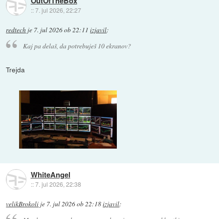
OutOfTheBox
::
7. jul 2026, 22:27
redtech
je
7. jul 2026 ob 22:11
izjavil
:
Kaj pa delaš, da potrebuješ 10 ekranov?
Trejda
WhiteAngel
::
7. jul 2026, 22:38
velikBrokoli
je
7. jul 2026 ob 22:18
izjavil
: