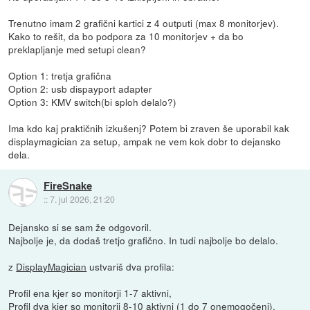
Trenutno imam 2 grafični kartici z 4 outputi (max 8 monitorjev).
Kako to rešit, da bo podpora za 10 monitorjev + da bo
preklapljanje med setupi clean?
Option 1: tretja grafična
Option 2: usb dispayport adapter
Option 3: KMV switch(bi sploh delalo?)
Ima kdo kaj praktičnih izkušenj? Potem bi zraven še uporabil kak
displaymagician za setup, ampak ne vem kok dobr to dejansko
dela.
FireSnake
::
7. jul 2026, 21:20
Dejansko si se sam že odgovoril.
Najbolje je, da dodaš tretjo grafično. In tudi najbolje bo delalo.
z
DisplayMagician
ustvariš dva profila:
Profil ena kjer so monitorji 1-7 aktivni,
Profil dva kjer so monitorji 8-10 aktivni (1 do 7 onemogočeni).