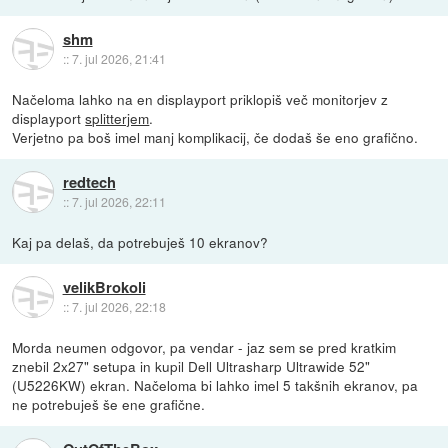
shm
::
7. jul 2026, 21:41
Načeloma lahko na en displayport priklopiš več monitorjev z
displayport
splitterjem
.
Verjetno pa boš imel manj komplikacij, če dodaš še eno grafično.
redtech
::
7. jul 2026, 22:11
Kaj pa delaš, da potrebuješ 10 ekranov?
velikBrokoli
::
7. jul 2026, 22:18
Morda neumen odgovor, pa vendar - jaz sem se pred kratkim
znebil 2x27" setupa in kupil Dell Ultrasharp Ultrawide 52"
(U5226KW) ekran. Načeloma bi lahko imel 5 takšnih ekranov, pa
ne potrebuješ še ene grafične.