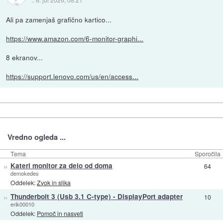
Ali pa zamenjaš grafično kartico...
https://www.amazon.com/6-monitor-graphi...
8 ekranov...
https://support.lenovo.com/us/en/access...
Vredno ogleda ...
Tema
Sporočila
»
Kateri monitor za delo od doma
64
demokedes
Oddelek:
Zvok in slika
»
Thunderbolt 3 (Usb 3.1 C-type) - DisplayPort adapter
10
erik00010
Oddelek:
Pomoč in nasveti