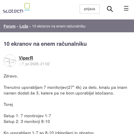
☰
Forum
»
Loža
»
10 ekranov na enem računalniku
10 ekranov na enem računalniku
ViperR
::
7. jul 2026, 21:02
Zdravo,
Trenutno uporabljam 7 monitorjev(27" 4k) za delo, kmalu pa imam
namen dodati še 3, katere pa ne bom uporabljal istočasno.
Torej
Setup 1: 7 montirojev 1-7
Setup 2: 3 monitorji 8-10
Ko uporabljam 1-7 so 8-10 izklopljeni in obratno.