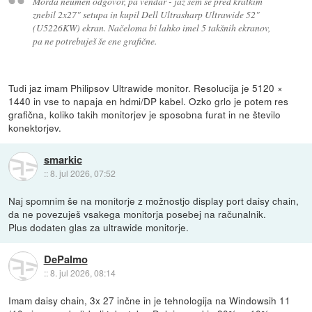
Morda neumen odgovor, pa vendar - jaz sem se pred kratkim
znebil 2x27" setupa in kupil Dell Ultrasharp Ultrawide 52"
(U5226KW) ekran. Načeloma bi lahko imel 5 takšnih ekranov,
pa ne potrebuješ še ene grafične.
Tudi jaz imam Philipsov Ultrawide monitor. Resolucija je 5120 ×
1440 in vse to napaja en hdmi/DP kabel. Ozko grlo je potem res
grafična, koliko takih monitorjev je sposobna furat in ne število
konektorjev.
smarkic
::
8. jul 2026, 07:52
Naj spomnim še na monitorje z možnostjo display port daisy chain,
da ne povezuješ vsakega monitorja posebej na računalnik.
Plus dodaten glas za ultrawide monitorje.
DePalmo
::
8. jul 2026, 08:14
Imam daisy chain, 3x 27 inčne in je tehnologija na Windowsih 11