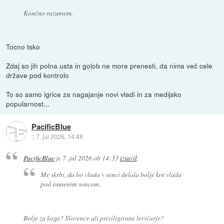
Končno razumem.
Tocno tsko
Zdaj so jih polna usta in golob ne more prenesti, da nima več cele
države pod kontrolo
To so samo igrice za nagajanje novi vladi in za medijsko
popularnost...
PacificBlue
::
7. jul 2026, 14:48
PacificBlue
je
7. jul 2026 ob 14:33
izjavil
:
Me skrbi, da bo vlada v senci delala bolje kot vlada
pod rumenim soncem.
Bolje za koga? Slovence ali priviligirane levičarje?