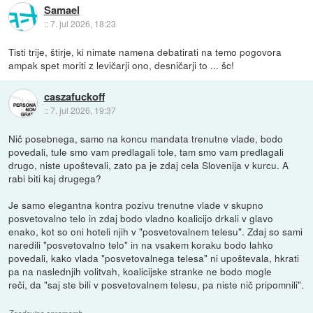
Samael
::
7. jul 2026, 18:23
Tisti trije, štirje, ki nimate namena debatirati na temo pogovora
ampak spet moriti z levičarji ono, desničarji to ... šc!
caszafuckoff
::
7. jul 2026, 19:37
Nič posebnega, samo na koncu mandata trenutne vlade, bodo
povedali, tule smo vam predlagali tole, tam smo vam predlagali
drugo, niste upoštevali, zato pa je zdaj cela Slovenija v kurcu. A
rabi biti kaj drugega?
Je samo elegantna kontra pozivu trenutne vlade v skupno
posvetovalno telo in zdaj bodo vladno koalicijo drkali v glavo
enako, kot so oni hoteli njih v "posvetovalnem telesu". Zdaj so sami
naredili "posvetovalno telo" in na vsakem koraku bodo lahko
povedali, kako vlada "posvetovalnega telesa" ni upoštevala, hkrati
pa na naslednjih volitvah, koalicijske stranke ne bodo mogle
reči, da "saj ste bili v posvetovalnem telesu, pa niste nič pripomnili".