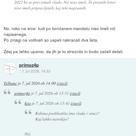
2022 ko so prevzemali vlado. Nič niso imeli. Še praznih listov
niso imeli pripravljenih, kaj šele napisanih.
No, roko na srce: tudi po končanem mandatu niso imeli nič
napisanega.
Po zmagi na volitvah so uspeli nakracati dva lista.
Zdaj pa lahko upamo, da jih je to streznilo in bodo začeli delati.
primoz4p
::
7. jul 2026, 14:33
Telbanc
je
7. jul 2026 ob 14:00
izjavil
:
primoz4p
je
7. jul 2026 ob 13:51
izjavil
:
kixs
je
7. jul 2026 ob 13:41
izjavil
:
Kaksna pooblastila ima vlada v senci?
Kaj lahko naredijo?
Nič.