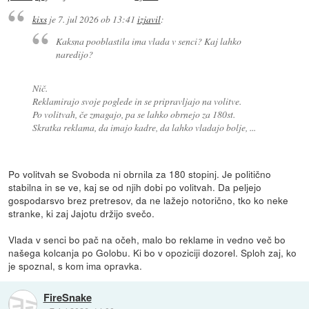
kixs
je
7. jul 2026 ob 13:41
izjavil
:
Kaksna pooblastila ima vlada v senci? Kaj lahko
naredijo?
Nič.
Reklamirajo svoje poglede in se pripravljajo na volitve.
Po volitvah, če zmagajo, pa se lahko obrnejo za 180st.
Skratka reklama, da imajo kadre, da lahko vladajo bolje, ...
Po volitvah se Svoboda ni obrnila za 180 stopinj. Je politično
stabilna in se ve, kaj se od njih dobi po volitvah. Da peljejo
gospodarsvo brez pretresov, da ne lažejo notorično, tko ko neke
stranke, ki zaj Jajotu držijo svečo.
Vlada v senci bo pač na očeh, malo bo reklame in vedno več bo
našega kolcanja po Golobu. Ki bo v opoziciji dozorel. Sploh zaj, ko
je spoznal, s kom ima opravka.
FireSnake