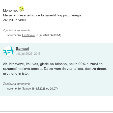
Mene ne.
Mene bi presenetilo, če bi naredili kaj pozitivnega.
Živi bili in videli.
Zgodovina sprememb…
spremenilo:
FireSnake
(
8. jul 2026 ob 09:51
)
Samael
::
8. jul 2026, 20:51
Ah, brezveze, itak vas, glede na brisano, nekih 90% ni zmožno
razumeti naslova teme ... Da se vam da vsa ta leta, dan za dnem,
mleti eno in isto.
Zgodovina sprememb…
spremenilo:
Samael
(
8. jul 2026 ob 20:57
)