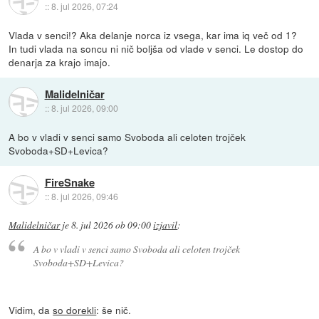
::
8. jul 2026, 07:24
Vlada v senci!? Aka delanje norca iz vsega, kar ima iq več od 1?
In tudi vlada na soncu ni nič boljša od vlade v senci. Le dostop do
denarja za krajo imajo.
Malidelničar
::
8. jul 2026, 09:00
A bo v vladi v senci samo Svoboda ali celoten trojček
Svoboda+SD+Levica?
FireSnake
::
8. jul 2026, 09:46
Malidelničar
je
8. jul 2026 ob 09:00
izjavil
:
A bo v vladi v senci samo Svoboda ali celoten trojček
Svoboda+SD+Levica?
Vidim, da
so dorekli
: še nič.