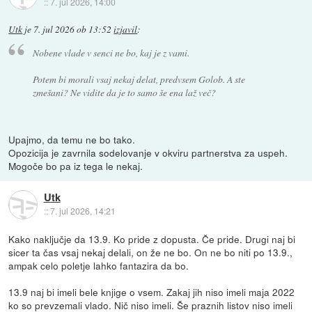
::
7. jul 2026, 14:00
Utk
je
7. jul 2026 ob 13:52
izjavil
:
Nobene vlade v senci ne bo, kaj je z vami.
Potem bi morali vsaj nekaj delat, predvsem Golob. A ste
zmešani? Ne vidite da je to samo še ena laž več?
Upajmo, da temu ne bo tako.
Opozicija je zavrnila sodelovanje v okviru partnerstva za uspeh.
Mogoče bo pa iz tega le nekaj.
Utk
::
7. jul 2026, 14:21
Kako naključje da 13.9. Ko pride z dopusta. Če pride. Drugi naj bi
sicer ta čas vsaj nekaj delali, on že ne bo. On ne bo niti po 13.9.,
ampak celo poletje lahko fantazira da bo.
13.9 naj bi imeli bele knjige o vsem. Zakaj jih niso imeli maja 2022
ko so prevzemali vlado. Nič niso imeli. Še praznih listov niso imeli