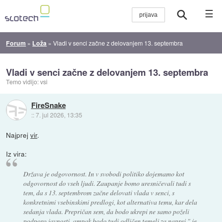
☰
Forum
»
Loža
»
Vladi v senci začne z delovanjem 13. septembra
Vladi v senci začne z delovanjem 13. septembra
Temo vidijo: vsi
FireSnake
::
7. jul 2026, 13:35
Najprej
vir
.
Iz vira:
Država je odgovornost. In v svobodi politiko dojemamo kot
odgovornost do vseh ljudi. Zaupanje bomo uresničevali tudi s
tem, da s 13. septembrom začne delovati vlada v senci, s
konkretnimi vsebinskimi predlogi, kot alternativa temu, kar dela
sedanja vlada. Prepričan sem, da bodo ukrepi ne samo poželi
podporo javnosti, ampak bodo tudi odličen temelj za naprej," je