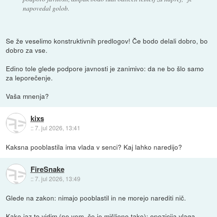
napovedal golob.
Se že veselimo konstruktivnih predlogov! Če bodo delali dobro, bo
dobro za vse.
Edino tole glede podpore javnosti je zanimivo: da ne bo šlo samo
za leporečenje.
Vaša mnenja?
kixs
::
7. jul 2026, 13:41
Kaksna pooblastila ima vlada v senci? Kaj lahko naredijo?
FireSnake
::
7. jul 2026, 13:49
Glede na zakon: nimajo pooblastil in ne morejo narediti nič.
Kako jaz to vidim (ne vem, če je mišljeno tako): opozicija vlaga