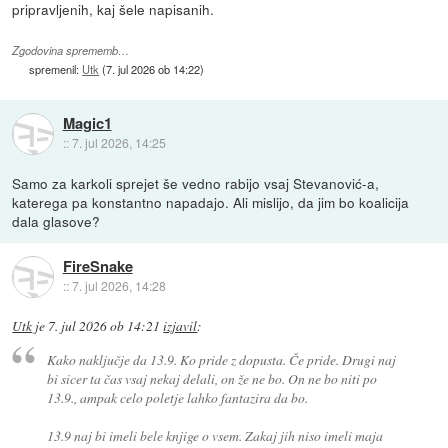
pripravljenih, kaj šele napisanih.
Zgodovina sprememb…
spremenil:
Utk
(
7. jul 2026 ob 14:22
)
Magic1
::
7. jul 2026, 14:25
Samo za karkoli sprejet še vedno rabijo vsaj Stevanović-a,
katerega pa konstantno napadajo. Ali mislijo, da jim bo koalicija
dala glasove?
FireSnake
::
7. jul 2026, 14:28
Utk
je
7. jul 2026 ob 14:21
izjavil
:
Kako naključje da 13.9. Ko pride z dopusta. Če pride. Drugi naj
bi sicer ta čas vsaj nekaj delali, on že ne bo. On ne bo niti po
13.9., ampak celo poletje lahko fantazira da bo.
13.9 naj bi imeli bele knjige o vsem. Zakaj jih niso imeli maja