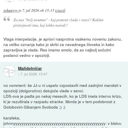
johnnyyy
je
7. jul 2026 ob 15:15
izjavil
:
Za nas "bolj neumne" - kaj pomeni vlada v senci? Kakšne
pristojnosti ima, kaj lahko naredi?
Vlaga interpelacije, je apriori nasprotna vsakemu novemu zakonu,
na veliko oznanja kako jo skrbi za navadnega človeka in kako
zapravljiva je vlada. Res imamo smolo, da so najbolj sočutni
poslanci vedno v opoziciji.
Malidelničar
::
7. jul 2026, 15:47
no comment: še JJ-u ni uspelo vzpostaviti med zadnjimi mandati v
opoziciji (dolgoročno) delujoče vlade v senci.
LDS-ova je padla po nekaj mesecih, ko je LDS imela interno krizo,
ki je rezultirala v razpadu stranke. Morda je v tem podobnost z
Golobovim Gibanjem Svoboda ;) ;)
karafeka,
johnnyyyyyyyyyyyyyyyyyyyyyyyyyyyyyyyyyyyyyyyyyyyyyy: v bistvu