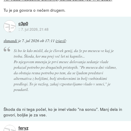
Tu je pa govora o nečem drugem.
c3p0
::
7. jul 2026, 21:48
shmandi
je
7. jul 2026 ob 17:11
izjavil
:
Si bo še kdo mislil, da je človek genij, da že po mesecu ve kaj je
treba. Škoda, ker mu prej več let ni kapnilo...
Po njegovem mnenju je prvi mesec delovanja sedanje vlade
pokazal potrebo po drugačnih pristopih. "Po mesecu dni vidimo,
da obstaja resna potreba po tem, da se ljudem predstavi
alternativa z boljšimi, bolj strokovnimi in bolj vsebinskimi
predlogi. To je razlog, zakaj vzpostavljamo vlado v senci," je
poudaril.
Škoda da ni tega počel, ko je imel vlado "na soncu". Manj dela in
govori, boljše je za vse.
feryz