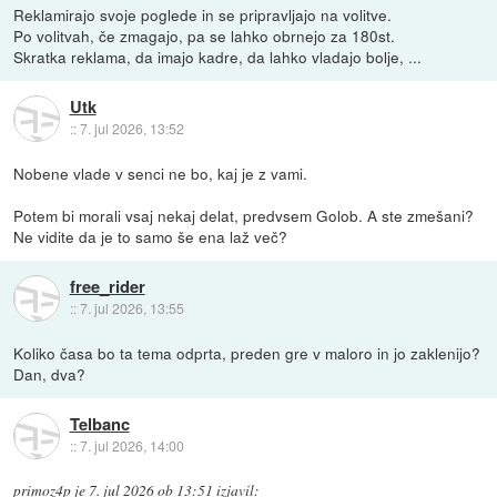
Reklamirajo svoje poglede in se pripravljajo na volitve.
Po volitvah, če zmagajo, pa se lahko obrnejo za 180st.
Skratka reklama, da imajo kadre, da lahko vladajo bolje, ...
Utk
::
7. jul 2026, 13:52
Nobene vlade v senci ne bo, kaj je z vami.
Potem bi morali vsaj nekaj delat, predvsem Golob. A ste zmešani?
Ne vidite da je to samo še ena laž več?
free_rider
::
7. jul 2026, 13:55
Koliko časa bo ta tema odprta, preden gre v maloro in jo zaklenijo?
Dan, dva?
Telbanc
::
7. jul 2026, 14:00
primoz4p
je
7. jul 2026 ob 13:51
izjavil
: