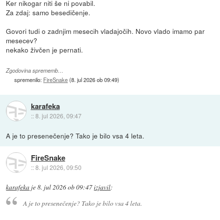
Ker nikogar niti še ni povabil.
Za zdaj: samo besedičenje.
Govori tudi o zadnjim mesecih vladajočih. Novo vlado imamo par
mesecev?
nekako živčen je pernati.
Zgodovina sprememb…
spremenilo:
FireSnake
(
8. jul 2026 ob 09:49
)
karafeka
::
8. jul 2026, 09:47
A je to presenečenje? Tako je bilo vsa 4 leta.
FireSnake
::
8. jul 2026, 09:50
karafeka
je
8. jul 2026 ob 09:47
izjavil
:
A je to presenečenje? Tako je bilo vsa 4 leta.