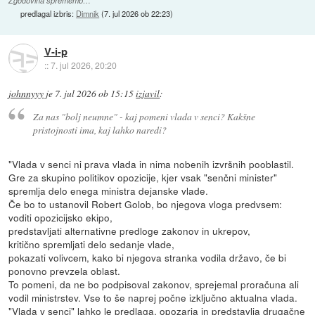
Zgodovina sprememb…
predlagal izbris:
Dimnik
(
7. jul 2026 ob 22:23
)
V-i-p
::
7. jul 2026, 20:20
johnnyyy
je
7. jul 2026 ob 15:15
izjavil
:
Za nas "bolj neumne" - kaj pomeni vlada v senci? Kakšne
pristojnosti ima, kaj lahko naredi?
"Vlada v senci ni prava vlada in nima nobenih izvršnih pooblastil.
Gre za skupino politikov opozicije, kjer vsak "senčni minister"
spremlja delo enega ministra dejanske vlade.
Če bo to ustanovil Robert Golob, bo njegova vloga predvsem:
voditi opozicijsko ekipo,
predstavljati alternativne predloge zakonov in ukrepov,
kritično spremljati delo sedanje vlade,
pokazati volivcem, kako bi njegova stranka vodila državo, če bi
ponovno prevzela oblast.
To pomeni, da ne bo podpisoval zakonov, sprejemal proračuna ali
vodil ministrstev. Vse to še naprej počne izključno aktualna vlada.
"Vlada v senci" lahko le predlaga, opozarja in predstavlja drugačne