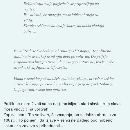
Reklamirajo svoje poglede in se pripravljajo na
volitve.
Po volitvah, če zmagajo, pa se lahko obrnejo za
180st.
Skratka reklama, da imajo kadre, da lahko vladajo
bolje, ...
Po volitvah se Svoboda ni obrnila za 180 stopinj. Je politično
stabilna in se ve, kaj se od njih dobi po volitvah. Da peljejo
gospodarsvo brez pretresov, da ne lažejo notorično, tko ko neke
stranke, ki zaj Jajotu držijo svečo.
Vlada v senci bo pač na očeh, malo bo reklame in vedno več bo
našega kolcanja po Golobu. Ki bo v opoziciji dozorel. Sploh zaj,
ko je spoznal, s kom ima opravka.
Politik ne more živeti samo na (namišljeni) stari slavi. Le-to slavo
mora vnovčiti na volitvah.
Zapisal sem: "Po volitvah, če zmagajo, pa se lahko obrnejo za
180st.". To pomeni, da izjave v senci ne padejo pod nobeno
zakonsko zavezo v prihodnosti ...