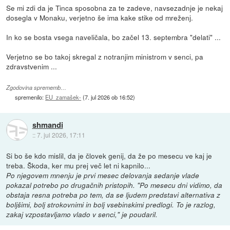
Se mi zdi da je Tinca sposobna za te zadeve, navsezadnje je nekaj
dosegla v Monaku, verjetno še ima kake stike od mreženj.
In ko se bosta vsega naveličala, bo začel 13. septembra "delati" ...
Verjetno se bo takoj skregal z notranjim ministrom v senci, pa
zdravstvenim ...
Zgodovina sprememb…
spremenilo:
EU_zamašek-
(
7. jul 2026 ob 16:52
)
shmandi
::
7. jul 2026, 17:11
Si bo še kdo mislil, da je človek genij, da že po mesecu ve kaj je
treba. Škoda, ker mu prej več let ni kapnilo...
Po njegovem mnenju je prvi mesec delovanja sedanje vlade
pokazal potrebo po drugačnih pristopih. "Po mesecu dni vidimo, da
obstaja resna potreba po tem, da se ljudem predstavi alternativa z
boljšimi, bolj strokovnimi in bolj vsebinskimi predlogi. To je razlog,
zakaj vzpostavljamo vlado v senci," je poudaril.