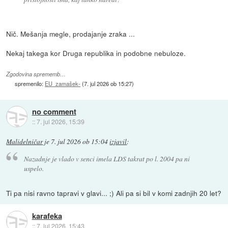
Nič. Mešanja megle, prodajanje zraka ...
Nekaj takega kor Druga republika in podobne nebuloze.
Zgodovina sprememb…
spremenilo:
EU_zamašek-
(
7. jul 2026 ob 15:27
)
no comment
::
7. jul 2026, 15:39
Malidelničar
je
7. jul 2026 ob 15:04
izjavil
:
Nazadnje je vlado v senci imela LDS takrat po l. 2004 pa ni
uspelo.
Ti pa nisi ravno tapravi v glavi... ;) Ali pa si bil v komi zadnjih 20 let?
karafeka
::
7. jul 2026, 15:43