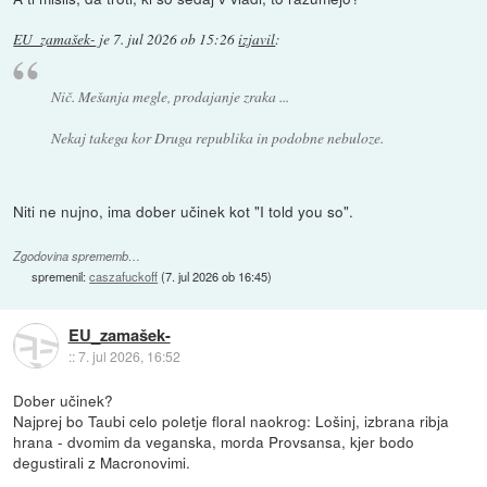
EU_zamašek-
je
7. jul 2026 ob 15:26
izjavil
:
Nič. Mešanja megle, prodajanje zraka ...
Nekaj takega kor Druga republika in podobne nebuloze.
Niti ne nujno, ima dober učinek kot "I told you so".
Zgodovina sprememb…
spremenil:
caszafuckoff
(
7. jul 2026 ob 16:45
)
EU_zamašek-
::
7. jul 2026, 16:52
Dober učinek?
Najprej bo Taubi celo poletje floral naokrog: Lošinj, izbrana ribja
hrana - dvomim da veganska, morda Provsansa, kjer bodo
degustirali z Macronovimi.