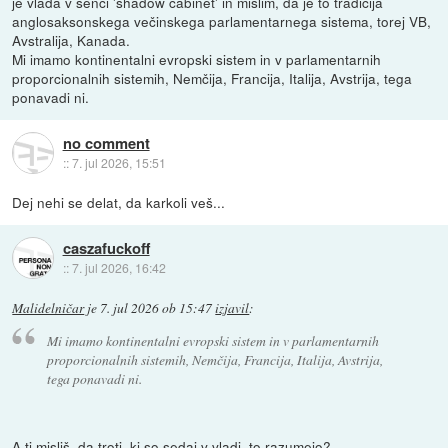
je vlada v senci 'shadow cabinet' in mislim, da je to tradicija
anglosaksonskega večinskega parlamentarnega sistema, torej VB,
Avstralija, Kanada.
Mi imamo kontinentalni evropski sistem in v parlamentarnih
proporcionalnih sistemih, Nemčija, Francija, Italija, Avstrija, tega
ponavadi ni.
no comment
::
7. jul 2026, 15:51
Dej nehi se delat, da karkoli veš...
caszafuckoff
::
7. jul 2026, 16:42
Malidelničar
je
7. jul 2026 ob 15:47
izjavil
:
Mi imamo kontinentalni evropski sistem in v parlamentarnih
proporcionalnih sistemih, Nemčija, Francija, Italija, Avstrija,
tega ponavadi ni.
A ti misliš, da troti, ki so sedaj v vladi, to razumejo?