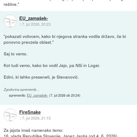
rešitve."
EU_zamašek-
::
7. jul 2026, 20:23
"pokazati volivcem, kako bi njegova stranka vodila državo, če bi
ponovno prevzela oblast."
Saj to vemo.
Kot tudi vemo, kako bo vodil Jajo, pa NSi in Logar.
Edini, ki lahko preseneti, je Stevanović.
Zgodovina sprememb…
spremenilo:
EU_zamašek-
(
7. jul 2026 ob 20:24
)
FireSnake
::
7. jul 2026, 21:15
Za jajota imaš namensko temo:
16. vlada Republike Slovenije, Janez Janša (od 4. 6. 2026)