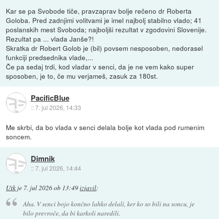
Kar se pa Svobode tiče, pravzaprav bolje rečeno dr Roberta
Goloba. Pred zadnjimi volitvami je imel najbolj stabilno vlado; 41
poslanskih mest Svoboda; najboljši rezultat v zgodovini Slovenije.
Rezultat pa ... vlada Janše?!
Skratka dr Robert Golob je (bil) povsem nesposoben, nedorasel
funkciji predsednika vlade,...
Če pa sedaj trdi, kod vladar v senci, da je ne vem kako super
sposoben, je to, če mu verjameš, zasuk za 180st.
PacificBlue
::
7. jul 2026, 14:33
Me skrbi, da bo vlada v senci delala bolje kot vlada pod rumenim
soncem.
Dimnik
::
7. jul 2026, 14:44
Utk
je
7. jul 2026 ob 13:49
izjavil
:
Aha. V senci bojo končno lahko delali, ker ko so bili na soncu, je
bilo prevroče, da bi karkoli naredili.