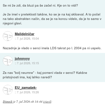
Se mi že zdi, da bluzi pa še začel ni. Kje on to vidi?
Je že imel v preteklosti takšne, ko se je na kaj skliceval. A to počel
na tako abstrakten način, da se je na koncu videlo, da je to samo v
njegovi glavi.
Malidelničar
::
7. jul 2026, 15:04
Nazadnje je vlado v senci imela LDS takrat po l. 2004 pa ni uspelo.
johnnyyy
::
7. jul 2026, 15:15
Za nas "bolj neumne" - kaj pomeni vlada v senci? Kakšne
pristojnosti ima, kaj lahko naredi?
EU_zamašek-
::
7. jul 2026, 15:26
Dimnik
je
7. jul 2026 ob 14:44
izjavil
: