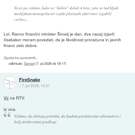
Sicer pa vidimo, kako so "dobro" delali 4 leta, zato so tud kljub
medijskem monopolu ter vojski plačanih aktivistov izgubili
večino,...
Lol. Ravno finančni minister Šircelj je dan, dva nazaj izjavil:
Vsekakor moram povedati, da je likvidnost proračuna in javnih
financ zelo dobra.
Zgodovina sprememb…
odbrisalo:
Samael
(
7. jul 2026 ob 18:17
)
FireSnake
::
7. jul 2026, 15:01
Vir
na RTV:
Iz vira:
Vidimo, da obstaja potreba, da ljudem predstavimo alternativo z
bolj strokovnimi predlogi