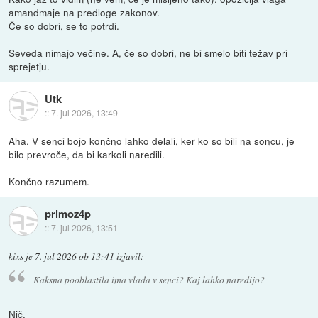
amandmaje na predloge zakonov.
Če so dobri, se to potrdi.
Seveda nimajo večine. A, če so dobri, ne bi smelo biti težav pri
sprejetju.
Utk
::
7. jul 2026, 13:49
Aha. V senci bojo končno lahko delali, ker ko so bili na soncu, je
bilo prevroče, da bi karkoli naredili.
Končno razumem.
primoz4p
::
7. jul 2026, 13:51
kixs
je
7. jul 2026 ob 13:41
izjavil
:
Kaksna pooblastila ima vlada v senci? Kaj lahko naredijo?
Nič.