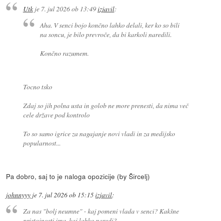
Utk
je
7. jul 2026 ob 13:49
izjavil
:
Aha. V senci bojo končno lahko delali, ker ko so bili
na soncu, je bilo prevroče, da bi karkoli naredili.
Končno razumem.
Tocno tsko
Zdaj so jih polna usta in golob ne more prenesti, da nima več
cele države pod kontrolo
To so samo igrice za nagajanje novi vladi in za medijsko
popularnost...
Pa dobro, saj to je naloga opozicije (by Šircelj)
johnnyyy
je
7. jul 2026 ob 15:15
izjavil
:
Za nas "bolj neumne" - kaj pomeni vlada v senci? Kakšne
pristojnosti ima, kaj lahko naredi?