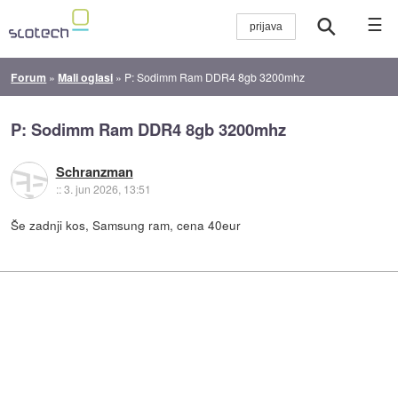
☰
Forum
»
Mali oglasi
»
P: Sodimm Ram DDR4 8gb 3200mhz
P: Sodimm Ram DDR4 8gb 3200mhz
Schranzman
::
3. jun 2026, 13:51
Še zadnji kos, Samsung ram, cena 40eur