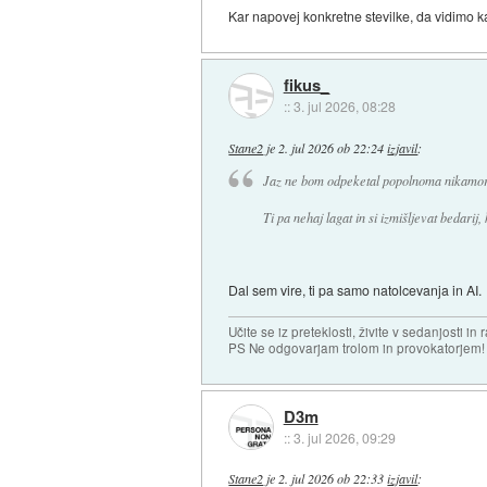
Kar napovej konkretne stevilke, da vidimo ka
fikus_
::
3. jul 2026, 08:28
Stane2
je
2. jul 2026 ob 22:24
izjavil
:
Jaz ne bom odpeketal popolnoma nikamor.
Ti pa nehaj lagat in si izmišljevat bedarij,
Dal sem vire, ti pa samo natolcevanja in AI.
Učite se iz preteklosti, živite v sedanjosti in 
PS Ne odgovarjam trolom in provokatorjem!
D3m
::
3. jul 2026, 09:29
Stane2
je
2. jul 2026 ob 22:33
izjavil
: