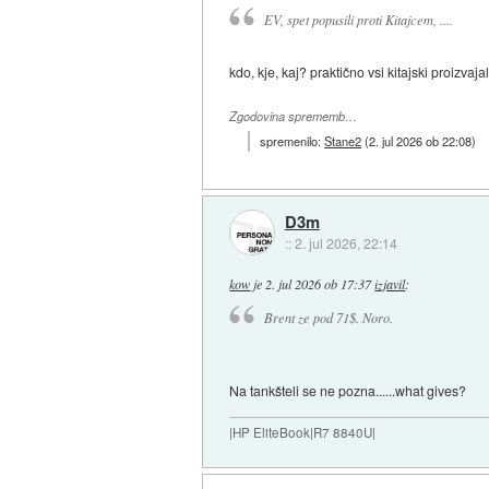
EV, spet popusili proti Kitajcem, ....
kdo, kje, kaj? praktično vsi kitajski proizvaj
Zgodovina sprememb…
spremenilo:
Stane2
(
2. jul 2026 ob 22:08
)
D3m
::
2. jul 2026, 22:14
kow
je
2. jul 2026 ob 17:37
izjavil
:
Brent ze pod 71$. Noro.
Na tankšteli se ne pozna......what gives?
|HP EliteBook|R7 8840U|