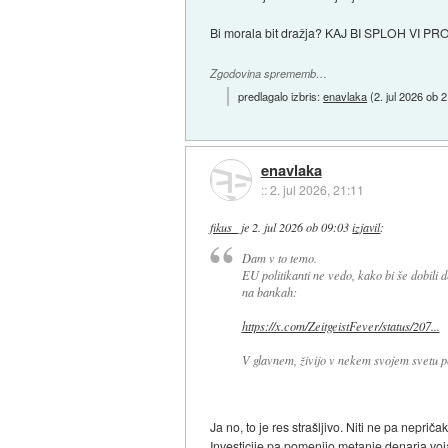
Bi morala bit dražja? KAJ BI SPLOH V
Zgodovina sprememb…
predlagalo izbris:
enavlaka
(
2. jul 2026 ob 
enavlaka
::
2. jul 2026, 21:11
fikus_
je
2. jul 2026 ob 09:03
izjavil
:
Dam v to temo.
EU politikanti ne vedo, kako bi še dobili d
na bankah:
https://x.com/ZeitgeistFever/status/207...
V glavnem, živijo v nekem svojem svetu pol
Ja no, to je res strašljivo. Niti ne pa neprič
Investicije pa pomenijo metanje denarja voj