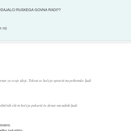
I PRODAJALCI RUSKEGA GOVNA RADI??
21:10
)
enar za svoje ideje. Tokrat se hočejo spraviti na prihranke ljudi
itičnih elit in hočejo pokuriti še denar navadnih ljudi.
akovano.
aško industrijo