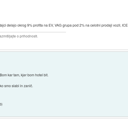
tajci delajo okrog 9% profita na EV, VAG grupa pod 2% na celotni prodaji vozil, ICE
razmišljajte o prihodnosti.
m kar tam, kjer bom hotel bit.
ako smo slabi in zanič.
33
)