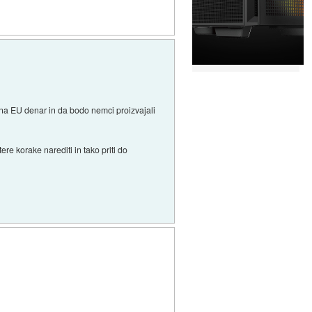
o na EU denar in da bodo nemci proizvajali
tere korake narediti in tako priti do