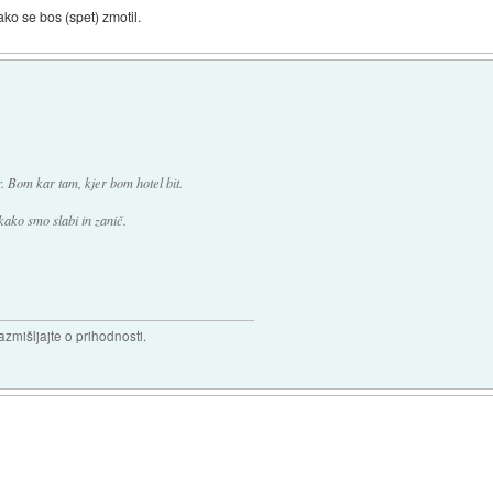
ko se bos (spet) zmotil.
 Bom kar tam, kjer bom hotel bit.
 kako smo slabi in zanič.
razmišljajte o prihodnosti.