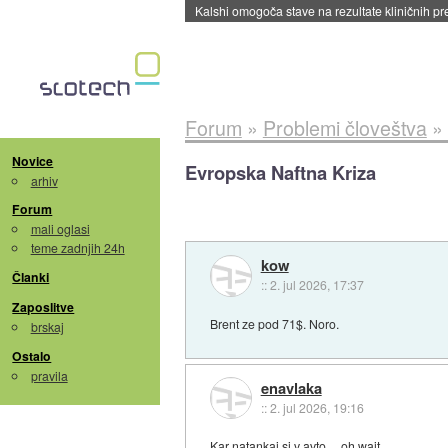
Kalshi omogoča stave na rezultate kliničnih pr
Forum
»
Problemi človeštva
»
Novice
Evropska Naftna Kriza
arhiv
Forum
mali oglasi
teme zadnjih 24h
kow
Članki
::
2. jul 2026, 17:37
Zaposlitve
Brent ze pod 71$. Noro.
brskaj
Ostalo
pravila
enavlaka
::
2. jul 2026, 19:16
Kar natankaj si v avto ... oh wait