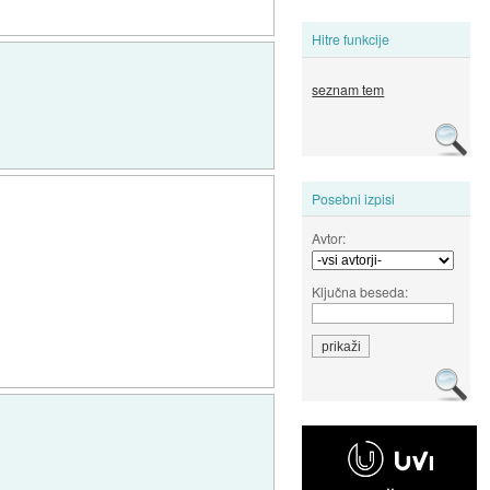
Hitre funkcije
seznam tem
Posebni izpisi
Avtor:
Ključna beseda: