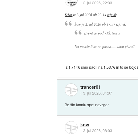
::
2. jul 2026, 22:33
D3m
je
2. jul 2026 ob 22:14
izjavil
:
kow
je
2. jul 2026 ob 17:37
izjavil
:
Brent ze pod 71$. Noro.
Na tankšteli se ne pozna......what gives?
iz 1.714€ smo padli na 1.537€ in to se bojd
trancer01
::
3. jul 2026, 04:07
Bo šlo kmalu spet navzgor.
kow
::
3. jul 2026, 08:03