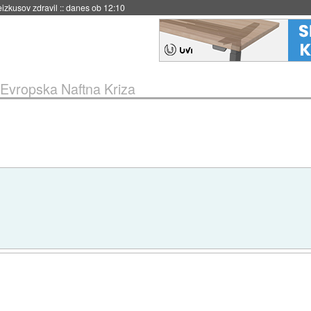
eizkusov zdravil
::
danes ob 12:10
Evropska Naftna Kriza