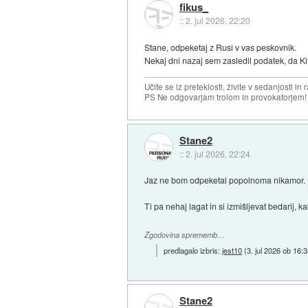
fikus_
::
2. jul 2026, 22:20
Stane, odpeketaj z Rusi v vas peskovnik.
Nekaj dni nazaj sem zasledil podatek, da Ki
Učite se iz preteklosti, živite v sedanjosti in 
PS Ne odgovarjam trolom in provokatorjem!
Stane2
::
2. jul 2026, 22:24
Jaz ne bom odpeketal popolnoma nikamor. Bo
Ti pa nehaj lagat in si izmišljevat bedarij, k
Zgodovina sprememb…
predlagalo izbris:
jest10
(
3. jul 2026 ob 16:
Stane2