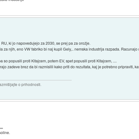
 RU, ki jo napovedujejo za 2030, se prej pa za orožje.
ila za njih, eno VW fabriko bi naj kupil Gely,.. nemska industrija razpada. Racunaj
a so popusili proti Kitajcem, potem EV, spet popusili proti Kitajcem, ....
rajo zadeve brez da bi razmislili kako priti do rezultata, kaj je potrebno pripraviti, ka
razmišljajte o prihodnosti.
..
oline.