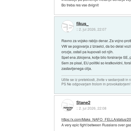
Bo treba res vse dvignit
fikus_
::
2. jul 2026, 22:07
Ravno za vojsko rabijo denar. Za vojno proti
VW se pogovarja z Izraelci, da bo delal voz
orozje, ostali pa kupovali od njih.
Spet ena zblojena, kotje bilo forsiranje SE, p
Sem ze pisal, EU politiki so kratkovidni, forsi
zastavljenega cilja.
Učite se iz preteklosti, živite v sedanjosti in 
PS Ne odgovarjam trolom in provokatorjem!
Stane2
::
2. jul 2026, 22:08
https://x.com/Maks_NAFO_FELLA/status/20.
A very epic fight between Russians over gas