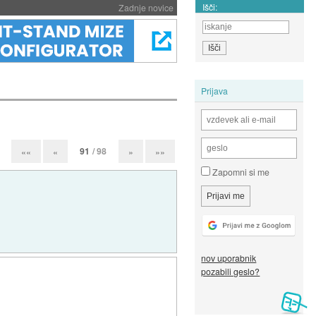
Išči:
Zadnje novice
Prijava
91
/ 98
««
«
»
»»
Zapomni si me
nov uporabnik
pozabili geslo?