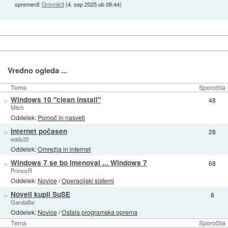
spremenil:
Grinmiir3
(
4. sep 2025 ob 08:44
)
Vredno ogleda ...
Tema
Sporočila
»
Windows 10 "clean install"
48
Mitch
Oddelek:
Pomoč in nasveti
»
Internet počasen
28
eddy22
Oddelek:
Omrežja in internet
»
Windows 7 se bo imenoval ... Windows 7
68
PrimozR
Oddelek:
Novice
/
Operacijski sistemi
»
Novell kupil SuSE
8
Gandalfar
Oddelek:
Novice
/
Ostala programska oprema
Tema
Sporočila