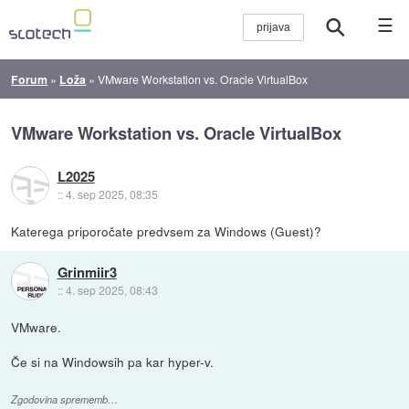
☰
Forum
»
Loža
»
VMware Workstation vs. Oracle VirtualBox
VMware Workstation vs. Oracle VirtualBox
L2025
::
4. sep 2025, 08:35
Katerega priporočate predvsem za Windows (Guest)?
Grinmiir3
::
4. sep 2025, 08:43
VMware.
Če si na Windowsih pa kar hyper-v.
Zgodovina sprememb…