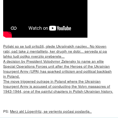
Poljaki so se tudi pritožili, glede Ukrajinskih nacijev.. No kloven
rabi, pač take z mentaliteto, ker drugih ne dobi... serveda si pa
lahko tudi poljko nverzijo preberete...
A decision by President Volodymyr Zelensky to name an elite
Special Operations Forces unit after the Heroes of the Ukrainian
Insurgent Army (UPA) has sparked criticism and political backlash
in Poland.
The move triggered outrage in Poland where the Ukrainian
Insurgent Army is accused of conducting the Volyn massacres of
1943-1944, one of the painful chapters in Polish-Ukrainian history.
PS:
Merz akl Lügenfritz, se verjento počasi poslavlja..