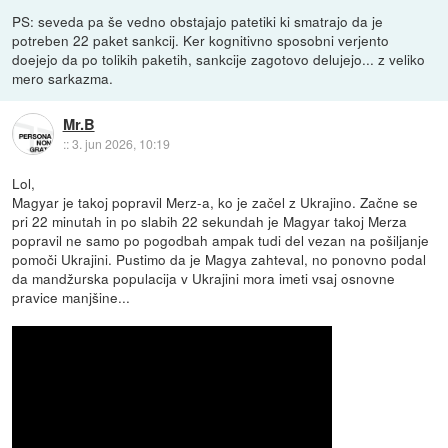
PS: seveda pa še vedno obstajajo patetiki ki smatrajo da je
potreben 22 paket sankcij. Ker kognitivno sposobni verjento
doejejo da po tolikih paketih, sankcije zagotovo delujejo... z veliko
mero sarkazma.
Mr.B
::
3. jun 2026, 10:19
Lol,
Magyar je takoj popravil Merz-a, ko je začel z Ukrajino. Začne se
pri 22 minutah in po slabih 22 sekundah je Magyar takoj Merza
popravil ne samo po pogodbah ampak tudi del vezan na pošiljanje
pomoči Ukrajini. Pustimo da je Magya zahteval, no ponovno podal
da mandžurska populacija v Ukrajini mora imeti vsaj osnovne
pravice manjšine...