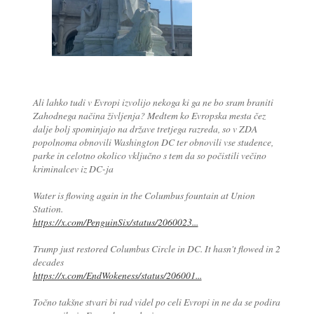
Ali lahko tudi v Evropi izvolijo nekoga ki ga ne bo sram braniti
Zahodnega načina življenja? Medtem ko Evropska mesta čez
dalje bolj spominjajo na države tretjega razreda, so v ZDA
popolnoma obnovili Washington DC ter obnovili vse studence,
parke in celotno okolico vključno s tem da so počistili večino
kriminalcev iz DC-ja
Water is flowing again in the Columbus fountain at Union
Station.
https://x.com/PenguinSix/status/2060023...
Trump just restored Columbus Circle in DC. It hasn't flowed in 2
decades
https://x.com/EndWokeness/status/206001...
Točno takšne stvari bi rad videl po celi Evropi in ne da se podira