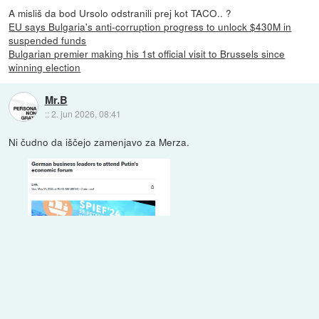
A misliš da bod Ursolo odstranili prej kot TACO.. ?
EU says Bulgaria's anti-corruption progress to unlock $430M in
suspended funds
Bulgarian premier making his 1st official visit to Brussels since
winning election
Mr.B
::
2. jun 2026, 08:41
Ni čudno da iščejo zamenjavo za Merza.