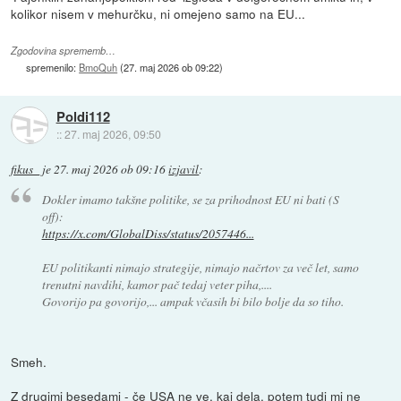
kolikor nisem v mehurčku, ni omejeno samo na EU...
Zgodovina sprememb…
spremenilo:
BmoQuh
(
27. maj 2026 ob 09:22
)
Poldi112
::
27. maj 2026, 09:50
fikus_
je
27. maj 2026 ob 09:16
izjavil
:
Dokler imamo takšne politike, se za prihodnost EU ni bati (S
off):
https://x.com/GlobalDiss/status/2057446...
EU politikanti nimajo strategije, nimajo načrtov za več let, samo
trenutni navdihi, kamor pač tedaj veter piha,....
Govorijo pa govorijo,... ampak včasih bi bilo bolje da so tiho.
Smeh.
Z drugimi besedami - če USA ne ve, kaj dela, potem tudi mi ne