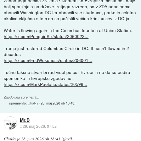
Zahodnega načina življenja? Medtem ko Evropska mesta čez dalje
bolj spominjajo na države tretjega razreda, so v ZDA popolnoma
obnovili Washington DC ter obnovili vse studence, parke in celotno
okolico vključno s tem da so počistili večino kriminalcev iz DC-ja
Water is flowing again in the Columbus fountain at Union Station.
https://x.com/PenguinSix/status/2060023...
Trump just restored Columbus Circle in DC. It hasn't flowed in 2
decades
https://x.com/EndWokeness/status/206001...
Točno takšne stvari bi rad videl po celi Evropi in ne da se podira
spomenike in Evropsko zgodovino:
https://x.com/MarkPaoletta/status/20598...
Zgodovina sprememb…
spremenilo:
Chalky
(
28. maj 2026 ob 18:43
)
Mr.B
::
29. maj 2026, 07:52
Chalky
je
28. maj 2026 ob 18:41
izjavil
: