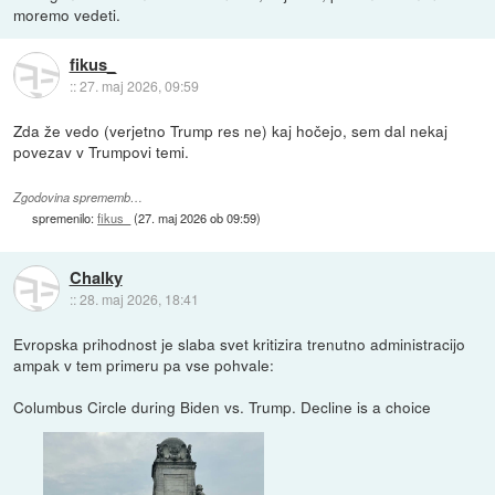
moremo vedeti.
fikus_
::
27. maj 2026, 09:59
Zda že vedo (verjetno Trump res ne) kaj hočejo, sem dal nekaj
povezav v Trumpovi temi.
Zgodovina sprememb…
spremenilo:
fikus_
(
27. maj 2026 ob 09:59
)
Chalky
::
28. maj 2026, 18:41
Evropska prihodnost je slaba svet kritizira trenutno administracijo
ampak v tem primeru pa vse pohvale:
Columbus Circle during Biden vs. Trump. Decline is a choice