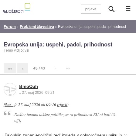
☰
Forum
»
Problemi človeštva
»
Evropska unija: uspehi, padci, prihodnost
Evropska unija: uspehi, padci, prihodnost
Temo vidijo: vsi
43
/ 43
»
»»
««
«
BmoQuh
::
27. maj 2026, 09:21
fikus_
je
27. maj 2026 ob 09:16
izjavil
:
Dokler imamo takšne politike, se za prihodnost EU ni bati (S
off):
'Fajonklin zunanjepolitični red' izgleda v dolgoročnem umiku in, v