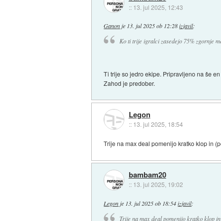
::
13. jul 2025, 12:43
Ganon
je
13. jul 2025 ob 12:28
izjavil
:
Ko ti trije igralci zasedejo 75% zgornje me
Ti trije so jedro ekipe. Pripravljeno na še
Zahod je predober.
Legon
::
13. jul 2025, 18:54
Trije na max deal pomenijo kratko klop in (p
bambam20
::
13. jul 2025, 19:02
Legon
je
13. jul 2025 ob 18:54
izjavil
:
Trije na max deal pomenijo kratko klop in 