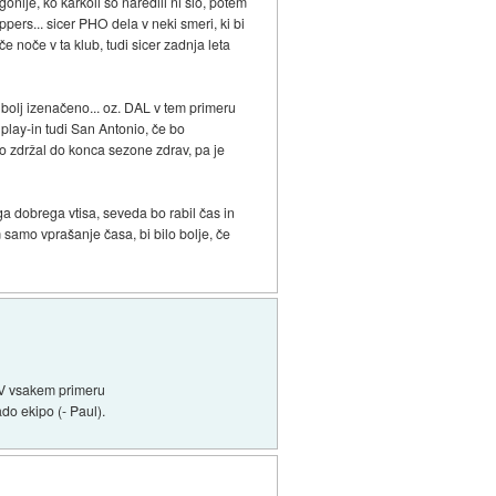
nije, ko karkoli so naredili ni šlo, potem
pers... sicer PHO dela v neki smeri, ki bi
če noče v ta klub, tudi sicer zadnja leta
bolj izenačeno... oz. DAL v tem primeru
 play-in tudi San Antonio, če bo
o zdržal do konca sezone zdrav, pa je
a dobrega vtisa, seveda bo rabil čas in
samo vprašanje časa, bi bilo bolje, če
. V vsakem primeru
ado ekipo (- Paul).