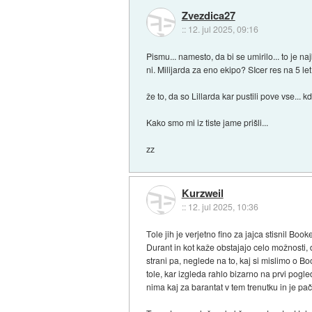
Zvezdica27
::
12. jul 2025, 09:16
Pismu... namesto, da bi se umirilo... to je 
ni. Milijarda za eno ekipo? SIcer res na 5 let
že to, da so Lillarda kar pustili pove vse... k
Kako smo mi iz tiste jame prišli...
zz
Kurzweil
::
12. jul 2025, 10:36
Tole jih je verjetno fino za jajca stisnil B
Durant in kot kaže obstajajo celo možnosti,
strani pa, neglede na to, kaj si mislimo o B
tole, kar izgleda rahlo bizarno na prvi pogl
nima kaj za barantat v tem trenutku in je pač