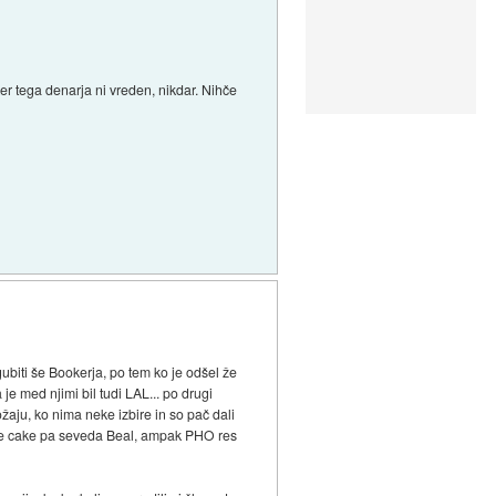
ker tega denarja ni vreden, nikdar. Nihče
gubiti še Bookerja, po tem ko je odšel že
e med njimi bil tudi LAL... po drugi
ožaju, ko nima neke izbire in so pač dali
on the cake pa seveda Beal, ampak PHO res