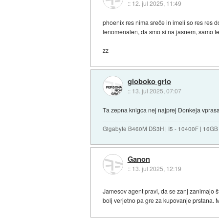
::
12. jul 2025, 11:49
phoenix res nima sreče in imeli so res res d
fenomenalen, da smo si na jasnem, samo te c
zz
globoko grlo
::
13. jul 2025, 07:07
Ta zepna knigca nej najprej Donkeja vprasa,
Gigabyte B460M DS3H | I5 - 10400F | 16GB
Ganon
::
13. jul 2025, 12:19
Jamesov agent pravi, da se zanj zanimajo š
bolj verjetno pa gre za kupovanje prstana.