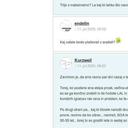
Trije z maksimalno? Le kaj bi lahko šlo nar
endelin
::
11. jul 2025, 09:02
Kaj ostale bodo plačevali z arašidi?
Kurzweil
::
11. jul 2025, 09:20
Zanimivo je, da smo ravno par dni nazaj o t
Torej, ko postane ena ekipa prvak, večina e
so se ga končno znebili in če hočete LAL in J
tovrstnih igralcev rak rana in problem, ko te 
Po drugi strani pa... kaj bi človek naredil 
prone, recimo da bo zdrav... namreč, SGA bo de
30-35 let... torej to so gradili leta in sedaj so