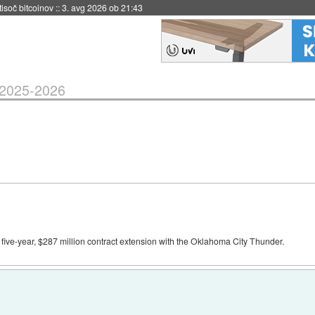
 tisoč bitcoinov
::
3. avg 2026 ob 21:43
2025-2026
ive-year, $287 million contract extension with the Oklahoma City Thunder.