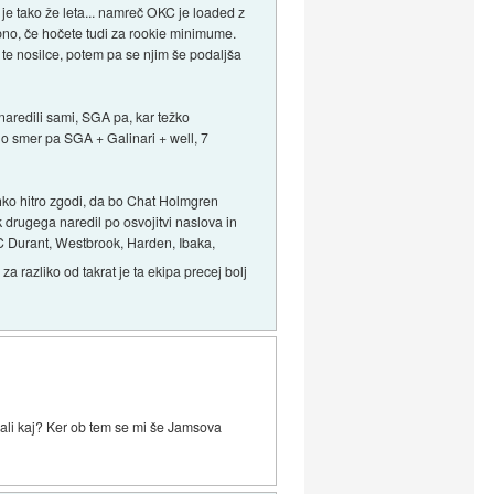
je tako že leta... namreč OKC je loaded z
ebno, če hočete tudi za rookie minimume.
za te nosilce, potem pa se njim še podaljša
 naredili sami, SGA pa, kar težko
tno smer pa SGA + Galinari + well, 7
lahko hitro zgodi, da bo Chat Holmgren
 drugega naredil po osvojitvi naslova in
OKC Durant, Westbrook, Harden, Ibaka,
za razliko od takrat je ta ekipa precej bolj
o ali kaj? Ker ob tem se mi še Jamsova