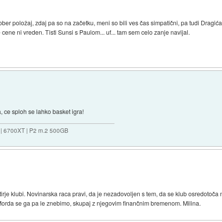
ober položaj, zdaj pa so na začetku, meni so bili ves čas simpatični, pa tudi Dragića
ene ni vreden. Tisti Sunsi s Paulom... uf... tam sem celo zanje navijal.
 ce sploh se lahko basket igra!
 | 6700XT | P2 m.2 500GB
tirje klubi. Novinarska raca pravi, da je nezadovoljen s tem, da se klub osredotoč
 Morda se ga pa le znebimo, skupaj z njegovim finančnim bremenom. Milina.