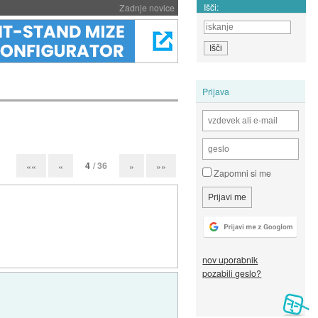
Išči:
Zadnje novice
Prijava
4
/ 36
««
«
»
»»
Zapomni si me
nov uporabnik
pozabili geslo?