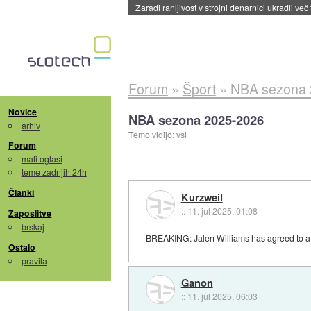
Zaradi ranljivost v strojni denarnici ukradli več
Forum
»
Šport
»
NBA sezona 
Novice
NBA sezona 2025-2026
arhiv
Temo vidijo: vsi
Forum
mali oglasi
teme zadnjih 24h
Članki
Kurzweil
::
11. jul 2025, 01:08
Zaposlitve
brskaj
BREAKING: Jalen Williams has agreed to a f
Ostalo
pravila
Ganon
::
11. jul 2025, 06:03