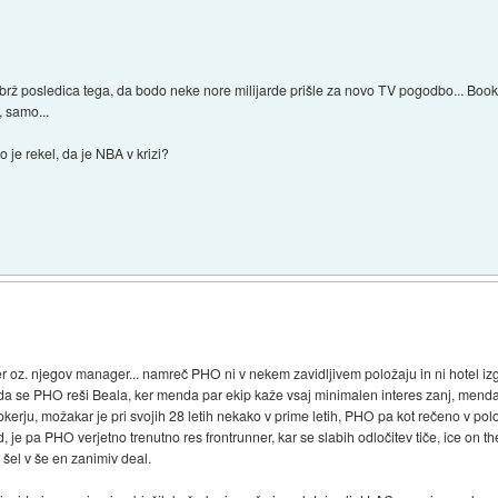
najbrž posledica tega, da bodo neke nore milijarde prišle za novo TV pogodbo... Boo
, samo...
do je rekel, da je NBA v krizi?
ooker oz. njegov manager... namreč PHO ni v nekem zavidljivem položaju in ni hotel iz
 da se PHO reši Beala, ker menda par ekip kaže vsaj minimalen interes zanj, menda j
ookerju, možakar je pri svojih 28 letih nekako v prime letih, PHO pa kot rečeno v pol
ed, je pa PHO verjetno trenutno res frontrunner, kar se slabih odločitev tiče, ice 
 šel v še en zanimiv deal.