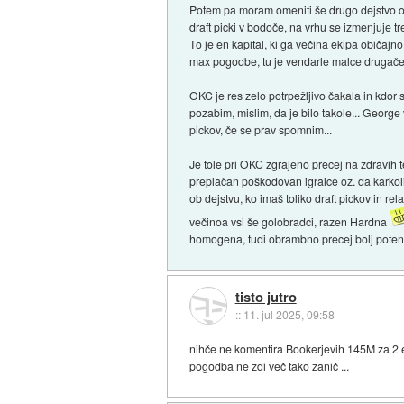
Potem pa moram omeniti še drugo dejstvo oz.
draft picki v bodoče, na vrhu se izmenjuje 
To je en kapital, ki ga večina ekipa običajno
max pogodbe, tu je vendarle malce drugače
OKC je res zelo potrpežljivo čakala in kdor 
pozabim, mislim, da je bilo takole... George 
pickov, če se prav spomnim...
Je tole pri OKC zgrajeno precej na zdravih t
preplačan poškodovan igralce oz. da karkoli 
ob dejstvu, ko imaš toliko draft pickov in r
večinoa vsi še golobradci, razen Hardna
homogena, tudi obrambno precej bolj potentn
tisto jutro
::
11. jul 2025, 09:58
nihče ne komentira Bookerjevih 145M za 2 ext
pogodba ne zdi več tako zanič ...