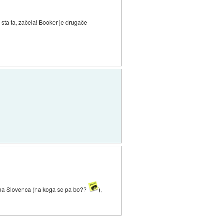
 sta ta, začela! Booker je drugače
a na Slovenca (na koga se pa bo??
),