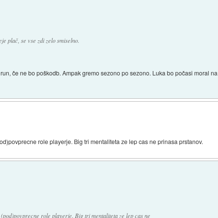
je plač, se vse zdi zelo smiselno.
 en run, če ne bo poškodb. Ampak gremo sezono po sezono. Luka bo počasi moral na v
od)povprecne role playerje. Big tri mentaliteta ze lep cas ne prinasa prstanov.
(pod)povprecne role playerje. Big tri mentaliteta ze lep cas ne