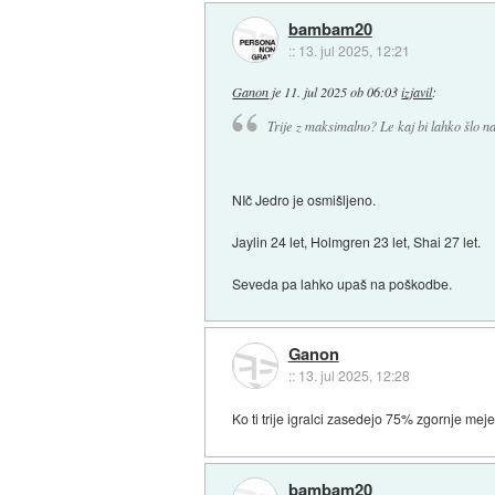
bambam20
::
13. jul 2025, 12:21
Ganon
je
11. jul 2025 ob 06:03
izjavil
:
Trije z maksimalno? Le kaj bi lahko šlo n
NIč Jedro je osmišljeno.
Jaylin 24 let, Holmgren 23 let, Shai 27 let.
Seveda pa lahko upaš na poškodbe.
Ganon
::
13. jul 2025, 12:28
Ko ti trije igralci zasedejo 75% zgornje meje
bambam20