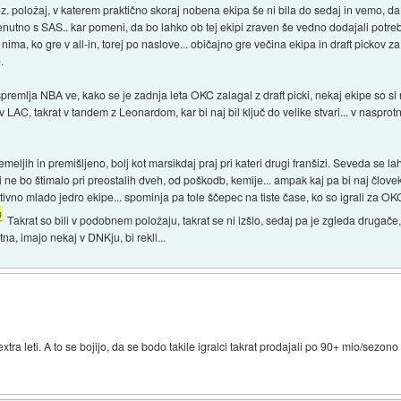
 položaj, v katerem praktično skoraj nobena ekipa še ni bila do sedaj in vemo, da 
trenutno s SAS.. kar pomeni, da bo lahko ob tej ekipi zraven še vedno dodajali potr
 nima, ko gre v all-in, torej po naslove... običajno gre večina ekipa in draft pickov 
.
spremlja NBA ve, kako se je zadnja leta OKC zalagal z draft picki, nekaj ekipe so si
v LAC, takrat v tandem z Leonardom, kar bi naj bil ključ do velike stvari... v naspro
emeljih in premišljeno, bolj kot marsikdaj praj pri kateri drugi franšizi. Seveda se 
ne bo štimalo pri preostalih dveh, od poškodb, kemije... ampak kaj pa bi naj človek
elativno mlado jedro ekipe... spominja pa tole ščepec na tiste čase, ko so igrali za 
Takrat so bili v podobnem položaju, takrat se ni izšlo, sedaj pa je zgleda drugače, 
a, imajo nekaj v DNKju, bi rekli...
ra leti. A to se bojijo, da se bodo takile igralci takrat prodajali po 90+ mio/sezon