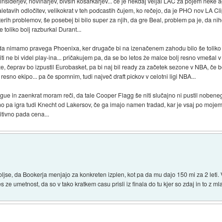
iderjev, novinarjev, bivših košarkarjev... če je nekdaj veljal LAC za pojem neke ago
letavih odločitev, velikokrat v teh podcastih čujem, ko rečejo, da je PHO nov LA Clip
aterih problemov, še posebej bi bilo super za njih, da gre Beal, problem pa je, da nih
 toliko bolj razburkal Durant...
 da nimamo pravega Phoenixa, ker drugače bi na izenačenem zahodu bilo še toliko 
ti ne bi videl play-ina... pričakujem pa, da se bo letos že malce bolj resno vmešal v
eprav bo izpustil Eurobasket, pa bi naj bil ready za začetek sezone v NBA, če b
esno ekipo... pa če spomnim, tudi največ draft pickov v celotni ligi NBA...
e in zaenkrat moram reči, da tale Cooper Flagg še niti slučajno ni pustil nobeneg
o pa igra tudi Knecht od Lakersov, če ga imajo namen tradad, kar je vsaj po mojem 
itivno pada cena...
oljse, da Bookerja menjajo za konkreten izplen, kot pa da mu dajo 150 mi za 2 leti
s ze umetnost, da so v tako kratkem casu prisli iz finala do tu kjer so zdaj in to z ml