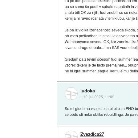
Tu pa tam poslušam kakšen podcast od teh ins
pa so samo še podli v spiralo napačnih in za
znala biti OK za njih, tudi znebili so se nek
kemija ni ravno rožnata v tem klubu, kar je še
Je pa iz vidika izenačenosti seveda škoda,
ob vseh poškodbah in smoli letos verjetno ni
Wembanyama seveda OK, kar zaenkrat kaže, č
stvar za drugo debato... ima SAS vedno bolj r
Gledam pa z levim očesom tudi summer leagu
vzorec tekem je de facto premajhen... obupn
ne bi igral summer league, ker tule mu defin
judoka
::
12. jul 2025, 11:09
Se mi glede na vse zdi, da bi bilo za PHO b
se bodo sli neko obliko rebuidlinga. Je pa re
Zvezdica27