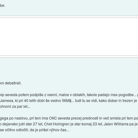
obe.
em debatirali.
kip seveda potem podpiše z vsemi, malce v oblakih, takole padajo max pogodbe... p
amesa, ki pri 40 letih dobi še vedno 56M$... tudi tu se vidi, kako dober in trezen je 
ohromi za par let...
drugega po naslovu, pri tem ima OKC seveda precej prednosti in več smisla pri tem po
jansko jutri star 27 let, Chet Holmgren je star komaj 23 let, Jalen Williams pa je sta
 se očitno odločili, da je prišel njihov čas...