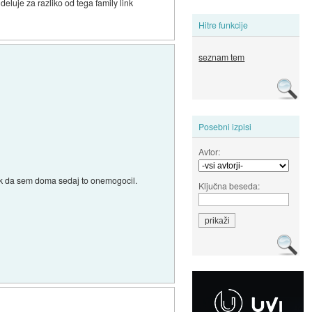
eluje za razliko od tega family link
Hitre funkcije
seznam tem
Posebni izpisi
Avtor:
tak da sem doma sedaj to onemogocil.
Ključna beseda: