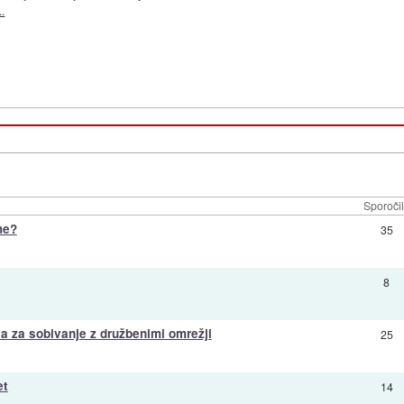
.
Sporoči
me?
35
8
ila za sobivanje z družbenimi omrežji
25
et
14