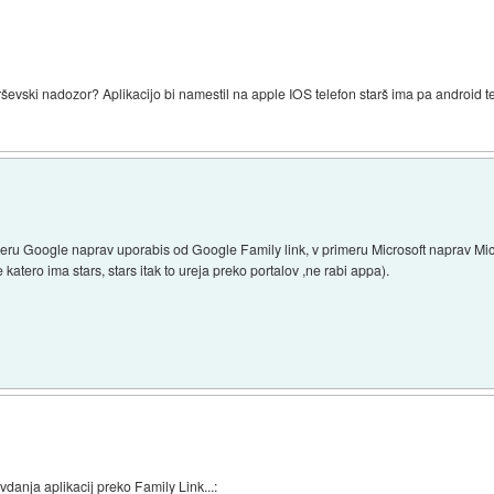
rševski nadozor? Aplikacijo bi namestil na apple IOS telefon starš ima pa android 
imeru Google naprav uporabis od Google Family link, v primeru Microsoft naprav Micr
katero ima stars, stars itak to ureja preko portalov ,ne rabi appa).
danja aplikacij preko Family Link...: