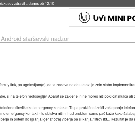
eizkusov zdravil
::
danes ob 12:10
»
Android starševski nadzor
amily link, pa ugotavljam(o), da ta zadeva ne deluje oz. je zelo slabo implementira
e, si na telefon nedosegljiv. Aparat se zaklene in ne moreš niti poklicat mulca ali 
določene številke kot emergency kontakte. To pa praktično izniči zaklepanje telefon
samo emergancy kontakti - to ubistvu niti ni hud problem samo pač kaže kako šalaba
berja in potem do igranja iger znotraj viberja pa slikanja, filtrov itd... Rezultat je 