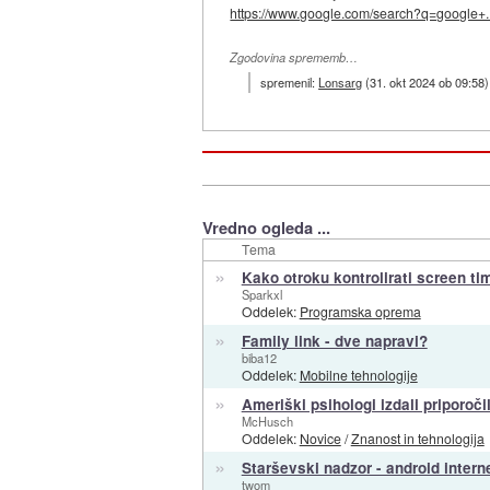
https://www.google.com/search?q=google+..
Zgodovina sprememb…
spremenil:
Lonsarg
(
31. okt 2024 ob 09:58
)
Vredno ogleda ...
Tema
»
Kako otroku kontrolirati screen ti
Sparkxl
Oddelek:
Programska oprema
»
Family link - dve napravi?
biba12
Oddelek:
Mobilne tehnologije
»
Ameriški psihologi izdali priporoč
McHusch
Oddelek:
Novice
/
Znanost in tehnologija
»
Starševski nadzor - android intern
twom