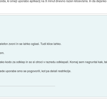
oida, ki omeji uporabo aplikacij na X minut dnevno razen klicev/sms. In da dejsnko d
lefon zvoni in se lahko oglasi. Tudi klice lahko.
tem.
vsko kodo za odklep in so si otroci v razredu odklepali. Komaj sem nagruntal kak, 
e uporabe smo se pogovorili, kot pa delali restrikcije.