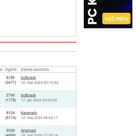
la
Ogledi
Zadnje sporočilo
6185
buttcrack
(3477)
12. mar 2024 20:14:43
2790
buttcrack
(1778)
17. jan 2024 23:00:02
8124
Karamelo
(6714)
12. maj 2023 08:03:17
5536
Argonavt
(4956)
19. maj 2020 17:32:14