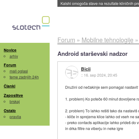
Kalshi omogoča stave na rezultate kliničnih pr
Forum
»
Mobilne tehnologije
Novice
Android starševski nadzor
arhiv
Forum
Bicii
mali oglasi
::
16. sep 2024, 20:45
teme zadnjih 24h
Članki
Družini od nečakinje sem pomagal nastavit f
Zaposlitve
1. problem) Ko poteče 60 minut dovoljene rab
brskaj
Ostalo
2. problem) To lahko rešiš tako da nastaviš 
pravila
- kliče in sprejema klice lahko od vseh ne 
- preko contacts aplikacije lahko prideš do vi
in drka filtre na viberju in neke igre