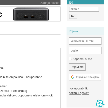
Išči:
Zadnje novice
Prijava
Zapomni si me
na.
da bi te on poklical - neuporabno
a ker:
nov uporabnik
jzersko je vse skupaj
pozabili geslo?
da mula visi celo popodne s telefonom v roki