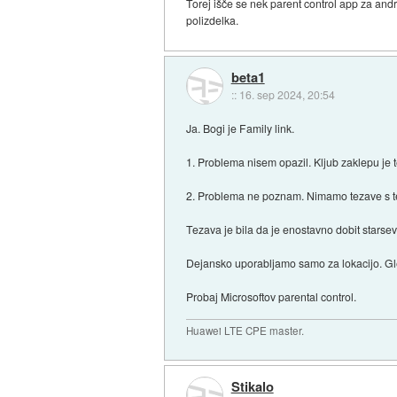
Torej išče se nek parent control app za andr
polizdelka.
beta1
::
16. sep 2024, 20:54
Ja. Bogi je Family link.
1. Problema nisem opazil. Kljub zaklepu je te
2. Problema ne poznam. Nimamo tezave s 
Tezava je bila da je enostavno dobit starse
Dejansko uporabljamo samo za lokacijo. Gled
Probaj Microsoftov parental control.
Huawei LTE CPE master.
Stikalo