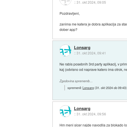
::
31. okt 2024, 09:05
Pozdravljeni,
zanima me katera je dobra aplikacija za sta
dober app?
Lonsarg
::
31. okt 2024, 09:41
Ne rabis posebnih 3rd party aplikacij, v pr
kaj (odvisno od naprave katero ima otrok, ne 
Zgodovina sprememb…
spremenil:
Lonsarg
(
31. okt 2024 ob 09:43
)
Lonsarg
::
31. okt 2024, 09:56
Hm meni sicer najde navodila za blokado lov