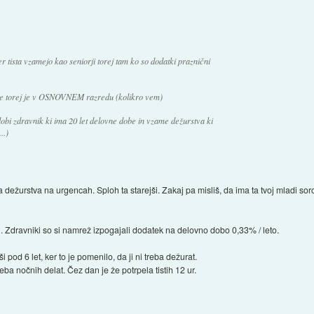
ker tista vzamejo kao seniorji torej tam ko so dodatki praznični
be torej je v OSNOVNEM razredu (kolikro vem)
 dobi zdravnik ki ima 20 let delovne dobe in vzame dežurstva ki
..)
za dežurstva na urgencah. Sploh ta starejši. Zakaj pa misliš, da ima ta tvoj mladi 
l. Zdravniki so si namrež izpogajali dodatek na delovno dobo 0,33% / leto.
ši pod 6 let, ker to je pomenilo, da ji ni treba dežurat.
reba nočnih delat. Čez dan je že potrpela tistih 12 ur.