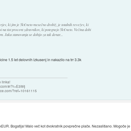
ev, ki jim je 5k€ neto mesečno drobiž, je totalnih revežev, ki
 na tist procent zdravnikov, ki potegnejo 5k€ neto. Večina dobi
. Jaka stanovanja se dobijo za tak denar...
ne 1.5 let delovnih izkusenj in nakazilo na trr 3.3k
 linka!
com/#/?r=E3I9Ij
nce.com/?ref=10161115
kEUR. Bogatija! Malo več kot dvokratnik povprečne plače. Nezaslišano. Mogoče je bol