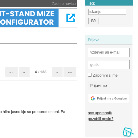
Išči:
Zadnje novice
Prijava
4
/ 138
««
«
»
»»
Zapomni si me
bo hitro jasno kje so preobremenjeni. Pa
nov uporabnik
pozabili geslo?