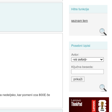
Hitre funkcije
seznam tem
Posebni izpisi
Avtor:
Ključna beseda:
 za nedeljsko, kar pomeni cca 800E če