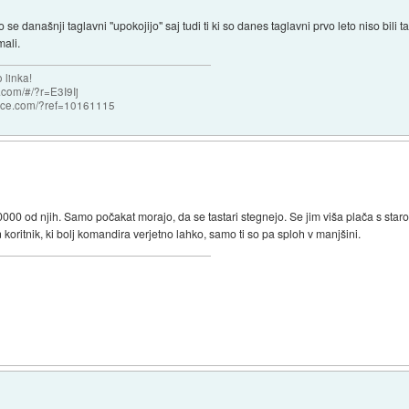
 se današnji taglavni "upokojijo" saj tudi ti ki so danes taglavni prvo leto niso bili
mali.
 linka!
com/#/?r=E3I9Ij
nce.com/?ref=10161115
, 10000 od njih. Samo počakat morajo, da se tastari stegnejo. Se jim viša plača s sta
n koritnik, ki bolj komandira verjetno lahko, samo ti so pa sploh v manjšini.