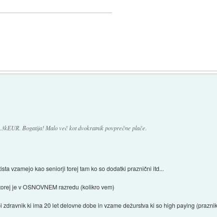
3.3kEUR. Bogatija! Malo več kot dvokratnik povprečne plače.
tista vzamejo kao seniorji torej tam ko so dodatki praznični itd...
 torej je v OSNOVNEM razredu (kolikro vem)
bi zdravnik ki ima 20 let delovne dobe in vzame dežurstva ki so high paying (prazniki