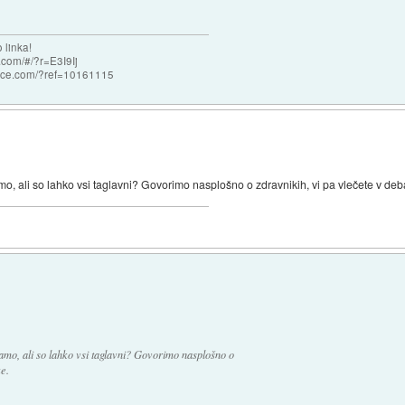
 linka!
com/#/?r=E3I9Ij
nce.com/?ref=10161115
o, ali so lahko vsi taglavni? Govorimo nasplošno o zdravnikih, vi pa vlečete v deba
Samo, ali so lahko vsi taglavni? Govorimo nasplošno o
e.