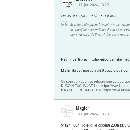
::
11. jan 2024, 10:22
Magic1
je
11. jan 2024 ob 10:21
izjavil
:
Seveda, poln forum kriptašev in programerj
ne kupujejo nepremičnin. Raca se pa obesi
kar v rangu 2-4k€ neto kljub vsem naduram
Neumnost ti pravim zdravnik druzinske medici
Mislim da tisti mesec 5 ali 6 dezurstev sicer
Če sem pomagal, se priporočam za uporabo
KUCOIN EXCHANGE link: https://www.kucoin.
BINANCE EXCHANGE link: https://www.bina
Magic1
::
11. jan 2024, 10:23
5*12h= 60h. Torej dr je oddelal 230h za 3.3