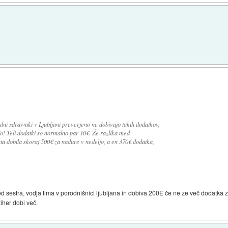
lni zdravniki v Ljubljani preverjeno ne dobivajo takih dodatkov,
jo! Teli dodatki so normalno par 10€. Že razlika med
 dobila skoraj 500€ za nadure v nedeljo, a en 370€ dodatka,
d sestra, vodja tima v porodnišnici ljubljana in dobiva 200E če ne že več dodatka
iher dobi več.