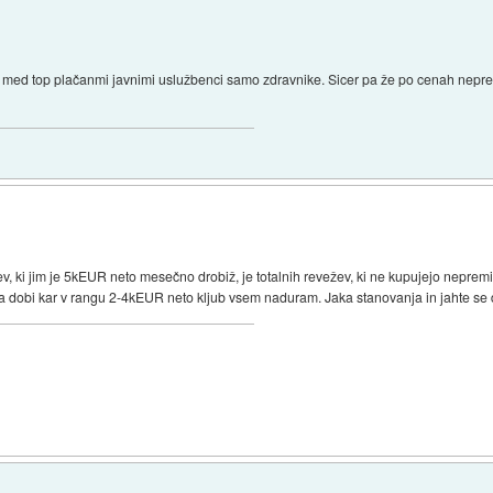
mel med top plačanmi javnimi uslužbenci samo zdravnike. Sicer pa že po cenah neprem
v, ki jim je 5kEUR neto mesečno drobiž, je totalnih revežev, ki ne kupujejo nepremi
a dobi kar v rangu 2-4kEUR neto kljub vsem naduram. Jaka stanovanja in jahte se do