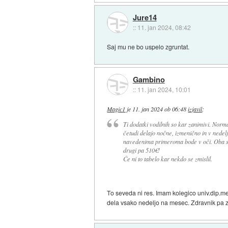
Jure14
::
11. jan 2024, 08:42
Saj mu ne bo uspelo zgruntat.
Gambino
::
11. jan 2024, 10:01
Magic1
je
11. jan 2024 ob 06:48
izjavil
:
Ti dodatki vodilnih so kar zanimivi. Norma
četudi delajo nočne, izmenično in v nedel
navedenima primeroma bode v oči. Oba sta
drugi pa 510€!
Če ni to tabelo kar nekdo se zmislil.
To seveda ni res. Imam kolegico univ.dip.me
dela vsako nedeljo na mesec. Zdravnik pa z