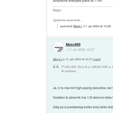
povprečne avstrijske plače za 170h!
Magic
Zgodovina sprememb…
spremenil:
Magic1
(
11. jan 2024 ob 10:26
)
Mato989
::
11. jan 2024, 10:27
Magic1
je
11. jan 2024 ob 10:23
izjavil
:
5*12h= 60h. Torej dr je oddelal 230h za 
Nezaslišano.
Ja, in to niso bili high paying dežurstva, ker 
Dodatno ta zdravnik ima 1,5l delovne dobe
Zdaj pa si predstavljaj koliko torej lahko do