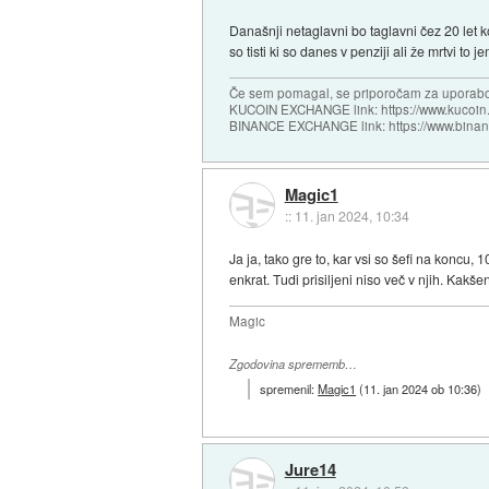
Današnji netaglavni bo taglavni čez 20 let ko
so tisti ki so danes v penziji ali že mrtvi to je
Če sem pomagal, se priporočam za uporabo
KUCOIN EXCHANGE link: https://www.kucoin.
BINANCE EXCHANGE link: https://www.bina
Magic1
::
11. jan 2024, 10:34
Ja ja, tako gre to, kar vsi so šefi na koncu
enkrat. Tudi prisiljeni niso več v njih. Kakše
Magic
Zgodovina sprememb…
spremenil:
Magic1
(
11. jan 2024 ob 10:36
)
Jure14