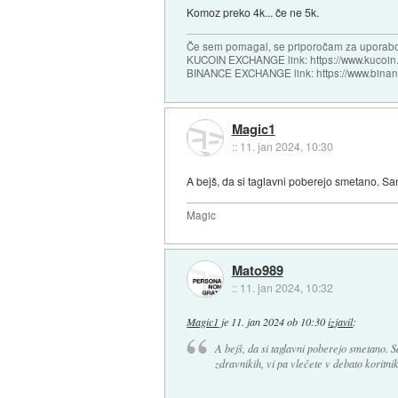
Komoz preko 4k... če ne 5k.
Če sem pomagal, se priporočam za uporabo
KUCOIN EXCHANGE link: https://www.kucoin.
BINANCE EXCHANGE link: https://www.bina
Magic1
::
11. jan 2024, 10:30
A bejš, da si taglavni poberejo smetano. Sam
Magic
Mato989
::
11. jan 2024, 10:32
Magic1
je
11. jan 2024 ob 10:30
izjavil
:
A bejš, da si taglavni poberejo smetano. 
zdravnikih, vi pa vlečete v debato koritnik