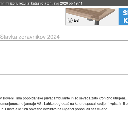
eto za večkratno uporabo
::
4. avg 2026 ob 19:41
Stavka zdravnikov 2024
v sloveniji ima popoldanske privat ambulante in so seveda zato kronično utrujeni...
bremenjenost ne jamrajo VSI. Lahko pogledaš na katere specalizacije ni vpisa in ti 
ih. Obstaja le 12h obvezno dežurtvo na urgenci ponoči ali čez vikend.