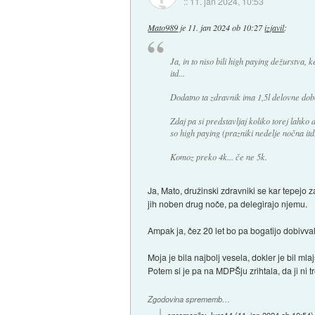
::
11. jan 2024, 10:53
Mato989
je
11. jan 2024 ob 10:27
izjavil
:
Ja, in to niso bili high paying dežurstva, 
itd...
Dodatno ta zdravnik ima 1,5l delovne do
Zdaj pa si predstavljaj koliko torej lahko
so high paying (prazniki nedelje nočna itd.
Komoz preko 4k... če ne 5k.
Ja, Mato, družinski zdravniki se kar tepejo 
jih noben drug noče, pa delegirajo njemu.
Ampak ja, čez 20 let bo pa bogatijo dobivva
Moja je bila najbolj vesela, dokler je bil mlaj
Potem si je pa na MDPŠju zrihtala, da ji ni t
Zgodovina sprememb…