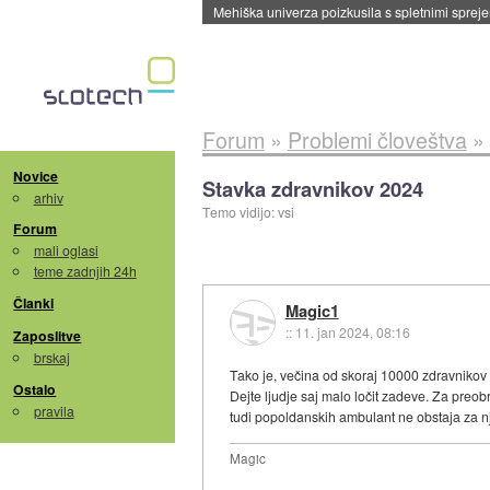
Evropska vesoljska agencija razvija svojo rak
Forum
»
Problemi človeštva
»
Novice
Stavka zdravnikov 2024
arhiv
Temo vidijo: vsi
Forum
mali oglasi
teme zadnjih 24h
Članki
Magic1
::
11. jan 2024, 08:16
Zaposlitve
brskaj
Tako je, večina od skoraj 10000 zdravnikov 
Ostalo
Dejte ljudje saj malo ločit zadeve. Za preo
pravila
tudi popoldanskih ambulant ne obstaja za nj
Magic