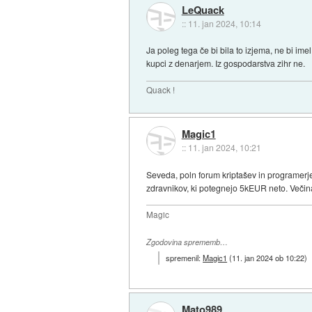
LeQuack
::
11. jan 2024, 10:14
Ja poleg tega če bi bila to izjema, ne bi i
kupci z denarjem. Iz gospodarstva zihr ne.
Quack !
Magic1
::
11. jan 2024, 10:21
Seveda, poln forum kriptašev in programerje
zdravnikov, ki potegnejo 5kEUR neto. Večin
Magic
Zgodovina sprememb…
spremenil:
Magic1
(
11. jan 2024 ob 10:22
)
Mato989