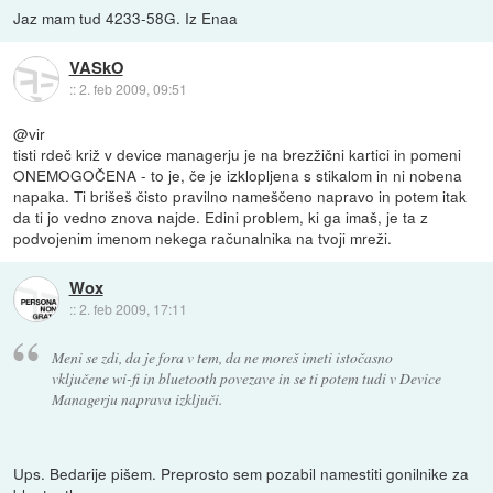
Jaz mam tud 4233-58G. Iz Enaa
VASkO
::
2. feb 2009, 09:51
@vir
tisti rdeč križ v device managerju je na brezžični kartici in pomeni
ONEMOGOČENA - to je, če je izklopljena s stikalom in ni nobena
napaka. Ti brišeš čisto pravilno nameščeno napravo in potem itak
da ti jo vedno znova najde. Edini problem, ki ga imaš, je ta z
podvojenim imenom nekega računalnika na tvoji mreži.
Wox
::
2. feb 2009, 17:11
Meni se zdi, da je fora v tem, da ne moreš imeti istočasno
vključene wi-fi in bluetooth povezave in se ti potem tudi v Device
Managerju naprava izključi.
Ups. Bedarije pišem. Preprosto sem pozabil namestiti gonilnike za