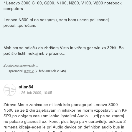
* Lenovo 3000 C100, C200, N100, N200, V100, V200 notebook
computers
Lenovo N500 ni na seznamu, sam bom useen pol kasnej
probal...poročam.
Mah sm se odloču da zbrišem Visto in vržem gor win xp 32bit. Bo
pač šlo tistih nekaj mb v prazno...
Zgodovina sprememb…
spremenil:
izzy12
(
7. feb 2009 ob 20:45
)
stjan84
::
26. feb 2009, 10:05
Zdravo.Mene zanima ce mi lohk kdo pomaga pri Lenovo 3000
N500 se ze 2 dni zajebavam in nikakor ne morm vzpostaviti win KP
SP3,po dolgem casu sm lahko instaliral Audio....,zdj pa se zmeraj
ne pokaze glasnosti oz. ikone, plus tega pa v upravitelju pokaze 2
rumena klicaja-eden je pri Audio device on definition audio bus in