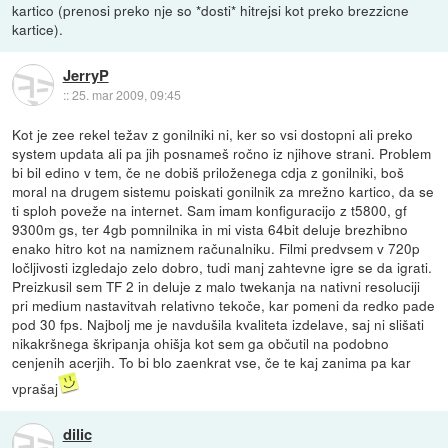
kartico (prenosi preko nje so *dosti* hitrejsi kot preko brezzicne
kartice).
JerryP
::
25. mar 2009, 09:45
Kot je zee rekel težav z gonilniki ni, ker so vsi dostopni ali preko
system updata ali pa jih posnameš ročno iz njihove strani. Problem
bi bil edino v tem, če ne dobiš priloženega cdja z gonilniki, boš
moral na drugem sistemu poiskati gonilnik za mrežno kartico, da se
ti sploh poveže na internet. Sam imam konfiguracijo z t5800, gf
9300m gs, ter 4gb pomnilnika in mi vista 64bit deluje brezhibno
enako hitro kot na namiznem računalniku. Filmi predvsem v 720p
ločljivosti izgledajo zelo dobro, tudi manj zahtevne igre se da igrati.
Preizkusil sem TF 2 in deluje z malo twekanja na nativni resoluciji
pri medium nastavitvah relativno tekoče, kar pomeni da redko pade
pod 30 fps. Najbolj me je navdušila kvaliteta izdelave, saj ni slišati
nikakršnega škripanja ohišja kot sem ga občutil na podobno
cenjenih acerjih. To bi blo zaenkrat vse, če te kaj zanima pa kar
vprašaj
dilic