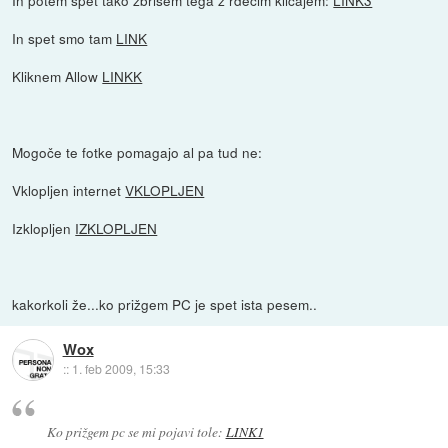
In potem spet tako zbrišem tega z rdečim klicajem:
LINK3
In spet smo tam
LINK
Kliknem Allow
LINKK
Mogoče te fotke pomagajo al pa tud ne:
Vklopljen internet
VKLOPLJEN
Izklopljen
IZKLOPLJEN
kakorkoli že...ko prižgem PC je spet ista pesem..
Wox
::
1. feb 2009, 15:33
Ko prižgem pc se mi pojavi tole:
LINK1