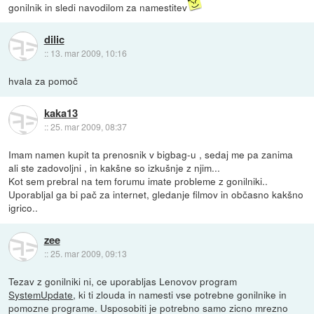
gonilnik in sledi navodilom za namestitev
dilic
::
13. mar 2009, 10:16
hvala za pomoč
kaka13
::
25. mar 2009, 08:37
Imam namen kupit ta prenosnik v bigbag-u , sedaj me pa zanima
ali ste zadovoljni , in kakšne so izkušnje z njim...
Kot sem prebral na tem forumu imate probleme z gonilniki..
Uporabljal ga bi pač za internet, gledanje filmov in občasno kakšno
igrico..
zee
::
25. mar 2009, 09:13
Tezav z gonilniki ni, ce uporabljas Lenovov program
SystemUpdate
, ki ti zlouda in namesti vse potrebne gonilnike in
pomozne programe. Usposobiti je potrebno samo zicno mrezno