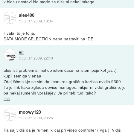
v biosu nastavi ide mode za disk al nekaj takega.
ales400
::
30. jan 2009, 18:34
Hvala, to je to ja.
SATA MODE SELECTION treba nastaviti na IDE.
vir
::
30. jan 2009, 22:40
aleš isti problem si mel ob istem času na istem pcju kot jaz :)
kupil sem ga v enaa
Zdej iščem kje se vidi da imam res grafično kartico nvidia 9300
Tu je link kako zgleda device manager...nikjer ni videt grafične, je
pa nekaj rumenih vprašajev. Je pri tebi tudi tako?
link
moowy123
::
30. jan 2009, 23:26
Pa saj vidiš da je rumeni klicaj pri video controller ( vga ). Vidiš