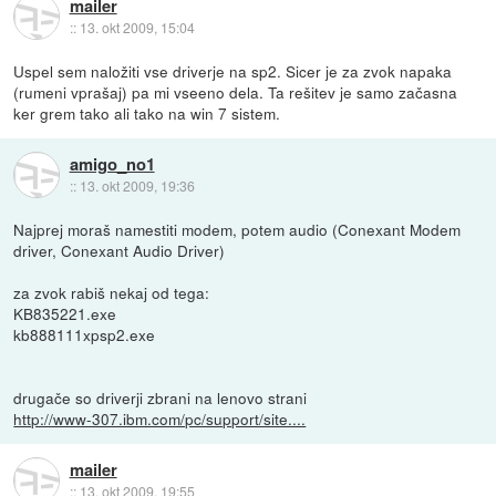
mailer
::
13. okt 2009, 15:04
Uspel sem naložiti vse driverje na sp2. Sicer je za zvok napaka
(rumeni vprašaj) pa mi vseeno dela. Ta rešitev je samo začasna
ker grem tako ali tako na win 7 sistem.
amigo_no1
::
13. okt 2009, 19:36
Najprej moraš namestiti modem, potem audio (Conexant Modem
driver, Conexant Audio Driver)
za zvok rabiš nekaj od tega:
KB835221.exe
kb888111xpsp2.exe
drugače so driverji zbrani na lenovo strani
http://www-307.ibm.com/pc/support/site....
mailer
::
13. okt 2009, 19:55