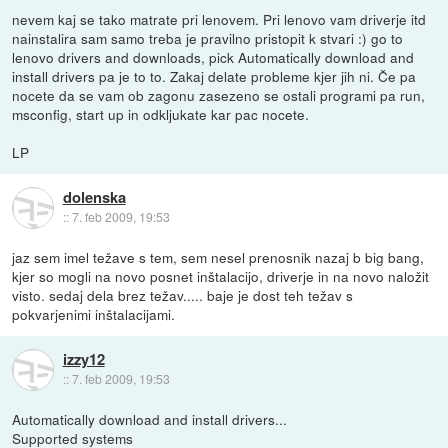
nevem kaj se tako matrate pri lenovem. Pri lenovo vam driverje itd
nainstalira sam samo treba je pravilno pristopit k stvari :) go to
lenovo drivers and downloads, pick Automatically download and
install drivers pa je to to. Zakaj delate probleme kjer jih ni. Če pa
nocete da se vam ob zagonu zasezeno se ostali programi pa run,
msconfig, start up in odkljukate kar pac nocete.
LP
dolenska
::
7. feb 2009, 19:53
jaz sem imel težave s tem, sem nesel prenosnik nazaj b big bang,
kjer so mogli na novo posnet inštalacijo, driverje in na novo naložit
visto. sedaj dela brez težav..... baje je dost teh težav s
pokvarjenimi inštalacijami.
izzy12
::
7. feb 2009, 19:53
Automatically download and install drivers...
Supported systems