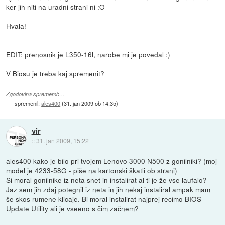
ker jih niti na uradni strani ni :O
Hvala!
EDIT: prenosnik je L350-16l, narobe mi je povedal :)
V Biosu je treba kaj spremenit?
Zgodovina sprememb…
spremenil:
ales400
(
31. jan 2009 ob 14:35
)
vir
::
31. jan 2009, 15:22
ales400 kako je bilo pri tvojem Lenovo 3000 N500 z gonilniki? (moj
model je 4233-58G - piše na kartonski škatli ob strani)
Si moral gonilnike iz neta snet in instalirat al ti je že vse laufalo?
Jaz sem jih zdaj potegnil iz neta in jih nekaj instaliral ampak mam
še skos rumene klicaje. Bi moral instalirat najprej recimo BIOS
Update Utility ali je vseeno s čim začnem?