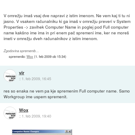
V omrežju imaš vsaj dve napravi z istim imenom. Ne vem kaj ti tu ni
jasno. V vsakem računalniku ki ga imaš v omrežju preveri v System
Properties -> zavihek Computer Name in poglej pod Full computer
name kakšno ime ima in pri enem pač spremeni ime, ker ne moreš
imeti v omrežju dveh računalnikov z istim imenom.
Zgodovina sprememb…
spremenilo:
Wox
(
1. feb 2009 ob 15:34
)
vir
::
1. feb 2009, 16:45
res so enaka ne vem pa kje spremenim Full computer name. Samo
Workgroup ime uspem spremenit.
Wox
::
1. feb 2009, 19:40