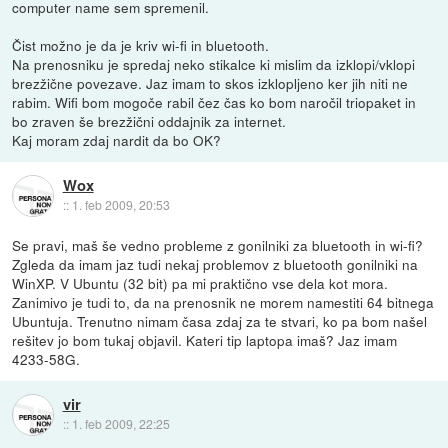
computer name sem spremenil.
Čist možno je da je kriv wi-fi in bluetooth.
Na prenosniku je spredaj neko stikalce ki mislim da izklopi/vklopi
brezžične povezave. Jaz imam to skos izklopljeno ker jih niti ne
rabim. Wifi bom mogoče rabil čez čas ko bom naročil triopaket in
bo zraven še brezžični oddajnik za internet.
Kaj moram zdaj nardit da bo OK?
Wox
::
1. feb 2009, 20:53
Se pravi, maš še vedno probleme z gonilniki za bluetooth in wi-fi?
Zgleda da imam jaz tudi nekaj problemov z bluetooth gonilniki na
WinXP. V Ubuntu (32 bit) pa mi praktično vse dela kot mora.
Zanimivo je tudi to, da na prenosnik ne morem namestiti 64 bitnega
Ubuntuja. Trenutno nimam časa zdaj za te stvari, ko pa bom našel
rešitev jo bom tukaj objavil. Kateri tip laptopa imaš? Jaz imam
4233-58G.
vir
::
1. feb 2009, 22:25