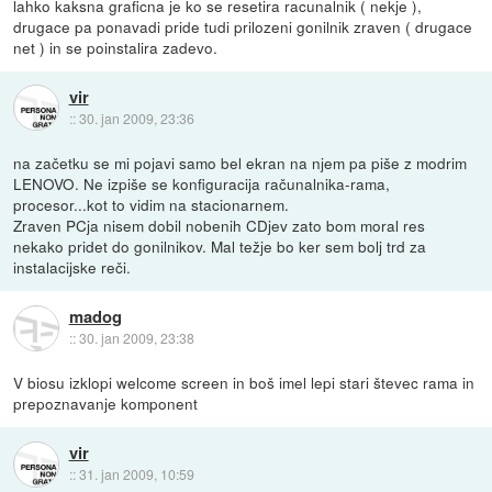
lahko kaksna graficna je ko se resetira racunalnik ( nekje ),
drugace pa ponavadi pride tudi prilozeni gonilnik zraven ( drugace
net ) in se poinstalira zadevo.
vir
::
30. jan 2009, 23:36
na začetku se mi pojavi samo bel ekran na njem pa piše z modrim
LENOVO. Ne izpiše se konfiguracija računalnika-rama,
procesor...kot to vidim na stacionarnem.
Zraven PCja nisem dobil nobenih CDjev zato bom moral res
nekako pridet do gonilnikov. Mal težje bo ker sem bolj trd za
instalacijske reči.
madog
::
30. jan 2009, 23:38
V biosu izklopi welcome screen in boš imel lepi stari števec rama in
prepoznavanje komponent
vir
::
31. jan 2009, 10:59