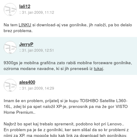
lali12
::
31. jan 2009, 11:12
Na tem
LINKU
si download-aj vse gonilnike, jih naloži, pa bo delalo
brez problema.
JerryP
::
31. jan 2009, 12:51
9300gs je mobilna grafična zato rabiš mobilne forceware gonilnike,
oziroma modane navadne, ki si jih preneseš iz
tukaj
.
ales400
::
31. jan 2009, 14:29
Imam še en problem, prijatelj si je kupu TOSHIBO Satellite L360-
16L, zdej bi pa spet naložil XP-je, prenosnik pa ma že gor VISTO
Home Premium..
Najbrž bo spet kaj trebalo spremenit, podobno kot pri Lenovo..
En problem pa je še z gonilniki, ker sem slišal da so kr problemi z
njimi za XP, ma mogoče kdo kak link za download teh gonilnikov,