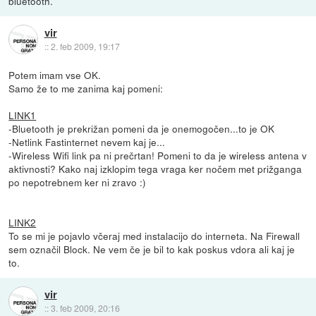
bluetooth.
vir
::
2. feb 2009, 19:17
Potem imam vse OK.
Samo že to me zanima kaj pomeni:
LINK1
-Bluetooth je prekrižan pomeni da je onemogočen...to je OK
-Netlink Fastinternet nevem kaj je...
-Wireless Wifi link pa ni prečrtan! Pomeni to da je wireless antena v
aktivnosti? Kako naj izklopim tega vraga ker nočem met prižganga
po nepotrebnem ker ni zravo :)
LINK2
To se mi je pojavlo včeraj med instalacijo do interneta. Na Firewall
sem označil Block. Ne vem če je bil to kak poskus vdora ali kaj je
to.
vir
::
3. feb 2009, 20:16