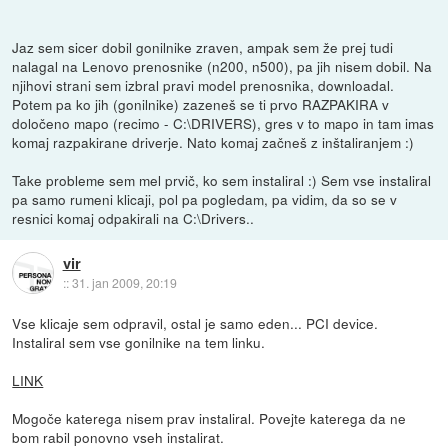
Jaz sem sicer dobil gonilnike zraven, ampak sem že prej tudi
nalagal na Lenovo prenosnike (n200, n500), pa jih nisem dobil. Na
njihovi strani sem izbral pravi model prenosnika, downloadal.
Potem pa ko jih (gonilnike) zazeneš se ti prvo RAZPAKIRA v
določeno mapo (recimo - C:\DRIVERS), gres v to mapo in tam imas
komaj razpakirane driverje. Nato komaj začneš z inštaliranjem :)
Take probleme sem mel prvič, ko sem instaliral :) Sem vse instaliral
pa samo rumeni klicaji, pol pa pogledam, pa vidim, da so se v
resnici komaj odpakirali na C:\Drivers..
vir
::
31. jan 2009, 20:19
Vse klicaje sem odpravil, ostal je samo eden... PCI device.
Instaliral sem vse gonilnike na tem linku.
LINK
Mogoče katerega nisem prav instaliral. Povejte katerega da ne
bom rabil ponovno vseh instalirat.