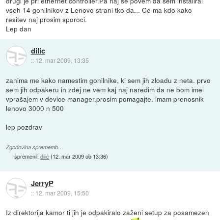
drugi je pri ethernet controller.Pa naj se povem da sem instaliral
vseh 14 gonilnikov z Lenovo strani tko da... Ce ma kdo kako
resitev naj prosim sporoci.
Lep dan
dilic
::
12. mar 2009, 13:35
zanima me kako namestim gonilnike, ki sem jih zloadu z neta. prvo
sem jih odpakeru in zdej ne vem kaj naj naredim da ne bom imel
vprašajem v device manager.prosim pomagajte. imam prenosnik
lenovo 3000 n 500
lep pozdrav
Zgodovina sprememb…
spremenil:
dilic
(
12. mar 2009 ob 13:36
)
JerryP
::
12. mar 2009, 15:50
Iz direktorija kamor ti jih je odpakiralo zaženi setup za posamezen