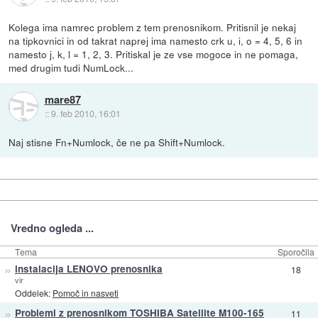
Kolega ima namrec problem z tem prenosnikom. Pritisnil je nekaj
na tipkovnici in od takrat naprej ima namesto crk u, i, o = 4, 5, 6 in
namesto j, k, l = 1, 2, 3. Pritiskal je ze vse mogoce in ne pomaga,
med drugim tudi NumLock...
mare87
::
9. feb 2010, 16:01
Naj stisne Fn+Numlock, če ne pa Shift+Numlock.
Vredno ogleda ...
Tema
Sporočila
»
instalacija LENOVO prenosnika
18
vir
Oddelek:
Pomoč in nasveti
»
Problemi z prenosnikom TOSHIBA Satellite M100-165
11