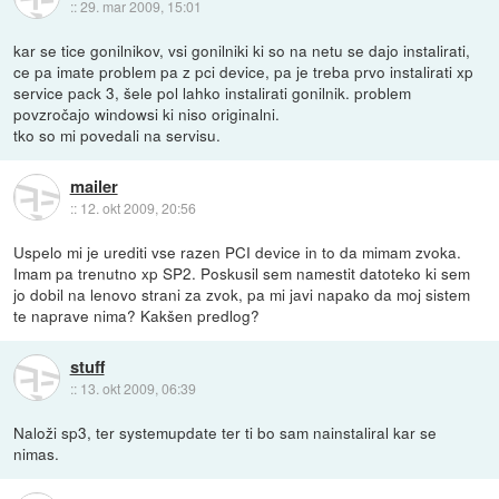
::
29. mar 2009, 15:01
kar se tice gonilnikov, vsi gonilniki ki so na netu se dajo instalirati,
ce pa imate problem pa z pci device, pa je treba prvo instalirati xp
service pack 3, šele pol lahko instalirati gonilnik. problem
povzročajo windowsi ki niso originalni.
tko so mi povedali na servisu.
mailer
::
12. okt 2009, 20:56
Uspelo mi je urediti vse razen PCI device in to da mimam zvoka.
Imam pa trenutno xp SP2. Poskusil sem namestit datoteko ki sem
jo dobil na lenovo strani za zvok, pa mi javi napako da moj sistem
te naprave nima? Kakšen predlog?
stuff
::
13. okt 2009, 06:39
Naloži sp3, ter systemupdate ter ti bo sam nainstaliral kar se
nimas.