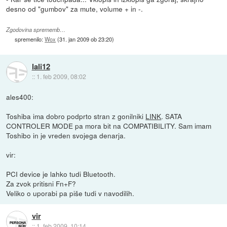
desno od "gumbov" za mute, volume + in -.
Zgodovina sprememb…
spremenilo:
Wox
(
31. jan 2009 ob 23:20
)
lali12
::
1. feb 2009, 08:02
ales400:
Toshiba ima dobro podprto stran z gonilniki
LINK
. SATA
CONTROLER MODE pa mora bit na COMPATIBILITY. Sam imam
Toshibo in je vreden svojega denarja.
vir:
PCI device je lahko tudi Bluetooth.
Za zvok pritisni Fn+F?
Veliko o uporabi pa piše tudi v navodilih.
vir
::
1. feb 2009, 10:14