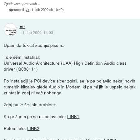
Zgodovina sprememb…
spremenil:
vir
(
1. feb 2009 ob 10:40
)
vir
::
1. feb 2009, 14:03
Upam da tokrat zadnjič pišem..
Tole sem instaliral:
Universal Audio Architecture (UAA) High Definition Audio class
driver (Q888111)
Po instalaciji je PCI device sicer zginil, se je pa pojavilo nekaj novih
rumenih klicajev glede Audio in Modem, ki pa mi jih je uspelo nekak
zrihtat in zdej ni več nobenga.
Zdaj pa je še tale problem:
Ko prižgem pc se mi pojavi tole:
LINK1
Potem tole:
LINK2