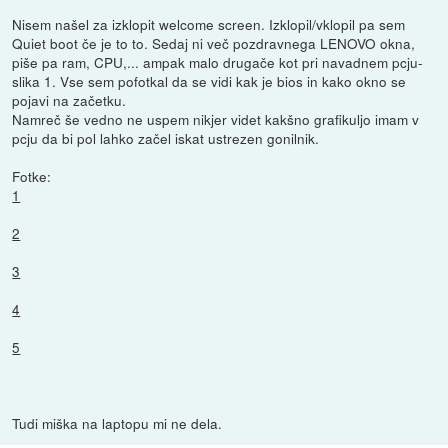
Nisem našel za izklopit welcome screen. Izklopil/vklopil pa sem
Quiet boot če je to to. Sedaj ni več pozdravnega LENOVO okna,
piše pa ram, CPU,... ampak malo drugače kot pri navadnem pcju-
slika 1. Vse sem pofotkal da se vidi kak je bios in kako okno se
pojavi na začetku.
Namreč še vedno ne uspem nikjer videt kakšno grafikuljo imam v
pcju da bi pol lahko začel iskat ustrezen gonilnik.
Fotke:
1
2
3
4
5
Tudi miška na laptopu mi ne dela.