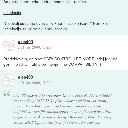
So pa opisane neke čudne instalacije...recimo:
instalacija
Ni dovolj če samo dvakrat kliknem na .exe ikono? Ker skozi
instalacijo se mi pojavi enak čarovnik.
ales400
::
31. jan 2009, 15:22
Predvidevam, da spet SATA CONTROLLER MODE: zdej je vista
gor in je AHCI, lahko pa menjam na COMPATIBILITY :)
ales400
::
31. jan 2009, 15:28
ales400 kako je bilo pri tvojem Lenovo 3000 N500 z gonilniki?
(moj model je 4233-58G - piše na kartonski škatli ob strani)
Si moral gonilnike iz neta snet in instalirat al ti je že vse
laufalo? Jaz sem jih zdaj potegnil iz neta in jih nekaj instaliral
ampak mam še skos rumene klicaje. Bi moral instalirat najprej
recimo BIOS Update Utility ali je vseeno s čim začnem?