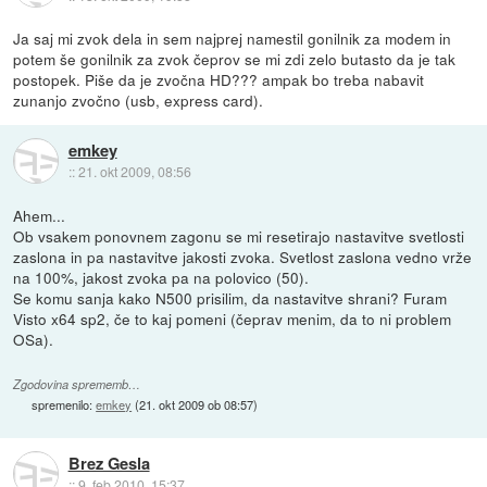
Ja saj mi zvok dela in sem najprej namestil gonilnik za modem in
potem še gonilnik za zvok čeprov se mi zdi zelo butasto da je tak
postopek. Piše da je zvočna HD??? ampak bo treba nabavit
zunanjo zvočno (usb, express card).
emkey
::
21. okt 2009, 08:56
Ahem...
Ob vsakem ponovnem zagonu se mi resetirajo nastavitve svetlosti
zaslona in pa nastavitve jakosti zvoka. Svetlost zaslona vedno vrže
na 100%, jakost zvoka pa na polovico (50).
Se komu sanja kako N500 prisilim, da nastavitve shrani? Furam
Visto x64 sp2, če to kaj pomeni (čeprav menim, da to ni problem
OSa).
Zgodovina sprememb…
spremenilo:
emkey
(
21. okt 2009 ob 08:57
)
Brez Gesla
::
9. feb 2010, 15:37