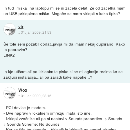
In tud ¨miška¨ na laptopu mi še ni začela delat. Že od začetka mam
na USB prklopleno miško. Mogoče se mora vklopit s kako tipko?
vir
::
31. jan 2009, 21:53
Še tole sem pozabil dodat..javlja mi da imam nekaj duplirano. Kako
to popravim?
LINK2
In kje utišam ali pa izklopim te piske ki se mi oglasijo recimo ko se
zaključi instalacija...ali pa zaradi kake napake...?
Wox
::
31. jan 2009, 23:16
- PCI device je modem.
- Dve napravi v lokalnem omrežju imata isto ime.
- Izklopi zvočnike ali pa si nastavi v Sounds properties -> Sounds -
> Sounds Scheme: No Sounds.
- Kar se tiče touchpada... Vklopiš in izklopiš ga zgoraj, skrajno