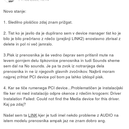
Novo stanje:
1. Sledilno ploščico zdaj znam prižgat.
2. Tist ko je javilo da je duplirano sem v device manager tist ko je
bilo je bilo prečrtano z rdečo (prejšnji LINK2) enostavno zbrisal z
delete in pol ni več jamralo.
3.Pisk iz prenosnika je še vedno čeprav sem pritisnil mute na
levem gornjem delu tipkovnice prenosnika in tudi Sounds sheme
sem dal na No sounds. Je pa ta zvok iz notranjega dela
prenosnika in ne iz njegovih glavnih zvočnikov. Najbrš moram
najprej zrihtat PCI device pol bom pa lahko izklopil pisk.
4. Kar se tiče rumenega PCI device...Problematičen je instalacijski
file ker mi med instalacijo odpre okence z rdečim krogcem: Driver
Instalation Failed: Could not find the Media device for this driver.
Kaj pa zdaj?
Našel sem ta
LINK
kjer je tudi imel nekdo probleme z AUDIO na
istem modelu prenosnika ampak jaz ne znam dobro ang.