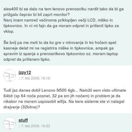
ales400 bi se dalo na tem lenovo prenosniku nardit tako da bi ga
prižgalo čeprav bi bil zaprt monitor?
Nanj imam namreč večinoma priklopljen večji LCD, miško in
tipkovnico. In ni mi fajn da ga moram odpret in pritisnit tipko za
vklop.
Še bolj pa me moti to da ko gre v mirovanje in ko hočem spet
kasneje delat mi ne registrira miške in tipkovnice, ampak ga
spravim iz spanja s prenosnikovo tipkovnico oz. moram laptop
odpret da pritisnem tipko.
izzy12
::
7. feb 2009, 19:16
Tudi jaz danes dobil Lenovo N500 4gb... Naložil sem visto ultimate
64bit (xp 64 noče posnet, 32 pa sm jih nočem) in problem je da
nikakor ne morem usposobit wifija. Na kere sisteme ste vi nalagal
drajverje (32bitne)?
stuff
::
7. feb 2009, 19:33