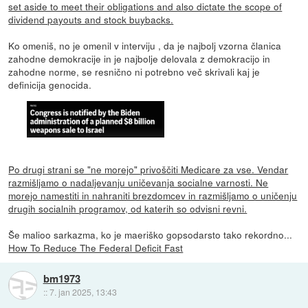
set aside to meet their obligations and also dictate the scope of
dividend payouts and stock buybacks.
Ko omeniš, no je omenil v interviju , da je najbolj vzorna članica
zahodne demokracije in je najbolje delovala z demokracijo in
zahodne norme, se resnično ni potrebno več skrivali kaj je
definicija genocida.
Po drugi strani se "ne morejo" privoščiti Medicare za vse. Vendar
razmišljamo o nadaljevanju uničevanja socialne varnosti. Ne
morejo namestiti in nahraniti brezdomcev in razmišljamo o uničenju
drugih socialnih programov, od katerih so odvisni revni.
Še malioo sarkazma, ko je maeriško gopsodarsto tako rekordno...
How To Reduce The Federal Deficit Fast
bm1973
::
7. jan 2025, 13:43