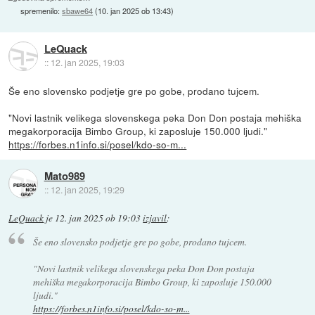
spremenilo:
sbawe64
(
10. jan 2025 ob 13:43
)
LeQuack
::
12. jan 2025, 19:03
Še eno slovensko podjetje gre po gobe, prodano tujcem.
"Novi lastnik velikega slovenskega peka Don Don postaja mehiška
megakorporacija Bimbo Group, ki zaposluje 150.000 ljudi."
https://forbes.n1info.si/posel/kdo-so-m...
Mato989
::
12. jan 2025, 19:29
LeQuack
je
12. jan 2025 ob 19:03
izjavil
:
Še eno slovensko podjetje gre po gobe, prodano tujcem.
"Novi lastnik velikega slovenskega peka Don Don postaja
mehiška megakorporacija Bimbo Group, ki zaposluje 150.000
ljudi."
https://forbes.n1info.si/posel/kdo-so-m...