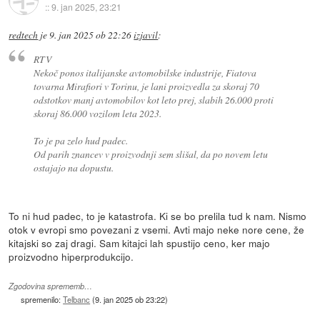
::
9. jan 2025, 23:21
redtech
je
9. jan 2025 ob 22:26
izjavil
:
RTV
Nekoč ponos italijanske avtomobilske industrije, Fiatova
tovarna Mirafiori v Torinu, je lani proizvedla za skoraj 70
odstotkov manj avtomobilov kot leto prej, slabih 26.000 proti
skoraj 86.000 vozilom leta 2023.
To je pa zelo hud padec.
Od parih znancev v proizvodnji sem slišal, da po novem letu
ostajajo na dopustu.
To ni hud padec, to je katastrofa. Ki se bo prelila tud k nam. Nismo
otok v evropi smo povezani z vsemi. Avti majo neke nore cene, že
kitajski so zaj dragi. Sam kitajci lah spustijo ceno, ker majo
proizvodno hiperprodukcijo.
Zgodovina sprememb…
spremenilo:
Telbanc
(
9. jan 2025 ob 23:22
)