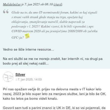
Malidelničar
je
7. jan 2025 ob 08:10
izjavil
:
Glede na to, da smo IT-normiranski forum, kakšni so kaj signali
s strani vaših strank glede stanja na trgu, opažate kaj
ohlajevanja, zmanjševanje naročil, slabše napovedi za
poslovanje v l. 2025? Kakšni vzorci, ki bi bili vzporedni z npr.
COVID marcem 2020 ali pa jesenjo/zimo 2008/2009 ob začetku
GFC-ja?
Vedno se išče interne resource...
Na eni službi se me ne morejo znebit, ker internih ni, na drugi pa
bodo prej ali slej nekaj našli...
Silver
::
7. jan 2025, 14:03
Pri nas opažam večje št. prijav na delovna mesta v IT kakor leto
nazaj, 2023 je bilo super leto za menjavo službe, lani je bilo še OK,
kako bo letos pa bomo videli kmalu.
Govoril sem tudi s parimi znanci iz UK in DE, ki so vsi pojamrali, da