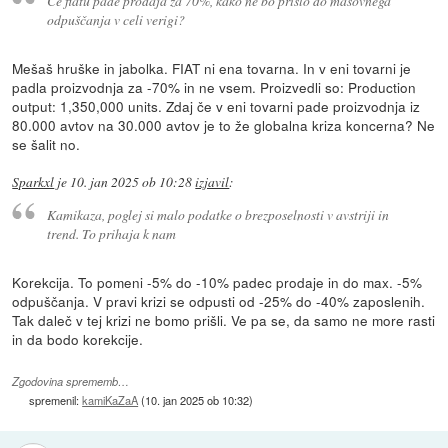
Če fiatu pade prodaja za 70%, kako ne bo prišlo do masovnega
odpuščanja v celi verigi?
Mešaš hruške in jabolka. FIAT ni ena tovarna. In v eni tovarni je
padla proizvodnja za -70% in ne vsem. Proizvedli so: Production
output: 1,350,000 units. Zdaj če v eni tovarni pade proizvodnja iz
80.000 avtov na 30.000 avtov je to že globalna kriza koncerna? Ne
se šalit no.
Sparkxl
je
10. jan 2025 ob 10:28
izjavil
:
Kamikaza, poglej si malo podatke o brezposelnosti v avstriji in
trend. To prihaja k nam
Korekcija. To pomeni -5% do -10% padec prodaje in do max. -5%
odpuščanja. V pravi krizi se odpusti od -25% do -40% zaposlenih.
Tak daleč v tej krizi ne bomo prišli. Ve pa se, da samo ne more rasti
in da bodo korekcije.
Zgodovina sprememb…
spremenil:
kamiKaZaA
(
10. jan 2025 ob 10:32
)