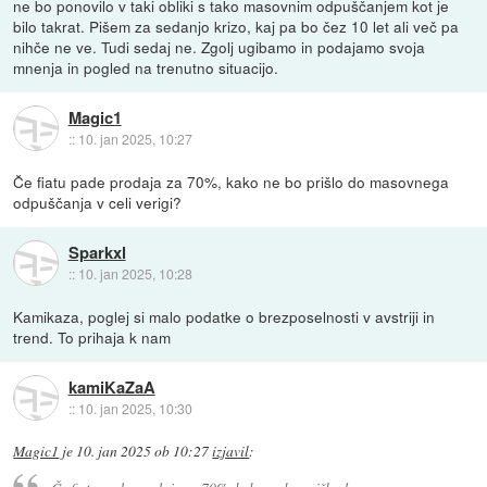
ne bo ponovilo v taki obliki s tako masovnim odpuščanjem kot je
bilo takrat. Pišem za sedanjo krizo, kaj pa bo čez 10 let ali več pa
nihče ne ve. Tudi sedaj ne. Zgolj ugibamo in podajamo svoja
mnenja in pogled na trenutno situacijo.
Magic1
::
10. jan 2025, 10:27
Če fiatu pade prodaja za 70%, kako ne bo prišlo do masovnega
odpuščanja v celi verigi?
Sparkxl
::
10. jan 2025, 10:28
Kamikaza, poglej si malo podatke o brezposelnosti v avstriji in
trend. To prihaja k nam
kamiKaZaA
::
10. jan 2025, 10:30
Magic1
je
10. jan 2025 ob 10:27
izjavil
: