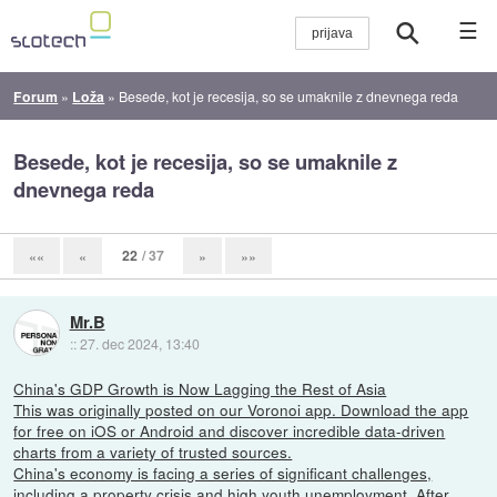
☰
Forum
»
Loža
»
Besede, kot je recesija, so se umaknile z dnevnega reda
Besede, kot je recesija, so se umaknile z
dnevnega reda
22
/ 37
««
«
»
»»
Mr.B
::
27. dec 2024, 13:40
China's GDP Growth is Now Lagging the Rest of Asia
This was originally posted on our Voronoi app. Download the app
for free on iOS or Android and discover incredible data-driven
charts from a variety of trusted sources.
China's economy is facing a series of significant challenges,
including a property crisis and high youth unemployment. After