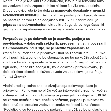
Na trgu dela je bilo lani zelo dinamično, leto je bilo rekordno tako
po visokem številu zaposlenih kot nizkem številu brezposelnih.
Drugo polovico leta je trg dela
zaznamovalo dogajanje v nemški
. Delodajalci so postali previdnejši, država
avtomobilski industriji
pa načrtuje pomoč za delodajalce v krizi.
V sklepnem delu je
, ki
priprava na subvencioniran ukrep krajšega delovnega časa
naj bi ga na seji ekonomsko-socialnega sveta obravnavali v petek.
Povpraševanje po delavcih se je ustavilo, podjetja so
previdnejša, v določenih sektorjih, predvsem v tistih, povezanih
z avtomobilsko industrijo, se je število zaposlenih že
. Podobno je pričakovati tudi na začetku leta 2025. "Ne
zmanjšalo
bi bil pesimist, a verjetno bo stagnacija, ne bo pa večjih odpuščanj,
sploh če bo vlada sprejela ukrepe. Zna pa biti "manj vroče" leto na
trgu dela, kot so bila zadnja tri, ko je delavcev primanjkovalo," je
dejal direktor območne službe zavoda za zaposlovanje na Ptuju
Tomaž Žirovnik.
Vladni predlog stalne sheme skrajšanega delovnega časa je
pripravljen. Po novem ne bi šlo več za interventni ukrep, temveč za
sistemsko zakonodajo. Cilj sheme je pomagati delodajalcem,
ki so
, pojasnjuje minister za
se zaradi nemške krize znašli v težavah
delo, družino, socialne zadeve in enake možnosti Luka Mesec:
"Podjetje, ki se bo spopadlo s padanjem naročil, se bo priglasilo na