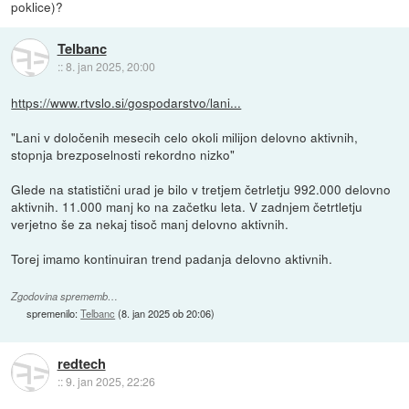
poklice)?
Telbanc
::
8. jan 2025, 20:00
https://www.rtvslo.si/gospodarstvo/lani...
"Lani v določenih mesecih celo okoli milijon delovno aktivnih,
stopnja brezposelnosti rekordno nizko"
Glede na statistični urad je bilo v tretjem četrletju 992.000 delovno
aktivnih. 11.000 manj ko na začetku leta. V zadnjem četrtletju
verjetno še za nekaj tisoč manj delovno aktivnih.
Torej imamo kontinuiran trend padanja delovno aktivnih.
Zgodovina sprememb…
spremenilo:
Telbanc
(
8. jan 2025 ob 20:06
)
redtech
::
9. jan 2025, 22:26