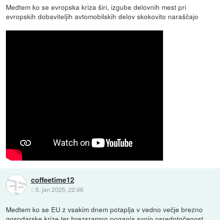
Medtem ko se evropska kriza širi, izgube delovnih mest pri
evropskih dobaviteljih avtomobilskih delov skokovito naraščajo
coffeetime12
::
5. jan 2025, 22:46
Medtem ko se EU z vsakim dnem potaplja v vedno večje brezno
gospdarske krize ter brezsramno poganja svojo osredotočenost