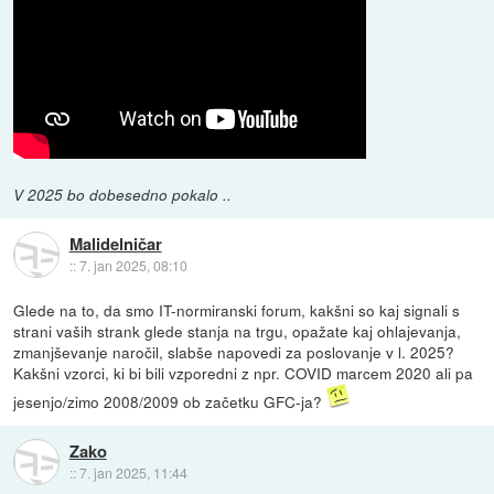
V 2025 bo dobesedno pokalo ..
Malidelničar
::
7. jan 2025, 08:10
Glede na to, da smo IT-normiranski forum, kakšni so kaj signali s
strani vaših strank glede stanja na trgu, opažate kaj ohlajevanja,
zmanjševanje naročil, slabše napovedi za poslovanje v l. 2025?
Kakšni vzorci, ki bi bili vzporedni z npr. COVID marcem 2020 ali pa
jesenjo/zimo 2008/2009 ob začetku GFC-ja?
Zako
::
7. jan 2025, 11:44