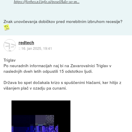
https://forbes.n1info.si/posel/kdo-so-m...
Znak unovčevanja dobičkov pred morebitnim izbruhom recesije?
redtech
::
16. jan 2025, 19:41
Triglav
Po neuradnih informacijah naj bi na Zavarovalnici Triglav v
naslednjih dveh letih odpustili 15 odstotkov ljudi.
Država bo spet dočakala krizo s spuščenimi hlačami, ker hitijo z
višanjem plač v ozadju pa cunami.