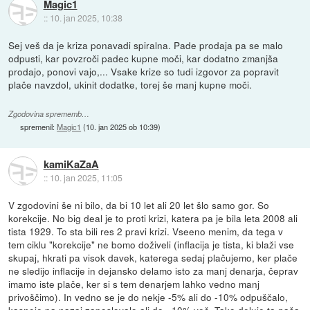
Magic1
::
10. jan 2025, 10:38
Sej veš da je kriza ponavadi spiralna. Pade prodaja pa se malo
odpusti, kar povzroči padec kupne moči, kar dodatno zmanjša
prodajo, ponovi vajo,... Vsake krize so tudi izgovor za popravit
plače navzdol, ukinit dodatke, torej še manj kupne moči.
Zgodovina sprememb…
spremenil:
Magic1
(
10. jan 2025 ob 10:39
)
kamiKaZaA
::
10. jan 2025, 11:05
V zgodovini še ni bilo, da bi 10 let ali 20 let šlo samo gor. So
korekcije. No big deal je to proti krizi, katera pa je bila leta 2008 ali
tista 1929. To sta bili res 2 pravi krizi. Vseeno menim, da tega v
tem ciklu "korekcije" ne bomo doživeli (inflacija je tista, ki blaži vse
skupaj, hkrati pa visok davek, katerega sedaj plačujemo, ker plače
ne sledijo inflacije in dejansko delamo isto za manj denarja, čeprav
imamo iste plače, ker si s tem denarjem lahko vedno manj
privoščimo). In vedno se je do nekje -5% ali do -10% odpuščalo,