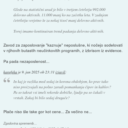
Glede na statistični urad je bilo v tretjem četrletju 992.000
delovno aktivnih. 11.000 manj ko na začetku leta. V zadnjem
četrtletju verjetno še za nekaj tisoč manj delovno aktivnih.
Torej imamo kontinuiran trend padanja delovno aktivnih.
Zavod za zaposlovanje "kaznuje" neposlušne, ki nočejo sodelovati
v njihovih butastih neučinkovitih programih, z izbrisom iz evidence.
Pa pada nezaposlenost...
karafeka
je
9. jan 2025 ob 23:31
izjavil
:
In kaj je razlika med sedaj in korona obdobjem, ko prav tako
niso proizvajali na polno zaradi pomankanja čipov in kablov?
Pa so takrat vsi imeli rekorde dobičke, ljudje pa so čakali v
vrstah. Zakaj bi bilo sedaj drugače?
Plače niso šle take gor kot cene... Za večino ne...
Zgodovina sprememb…