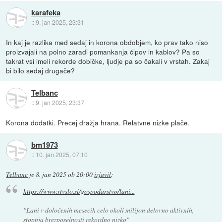
karafeka
::
9. jan 2025, 23:31
In kaj je razlika med sedaj in korona obdobjem, ko prav tako niso
proizvajali na polno zaradi pomankanja čipov in kablov? Pa so
takrat vsi imeli rekorde dobičke, ljudje pa so čakali v vrstah. Zakaj
bi bilo sedaj drugače?
Telbanc
::
9. jan 2025, 23:37
Korona dodatki. Precej dražja hrana. Relatvne nizke plače.
bm1973
::
10. jan 2025, 07:10
Telbanc
je
8. jan 2025 ob 20:00
izjavil
:
https://www.rtvslo.si/gospodarstvo/lani...
"Lani v določenih mesecih celo okoli milijon delovno aktivnih,
stopnja brezposelnosti rekordno nizko"