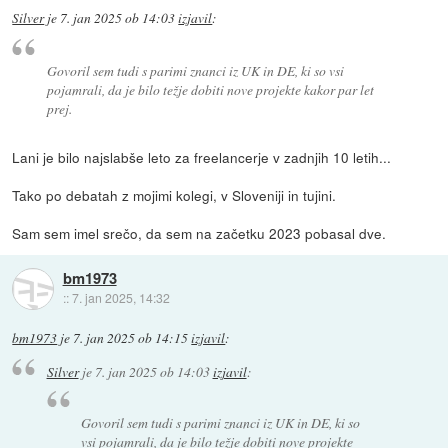
Silver
je
7. jan 2025 ob 14:03
izjavil
:
Govoril sem tudi s parimi znanci iz UK in DE, ki so vsi
pojamrali, da je bilo težje dobiti nove projekte kakor par let
prej.
Lani je bilo najslabše leto za freelancerje v zadnjih 10 letih...
Tako po debatah z mojimi kolegi, v Sloveniji in tujini.
Sam sem imel srečo, da sem na začetku 2023 pobasal dve.
bm1973
::
7. jan 2025, 14:32
bm1973
je
7. jan 2025 ob 14:15
izjavil
:
Silver
je
7. jan 2025 ob 14:03
izjavil
:
Govoril sem tudi s parimi znanci iz UK in DE, ki so
vsi pojamrali, da je bilo težje dobiti nove projekte