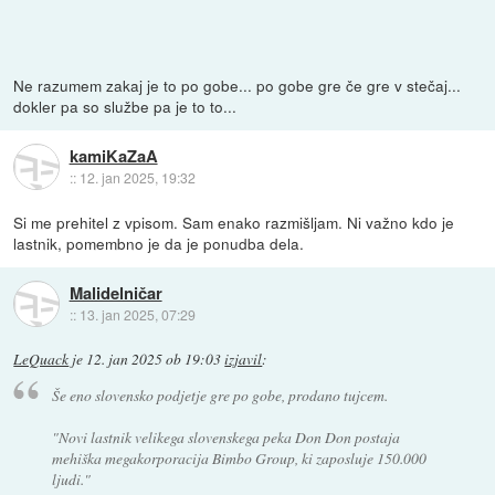
Ne razumem zakaj je to po gobe... po gobe gre če gre v stečaj...
dokler pa so službe pa je to to...
kamiKaZaA
::
12. jan 2025, 19:32
Si me prehitel z vpisom. Sam enako razmišljam. Ni važno kdo je
lastnik, pomembno je da je ponudba dela.
Malidelničar
::
13. jan 2025, 07:29
LeQuack
je
12. jan 2025 ob 19:03
izjavil
:
Še eno slovensko podjetje gre po gobe, prodano tujcem.
"Novi lastnik velikega slovenskega peka Don Don postaja
mehiška megakorporacija Bimbo Group, ki zaposluje 150.000
ljudi."