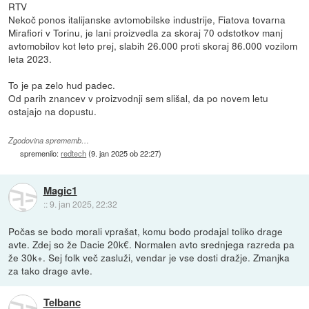
RTV
Nekoč ponos italijanske avtomobilske industrije, Fiatova tovarna
Mirafiori v Torinu, je lani proizvedla za skoraj 70 odstotkov manj
avtomobilov kot leto prej, slabih 26.000 proti skoraj 86.000 vozilom
leta 2023.
To je pa zelo hud padec.
Od parih znancev v proizvodnji sem slišal, da po novem letu
ostajajo na dopustu.
Zgodovina sprememb…
spremenilo:
redtech
(
9. jan 2025 ob 22:27
)
Magic1
::
9. jan 2025, 22:32
Počas se bodo morali vprašat, komu bodo prodajal toliko drage
avte. Zdej so že Dacie 20k€. Normalen avto srednjega razreda pa
že 30k+. Sej folk več zasluži, vendar je vse dosti dražje. Zmanjka
za tako drage avte.
Telbanc