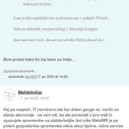
kakor par let prej.
Lani je bilo najslabše leto za freelancerje v zadnjih 10 letih...
Tako po debatah z mojimi kolegi, v Sloveniji in tujini.
Sam sem imel srečo, da sem na začetku 2024 pobasal dve.
Bom probal kako bo kaj letos za tretjo...
Zgodovina sprememb…
spremenilo:
bm1973
(
7. jan 2025 ob 14:33
)
Malidelničar
::
7. jan 2025, 16:03
Kaj pa nasploh, IT normiranci ste kar dober
oz. merilo za
gauge
stanje ekonomije - se vam zdi, da ste ponavadi v prvi vrsti in
opazujete spremembe na slabše/boljše (kot piše Mato989 je pa
potem gospodarska sprememba vidna skozi tipične, ročne service