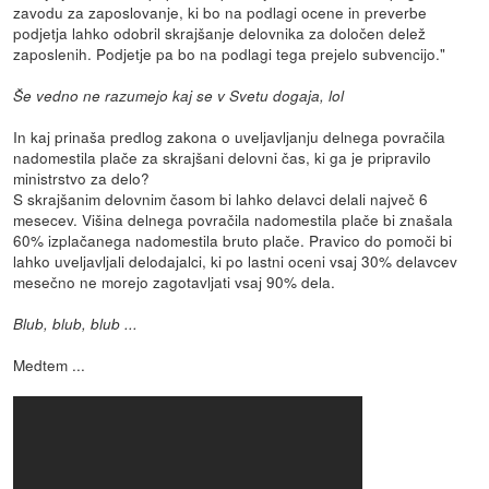
zavodu za zaposlovanje, ki bo na podlagi ocene in preverbe
podjetja lahko odobril skrajšanje delovnika za določen delež
zaposlenih. Podjetje pa bo na podlagi tega prejelo subvencijo."
Še vedno ne razumejo kaj se v Svetu dogaja, lol
In kaj prinaša predlog zakona o uveljavljanju delnega povračila
nadomestila plače za skrajšani delovni čas, ki ga je pripravilo
ministrstvo za delo?
S skrajšanim delovnim časom bi lahko delavci delali največ 6
mesecev. Višina delnega povračila nadomestila plače bi znašala
60% izplačanega nadomestila bruto plače. Pravico do pomoči bi
lahko uveljavljali delodajalci, ki po lastni oceni vsaj 30% delavcev
mesečno ne morejo zagotavljati vsaj 90% dela.
Blub, blub, blub ...
Medtem ...