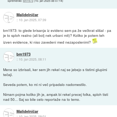
spremenilo:
bm1973
(
10. jan 2025 ob 07:14
)
Malidelničar
::
10. jan 2025, 07:39
bm1973: to glede brisanja iz evidenc sem pa že večkrat slišal - pa
je to sploh realno (ali bolj nek urbani mit)? Koliko je potem teh
izven evidence, ki niso zavedeni med nezaposlenimi?
bm1973
::
10. jan 2025, 08:11
Mene so izbrisali, ker sem jih rekel naj se jebejo s tistimi glupimi
tečaji.
Seveda potem, ko mi ni več pripadalo nadomestilo.
Nimam pojma koliko jih je, ampak bi rekel precej folka, sploh tisti
nad 50... Saj so bile celo reportaže na to temo.
Malidelničar
::
10. jan 2025, 09:01