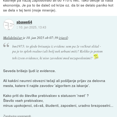
kasneje pa nazaj zaposlovalo ali do +10% več. Tako deluje ta naša
ekonomija. Je pa to še daleč od krize oz. da bi se delalo paniko kot
se dela v tej temi (moje mnenje).
sbawe64
::
10. jan 2025, 13:43
Malidelničar
je
10. jan 2025 ob 07:39
izjavil
:
bm1973: to glede brisanja iz evidenc sem pa že večkrat slišal -
pa je to sploh realno (ali bolj nek urbani mit)? Koliko je potem
teh izven evidence, ki niso zavedeni med nezaposlenimi?
Seveda brišejo ljudi iz evidence.
Ali kakšni neumni obvezni tečaji ali pošiljanje prijav za delovna
mesta, katere ti najde zavodov 'algoritem za iskanje'.
Kako priti do številke prebivalcev s statusom 'neet' ?
Število vseh prebivalcev,
minus upokojenci, oš+sš, študenti, zaposleni, uradno brezposelni...
Zgodovina sprememb…