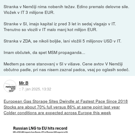
Stranka v Nemčiji nima nobenih težav. Edino premalo delovne sile.
Vložek v IT 3 milijone EUR.
Stranke v SI, imajo kapital iz pred 3 let in sedaj vlagajo v IT.
Trenutno so vlozili v IT malo manj kot milijon EUR.
Stranka v ZDA, se nikoli boljše, lani vložili 5 milijonov USD v IT.
Imam občutek, da spet MSM propaganda...
Medtem pa cene stanovanj v SI v višave. Cene avtov V Nemčiji
občutno padle, pri nas nisem zaznal padca, vsaj po oglasih sodeč.
Mr.B
::
7. jan 2025, 13:32
European Gas Storage Sites Dwindle at Fastest Pace Since 2018
Stocks are about 70% full versus 86% at same point last year
Colder conditions are expected across Europe this week