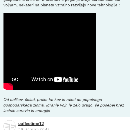
vojnam, nekateri na planetu vztrajno razvijajo nove tehnologije :
Od obližev, čelad, preko tankov in raket do popolnega
gospodarskega zloma. Igranje vojn je zelo drago, še posebej brez
lastnih surovin in energije
coffeetime12
::
6. jan 2025, 00:47