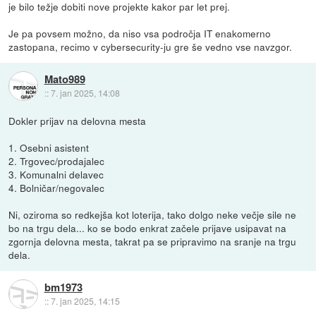
je bilo težje dobiti nove projekte kakor par let prej.
Je pa povsem možno, da niso vsa področja IT enakomerno
zastopana, recimo v cybersecurity-ju gre še vedno vse navzgor.
Mato989
::
7. jan 2025, 14:08
Dokler prijav na delovna mesta
1. Osebni asistent
2. Trgovec/prodajalec
3. Komunalni delavec
4. Bolničar/negovalec
Ni, oziroma so redkejša kot loterija, tako dolgo neke večje sile ne
bo na trgu dela... ko se bodo enkrat začele prijave usipavat na
zgornja delovna mesta, takrat pa se pripravimo na sranje na trgu
dela.
bm1973
::
7. jan 2025, 14:15