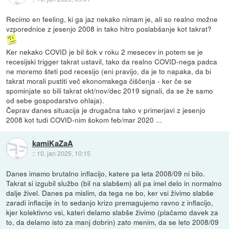
Recimo en feeling, ki ga jaz nekako nimam je, ali so realno možne
vzporednice z jesenjo 2008 in tako hitro poslabšanje kot takrat?
Ker nekako COVID je bil šok v roku 2 mesecev in potem se je
recesijski trigger takrat ustavil, tako da realno COVID-nega padca
ne moremo šteti pod recesijo (eni pravijo, da je to napaka, da bi
takrat morali pustiti več ekonomskega čiščenja - ker če se
spominjate so bili takrat okt/nov/dec 2019 signali, da se že samo
od sebe gospodarstvo ohlaja).
Čeprav danes situacija je drugačna tako v primerjavi z jesenjo
2008 kot tudi COVID-nim šokom feb/mar 2020 ...
kamiKaZaA
::
10. jan 2025, 10:15
Danes imamo brutalno inflacijo, katere pa leta 2008/09 ni bilo.
Takrat si izgubil službo (bil na slabšem) ali pa imel delo in normalno
dalje živel. Danes pa mislim, da tega ne bo, ker vsi živimo slabše
zaradi inflacije in to sedanjo krizo premagujemo ravno z inflacijo,
kjer kolektivno vsi, kateri delamo slabše živimo (plačamo davek za
to, da delamo isto za manj dobrin) zato menim, da se leto 2008/09