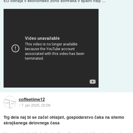
EU odhaja v ekonomsko zono somraka v spalni halji ...
coffeetime12
::
7. jan 2025, 02:06
Trg dela naj bi se začel ohlajati, gospodarstvo čaka na shemo
skrajšanega delovnega časa