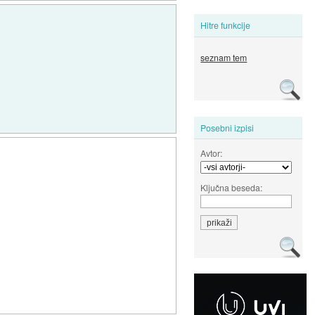
Hitre funkcije
seznam tem
Posebni izpisi
Avtor:
Ključna beseda: