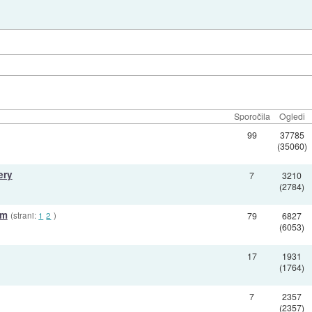
Sporočila
Ogledi
99
37785
(35060)
ery
7
3210
(2784)
em
(strani:
1
2
)
79
6827
(6053)
17
1931
(1764)
7
2357
(2357)