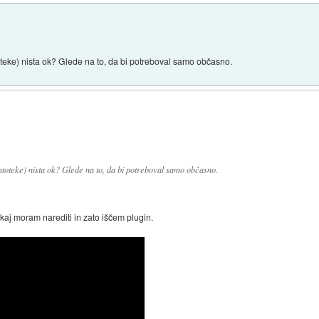
oteke) nista ok? Glede na to, da bi potreboval samo občasno.
toteke) nista ok? Glede na to, da bi potreboval samo občasno.
kaj moram narediti in zato iščem plugin.