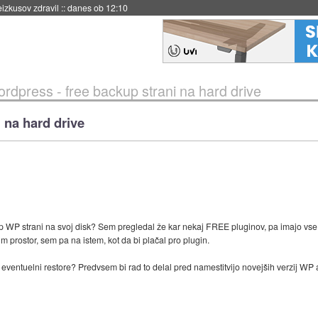
danes ob 11:37
rdpress - free backup strani na hard drive
 na hard drive
p WP strani na svoj disk? Sem pregledal že kar nekaj FREE pluginov, pa imajo vs
 prostor, sem pa na istem, kot da bi plačal pro plugin.
ventuelni restore? Predvsem bi rad to delal pred namestitvijo novejših verzij WP ali