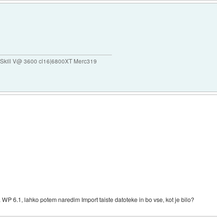
Skill V@ 3600 cl16|6800XT Merc319
 WP 6.1, lahko potem naredim Import taiste datoteke in bo vse, kot je bilo?