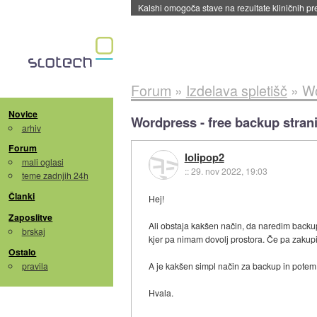
Forum
»
Izdelava spletišč
»
Wo
Novice
Wordpress - free backup strani
arhiv
Forum
lolipop2
mali oglasi
::
29. nov 2022, 19:03
teme zadnjih 24h
Članki
Hej!
Zaposlitve
Ali obstaja kakšen način, da naredim backu
brskaj
kjer pa nimam dovolj prostora. Če pa zakupim
Ostalo
pravila
A je kakšen simpl način za backup in potem e
Hvala.