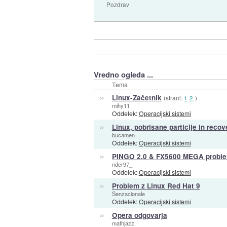
Pozdrav
Vredno ogleda ...
Tema
»
Linux-Začetnik
(strani:
1
2
)
mihy11
Oddelek:
Operacijski sistemi
»
Linux, pobrisane particije in recov
bucamen
Oddelek:
Operacijski sistemi
»
PINGO 2.0 & FX5600 MEGA probl
rider97_
Oddelek:
Operacijski sistemi
»
Problem z Linux Red Hat 9
Senzacionale
Oddelek:
Operacijski sistemi
»
Opera odgovarja
mathjazz