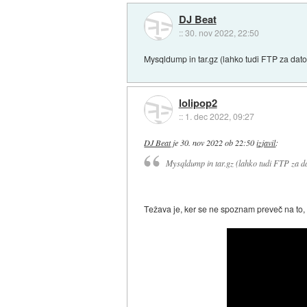
DJ Beat
::
30. nov 2022, 22:50
Mysqldump in tar.gz (lahko tudi FTP za dat
lolipop2
::
1. dec 2022, 09:27
DJ Beat
je
30. nov 2022 ob 22:50
izjavil
:
Mysqldump in tar.gz (lahko tudi FTP za da
Težava je, ker se ne spoznam preveč na to, 