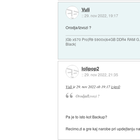
Vuli
::
29. nov 2022, 19:17
Orodja/Izvozi ?
|Gb x570 Pro|R9 5900x|64GB DDR4 RAM G.
Black|
lolipop2
::
29. nov 2022, 21:35
Vuli
je
29. nov 2022 ob 19:17
izjavil
:
Orodja/Izvozi ?
Pa je to isto kot Backup?
Recimo,d a gre kaj narobe pri updejtanju na