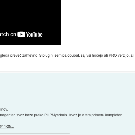
gleda preveč zahtevno. S plugini sem pa obupal, saj vsi hočejo ali PRO verzijo, al
inov.
anager ter izvoz baze preko PHPMyadmin. Izvoz je v tem primeru kompleten.
/11/25...