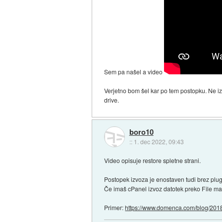
Sem pa našel a video
Verjetno bom šel kar po tem postopku. Ne iz
drive.
boro10
::
1. dec 2022, 09:43
Video opisuje restore spletne strani.
Postopek izvoza je enostaven tudi brez plug
Če imaš cPanel izvoz datotek preko File m
Primer:
https://www.domenca.com/blog/2018