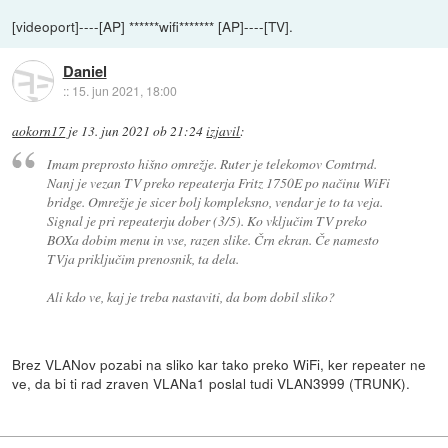
[videoport]----[AP] ******wifi******* [AP]----[TV].
Daniel
::
15. jun 2021, 18:00
aokorn17
je
13. jun 2021 ob 21:24
izjavil
:
Imam preprosto hišno omrežje. Ruter je telekomov Comtrnd.
Nanj je vezan TV preko repeaterja Fritz 1750E po načinu WiFi
bridge. Omrežje je sicer bolj kompleksno, vendar je to ta veja.
Signal je pri repeaterju dober (3/5). Ko vključim TV preko
BOXa dobim menu in vse, razen slike. Črn ekran. Če namesto
TVja priključim prenosnik, ta dela.
Ali kdo ve, kaj je treba nastaviti, da bom dobil sliko?
Brez VLANov pozabi na sliko kar tako preko WiFi, ker repeater ne
ve, da bi ti rad zraven VLANa1 poslal tudi VLAN3999 (TRUNK).