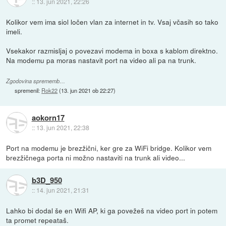
::
13. jun 2021, 22:26
Kolikor vem ima siol ločen vlan za internet in tv. Vsaj včasih so tako
imeli.
Vsekakor razmisljaj o povezavi modema in boxa s kablom direktno.
Na modemu pa moras nastavit port na video ali pa na trunk.
Zgodovina sprememb…
spremenil:
Rok22
(
13. jun 2021 ob 22:27
)
aokorn17
::
13. jun 2021, 22:38
Port na modemu je brezžični, ker gre za WiFi bridge. Kolikor vem
brezžičnega porta ni možno nastaviti na trunk ali video...
b3D_950
::
14. jun 2021, 21:31
Lahko bi dodal še en Wifi AP, ki ga povežeš na video port in potem
ta promet repeataš.