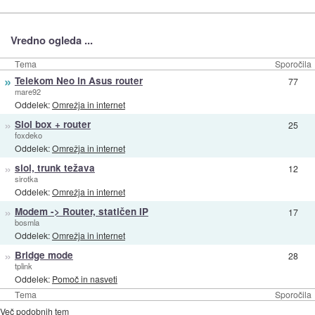
Vredno ogleda ...
Tema
Sporočila
»
Telekom Neo in Asus router
77
mare92
Oddelek:
Omrežja in internet
»
Siol box + router
25
foxdeko
Oddelek:
Omrežja in internet
»
siol, trunk težava
12
sirotka
Oddelek:
Omrežja in internet
»
Modem -> Router, statičen IP
17
bosmla
Oddelek:
Omrežja in internet
»
Bridge mode
28
tplink
Oddelek:
Pomoč in nasveti
Tema
Sporočila
Več podobnih tem