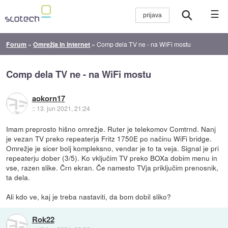
☰
Forum
»
Omrežja in internet
»
Comp dela TV ne - na WiFi mostu
Comp dela TV ne - na WiFi mostu
aokorn17
::
13. jun 2021, 21:24
Imam preprosto hišno omrežje. Ruter je telekomov Comtrnd. Nanj
je vezan TV preko repeaterja Fritz 1750E po načinu WiFi bridge.
Omrežje je sicer bolj kompleksno, vendar je to ta veja. Signal je pri
repeaterju dober (3/5). Ko vključim TV preko BOXa dobim menu in
vse, razen slike. Črn ekran. Če namesto TVja priključim prenosnik,
ta dela.
Ali kdo ve, kaj je treba nastaviti, da bom dobil sliko?
Rok22