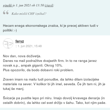
ginekk
je
1. jun 2021 ob 13:50
izjavil
:
Kako misliš CHF iznihal?
Hecam enega ekonomskega znalca, ki je precej aktiven tudi v
politiki :-)
feryz
::
1. jun 2021, 15:48
Nov dan, nova doživetja.
Danes na mail podražitve dvajsetih firm. In to ne ranga janez
novak s.p., ampak giganti. Okrog 10%.
Plus opozorilo, da bodo dobavni roki problem.
Zraven imam na mailu tudi ponudbe, da lahko dilam izolacijske
materiale na sever. V kolikor bi jih imel, seveda. Če jih tam ni, jih je
tukaj še manj.
Švicarje pa pustite lepo pri miru. Imajo dovolj krvavega denarja (in
ostalih dobrin), da lahko cel svet držijo v šahu. Tako, kot njim paše.