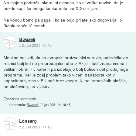
Na mojem področju skoraj ni meseca, ko ni velike novice, da je
nekdo kupil še enega konkurenta, za X(X) milijard.
Na koncu bomo pa gagali, ko se bojo prijateljsko dogovarjali o
"konkurenčnih" cenah.
Bwaze6
::
2. jun 2021, 10:42
Meni se bolj zdi, da so evropski proizvajalci surovin, polizdelkov v
resnici bolj kot ne preprodajalci robe iz Azije - tudi znana imena z
velikimi obrati - v katerih pa izdelujejo bolj butičen del prodajnega
programa. Ker je zdaj problem tako v ceni transporta kot v
kapacitetah, smo v EU pač brez vsega. Ni ne keramičnih ploščic,
ne pločevine, ne vijakov...
Zgodovina sprememb…
spremenilo:
Bwaze6
(
2. jun 2021 ob 10:48
)
Lonsarg
::
2. jun 2021, 11:12