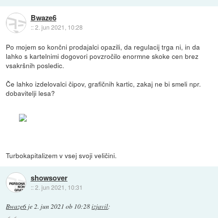
Bwaze6
::
2. jun 2021, 10:28
Po mojem so končni prodajalci opazili, da regulacij trga ni, in da
lahko s kartelnimi dogovori povzročilo enormne skoke cen brez
vsakršnih posledic.
Če lahko izdelovalci čipov, grafičnih kartic, zakaj ne bi smeli npr.
dobavitelji lesa?
Turbokapitalizem v vsej svoji veličini.
showsover
::
2. jun 2021, 10:31
Bwaze6
je
2. jun 2021 ob 10:28
izjavil
: