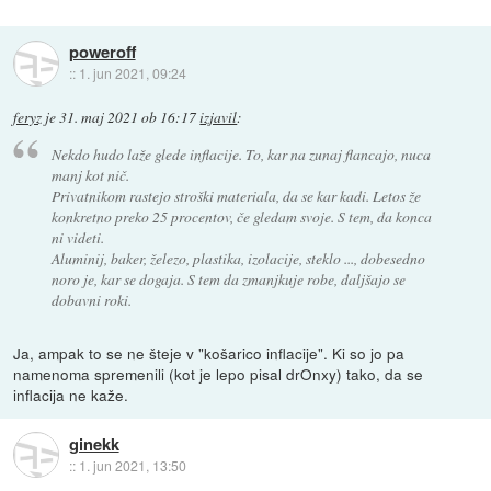
poweroff
::
1. jun 2021, 09:24
feryz
je
31. maj 2021 ob 16:17
izjavil
:
Nekdo hudo laže glede inflacije. To, kar na zunaj flancajo, nuca
manj kot nič.
Privatnikom rastejo stroški materiala, da se kar kadi. Letos že
konkretno preko 25 procentov, če gledam svoje. S tem, da konca
ni videti.
Aluminij, baker, železo, plastika, izolacije, steklo ..., dobesedno
noro je, kar se dogaja. S tem da zmanjkuje robe, daljšajo se
dobavni roki.
Ja, ampak to se ne šteje v "košarico inflacije". Ki so jo pa
namenoma spremenili (kot je lepo pisal drOnxy) tako, da se
inflacija ne kaže.
ginekk
::
1. jun 2021, 13:50