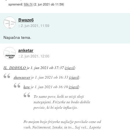
spremenil:
Miki N
(
2. jun 2021 ob 11:59
)
Bwaze6
::
2. jun 2021, 11:59
Napačna tema.
anketar
::
2. jun 2021, 12:00
IL_DIAVOLO
je
1. jun 2021 ob 17:37
izjavil
:
showsover
je
1. jun 2021 ob 16:33
izjavil
:
kow
je
1. jun 2021 ob 16:19
izjavil
:
To samo pove, kolk so nizji sloji
nategnjeni. Frizerke ne bodo dobile
povisic, ki bi ujele inflacijo.
Po mojem bojo frizerke najlažje povišale cene od
vseh. Nečimrnost, ženske, in to... Saj veš... Lepota