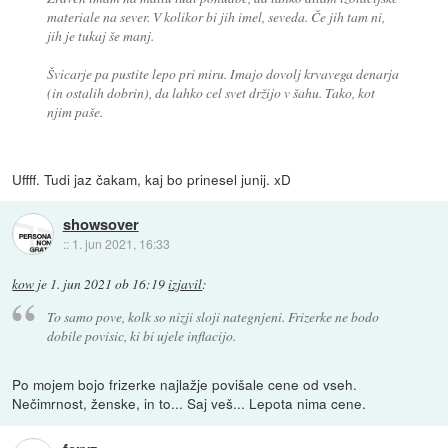
materiale na sever. V kolikor bi jih imel, seveda. Če jih tam ni,
jih je tukaj še manj.
Švicarje pa pustite lepo pri miru. Imajo dovolj krvavega denarja
(in ostalih dobrin), da lahko cel svet držijo v šahu. Tako, kot
njim paše.
Uffff. Tudi jaz čakam, kaj bo prinesel junij. xD
showsover
::
1. jun 2021, 16:33
kow
je
1. jun 2021 ob 16:19
izjavil
:
To samo pove, kolk so nizji sloji nategnjeni. Frizerke ne bodo
dobile povisic, ki bi ujele inflacijo.
Po mojem bojo frizerke najlažje povišale cene od vseh.
Nečimrnost, ženske, in to... Saj veš... Lepota nima cene.