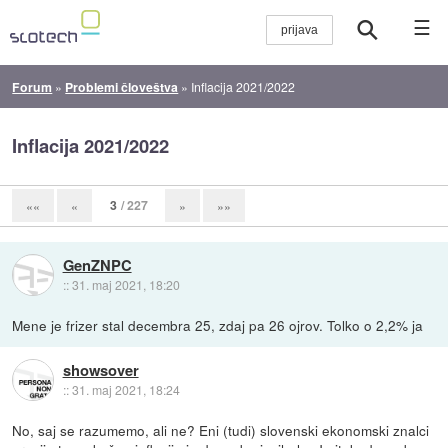
☰
Forum
»
Problemi človeštva
»
Inflacija 2021/2022
Inflacija 2021/2022
3
/ 227
««
«
»
»»
GenZNPC
::
31. maj 2021, 18:20
Mene je frizer stal decembra 25, zdaj pa 26 ojrov. Tolko o 2,2% ja
showsover
::
31. maj 2021, 18:24
No, saj se razumemo, ali ne? Eni (tudi) slovenski ekonomski znalci