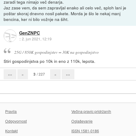
zaradi tega nimajo več denarja.
Jaz zase vem, da sem zapravljal enako ali celo več, sploh lani je
poštar skoraj dnevno nosil pakete. Morda je šlo le nekaj manj
bencina, ker ni bilo vožnje na šiht.
GenZNPC
::
2. jun 2021, 12:19
25G / 850K gospodinjstev = 30K na gospodinjstvo
Stiri gospodinjstva po 10k in eno z 110k, lepota.
3
/ 227
««
«
»
»»
Pravila
Večina pravic pridržanih
Odgovornost
Oglaševanje
Kontakt
ISSN 1581-0186