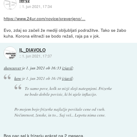
feryz
::
1. jun 2021, 17:34
https://www.24ur.com/novice/preverjeno/...
Evo, zdaj so začeli že mediji obljubljati podražitve. Tako se žabo
kuha. Korona elitneži se bodo režali, raja pa v jok.
IL_DIAVOLO
::
1. jun 2021, 17:37
showsover
je
1. jun 2021 ob 16:33
izjavil
:
kow
je
1. jun 2021 ob 16:19
izjavil
:
To samo pove, kolk so nizji sloji nategnjeni. Frizerke
ne bodo dobile povisic, ki bi ujele inflacijo.
Po mojem bojo frizerke najlažje povišale cene od vseh.
Nečimrnost, ženske, in to... Saj veš... Lepota nima cene.
Bos pac sel k frizerju enkrat na 2 meseca.