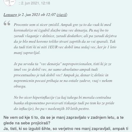
::
2. jun 2021, 12:18
Lonsarg
je
2. jun 2021 ob 12:07
izjavil
:
Procente sem si sicer zmislil. Ampak gre za to da vsak ki med
koronakrizo ni izgubil sluzbe ima vec denarja. Pa naj bo to
zaradi vlaganje v delnice, zaradi dodatkov, ali pa zaradi dejstva
da je blo med korono toliko stvari zaprtih da so vsi sparali. Tak
da tudi tisti ki ni niti 1EUR vec dobil ima sedaj vec, ker je 1 leto
manj zapravljal.
Je pa seveda ta "vec denarja" neproporcionalen, tisti ki je ze
imel vec je dobil vec, ne samo absolutno ampak tudi
procentualno je tak dobil vec! Ampak ja, denar iz delnic in
nepremicnin pocasi prihaja se na ostale zadeve, vsaj v nekem
obsegu.
Ne bo sicer hiperinflacije (za kaj takega bi morala centralna
banka eksponentno povecevati tiskanje tudi po tem ko ze pride
do inflacije), bo pa v naslesnjih 10 letih pestro.
Ne vem od kje ti to, da se je manj zapravljalo v zadnjem letu, a te
glede na sebe projiciraš?
Ja, tisti, ki so izgubli šihte, so verjetno res manj zapravljali, ampak ti