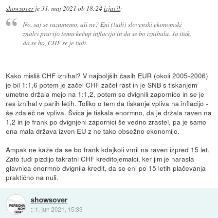
showsover
je
31. maj 2021 ob 18:24
izjavil
:
No, saj se razumemo, ali ne? Eni (tudi) slovenski ekonomski
znalci pravijo temu kečup inflacija in da se bo iznihala. Ja itak,
da se bo, CHF se je tudi.
Kako misliš CHF iznihal? V najboljših časih EUR (okoli 2005-2006)
je bil 1:1,6 potem je začel CHF začel rast in je SNB s tiskanjem
umetno držala mejo na 1:1,2, potem so dvignili zapornico in se je
res iznihal v parih letih. Toliko o tem da tiskanje vpliva na inflacijo -
še zdaleč ne vpliva. Švica je tiskala enormno, da je držala raven na
1,2 in je frank po dvignjeni zapornici še vedno zrastel, pa je samo
ena mala država izven EU z ne tako obsežno ekonomijo.
Ampak ne kaže da se bo frank kdajkoli vrnil na raven izpred 15 let.
Zato tudi pizdijo takratni CHF kreditojemalci, ker jim je narasla
glavnica enormno dvignila kredit, da so eni po 15 letih plačevanja
praktično na nuli.
showsover
::
1. jun 2021, 15:33