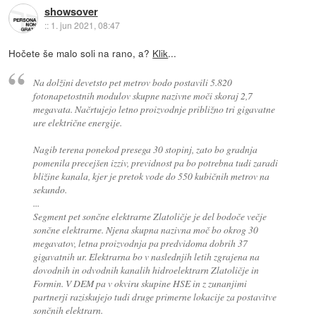
showsover
::
1. jun 2021, 08:47
Hočete še malo soli na rano, a?
Klik
...
Na dolžini devetsto pet metrov bodo postavili 5.820
fotonapetostnih modulov skupne nazivne moči skoraj 2,7
megavata. Načrtujejo letno proizvodnje približno tri gigavatne
ure električne energije.
Nagib terena ponekod presega 30 stopinj, zato bo gradnja
pomenila precejšen izziv, previdnost pa bo potrebna tudi zaradi
bližine kanala, kjer je pretok vode do 550 kubičnih metrov na
sekundo.
...
Segment pet sončne elektrarne Zlatoličje je del bodoče večje
sončne elektrarne. Njena skupna nazivna moč bo okrog 30
megavatov, letna proizvodnja pa predvidoma dobrih 37
gigavatnih ur. Elektrarna bo v naslednjih letih zgrajena na
dovodnih in odvodnih kanalih hidroelektrarn Zlatoličje in
Formin. V DEM pa v okviru skupine HSE in z zunanjimi
partnerji raziskujejo tudi druge primerne lokacije za postavitve
sončnih elektrarn.