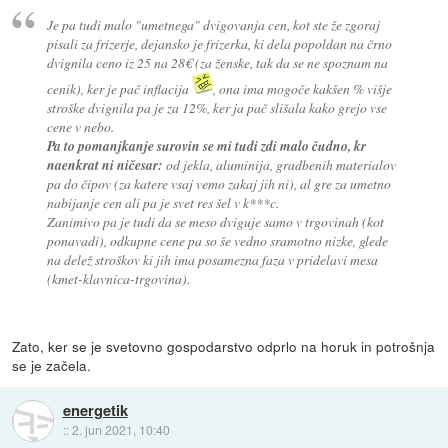
Je pa tudi malo "umetnega" dvigovanja cen, kot ste že zgoraj
pisali za frizerje, dejansko je frizerka, ki dela popoldan na črno
dvignila ceno iz 25 na 28€ (za ženske, tak da se ne spoznam na
cenik), ker je pač inflacija
, ona ima mogoče kakšen % višje
stroške dvignila pa je za 12%, ker ja pač slišala kako grejo vse
cene v nebo.
Pa to pomanjkanje surovin se mi tudi zdi malo čudno, kr
naenkrat ni ničesar:
od jekla, aluminija, gradbenih materialov
pa do čipov (za katere vsaj vemo zakaj jih ni), al gre za umetno
nabijanje cen ali pa je svet res šel v k***c.
Zanimivo pa je tudi da se meso dviguje samo v trgovinah (kot
ponavadi), odkupne cene pa so še vedno sramotno nizke, glede
na delež stroškov ki jih ima posamezna faza v pridelavi mesa
(kmet-klavnica-trgovina).
Zato, ker se je svetovno gospodarstvo odprlo na horuk in potrošnja
se je začela.
energetik
::
2. jun 2021, 10:40