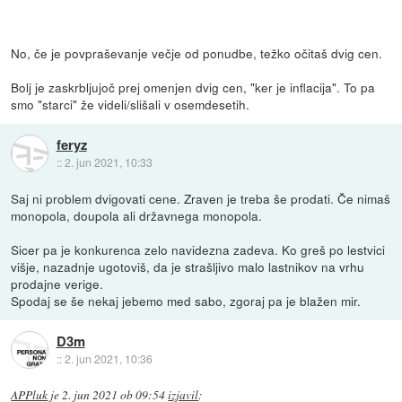
No, če je povpraševanje večje od ponudbe, težko očitaš dvig cen.
Bolj je zaskrbljujoč prej omenjen dvig cen, "ker je inflacija". To pa
smo "starci" že videli/slišali v osemdesetih.
feryz
::
2. jun 2021, 10:33
Saj ni problem dvigovati cene. Zraven je treba še prodati. Če nimaš
monopola, doupola ali državnega monopola.
Sicer pa je konkurenca zelo navidezna zadeva. Ko greš po lestvici
višje, nazadnje ugotoviš, da je strašljivo malo lastnikov na vrhu
prodajne verige.
Spodaj se še nekaj jebemo med sabo, zgoraj pa je blažen mir.
D3m
::
2. jun 2021, 10:36
APPluk
je
2. jun 2021 ob 09:54
izjavil
: