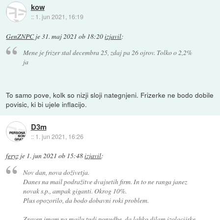
kow
::
1. jun 2021, 16:19
GenZNPC
je
31. maj 2021 ob 18:20
izjavil
:
Mene je frizer stal decembra 25, zdaj pa 26 ojrov. Tolko o 2,2%
ja
To samo pove, kolk so nizji sloji nategnjeni. Frizerke ne bodo dobile
povisic, ki bi ujele inflacijo.
D3m
::
1. jun 2021, 16:26
feryz
je
1. jun 2021 ob 15:48
izjavil
:
Nov dan, nova doživetja.
Danes na mail podražitve dvajsetih firm. In to ne ranga janez
novak s.p., ampak giganti. Okrog 10%.
Plus opozorilo, da bodo dobavni roki problem.
Zraven imam na mailu tudi ponudbe, da lahko dilam izolacijske