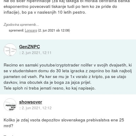
Ne bo sicer hiperinflacije (za kaj takega bi morala centralna banka
eksponentno povecevati tiskanje tudi po tem ko ze pride do
inflacije), bo pa v naslesnjih 10 letih pestro.
Zgodovina sprememb…
spremenil:
Lonsarg
(
2. jun 2021 ob 12:08
)
GenZNPC
::
2. jun 2021, 12:11
Recimo en samski youtube/cryptotrader nolifer v svojih dvajsetih, ki
se v studentskem domu do 30 leta igracka z zepnino bo itak najbolj
pameten od vseh. Pa ker se mu je 1x vsralo z kripto, pa se utajo
davkov, ima obcutek da je boga za jajca prijel.
Tele sploh ni treba jemati resno, ko kaj napisejo.
showsover
::
2. jun 2021, 12:12
Koliko je zdaj vsota depozitov slovenskega prebivalstva ene 25
mrd?