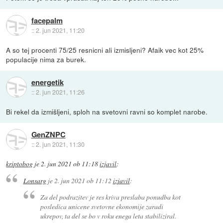
facepalm
::
2. jun 2021, 11:20
A so tej procenti 75/25 resnicni ali izmisljeni? Afaik vec kot 25%
populacije nima za burek.
energetik
::
2. jun 2021, 11:26
Bi rekel da izmišljeni, sploh na svetovni ravni so komplet narobe.
GenZNPC
::
2. jun 2021, 11:30
kriptobog
je
2. jun 2021 ob 11:18
izjavil
:
Lonsarg
je
2. jun 2021 ob 11:12
izjavil
:
Za del podrazitev je res kriva preslaba ponudba kot
posledica unicene svetovne ekonomije zaradi
ukrepov, ta del se bo v roku enega leta stabiliziral.