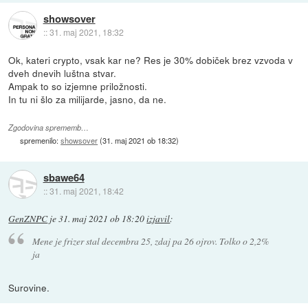
showsover
::
31. maj 2021, 18:32
Ok, kateri crypto, vsak kar ne? Res je 30% dobiček brez vzvoda v
dveh dnevih luštna stvar.
Ampak to so izjemne priložnosti.
In tu ni šlo za milijarde, jasno, da ne.
Zgodovina sprememb…
spremenilo:
showsover
(
31. maj 2021 ob 18:32
)
sbawe64
::
31. maj 2021, 18:42
GenZNPC
je
31. maj 2021 ob 18:20
izjavil
:
Mene je frizer stal decembra 25, zdaj pa 26 ojrov. Tolko o 2,2%
ja
Surovine.