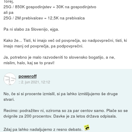
Torej,
25G / 850K gospodinjstev = 30K na gospodinjstvo
ali pa
25G / 2M prebivalcev = 12,5K na prebivalca
Pa ni slabo za Slovenijo, ejga.
Kako že... Tisti, ki imajo več od povprečja, so nadpovprečni, tisti, ki
imajo manj od povprečja, pa podpovprečni.
Ja, potrebno je malo razvodeniti to slovensko bogatijo, a ne,
mislim, halo, kaj se to pravi!
poweroff
::
2. jun 2021, 12:12
No, če si si procente izmislil, si pa lahko izmišljujemo še druge
stvari.
Recimo: podražitev ni, oziroma so za par centov samo. Plače so se
dvignile za 200 procentov. Davke je za letos država odpisala.
Zdaj pa lahko nadaljujemo z resno debato.