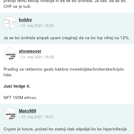
pravijo temu kečup inflacija in da se bo iznihala. Ja itak, da se bo,
CHF se je tudi.
bobby
::
31. maj 2021, 18:25
Ja se bo iznihala ampak upam (negiraj) da ne bo top nihaj na 12%.
showsover
::
31. maj 2021, 18:28
Predlog za reklamno geslo kakšne investicijske/brokerske/kripto
hiše:
Just hedge it.
NFT 150M ethrov.
Mato989
::
31. maj 2021, 18:31
Crypto je future, počasi bo zadnji vlak odpeljal ko bo hiperinflacija