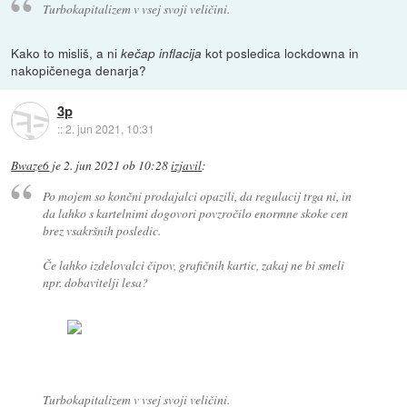
Turbokapitalizem v vsej svoji veličini.
Kako to misliš, a ni
kot posledica lockdowna in
kečap inflacija
nakopičenega denarja?
3p
::
2. jun 2021, 10:31
Bwaze6
je
2. jun 2021 ob 10:28
izjavil
:
Po mojem so končni prodajalci opazili, da regulacij trga ni, in
da lahko s kartelnimi dogovori povzročilo enormne skoke cen
brez vsakršnih posledic.
Če lahko izdelovalci čipov, grafičnih kartic, zakaj ne bi smeli
npr. dobavitelji lesa?
Turbokapitalizem v vsej svoji veličini.