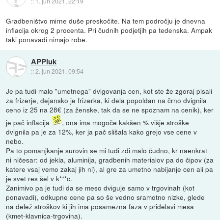
::
1. jun 2021, 22:19
Gradbeništvo mirne duše preskočite. Na tem področju je dnevna
inflacija okrog 2 procenta. Pri čudnih podjetjih pa tedenska. Ampak
taki ponavadi nimajo robe.
APPluk
::
2. jun 2021, 09:54
Je pa tudi malo "umetnega" dvigovanja cen, kot ste že zgoraj pisali
za frizerje, dejansko je frizerka, ki dela popoldan na črno dvignila
ceno iz 25 na 28€ (za ženske, tak da se ne spoznam na cenik), ker
je pač inflacija
, ona ima mogoče kakšen % višje stroške
dvignila pa je za 12%, ker ja pač slišala kako grejo vse cene v
nebo.
Pa to pomanjkanje surovin se mi tudi zdi malo čudno, kr naenkrat
ni ničesar: od jekla, aluminija, gradbenih materialov pa do čipov (za
katere vsaj vemo zakaj jih ni), al gre za umetno nabijanje cen ali pa
je svet res šel v k***c.
Zanimivo pa je tudi da se meso dviguje samo v trgovinah (kot
ponavadi), odkupne cene pa so še vedno sramotno nizke, glede
na delež stroškov ki jih ima posamezna faza v pridelavi mesa
(kmet-klavnica-trgovina).