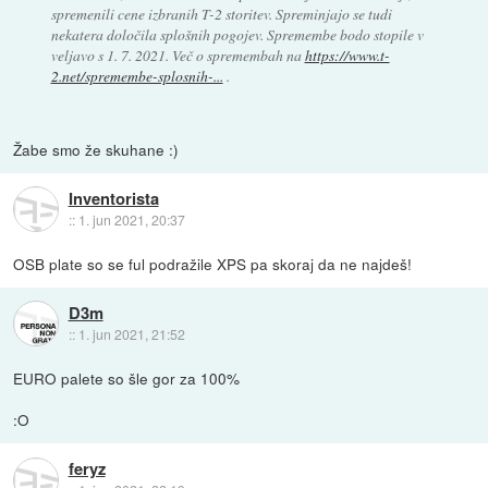
spremenili cene izbranih T-2 storitev. Spreminjajo se tudi
nekatera določila splošnih pogojev. Spremembe bodo stopile v
veljavo s 1. 7. 2021. Več o spremembah na
https://www.t-
2.net/spremembe-splosnih-...
.
Žabe smo že skuhane :)
Inventorista
::
1. jun 2021, 20:37
OSB plate so se ful podražile XPS pa skoraj da ne najdeš!
D3m
::
1. jun 2021, 21:52
EURO palete so šle gor za 100%
:O
feryz