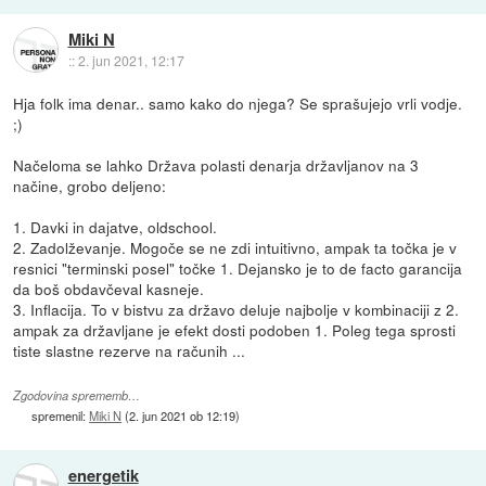
Miki N
::
2. jun 2021, 12:17
Hja folk ima denar.. samo kako do njega? Se sprašujejo vrli vodje.
;)
Načeloma se lahko Država polasti denarja državljanov na 3
načine, grobo deljeno:
1. Davki in dajatve, oldschool.
2. Zadolževanje. Mogoče se ne zdi intuitivno, ampak ta točka je v
resnici "terminski posel" točke 1. Dejansko je to de facto garancija
da boš obdavčeval kasneje.
3. Inflacija. To v bistvu za državo deluje najbolje v kombinaciji z 2.
ampak za državljane je efekt dosti podoben 1. Poleg tega sprosti
tiste slastne rezerve na računih ...
Zgodovina sprememb…
spremenil:
Miki N
(
2. jun 2021 ob 12:19
)
energetik