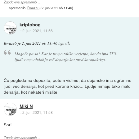
Zgodovina sprememb…
spremenilo:
Bwaze6
(
2. jun 2021 ob 11:46
)
kriptobog
::
2. jun 2021, 11:56
Bwaze6
je
2. jun 2021 ob 11:46
izjavil
:
Mogoče pa so? Kar je ravno toliko verjetno, kot da ima 75%
ljudi v tem obdobju več denarja kot pred koronakrizo.
Če pogledamo depozite, potem vidimo, da dejansko ima ogromno
ljudi več denarja, kot pred korona krizo... Ljudje nimajo tako malo
denarja, kot nekateri mislite.
Miki N
::
2. jun 2021, 11:58
Sori
Zgodovina sprememb…