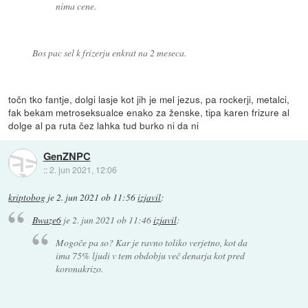
nima cene.
Bos pac sel k frizerju enkrat na 2 meseca.
točn tko fantje, dolgi lasje kot jih je mel jezus, pa rockerji, metalci,
fak bekam metroseksualce enako za ženske, tipa karen frizure al
dolge al pa ruta čez lahka tud burko ni da ni
GenZNPC
::
2. jun 2021, 12:06
kriptobog
je
2. jun 2021 ob 11:56
izjavil
:
Bwaze6
je
2. jun 2021 ob 11:46
izjavil
:
Mogoče pa so? Kar je ravno toliko verjetno, kot da
ima 75% ljudi v tem obdobju več denarja kot pred
koronakrizo.