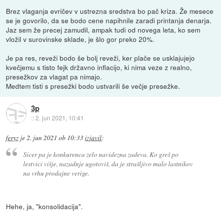
Brez vlaganja evričev v ustrezna sredstva bo pač kriza. Že mesece
se je govorilo, da se bodo cene napihnile zaradi printanja denarja.
Jaz sem že precej zamudil, ampak tudi od novega leta, ko sem
vložil v surovinske sklade, je šlo gor preko 20%.
Je pa res, reveži bodo še bolj reveži, ker plače se usklajujejo
kvečjemu s tisto fejk državno inflacijo, ki nima veze z realno,
presežkov za vlagat pa nimajo.
Medtem tisti s presežki bodo ustvarili še večje presežke.
3p
::
2. jun 2021, 10:41
feryz
je
2. jun 2021 ob 10:33
izjavil
:
Sicer pa je konkurenca zelo navidezna zadeva. Ko greš po
lestvici višje, nazadnje ugotoviš, da je strašljivo malo lastnikov
na vrhu prodajne verige.
Hehe, ja, "konsolidacija".