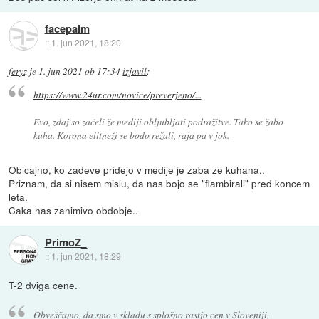
facepalm
::
1. jun 2021, 18:20
feryz
je
1. jun 2021 ob 17:34
izjavil
:
https://www.24ur.com/novice/preverjeno/...
Evo, zdaj so začeli že mediji obljubljati podražitve. Tako se žabo
kuha. Korona elitneži se bodo režali, raja pa v jok.
Obicajno, ko zadeve pridejo v medije je zaba ze kuhana..
Priznam, da si nisem mislu, da nas bojo se "flambirali" pred koncem
leta.
Caka nas zanimivo obdobje..
PrimoZ_
::
1. jun 2021, 18:29
T-2 dviga cene.
Obveščamo, da smo v skladu s splošno rastjo cen v Sloveniji,