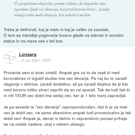
Če pogledamo depozite, potem vidimo, da dejansko ima
ogromno ljudi več denarja, kot pred korona krizo... Ljudje
nimajo tako malo denarja, kot nekateri mislite.
Treba je definirati, kaj je malo in kaj je veliko za zacetek.
O tem se marsikje pogovarja loceno glede na starost in socialni
status in ne mece vse v isti kos.
Lonsarg
::
2. jun 2021, 12:07
Procente sem si sicer zmislil. Ampak gre za to da vsak ki med
koronakrizo ni izgubil sluzbe ima vec denarja. Pa naj bo to zaradi
vlaganje v delnice, zaradi dodatkov, ali pa zaradi dejstva da je blo
med korono toliko stvari zaprtih da so vsi sparali. Tak da tudi tisti ki
ni niti 1EUR vec dobil ima sedaj vec, ker je 1 leto manj zapravljal.
Je pa seveda ta "vec denarja" neproporcionalen, tisti ki je ze imel
vec je dobil vec, ne samo absolutno ampak tudi procentualno je tak
dobil vec! Ampak ja, denar iz delnic in nepremicnin pocasi prihaja
se na ostale zadeve, vsaj v nekem obsegu.