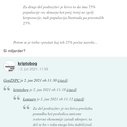
Za drugi del podrazitev je krivo to da ima 75%
populacije vec denarja kot prej, torej ne zgolj
korporacije, tudi populacija.Nastrada pa preostalih
25%.
Potem se je treba vprašati kaj teh 25% počne narobe...
Si miljarder?
kriptobog
::
2. jun 2021, 11:39
GenZNPC
je
2. jun 2021 ob 11:30
izjavil
:
kriptobog
je
2. jun 2021 ob 11:18
izjavil
:
Lonsarg
je
2. jun 2021 ob 11:12
izjavil
:
Za del podrazitev je res kriva preslaba
ponudba kot posledica unicene
svetovne ekonomije zaradi ukrepov, ta
del se bo v roku enega leta stabiliziral.