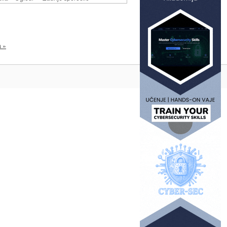
a »
Na vrh ^