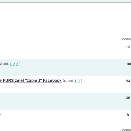
Sporoč
13
strani:
1
2
3
)
10
e FURS želel "zapreti" Facebook
(strani:
1
2
)
94
38
o
8
Sporoč