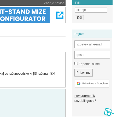
Išči:
Zadnje novice
Prijava
Zapomni si me
 kaj se računovodsko knjiži računalniški
nov uporabnik
pozabili geslo?