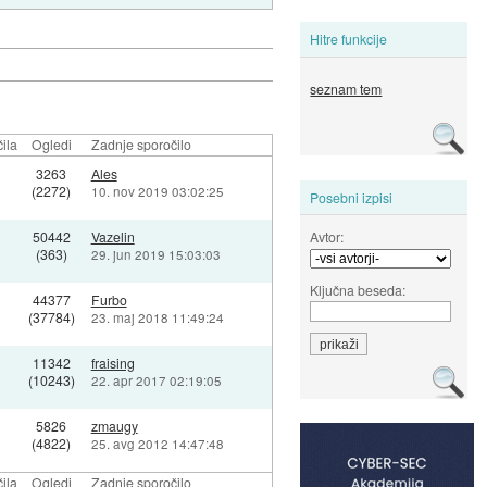
Hitre funkcije
seznam tem
ila
Ogledi
Zadnje sporočilo
3263
Ales
(2272)
10. nov 2019 03:02:25
Posebni izpisi
Avtor:
0
50442
Vazelin
(363)
29. jun 2019 15:03:03
Ključna beseda:
44377
Furbo
(37784)
23. maj 2018 11:49:24
11342
fraising
(10243)
22. apr 2017 02:19:05
5826
zmaugy
(4822)
25. avg 2012 14:47:48
ila
Ogledi
Zadnje sporočilo