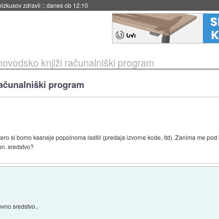
eizkusov zdravil
::
danes ob 12:10
ovodsko knjiži računalniški program
ačunalniški program
katero si bomo kasneje popolnoma lastili (predaja izvorne kode, itd). Zanima me pod
n. sredstvo?
vno sredstvo..