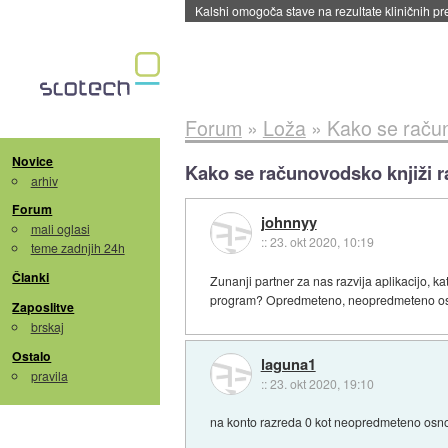
Kalshi omogoča stave na rezultate kliničnih pr
Forum
»
Loža
»
Kako se račun
Novice
Kako se računovodsko knjiži r
arhiv
Forum
johnnyy
mali oglasi
::
23. okt 2020, 10:19
teme zadnjih 24h
Članki
Zunanji partner za nas razvija aplikacijo, 
program? Opredmeteno, neopredmeteno os
Zaposlitve
brskaj
Ostalo
laguna1
pravila
::
23. okt 2020, 19:10
na konto razreda 0 kot neopredmeteno osno