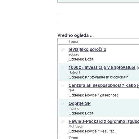
Vredno ogleda ...
Tema
»
revizijsko poročilo
ecopro
Oddelek:
Loža
»
1000€+ investicija v kriptovalute
(
RatedR
Oddelek:
Kriptovalute in blockchain
»
Cenzura ali nesposobnost? Kako j
N/A
Oddelek:
Novice
/
Zasebnost
»
Odprtje SP
fraising
Oddelek:
Loža
»
Hewlett-Packard z ogromno izgub
McHusch
Oddelek:
Novice
/
Rezultati
Tema