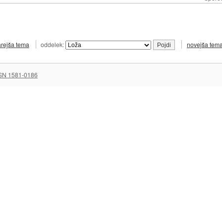
arejša tema
oddelek:
novejša tem
SN 1581-0186