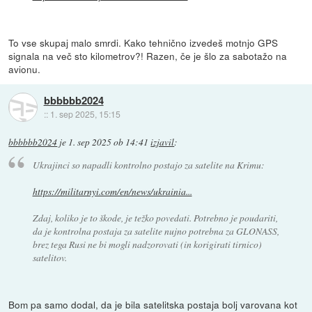
To vse skupaj malo smrdi. Kako tehnično izvedeš motnjo GPS
signala na več sto kilometrov?! Razen, če je šlo za sabotažo na
avionu.
bbbbbb2024
::
1. sep 2025, 15:15
bbbbbb2024
je
1. sep 2025 ob 14:41
izjavil
:
Ukrajinci so napadli kontrolno postajo za satelite na Krimu:
https://militarnyi.com/en/news/ukrainia...
Zdaj, koliko je to škode, je težko povedati. Potrebno je poudariti,
da je kontrolna postaja za satelite nujno potrebna za GLONASS,
brez tega Rusi ne bi mogli nadzorovati (in korigirati tirnico)
satelitov.
Bom pa samo dodal, da je bila satelitska postaja bolj varovana kot