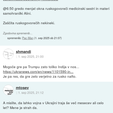
@6:50 gredo menjat okna ruskogovoreči medicinski sestri in materi
samohranilki Alini.
Zaščita ruskogovorečih nekineki.
Zgodovina sprememb…
spremenilo:
Pac-Man
(
1. sep 2025 ob 21:07
)
shmandi
::
1. sep 2025, 21:00
Mogoče gre pa Trumpu zato toliko Indija v nos...
https://ukranews.com/en/news/1101590-in...
Je pa res, da gre zelo verjetno za rusko nafto.
mtosev
::
1. sep 2025, 21:12
A mislite, da lahko vojna v Ukrajini traja še več mesecev ali celo
let? Mene je strah da.