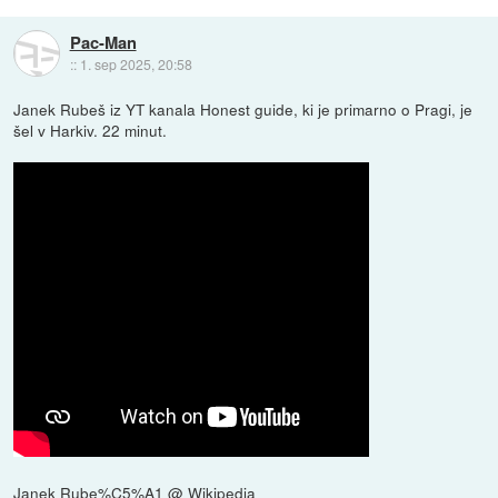
Pac-Man
::
1. sep 2025, 20:58
Janek Rubeš iz YT kanala Honest guide, ki je primarno o Pragi, je
šel v Harkiv. 22 minut.
Janek Rube%C5%A1 @ Wikipedia