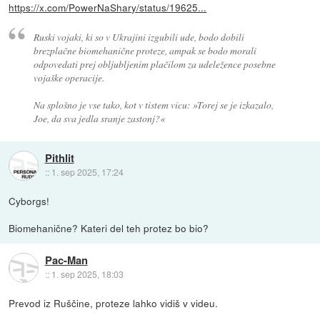
https://x.com/PowerNaShary/status/19625...
Ruski vojaki, ki so v Ukrajini izgubili ude, bodo dobili
brezplačne biomehanične proteze, ampak se bodo morali
odpovedati prej obljubljenim plačilom za udeležence posebne
vojaške operacije.
Na splošno je vse tako, kot v tistem vicu: »Torej se je izkazalo,
Joe, da sva jedla sranje zastonj?«
Pithlit
::
1. sep 2025, 17:24
Cyborgs!
Biomehanične? Kateri del teh protez bo bio?
Pac-Man
::
1. sep 2025, 18:03
Prevod iz Ruščine, proteze lahko vidiš v videu.