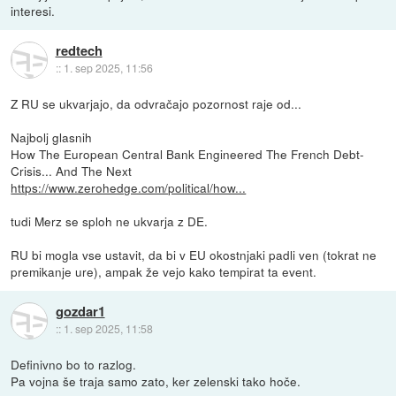
interesi.
redtech
::
1. sep 2025, 11:56
Z RU se ukvarjajo, da odvračajo pozornost raje od...
Najbolj glasnih
How The European Central Bank Engineered The French Debt-
Crisis... And The Next
https://www.zerohedge.com/political/how...
tudi Merz se sploh ne ukvarja z DE.
RU bi mogla vse ustavit, da bi v EU okostnjaki padli ven (tokrat ne
premikanje ure), ampak že vejo kako tempirat ta event.
gozdar1
::
1. sep 2025, 11:58
Definivno bo to razlog.
Pa vojna še traja samo zato, ker zelenski tako hoče.