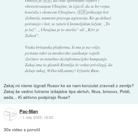
Obtožil je 🇬🇧, da vodi »posredno vojno« z
oboroževanjem Ukrajine, in izjavil, da se bo vojna
končala s »koncem Ukrajine«. 🇬🇧 prikazuje kot
zlobneža, namesto pravega agresorja. Ko ga dokazi
potisnejo v kot, se zateče k kremeljskim lažem: „To
je laž“, „Ukrajina je to storila“ ali „Kriv je
Zahod“.
Vsaka britanska platforma, ki mu je na voljo,
postane oder za moskovsko zanikanje vojnih
zločinov in nenehno dezinformacijsko kampanjo.
Zakaj ima ta glasnik Kremlja še vedno privilegij, da
deluje tukaj, @DavidLammy? Izženite Ruse.
Zakaj mi nismo izgnali Rusov ko so nam konzulat zravnali z zemljo?
Zakaj še vedno futramo izdajalce tipa skrtuh, fikus, bmxxxx, Poldi,
asda... Ki aktivno podpirajo Ruse?
Pac-Man
::
1. sep 2025, 16:52
30s video s poročil