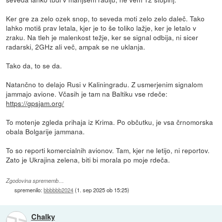
Ker gre za zelo ozek snop, to seveda moti zelo zelo daleč. Tako
lahko motiš prav letala, kjer je to še toliko lažje, ker je letalo v
zraku. Na tleh je malenkost težje, ker se signal odbija, ni sicer
radarski, 2GHz ali več, ampak se ne uklanja.
Tako da, to se da.
Natančno to delajo Rusi v Kaliningradu. Z usmerjenim signalom
jammajo avione. Včasih je tam na Baltiku vse rdeče:
https://gpsjam.org/
To motenje zgleda prihaja iz Krima. Po občutku, je vsa črnomorska
obala Bolgarije jammana.
To so reporti komercialnih avionov. Tam, kjer ne letijo, ni reportov.
Zato je Ukrajina zelena, biti bi morala po moje rdeča.
Zgodovina sprememb…
spremenilo:
bbbbbb2024
(
1. sep 2025 ob 15:25
)
Chalky