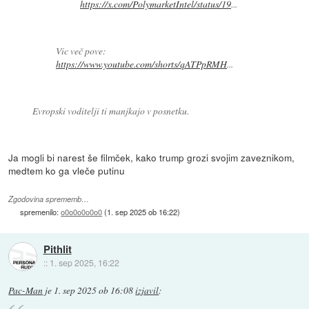
https://x.com/PolymarketIntel/status/19
...
Vic več pove:
https://www.youtube.com/shorts/qATPpRMH
...
Evropski voditelji ti manjkajo v posnetku.
Ja mogli bi narest še filmček, kako trump grozi svojim zaveznikom,
medtem ko ga vleče putinu
Zgodovina sprememb…
spremenilo:
o0o0o0o0o0
(
1. sep 2025 ob 16:22
)
Pithlit
::
1. sep 2025, 16:22
Pac-Man
je
1. sep 2025 ob 16:08
izjavil
: