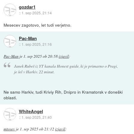
gozdar1
::
1. sep 2025, 21:14
Mesecev zagotovo, let tudi verjetno.
Pac-Man
::
1. sep 2025, 21:16
Pac-Man
je
1. sep 2025 ob 20:58
izjavil
:
Janek Rubeš iz YT kanala Honest guide, ki je primarno o Pragi,
je šel v Harkiv. 22 minut.
Ne samo Harkiv, tudi Kriviy Rih, Dnipro in Kramatorsk v doneški
oblasti.
WhiteAngel
::
1. sep 2025, 21:40
mtosev
je
1. sep 2025 ob 21:12
izjavil
: