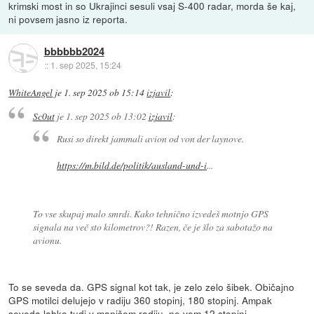
krimski most in so Ukrajinci sesuli vsaj S-400 radar, morda še kaj,
ni povsem jasno iz reporta.
bbbbbb2024
::
1. sep 2025, 15:24
WhiteAngel
je
1. sep 2025 ob 15:14
izjavil
:
Sc0ut
je
1. sep 2025 ob 13:02
izjavil
:
Rusi so direkt jammali avion od von der laynove.
https://m.bild.de/politik/ausland-und-i
...
To vse skupaj malo smrdi. Kako tehnično izvedeš motnjo GPS
signala na več sto kilometrov?! Razen, če je šlo za sabotažo na
avionu.
To se seveda da. GPS signal kot tak, je zelo zelo šibek. Običajno
GPS motilci delujejo v radiju 360 stopinj, 180 stopinj. Ampak
seveda lahko tudi v manjšem radiju, ne vem 12 stopinj.