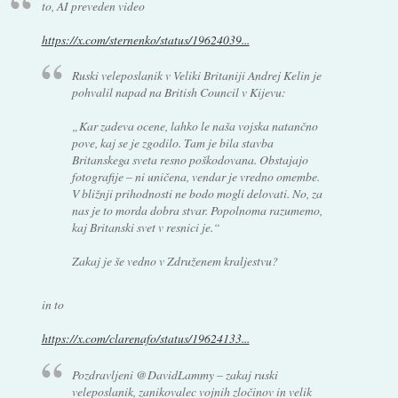
to, AI preveden video
https://x.com/sternenko/status/19624039...
Ruski veleposlanik v Veliki Britaniji Andrej Kelin je
pohvalil napad na British Council v Kijevu:
„Kar zadeva ocene, lahko le naša vojska natančno
pove, kaj se je zgodilo. Tam je bila stavba
Britanskega sveta resno poškodovana. Obstajajo
fotografije – ni uničena, vendar je vredno omembe.
V bližnji prihodnosti ne bodo mogli delovati. No, za
nas je to morda dobra stvar. Popolnoma razumemo,
kaj Britanski svet v resnici je.“
Zakaj je še vedno v Združenem kraljestvu?
in to
https://x.com/clarenafo/status/19624133...
Pozdravljeni @DavidLammy – zakaj ruski
veleposlanik, zanikovalec vojnih zločinov in velik