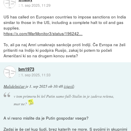
::
1. sep 2025, 11:29
US has called on European countries to impose sanctions on India
similar to those in the US, including a complete halt to oil and gas
supplies.
https://x.com/WarMonitor3/status/196242...
To, ali pa naj Amri umaknejo sankcije proti Indiji. Če Evropa ne želi
pritisniti na Indijo ki podpira Rusijo, zakaj bi potem to počeli
Američani ki so na drugem koncu sveta?
bm1973
::
1. sep 2025, 11:33
Malidelničar
je
1. sep 2025 ob 10:48
izjavil
:
v tem primeru bi šel Putin samo full-Stalin in je zadeva rešena,
mar ne?
A vi resno mislite da je Putin gospodar vsega?
Zadaj je še cel kup ljudi, brez katerih ne more. S svojimi in skupnimi