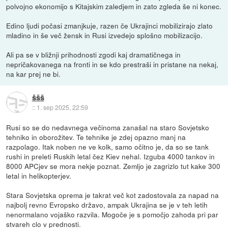
polvojno ekonomijo s Kitajskim zaledjem in zato zgleda še ni konec.
Edino ljudi počasi zmanjkuje, razen če Ukrajinci mobilizirajo zlato
mladino in še več žensk in Rusi izvedejo splošno mobilizacijo.
Ali pa se v bližnji prihodnosti zgodi kaj dramatičnega in
nepričakovanega na fronti in se kdo prestraši in pristane na nekaj,
na kar prej ne bi.
ššš
::
1. sep 2025, 22:59
Rusi so se do nedavnega večinoma zanašal na staro Sovjetsko
tehniko in oborožitev. Te tehnike je zdej opazno manj na
razpolago. Itak noben ne ve kolk, samo očitno je, da so se tank
rushi in preleti Ruskih letal čez Kiev nehal. Izguba 4000 tankov in
8000 APCjev se mora nekje poznat. Zemljo je zagrizlo tut kake 300
letal in helikopterjev.
Stara Sovjetska oprema je takrat več kot zadostovala za napad na
najbolj revno Evropsko državo, ampak Ukrajina se je v teh letih
nenormalano vojaško razvila. Mogoče je s pomočjo zahoda pri par
stvareh clo v prednosti.