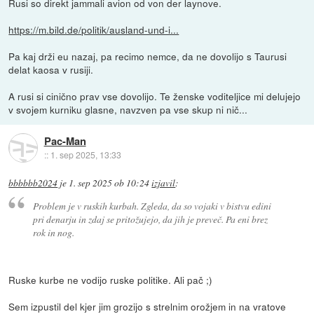
Rusi so direkt jammali avion od von der laynove.
https://m.bild.de/politik/ausland-und-i...
Pa kaj drži eu nazaj, pa recimo nemce, da ne dovolijo s Taurusi
delat kaosa v rusiji.
A rusi si cinično prav vse dovolijo. Te ženske voditeljice mi delujejo
v svojem kurniku glasne, navzven pa vse skup ni nič...
Pac-Man
::
1. sep 2025, 13:33
bbbbbb2024
je
1. sep 2025 ob 10:24
izjavil
:
Problem je v ruskih kurbah. Zgleda, da so vojaki v bistvu edini
pri denarju in zdaj se pritožujejo, da jih je preveč. Pa eni brez
rok in nog.
Ruske kurbe ne vodijo ruske politike. Ali pač ;)
Sem izpustil del kjer jim grozijo s strelnim orožjem in na vratove