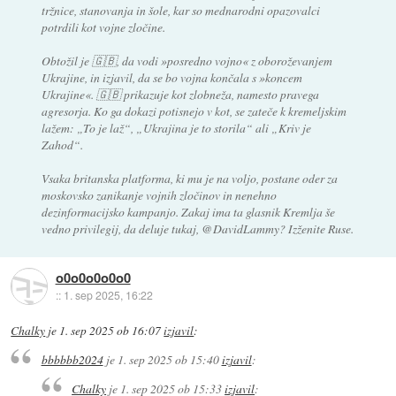
tržnice, stanovanja in šole, kar so mednarodni opazovalci
potrdili kot vojne zločine.
Obtožil je 🇬🇧, da vodi »posredno vojno« z oboroževanjem
Ukrajine, in izjavil, da se bo vojna končala s »koncem
Ukrajine«. 🇬🇧 prikazuje kot zlobneža, namesto pravega
agresorja. Ko ga dokazi potisnejo v kot, se zateče k kremeljskim
lažem: „To je laž“, „Ukrajina je to storila“ ali „Kriv je
Zahod“.
Vsaka britanska platforma, ki mu je na voljo, postane oder za
moskovsko zanikanje vojnih zločinov in nenehno
dezinformacijsko kampanjo. Zakaj ima ta glasnik Kremlja še
vedno privilegij, da deluje tukaj, @DavidLammy? Izženite Ruse.
o0o0o0o0o0
::
1. sep 2025, 16:22
Chalky
je
1. sep 2025 ob 16:07
izjavil
:
bbbbbb2024
je
1. sep 2025 ob 15:40
izjavil
:
Chalky
je
1. sep 2025 ob 15:33
izjavil
: