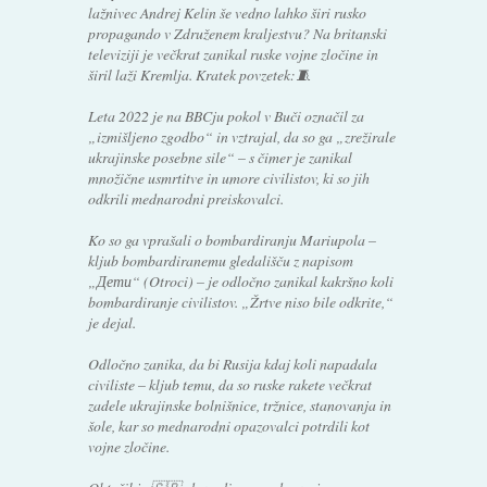
lažnivec Andrej Kelin še vedno lahko širi rusko
propagando v Združenem kraljestvu? Na britanski
televiziji je večkrat zanikal ruske vojne zločine in
širil laži Kremlja. Kratek povzetek:🧵
Leta 2022 je na BBCju pokol v Buči označil za
„izmišljeno zgodbo“ in vztrajal, da so ga „zrežirale
ukrajinske posebne sile“ – s čimer je zanikal
množične usmrtitve in umore civilistov, ki so jih
odkrili mednarodni preiskovalci.
Ko so ga vprašali o bombardiranju Mariupola –
kljub bombardiranemu gledališču z napisom
„Дети“ (Otroci) – je odločno zanikal kakršno koli
bombardiranje civilistov. „Žrtve niso bile odkrite,“
je dejal.
Odločno zanika, da bi Rusija kdaj koli napadala
civiliste – kljub temu, da so ruske rakete večkrat
zadele ukrajinske bolnišnice, tržnice, stanovanja in
šole, kar so mednarodni opazovalci potrdili kot
vojne zločine.