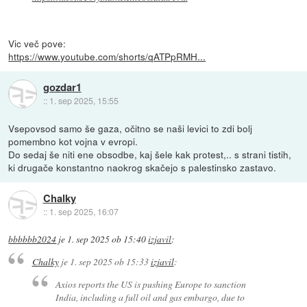
Vic več pove:
https://www.youtube.com/shorts/qATPpRMH...
gozdar1
::
1. sep 2025, 15:55
Vsepovsod samo še gaza, očitno se naši levici to zdi bolj
pomembno kot vojna v evropi.
Do sedaj še niti ene obsodbe, kaj šele kak protest,.. s strani tistih,
ki drugače konstantno naokrog skačejo s palestinsko zastavo.
Chalky
::
1. sep 2025, 16:07
bbbbbb2024
je
1. sep 2025 ob 15:40
izjavil
:
Chalky
je
1. sep 2025 ob 15:33
izjavil
:
Axios reports the US is pushing Europe to sanction
India, including a full oil and gas embargo, due to