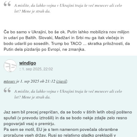
A mislite, da lahko vojna v Ukrajini traja še več mesecev ali celo
let? Mene je strah da.
Če bo samo v Ukrajini, bo še ok. Putin lahko mobilizira nov milijon
in udari po Baltih. Slovaki, Madžari in Srbi mu ga itak vlečejo in
bodo udarili po sosedih. Trump bo TACO ... skratka priložnosti, da
Putin dela pizdarijo po Evropi, ne zmanjka.
windigo
::
1. sep 2025, 22:02
mtosev
je
1. sep 2025 ob 21:12
izjavil
:
A mislite, da lahko vojna v Ukrajini traja še več mesecev ali celo
let? Mene je strah da.
Jaz sem bil precej prepričan, da se bodo v štirih letih oboji pošteno
spufali (v prevodu iztrošili) in da se bodo nekje zdajle zelo resno
pogovarjali vsaj o premirju.
Pa sem se motil, EU je s tem namenom povečala obrambne
proračune vseh držav, Rusi so relativno gladko preklopili v