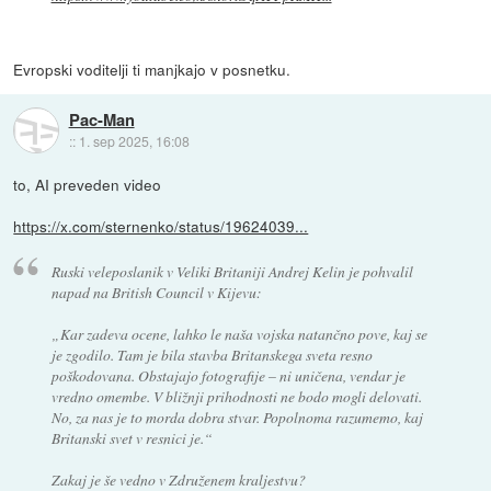
Evropski voditelji ti manjkajo v posnetku.
Pac-Man
::
1. sep 2025, 16:08
to, AI preveden video
https://x.com/sternenko/status/19624039...
Ruski veleposlanik v Veliki Britaniji Andrej Kelin je pohvalil
napad na British Council v Kijevu:
„Kar zadeva ocene, lahko le naša vojska natančno pove, kaj se
je zgodilo. Tam je bila stavba Britanskega sveta resno
poškodovana. Obstajajo fotografije – ni uničena, vendar je
vredno omembe. V bližnji prihodnosti ne bodo mogli delovati.
No, za nas je to morda dobra stvar. Popolnoma razumemo, kaj
Britanski svet v resnici je.“
Zakaj je še vedno v Združenem kraljestvu?