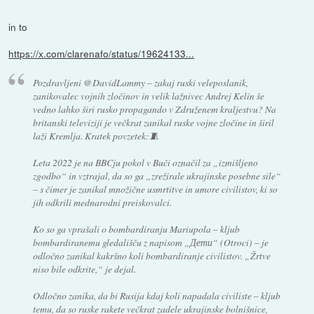
in to
https://x.com/clarenafo/status/19624133...
Pozdravljeni @DavidLammy – zakaj ruski veleposlanik,
zanikovalec vojnih zločinov in velik lažnivec Andrej Kelin še
vedno lahko širi rusko propagando v Združenem kraljestvu? Na
britanski televiziji je večkrat zanikal ruske vojne zločine in širil
laži Kremlja. Kratek povzetek:🧵
Leta 2022 je na BBCju pokol v Buči označil za „izmišljeno
zgodbo“ in vztrajal, da so ga „zrežirale ukrajinske posebne sile“
– s čimer je zanikal množične usmrtitve in umore civilistov, ki so
jih odkrili mednarodni preiskovalci.
Ko so ga vprašali o bombardiranju Mariupola – kljub
bombardiranemu gledališču z napisom „Дети“ (Otroci) – je
odločno zanikal kakršno koli bombardiranje civilistov. „Žrtve
niso bile odkrite,“ je dejal.
Odločno zanika, da bi Rusija kdaj koli napadala civiliste – kljub
temu, da so ruske rakete večkrat zadele ukrajinske bolnišnice,