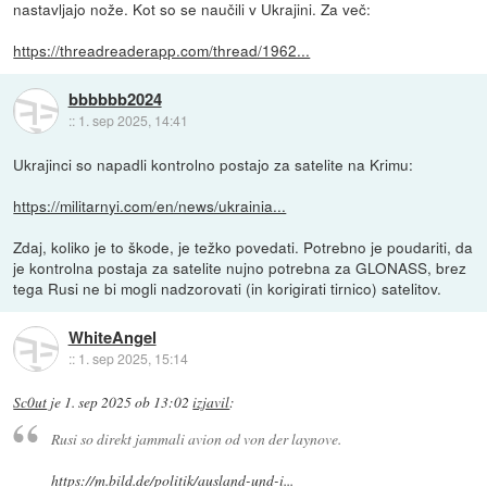
nastavljajo nože. Kot so se naučili v Ukrajini. Za več:
https://threadreaderapp.com/thread/1962...
bbbbbb2024
::
1. sep 2025, 14:41
Ukrajinci so napadli kontrolno postajo za satelite na Krimu:
https://militarnyi.com/en/news/ukrainia...
Zdaj, koliko je to škode, je težko povedati. Potrebno je poudariti, da
je kontrolna postaja za satelite nujno potrebna za GLONASS, brez
tega Rusi ne bi mogli nadzorovati (in korigirati tirnico) satelitov.
WhiteAngel
::
1. sep 2025, 15:14
Sc0ut
je
1. sep 2025 ob 13:02
izjavil
:
Rusi so direkt jammali avion od von der laynove.
https://m.bild.de/politik/ausland-und-i...