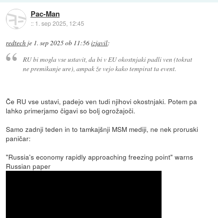
Pac-Man
::
1. sep 2025, 12:45
redtech
je
1. sep 2025 ob 11:56
izjavil
:
RU bi mogla vse ustavit, da bi v EU okostnjaki padli ven (tokrat
ne premikanje ure), ampak že vejo kako tempirat ta event.
Če RU vse ustavi, padejo ven tudi njihovi okostnjaki. Potem pa
lahko primerjamo čigavi so bolj ogrožajoči.
Samo zadnji teden in to tamkajšnji MSM mediji, ne nek proruski
paničar:
"Russia's economy rapidly approaching freezing point" warns
Russian paper