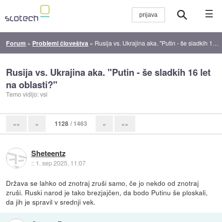
☰
Forum
»
Problemi človeštva
»
Rusija vs. Ukrajina aka. "Putin - še sladkih 16 let na oblasti?"
Rusija vs. Ukrajina aka. "Putin - še sladkih 16 let
na oblasti?"
Temo vidijo: vsi
1128
/ 1463
««
«
»
»»
Sheteentz
::
1. sep 2025, 11:07
Država se lahko od znotraj zruši samo, če jo nekdo od znotraj
zruši. Ruski narod je tako brezjajčen, da bodo Putinu še ploskali,
da jih je spravil v srednji vek.