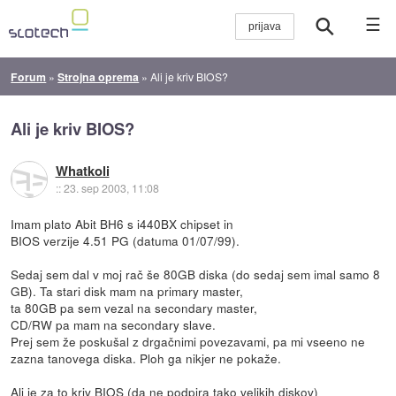
☰
Forum
»
Strojna oprema
»
Ali je kriv BIOS?
Ali je kriv BIOS?
Whatkoli
::
23. sep 2003, 11:08
Imam plato Abit BH6 s i440BX chipset in
BIOS verzije 4.51 PG (datuma 01/07/99).
Sedaj sem dal v moj rač še 80GB diska (do sedaj sem imal samo 8
GB). Ta stari disk mam na primary master,
ta 80GB pa sem vezal na secondary master,
CD/RW pa mam na secondary slave.
Prej sem že poskušal z drgačnimi povezavami, pa mi vseeno ne
zazna tanovega diska. Ploh ga nikjer ne pokaže.
Ali je za to kriv BIOS (da ne podpira tako velikih diskov)