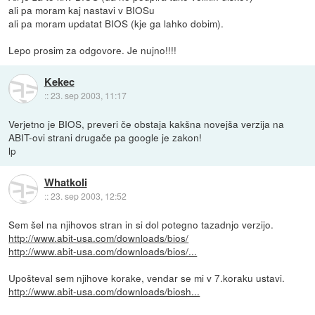
ali pa moram kaj nastavi v BIOSu
ali pa moram updatat BIOS (kje ga lahko dobim).
Lepo prosim za odgovore. Je nujno!!!!
Kekec
::
23. sep 2003, 11:17
Verjetno je BIOS, preveri če obstaja kakšna novejša verzija na
ABIT-ovi strani drugače pa google je zakon!
lp
Whatkoli
::
23. sep 2003, 12:52
Sem šel na njihovos stran in si dol potegno tazadnjo verzijo.
http://www.abit-usa.com/downloads/bios/
http://www.abit-usa.com/downloads/bios/...
Upošteval sem njihove korake, vendar se mi v 7.koraku ustavi.
http://www.abit-usa.com/downloads/biosh...