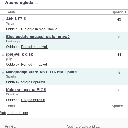
Vredno ogleda ...
Tema
Sporočila
»
Abit NF7-S
43
Veron
Oddelek:
Hlajenje in modifikacije
»
Bios update neuspel-plata mrtva?
8
Dodgeviper
Oddelek:
Pomoč in nasveti
»
(pre)velik disk
44
guljo
Oddelek:
Pomoč in nasveti
»
Nadgradnja stare Abit BX6 rev.1 plate
5
Saladin
Oddelek:
Strojna oprema
»
Kako se updata BIOS
6
Whatkoli
Oddelek:
Strojna oprema
Tema
Sporočila
Več podobnih tem
Pravila
Večina pravic pridržanih