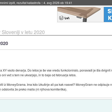
nimi izpiti, rezultat katastrofa
::
4. avg 2026 ob 19:41
loveniji v letu 2020
2020
Y vsoto denarja. Do letos je še vse vredu funkcioniralo, ponavadi je šla dvignit 
e oni več s tem ne ukvarjajo, in to baje od februarja letos.
obiti iz MoneyGrama. Ima kdo izkušnje ali pa kak nasvet? MoneyGram ne odpisuje n
odslovila že preko maila (ni njihova komitentka).