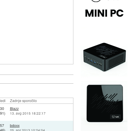
ledi
Zadnje sporočilo
630
Blazz
991)
13. avg 2015 18:22:17
757
bdoxx
446)
25. apr 2013 10:24:04