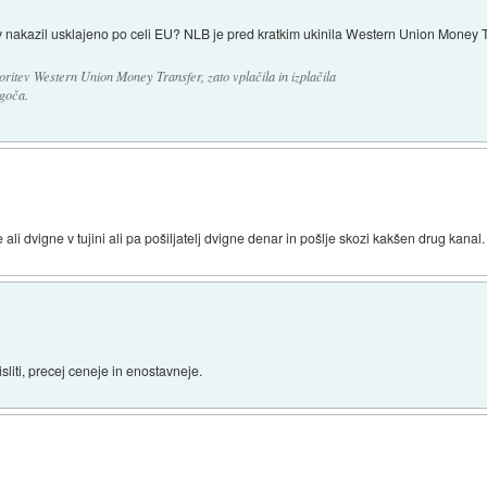
ov nakazil usklajeno po celi EU? NLB je pred kratkim ukinila Western Union Money Tr
oritev Western Union Money Transfer, zato vplačila in izplačila
goča.
li dvigne v tujini ali pa pošiljatelj dvigne denar in pošlje skozi kakšen drug kanal.
isliti, precej ceneje in enostavneje.