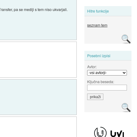
ansfer, pa se mediji s tem niso ukvarjali.
Hitre funkcije
seznam tem
Posebni izpisi
Avtor:
Ključna beseda: