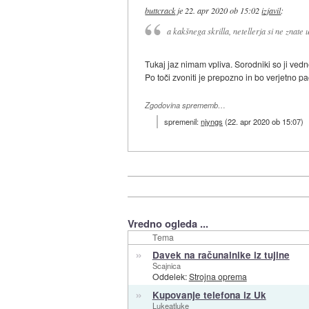
buttcrack
je
22. apr 2020 ob 15:02
izjavil
:
a kakšnega skrilla, netellerja si ne znate 
Tukaj jaz nimam vpliva. Sorodniki so ji vedn
Po toči zvoniti je prepozno in bo verjetno p
Zgodovina sprememb…
spremenil:
njyngs
(
22. apr 2020 ob 15:07
)
Vredno ogleda ...
Tema
»
Davek na računalnike iz tujine
Scajnica
Oddelek:
Strojna oprema
»
Kupovanje telefona iz Uk
Lukeatluke