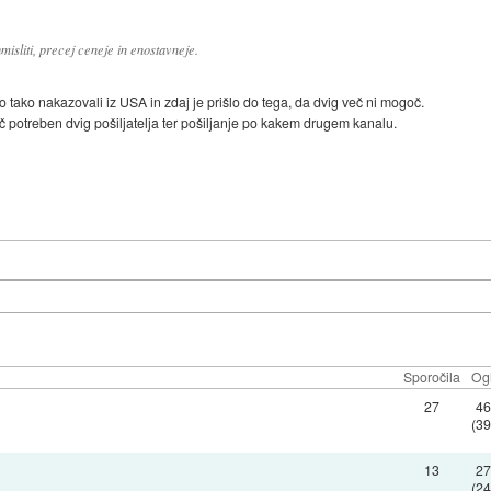
umisliti, precej ceneje in enostavneje.
o tako nakazovali iz USA in zdaj je prišlo do tega, da dvig več ni mogoč.
ač potreben dvig pošiljatelja ter pošiljanje po kakem drugem kanalu.
Sporočila
Og
27
4
(3
13
2
(2