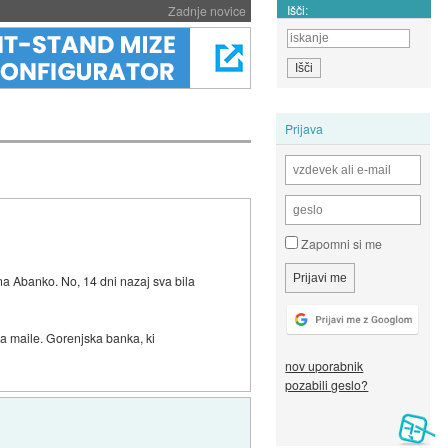
Išči:
Zadnje novice
Prijava
Zapomni si me
na Abanko. No, 14 dni nazaj sva bila
a maile. Gorenjska banka, ki
nov uporabnik
pozabili geslo?