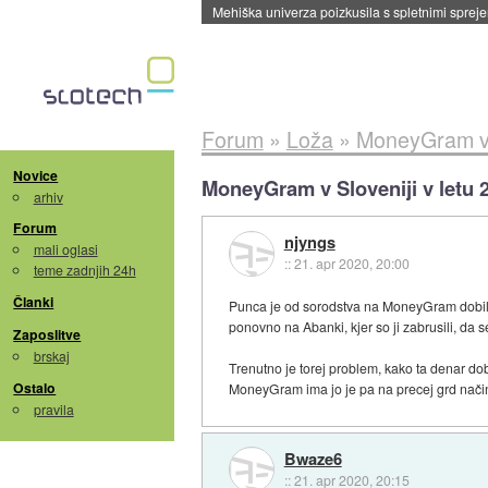
Mehiška univerza poizkusila s spletnimi sprejem
Forum
»
Loža
»
MoneyGram v S
Novice
MoneyGram v Sloveniji v letu 
arhiv
Forum
njyngs
mali oglasi
::
21. apr 2020, 20:00
teme zadnjih 24h
Članki
Punca je od sorodstva na MoneyGram dobila X
ponovno na Abanki, kjer so ji zabrusili, da s
Zaposlitve
brskaj
Trenutno je torej problem, kako ta denar d
Ostalo
MoneyGram ima jo je pa na precej grd način 
pravila
Bwaze6
::
21. apr 2020, 20:15