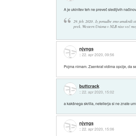
A je ukinitev teh ne preveč sledljivih način
29. feb. 2020 . Iz ponudbe smo umaknili st
prek. Western Uniona v NLB niso več mo
njyngs
::
22. apr 2020, 09:56
Pojma nimam. Zaenkrat vidima opcije, da se a
buttcrack
::
22. apr 2020, 15:02
a kakšnega skrilla, netellerja si ne znate um
njyngs
::
22. apr 2020, 15:06