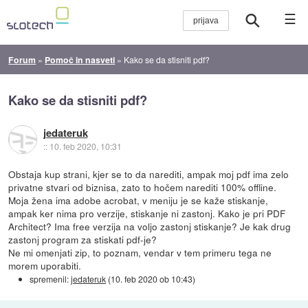
☰
Forum
»
Pomoč in nasveti
»
Kako se da stisniti pdf?
Kako se da stisniti pdf?
jedateruk
::
10. feb 2020, 10:31
Obstaja kup strani, kjer se to da narediti, ampak moj pdf ima zelo
privatne stvari od biznisa, zato to hočem narediti 100% offline.
Moja žena ima adobe acrobat, v meniju je se kaže stiskanje,
ampak ker nima pro verzije, stiskanje ni zastonj. Kako je pri PDF
Architect? Ima free verzija na voljo zastonj stiskanje? Je kak drug
zastonj program za stiskati pdf-je?
Ne mi omenjati zip, to poznam, vendar v tem primeru tega ne
morem uporabiti.
spremenil:
jedateruk
(
10. feb 2020 ob 10:43
)