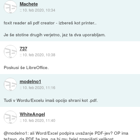
Machete
::
10. feb 2020, 10:34
foxit reader ali pdf creator - izbereš kot printer..
Je še stotine drugih verjetno, jaz ta dva uporabljam.
737
::
10. feb 2020, 10:38
Poskusi še LibreOffice.
modelno1
::
10. feb 2020, 11:16
Tudi v Wordu/Excelu imaš opcijo shrani kot .pdf.
WhiteAngel
::
10. feb 2020, 11:40
@modelno1: ali Word/Excel podpira uvažanje PDF-jev? OP ima
težavo, da PDF že ima, pa bi mu želel zmanjšati velikost.