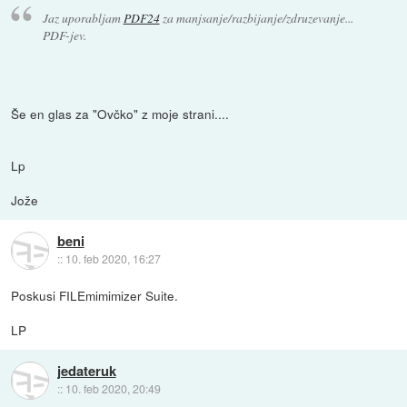
Jaz uporabljam
PDF24
za manjsanje/razbijanje/zdruzevanje...
PDF-jev.
Še en glas za "Ovčko" z moje strani....
Lp
Jože
beni
::
10. feb 2020, 16:27
Poskusi FILEmimimizer Suite.
LP
jedateruk
::
10. feb 2020, 20:49