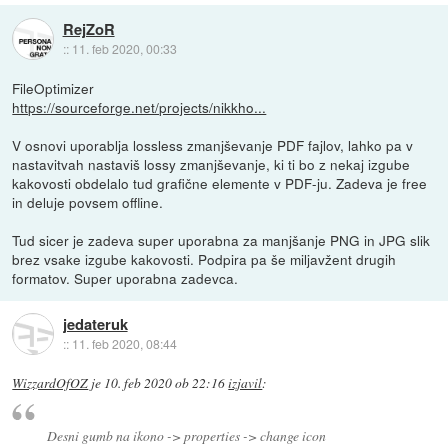
RejZoR
::
11. feb 2020, 00:33
FileOptimizer
https://sourceforge.net/projects/nikkho...
V osnovi uporablja lossless zmanjševanje PDF fajlov, lahko pa v
nastavitvah nastaviš lossy zmanjševanje, ki ti bo z nekaj izgube
kakovosti obdelalo tud grafične elemente v PDF-ju. Zadeva je free
in deluje povsem offline.
Tud sicer je zadeva super uporabna za manjšanje PNG in JPG slik
brez vsake izgube kakovosti. Podpira pa še miljavžent drugih
formatov. Super uporabna zadevca.
jedateruk
::
11. feb 2020, 08:44
WizzardOfOZ
je
10. feb 2020 ob 22:16
izjavil
:
Desni gumb na ikono -> properties -> change icon