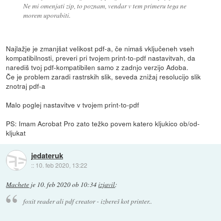
Ne mi omenjati zip, to poznam, vendar v tem primeru tega ne
morem uporabiti.
Najlažje je zmanjšat velikost pdf-a, če nimaš vključeneh vseh
kompatibilnosti, preveri pri tvojem print-to-pdf nastavitvah, da
narediš tvoj pdf-kompatibilen samo z zadnjo verzijo Adoba.
Če je problem zaradi rastrskih slik, seveda znižaj resolucijo slik
znotraj pdf-a
Malo poglej nastavitve v tvojem print-to-pdf
PS: Imam Acrobat Pro zato težko povem katero kljukico ob/od-
kljukat
jedateruk
::
10. feb 2020, 13:22
Machete
je
10. feb 2020 ob 10:34
izjavil
:
foxit reader ali pdf creator - izbereš kot printer..