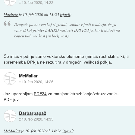
::
10. feb 2020, 14:22
Machete
je
10. feb 2020 ob 13:25
izjavil
:
Drugače pa ne vem kaj si gledal, vendar v foxit readerju, če ga
vzameš kot printer LAHKO nastaviš DPI PDFja, kar ti določi na
koncu tudi velikost (in ločljivost).
Če imaš v pdf-ju samo vektorske elemente (nimaš rastrskih slik), ti
sprememba DPI-ja ne rezultira v drugačni velikosti pdf-ja.
McMallar
::
10. feb 2020, 14:26
Jaz uporabljam
PDF24
za manjsanje/razbijanje/zdruzevanje...
PDF-jev.
Barbarpapa2
::
10. feb 2020, 14:35
McMallar
je
10. feb 2020 ob 14:26
izjavil
: