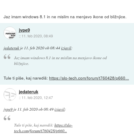
Jaz imam windows 8.1 in ne mislim na menjavo ikone od bližnjice.
jype9
::
11. feb 2020, 08:49
jedateruk
je
11. feb 2020 ob 08:44
izjavil
:
Jaz imam windows 8.1 in ne mislim na menjavo ikone od
bližnjice.
Tule ti piše, kaj narediš:
https://slo-tech.com/forum/t760428/p660...
jedateruk
::
11. feb 2020, 12:47
jype9
je
11. feb 2020 ob 08:49
izjavil
:
Tule ti piše, kaj narediš:
https://slo-
tech.com/forum/t760428/p660...