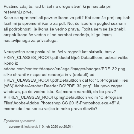
Pustimo zdaj to, rad bi šel na drugo stvar, ki je nastala pri
reševanju prve.
Kako se spremeni ali povrne ikono za pdf? Kot sem že prej napisal:
foxit mi je spremenil ikono za pdf. No, če izberem pogled seznam
ali podrobnosti, je ikona še vedno prava. Foxita sem se že znebil,
ampak ikona še vedno ni od acrobat readerja, ki ga imam
nastavljenega za privzetega.
Neuspešno sem poskusil to: šel v regedit kot skrbnik, tam v
HKEY_CLASSES_ROOT\.pdf dodal ključ DefaultIcon, pobral veliko
ikono iz
adobe.com/content/dam/cc/en/legal/images/badges/PDF_32.png,
sliko shranil v mapo od readerja in v (default) od
HKEY_CLASSES_ROOT\.pdf\DefaultIcon dal to: "C:\Program Files
(x86)\Adobe\Acrobat Reader DC\PDF_32.png". Na novo zagnal
windows, pa še vedno isto. Kaj moram narediti, da bo prav?
V HKEY_CLASSES_ROOT\.pmg\DefaultIcon vidim "C:\Program
Files\Adobe\Adobe Photoshop CC 2015\Photoshop.exe,45" A
moram dati na koncu vejico in neko pravo število?
Zgodovina sprememb…
spremenil:
jedateruk
(
10. feb 2020 ob 20:51
)