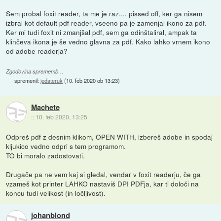
Sem probal foxit reader, ta me je raz.... pissed off, ker ga nisem
izbral kot default pdf reader, vseeno pa je zamenjal ikono za pdf.
Ker mi tudi foxit ni zmanjšal pdf, sem ga odinštaliral, ampak ta
klinčeva ikona je še vedno glavna za pdf. Kako lahko vrnem ikono
od adobe readerja?
Zgodovina sprememb…
spremenil:
jedateruk
(
10. feb 2020 ob 13:23
)
Machete
::
10. feb 2020, 13:25
Odpreš pdf z desnim klikom, OPEN WITH, izbereš adobe in spodaj
kljukico vedno odpri s tem programom.
TO bi moralo zadostovati.
Drugače pa ne vem kaj si gledal, vendar v foxit readerju, če ga
vzameš kot printer LAHKO nastaviš DPI PDFja, kar ti določi na
koncu tudi velikost (in ločljivost).
johanblond