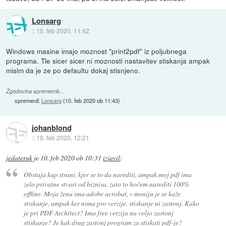
Lonsarg
::
10. feb 2020, 11:42
Windows masine imajo moznost "print2pdf" iz poljubnega
programa. Tle sicer sicer ni moznosti nastavitev stiskanja ampak
mislm da je ze po defaultu dokaj stisnjeno.
Zgodovina sprememb…
spremenil:
Lonsarg
(
10. feb 2020 ob 11:43
)
johanblond
::
10. feb 2020, 12:21
jedateruk
je
10. feb 2020 ob 10:31
izjavil
:
Obstaja kup strani, kjer se to da narediti, ampak moj pdf ima
zelo privatne stvari od biznisa, zato to hočem narediti 100%
offline. Moja žena ima adobe acrobat, v meniju je se kaže
stiskanje, ampak ker nima pro verzije, stiskanje ni zastonj. Kako
je pri PDF Architect? Ima free verzija na voljo zastonj
stiskanje? Je kak drug zastonj program za stiskati pdf-je?