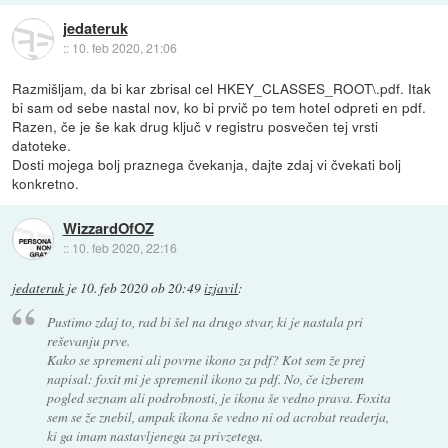
jedateruk
::
10. feb 2020, 21:06
Razmišljam, da bi kar zbrisal cel HKEY_CLASSES_ROOT\.pdf. Itak
bi sam od sebe nastal nov, ko bi prvič po tem hotel odpreti en pdf.
Razen, če je še kak drug ključ v registru posvečen tej vrsti
datoteke.
Dosti mojega bolj praznega čvekanja, dajte zdaj vi čvekati bolj
konkretno.
WizzardOfOZ
::
10. feb 2020, 22:16
jedateruk
je
10. feb 2020 ob 20:49
izjavil
:
Pustimo zdaj to, rad bi šel na drugo stvar, ki je nastala pri
reševanju prve.
Kako se spremeni ali povrne ikono za pdf? Kot sem že prej
napisal: foxit mi je spremenil ikono za pdf. No, če izberem
pogled seznam ali podrobnosti, je ikona še vedno prava. Foxita
sem se že znebil, ampak ikona še vedno ni od acrobat readerja,
ki ga imam nastavljenega za privzetega.