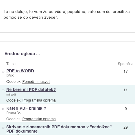
To ne deluje, to vem že od včeraj popoldne, zato sem šel prositi za
pomoč še ob devetih zvečer.
Vredno ogleda ...
Tema
Sporočila
»
PDF to WORD
17
DMX
Oddelek:
Pomoč in nasveti
»
Ne bere mi PDF datotek?
11
miraldi
Oddelek:
Programska oprema
»
Kateri PDF bralnik ?
9
PrimozBo
Oddelek:
Programska oprema
»
Skrivanje zlonamernih PDF dokumentov v "nedolžne"
29
PDF dokumente