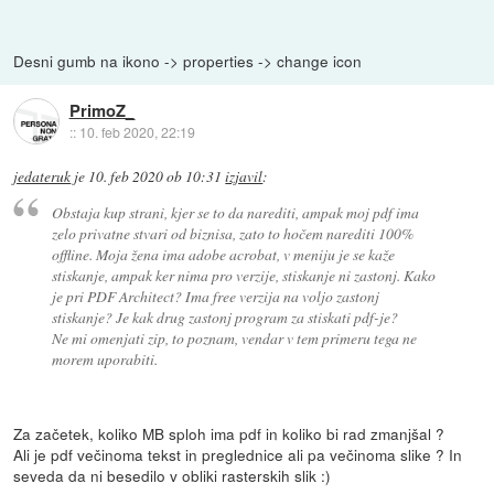
Desni gumb na ikono -> properties -> change icon
PrimoZ_
::
10. feb 2020, 22:19
jedateruk
je
10. feb 2020 ob 10:31
izjavil
:
Obstaja kup strani, kjer se to da narediti, ampak moj pdf ima
zelo privatne stvari od biznisa, zato to hočem narediti 100%
offline. Moja žena ima adobe acrobat, v meniju je se kaže
stiskanje, ampak ker nima pro verzije, stiskanje ni zastonj. Kako
je pri PDF Architect? Ima free verzija na voljo zastonj
stiskanje? Je kak drug zastonj program za stiskati pdf-je?
Ne mi omenjati zip, to poznam, vendar v tem primeru tega ne
morem uporabiti.
Za začetek, koliko MB sploh ima pdf in koliko bi rad zmanjšal ?
Ali je pdf večinoma tekst in preglednice ali pa večinoma slike ? In
seveda da ni besedilo v obliki rasterskih slik :)