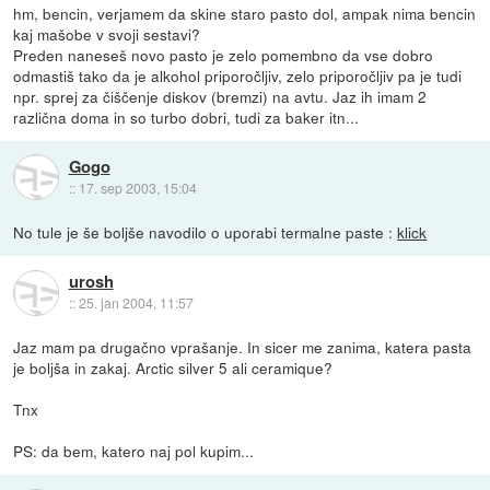
hm, bencin, verjamem da skine staro pasto dol, ampak nima bencin
kaj mašobe v svoji sestavi?
Preden naneseš novo pasto je zelo pomembno da vse dobro
odmastiš tako da je alkohol priporočljiv, zelo priporočljiv pa je tudi
npr. sprej za čiščenje diskov (bremzi) na avtu. Jaz ih imam 2
različna doma in so turbo dobri, tudi za baker itn...
Gogo
::
17. sep 2003, 15:04
No tule je še boljše navodilo o uporabi termalne paste :
klick
urosh
::
25. jan 2004, 11:57
Jaz mam pa drugačno vprašanje. In sicer me zanima, katera pasta
je boljša in zakaj. Arctic silver 5 ali ceramique?
Tnx
PS: da bem, katero naj pol kupim...