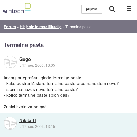
☰
Forum
»
Hlajenje in modifikacije
»
Termalna pasta
Termalna pasta
Gogo
::
17. sep 2003, 13:05
Imam par vprašanj glede termalne paste:
- kako odstraniš staro termalno pasto pred nanostom nove?
- s čim namažeš novo termalno pasto?
- koliko termalne paste sploh daš?
Znalci hvala za pomoč.
Nikita H
::
17. sep 2003, 13:15