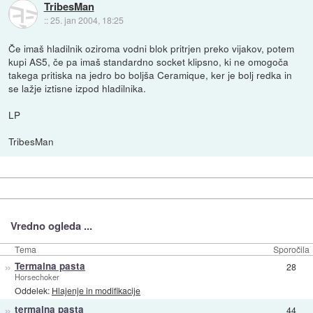
TribesMan
::
25. jan 2004, 18:25
Če imaš hladilnik oziroma vodni blok pritrjen preko vijakov, potem
kupi AS5, če pa imaš standardno socket klipsno, ki ne omogoča
takega pritiska na jedro bo boljša Ceramique, ker je bolj redka in
se lažje iztisne izpod hladilnika.
LP
TribesMan
Vredno ogleda ...
Tema
Sporočila
»
Termalna pasta
28
Horsechoker
Oddelek:
Hlajenje in modifikacije
»
termalna pasta
44