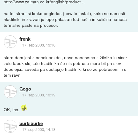
http://www.zalman.co.kr/english/product...
na tej strani si lahko pogledas (how to install), kako se namesti
hladilnik. in zraven je lepo prikazan tud način in količina nanosa
termalne paste na procesor.
frenk
::
17. sep 2003, 13:16
staro dam jest z bencinom dol, novo nanesemo z žiletko in sicer
zelo tabek sloj...če hladilnika še nis pobrusu more bit pa slov
debelejši...seveda pa obstajajo hladilniki ki so že pobrušeni in s
tem ravni
Gogo
::
17. sep 2003, 13:19
OK, thx.
burkiburke
::
17. sep 2003, 14:18