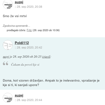
suzej
::
28. sep 2020, 20:38
Smo že vsi mrtvi
Zgodovina sprememb…
predlagalo izbris:
Fritz
(
29. sep 2020 ob 10:06
)
Poldi112
::
28. sep 2020, 20:42
suzej
je
28. sep 2020 ob 20:25
izjavil
:
Čakam da poveš kje si
Doma, kot vzoren državljan. Ampak to je irelevantno, vprašanje je
kje si ti, ki sanjaš upore?
suzej
::
28. sep 2020, 20:44