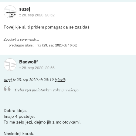
suzej
::
28. sep 2020, 20:52
Povej kje si, ti pridem pomagat da se zazidaš
Zgodovina sprememb…
predlagalo izbris:
Fritz
(
29. sep 2020 ob 10:06
)
Badwolff
::
28. sep 2020, 20:56
suzej
je
28. sep 2020 ob 20:19
izjavil
:
Treba vzet molotovke v roke in v akcijo
Dobra ideja.
Imajo 4 postelje.
To me zelo jezi, dejmo jih z molotovkami.
Naslednji korak.