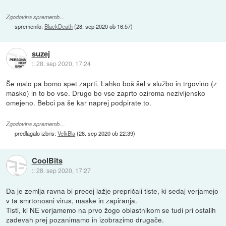
Zgodovina sprememb…
spremenilo:
BlackDeath
(
28. sep 2020 ob 16:57
)
suzej
::
28. sep 2020, 17:24
Še malo pa bomo spet zaprti. Lahko boš šel v službo in trgovino (z
masko) in to bo vse. Drugo bo vse zaprto oziroma nezivljensko
omejeno. Bebci pa še kar naprej podpirate to.
Zgodovina sprememb…
predlagalo izbris:
VelkBla
(
28. sep 2020 ob 22:39
)
CoolBits
::
28. sep 2020, 17:27
Da je zemlja ravna bi precej lažje prepričali tiste, ki sedaj verjamejo
v ta smrtonosni virus, maske in zapiranja.
Tisti, ki NE verjamemo na prvo žogo oblastnikom se tudi pri ostalih
zadevah prej pozanimamo in izobrazimo drugače.