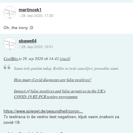
martincek1
::
28. sep 2020, 17:30
Oh, the irony :D
sbawe64
::
28. sep 2020, 19:01
CoolBits
je
28. sep 2020 ob 14:42
izjavil
:
Samo tole pustim tukaj. Koliko so testi zanesljivi, presodite sami.
How many Covid diagnoses are false positives?
Impact of false-positives and false-negatives in the UK's
COVID-19 RT-PCR testing programme
https://www.spiegel.de/gesundheit/coron...
7x testirana in še vedno test negativen, kljub vsem znakom za
covid-19.