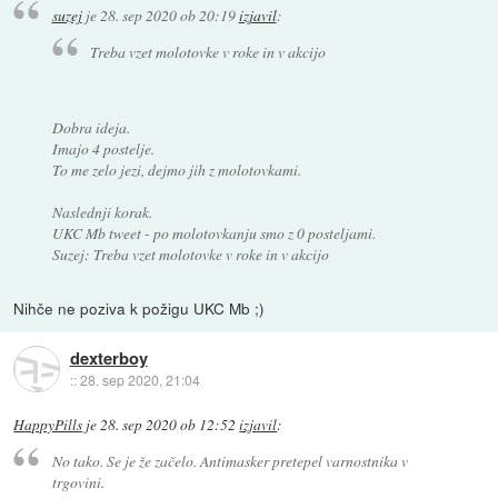
suzej
je
28. sep 2020 ob 20:19
izjavil
:
Treba vzet molotovke v roke in v akcijo
Dobra ideja.
Imajo 4 postelje.
To me zelo jezi, dejmo jih z molotovkami.
Naslednji korak.
UKC Mb tweet - po molotovkanju smo z 0 posteljami.
Suzej: Treba vzet molotovke v roke in v akcijo
Nihče ne poziva k požigu UKC Mb ;)
dexterboy
::
28. sep 2020, 21:04
HappyPills
je
28. sep 2020 ob 12:52
izjavil
:
No tako. Se je že začelo. Antimasker pretepel varnostnika v
trgovini.