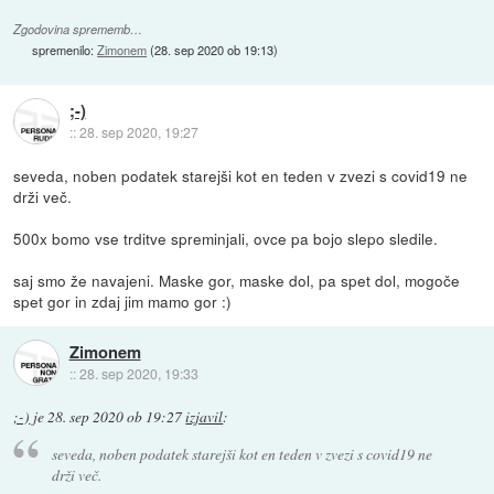
Zgodovina sprememb…
spremenilo:
Zimonem
(
28. sep 2020 ob 19:13
)
;-)
::
28. sep 2020, 19:27
seveda, noben podatek starejši kot en teden v zvezi s covid19 ne
drži več.
500x bomo vse trditve spreminjali, ovce pa bojo slepo sledile.
saj smo že navajeni. Maske gor, maske dol, pa spet dol, mogoče
spet gor in zdaj jim mamo gor :)
Zimonem
::
28. sep 2020, 19:33
;-)
je
28. sep 2020 ob 19:27
izjavil
:
seveda, noben podatek starejši kot en teden v zvezi s covid19 ne
drži več.