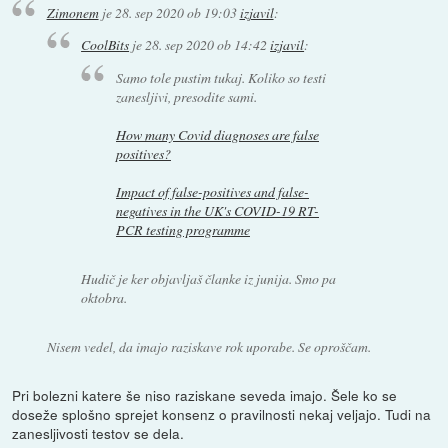
Zimonem
je
28. sep 2020 ob 19:03
izjavil
:
CoolBits
je
28. sep 2020 ob 14:42
izjavil
:
Samo tole pustim tukaj. Koliko so testi
zanesljivi, presodite sami.
How many Covid diagnoses are false
positives?
Impact of false-positives and false-
negatives in the UK's COVID-19 RT-
PCR testing programme
Hudič je ker objavljaš članke iz junija. Smo pa
oktobra.
Nisem vedel, da imajo raziskave rok uporabe. Se oproščam.
Pri bolezni katere še niso raziskane seveda imajo. Šele ko se
doseže splošno sprejet konsenz o pravilnosti nekaj veljajo. Tudi na
zanesljivosti testov se dela.