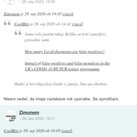
::
28. sep 2020, 19:05
Zimonem
je
28. sep 2020 ob 19:03
izjavil
:
CoolBits
je
28. sep 2020 ob 14:42
izjavil
:
Samo tole pustim tukaj. Koliko so testi zanesljivi,
presodite sami.
How many Covid diagnoses are false positives?
Impact of false-positives and false-negatives in the
UK's COVID-19 RT-PCR testing programme
Hudič je ker objavljaš članke iz junija. Smo pa oktobra.
Nisem vedel, da imajo raziskave rok uporabe. Se oproščam.
Zimonem
::
28. sep 2020, 19:11
CoolBits
je
28. sep 2020 ob 19:05
izjavil
: