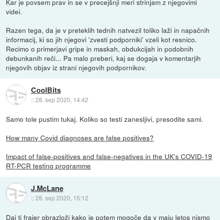
Kar je povsem prav in se v precejšnji meri strinjam z njegovimi
videi.
Razen tega, da je v preteklih tednih natvezil toliko laži in napačnih
informacij, ki so jih njegovi 'zvesti podporniki' vzeli kot resnico.
Recimo o primerjavi gripe in maskah, obdukcijah in podobnih
debunkanih reči... Pa malo preberi, kaj se dogaja v komentarjih
njegovih objav iz strani njegovih podpornikov.
CoolBits
::
28. sep 2020, 14:42
Samo tole pustim tukaj. Koliko so testi zanesljivi, presodite sami.
How many Covid diagnoses are false positives?
Impact of false-positives and false-negatives in the UK's COVID-19
RT-PCR testing programme
J.McLane
::
28. sep 2020, 15:12
Daj ti frajer obrazloži kako je potem mogoče da v maju letos nismo