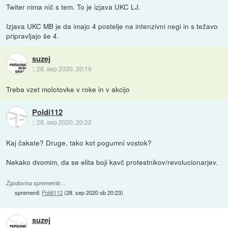
Twiter nima nič s tem. To je izjava UKC LJ.
Izjava UKC MB je da imajo 4 postelje na intenzivni negi in s težavo
pripravljajo še 4.
suzej
::
28. sep 2020, 20:19
Treba vzet molotovke v roke in v akcijo
Poldi112
::
28. sep 2020, 20:22
Kaj čakate? Druge, tako kot pogumni vostok?
Nekako dvomim, da se elita boji kavč protestnikov/revolucionarjev.
Zgodovina sprememb…
spremenil:
Poldi112
(
28. sep 2020 ob 20:23
)
suzej