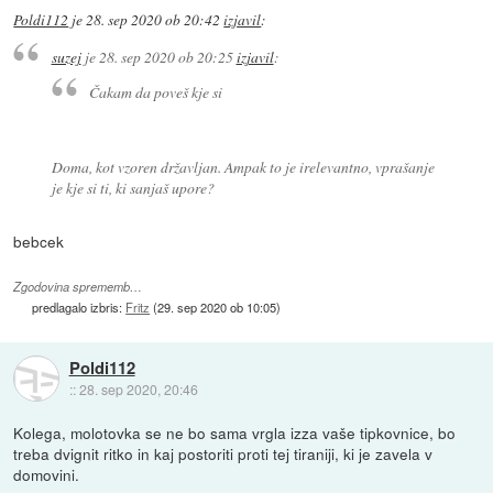
Poldi112
je
28. sep 2020 ob 20:42
izjavil
:
suzej
je
28. sep 2020 ob 20:25
izjavil
:
Čakam da poveš kje si
Doma, kot vzoren državljan. Ampak to je irelevantno, vprašanje
je kje si ti, ki sanjaš upore?
bebcek
Zgodovina sprememb…
predlagalo izbris:
Fritz
(
29. sep 2020 ob 10:05
)
Poldi112
::
28. sep 2020, 20:46
Kolega, molotovka se ne bo sama vrgla izza vaše tipkovnice, bo
treba dvignit ritko in kaj postoriti proti tej tiraniji, ki je zavela v
domovini.