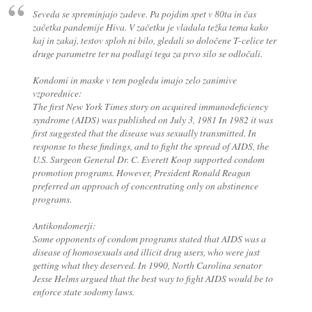
Seveda se spreminjajo zadeve. Pa pojdim spet v 80ta in čas
začetka pandemije Hiva. V začetku je vladala težka tema kako
kaj in zakaj, testov sploh ni bilo, gledali so določene T-celice ter
druge parametre ter na podlagi tega za prvo silo se odločali.
Kondomi in maske v tem pogledu imajo zelo zanimive
vzporednice:
The first New York Times story on acquired immunodeficiency
syndrome (AIDS) was published on July 3, 1981 In 1982 it was
first suggested that the disease was sexually transmitted. In
response to these findings, and to fight the spread of AIDS, the
U.S. Surgeon General Dr. C. Everett Koop supported condom
promotion programs. However, President Ronald Reagan
preferred an approach of concentrating only on abstinence
programs.
Antikondomerji:
Some opponents of condom programs stated that AIDS was a
disease of homosexuals and illicit drug users, who were just
getting what they deserved. In 1990, North Carolina senator
Jesse Helms argued that the best way to fight AIDS would be to
enforce state sodomy laws.