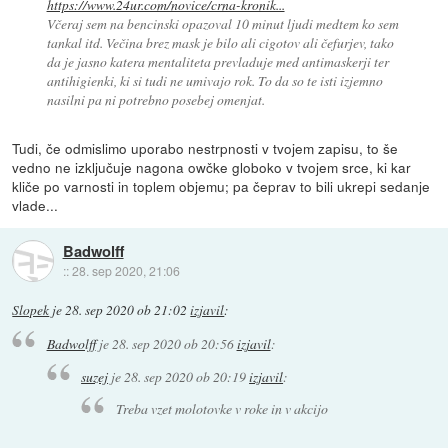
https://www.24ur.com/novice/crna-kronik...
Včeraj sem na bencinski opazoval 10 minut ljudi medtem ko sem
tankal itd. Večina brez mask je bilo ali cigotov ali čefurjev, tako
da je jasno katera mentaliteta prevladuje med antimaskerji ter
antihigienki, ki si tudi ne umivajo rok. To da so te isti izjemno
nasilni pa ni potrebno posebej omenjat.
Tudi, če odmislimo uporabo nestrpnosti v tvojem zapisu, to še
vedno ne izključuje nagona owčke globoko v tvojem srce, ki kar
kliče po varnosti in toplem objemu; pa čeprav to bili ukrepi sedanje
vlade...
Badwolff
::
28. sep 2020, 21:06
Slopek
je
28. sep 2020 ob 21:02
izjavil
:
Badwolff
je
28. sep 2020 ob 20:56
izjavil
:
suzej
je
28. sep 2020 ob 20:19
izjavil
:
Treba vzet molotovke v roke in v akcijo