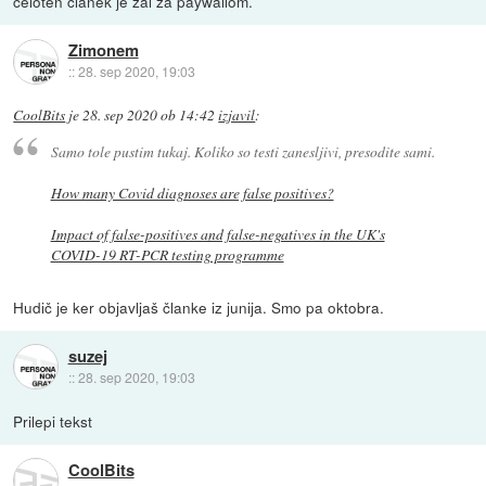
celoten članek je žal za paywallom.
Zimonem
::
28. sep 2020, 19:03
CoolBits
je
28. sep 2020 ob 14:42
izjavil
:
Samo tole pustim tukaj. Koliko so testi zanesljivi, presodite sami.
How many Covid diagnoses are false positives?
Impact of false-positives and false-negatives in the UK's
COVID-19 RT-PCR testing programme
Hudič je ker objavljaš članke iz junija. Smo pa oktobra.
suzej
::
28. sep 2020, 19:03
Prilepi tekst
CoolBits