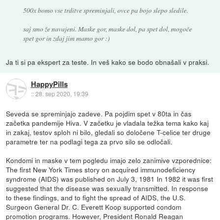
500x bomo vse trditve spreminjali, ovce pa bojo slepo sledile.
saj smo že navajeni. Maske gor, maske dol, pa spet dol, mogoče
spet gor in zdaj jim mamo gor :)
Ja ti si pa ekspert za teste. In veš kako se bodo obnašali v praksi.
HappyPills
::
28. sep 2020, 19:39
Seveda se spreminjajo zadeve. Pa pojdim spet v 80ta in čas
začetka pandemije Hiva. V začetku je vladala težka tema kako kaj
in zakaj, testov sploh ni bilo, gledali so določene T-celice ter druge
parametre ter na podlagi tega za prvo silo se odločali.
Kondomi in maske v tem pogledu imajo zelo zanimive vzporednice:
The first New York Times story on acquired immunodeficiency
syndrome (AIDS) was published on July 3, 1981 In 1982 it was first
suggested that the disease was sexually transmitted. In response
to these findings, and to fight the spread of AIDS, the U.S.
Surgeon General Dr. C. Everett Koop supported condom
promotion programs. However, President Ronald Reagan