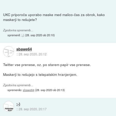
UKC priporoča uporabo maske med malico-čas za obrok, kako
maskerji to rešujete?
Zgodovina sprememb…
spremenil:
;-)
(
28. sep 2020 ob 20:10
)
sbawe64
::
28. sep 2020, 20:12
Twitter vse prenese, oz. po starem papir vse prenese.
Maskerji to rešujejo s telepatskim hranjenjem.
Zgodovina sprememb…
spremenilo:
sbawe64
(
28. sep 2020 ob 20:13
)
;-)
::
28. sep 2020, 20:17