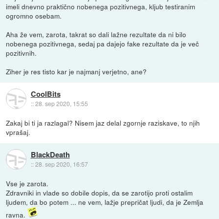
imeli dnevno praktično nobenega pozitivnega, kljub testiranim
ogromno osebam.
Aha že vem, zarota, takrat so dali lažne rezultate da ni bilo
nobenega pozitivnega, sedaj pa dajejo fake rezultate da je več
pozitivnih.
Ziher je res tisto kar je najmanj verjetno, ane?
CoolBits
::
28. sep 2020, 15:55
Zakaj bi ti ja razlagal? Nisem jaz delal zgornje raziskave, to njih
vprašaj.
BlackDeath
::
28. sep 2020, 16:57
Vse je zarota.
Zdravniki in vlade so dobile dopis, da se zarotijo proti ostalim
ljudem, da bo potem ... ne vem, lažje prepričat ljudi, da je Zemlja
ravna.