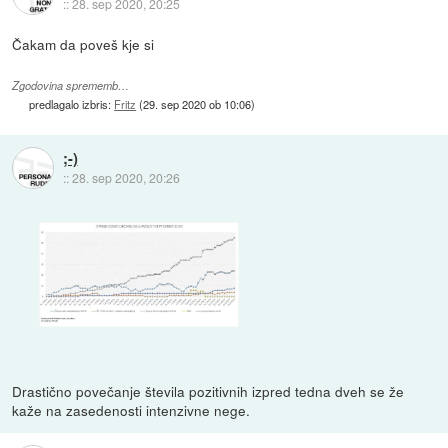
::
28. sep 2020, 20:25
Čakam da poveš kje si
Zgodovina sprememb…
predlagalo izbris:
Fritz
(
29. sep 2020 ob 10:06
)
;-)
::
28. sep 2020, 20:26
Drastično povečanje števila pozitivnih izpred tedna dveh se že
kaže na zasedenosti intenzivne nege.