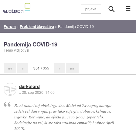
☰
Forum
»
Problemi človeštva
»
Pandemija COVID-19
Pandemija COVID-19
Temo vidijo: vsi
351
/ 355
««
«
»
»»
darkolord
::
28. sep 2020, 14:05
Pa ni samo tvoj obisk trgovine. Mulci od 7.r naprej morajo
sedeti cel dan v njih, prav tako šoferji avtobusov, kelnarce,
trgovke. Ker vemo, da efekta ni, je to zločin zoper telo.
Sodeluejte pa vsi, ki ste tako strašnoo empatični (since April
2020).