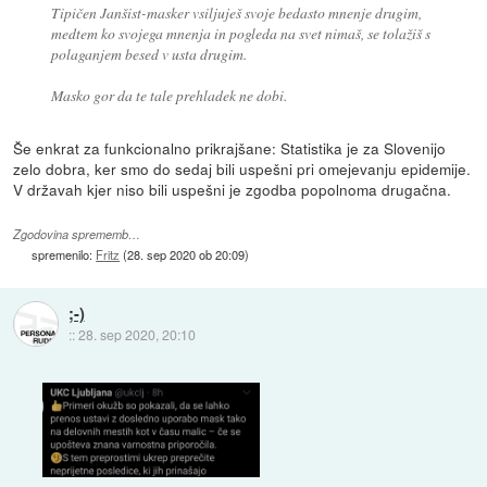
Tipičen Janšist-masker vsiljuješ svoje bedasto mnenje drugim,
medtem ko svojega mnenja in pogleda na svet nimaš, se tolažiš s
polaganjem besed v usta drugim.
Masko gor da te tale prehladek ne dobi.
Še enkrat za funkcionalno prikrajšane: Statistika je za Slovenijo
zelo dobra, ker smo do sedaj bili uspešni pri omejevanju epidemije.
V državah kjer niso bili uspešni je zgodba popolnoma drugačna.
Zgodovina sprememb…
spremenilo:
Fritz
(
28. sep 2020 ob 20:09
)
;-)
::
28. sep 2020, 20:10