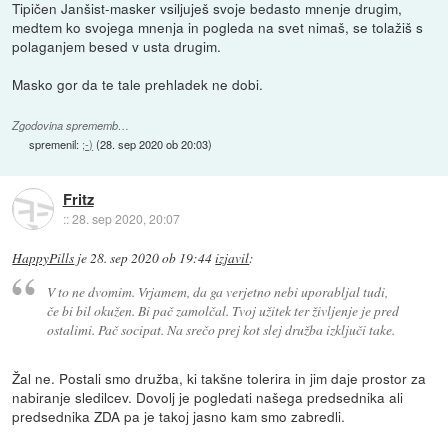
Tipičen Janšist-masker vsiljuješ svoje bedasto mnenje drugim,
medtem ko svojega mnenja in pogleda na svet nimaš, se tolažiš s
polaganjem besed v usta drugim.
Masko gor da te tale prehladek ne dobi.
Zgodovina sprememb…
spremenil:
;-)
(
28. sep 2020 ob 20:03
)
Fritz
::
28. sep 2020, 20:07
HappyPills
je
28. sep 2020 ob 19:44
izjavil
:
V to ne dvomim. Vrjamem, da ga verjetno nebi uporabljal tudi,
če bi bil okužen. Bi pač zamolčal. Tvoj užitek ter življenje je pred
ostalimi. Pač socipat. Na srečo prej kot slej družba izključi take.
Žal ne. Postali smo družba, ki takšne tolerira in jim daje prostor za
nabiranje sledilcev. Dovolj je pogledati našega predsednika ali
predsednika ZDA pa je takoj jasno kam smo zabredli.