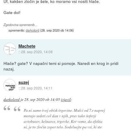
Uf, kakšen zločin je šele, ko moramo vsi nositi hlače.
Gate dol!
Zgodovina sprememb…
spremenilo:
darkolord
(
28. sep 2020 ob 14:06
)
Machete
::
28. sep 2020, 14:08
Hlače? gate? V napačni temi si pomoje. Naredi en krog in pridi
nazaj.
suzej
::
28. sep 2020, 14:11
darkolord
je
28. sep 2020 ob 14:05
izjavil
:
Pa ni samo tvoj obisk trgovine. Mulci od 7.r naprej
morajo sedeti cel dan v njih, prav tako šoferji
avtobusov, kelnarce, trgovke. Ker vemo, da efekta
ni, je to zločin zoper telo. Sodeluejte pa vsi, ki ste