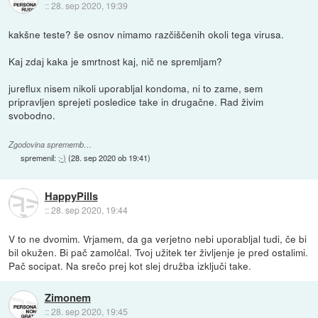
::
28. sep 2020, 19:39
kakšne teste? še osnov nimamo razčiščenih okoli tega virusa.
Kaj zdaj kaka je smrtnost kaj, nič ne spremljam?
jureflux nisem nikoli uporabljal kondoma, ni to zame, sem
pripravljen sprejeti posledice take in drugačne. Rad živim
svobodno.
Zgodovina sprememb…
spremenil:
;-)
(
28. sep 2020 ob 19:41
)
HappyPills
::
28. sep 2020, 19:44
V to ne dvomim. Vrjamem, da ga verjetno nebi uporabljal tudi, če bi
bil okužen. Bi pač zamolčal. Tvoj užitek ter življenje je pred ostalimi.
Pač socipat. Na srečo prej kot slej družba izključi take.
Zimonem
::
28. sep 2020, 19:45