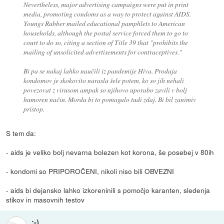
Nevertheless, major advertising campaigns were put in print
media, promoting condoms as a way to protect against AIDS.
Youngs Rubber mailed educational pamphlets to American
households, although the postal service forced them to go to
court to do so, citing a section of Title 39 that "prohibits the
mailing of unsolicited advertisements for contraceptives."
Bi pa se nakaj lahko naučili iz pandemije Hiva. Prodaja
kondomov je skokovito narasla šele potem, ko so jih nehali
povezovat z virusom ampak so njihovo uporabo zavili v bolj
humoren način. Morda bi to pomagalo tudi zdaj. Bi bil zanimiv
pristop.
S tem da:
- aids je veliko bolj nevarna bolezen kot korona, še posebej v 80ih
- kondomi so PRIPOROČENI, nikoli niso bili OBVEZNI
- aids bi dejansko lahko izkoreninili s pomočjo karanten, sledenja
stikov in masovnih testov
;-)