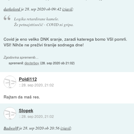
darkolord
je
28. sep 2020 ob 09:42
izjavil
:
Logika retardirane kamele.
Že petnajsttisočič - COVID ni gripa.
Covid je eno veliko DNK sranje, zaradi katerega bomo VSI pomrli.
VSI! Nihče ne preživi tiranije sodnega dne!
Zgodovina sprememb…
spremenil:
dexterboy
(
28. sep 2020 ob 21:02
)
Poldi112
::
28. sep 2020, 21:02
Rajtam da maš res.
Slopek
::
28. sep 2020, 21:02
Badwolff
je
28. sep 2020 ob 20:56
izjavil
: