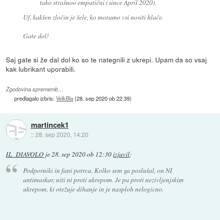
tako strašnoo empatični (since April 2020).
Uf, kakšen zločin je šele, ko moramo vsi nositi hlače.
Gate dol!
Saj gate si že dal dol ko so te nategnili z ukrepi. Upam da so vsaj
kak lubrikant uporabili.
Zgodovina sprememb…
predlagalo izbris:
VelkBla
(
28. sep 2020 ob 22:39
)
martincek1
::
28. sep 2020, 14:20
IL_DIAVOLO
je
28. sep 2020 ob 12:30
izjavil
:
Podporniki in fani potrca. Kolko sem ga poslušal, on NI
antimaskar, niti ni proti ukrepom. Je pa proti nezivljenjskim
ukrepom, ki otežuje dihanje in je nasploh nelogicno.