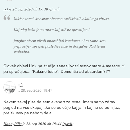
;-)
je
28. sep 2020 ob 19:39
izjavil
:
kakšne teste? še osnov nimamo razčiščenih okoli tega virusa.
Kaj zdaj kaka je smrtnost kaj, nič ne spremljam?
jureflux nisem nikoli uporabljal kondoma, ni to zame, sem
pripravljen sprejeti posledice take in drugačne. Rad živim
svobodno.
Človek objavi Link na študijo zanesljivosti testov staro 4 mesece, ti
pa sprašuješ... "Kakšne teste". Dementia ad absurdum???
;-)
::
28. sep 2020, 19:47
Nevem zakaj pise da sem ekspert za teste. Imam samo zdrav
pogled na vse skupaj...ko se odločijo kaj ja in kaj ne se bom jaz,
preiskusov pa nebom delal.
HappyPills
je
28. sep 2020 ob 19:44
izjavil
: