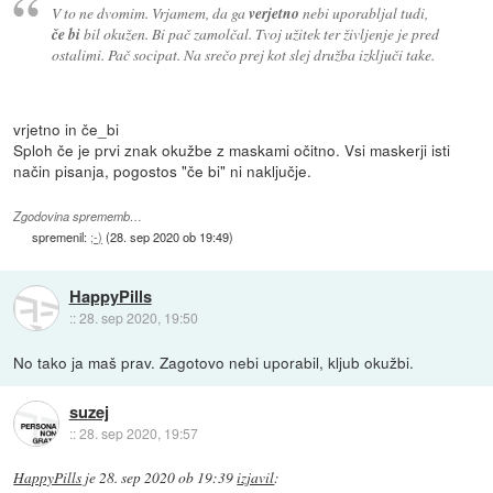
V to ne dvomim. Vrjamem, da ga
verjetno
nebi uporabljal tudi,
če bi
bil okužen. Bi pač zamolčal. Tvoj užitek ter življenje je pred
ostalimi. Pač socipat. Na srečo prej kot slej družba izključi take.
vrjetno in če_bi
Sploh če je prvi znak okužbe z maskami očitno. Vsi maskerji isti
način pisanja, pogostos "če bi" ni naključje.
Zgodovina sprememb…
spremenil:
;-)
(
28. sep 2020 ob 19:49
)
HappyPills
::
28. sep 2020, 19:50
No tako ja maš prav. Zagotovo nebi uporabil, kljub okužbi.
suzej
::
28. sep 2020, 19:57
HappyPills
je
28. sep 2020 ob 19:39
izjavil
: