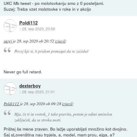
UKC Mb tweet - po molotovkanju smo z 0 posteljami.
Suzej: Treba vzet molotovke v roke in v akcijo
Poldi112
::
28. sep 2020, 20:56
suzej
je
28. sep 2020 ob 20:52
izjavil
:
Povej kje si, ti pridem pomagat da se zazidaš
Never go full retard.
dexterboy
::
28. sep 2020, 21:01
Poldi112
je
28. sep 2020 ob 09:28
izjavil
:
Hja, če ti in vostok_1 tako pravita, potem je edini smiselen
zaključek, da se stroka moti.
Prištej še mene zraven. Bo lažje uporabljati množino kot dvojino.
Saj sLovenština nau trpjela, a, model, mam prou, ejga, a?