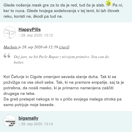
Glede nošenja mask gre za to da je red, tud če je slab.
Pa ni,
ker to nuca. Glede tvojega sodelovanja v tej temi, bi lah človek
reku, koristi ne, škodi pa tud ne.
HappyPills
::
28. sep 2020, 13:12
Machete
je
28. sep 2020 ob 12:59
izjavil
:
Dej jure, ne bit Pavle Rupar z nivojem primitve. You can do
better.
Kot Čefurje in Cigote omenjam seveda stanje duha. Tak ki se
požvižga na vse okoli sebe. Tak, ki ne premore empatije, saj ta je
potrebna, da nosiš masko, ki je primarno namenjena zaščiti
drugega ne tebe.
Da greš pretepst nekoga in to v pričo svojega malega otroka pa
samo potrjuje moje besede.
bigsmally
::
28. sep 2020, 13:14