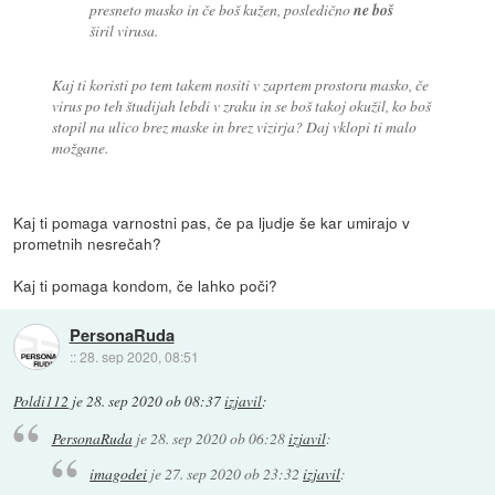
presneto masko in če boš kužen, posledično
ne boš
širil virusa.
Kaj ti koristi po tem takem nositi v zaprtem prostoru masko, če
virus po teh študijah lebdi v zraku in se boš takoj okužil, ko boš
stopil na ulico brez maske in brez vizirja? Daj vklopi ti malo
možgane.
Kaj ti pomaga varnostni pas, če pa ljudje še kar umirajo v
prometnih nesrečah?
Kaj ti pomaga kondom, če lahko poči?
PersonaRuda
::
28. sep 2020, 08:51
Poldi112
je
28. sep 2020 ob 08:37
izjavil
:
PersonaRuda
je
28. sep 2020 ob 06:28
izjavil
:
imagodei
je
27. sep 2020 ob 23:32
izjavil
: