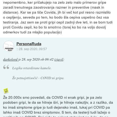
nepomembno, ker pričakujejo na zelo zelo malo primerov gripe
zaradi trenutnega zaostrovanja razmer in preventive (mask in
distance). Kar se pa tiče Covida, jih bi več kot pol resno razmislilo
o cepljenju, seveda po tem, ko bodo šla cepiva uspešno čez vsa
testiranja. Jaz sem se proti gripi cepil zadnji dve leti, in se bom tudi
proti Covidu cepil, ko bo to smotrno (torej ko bo na voljo dovolj
odmerkov tudi za mlajšo populacijo)
PersonaRuda
::
28. sep 2020, 09:57
darkolord
je
28. sep 2020 ob 09:42
izjavil
:
Logika retardirane kamele.
Že petnajsttisočič - COVID ni gripa.
Že 20.000x smo povedali, da COVID ni enak gripi, je pa zelo
podoben gripi, le da se hitreje širi, je hitreje nalezljiv, a z razliko, da
ko imaš simptome gripe jo tudi dejansko imaš, tukaj pri COVID pa
lahko imaš COVID brez simptomov. S tem, da testerji tudi lažejo o