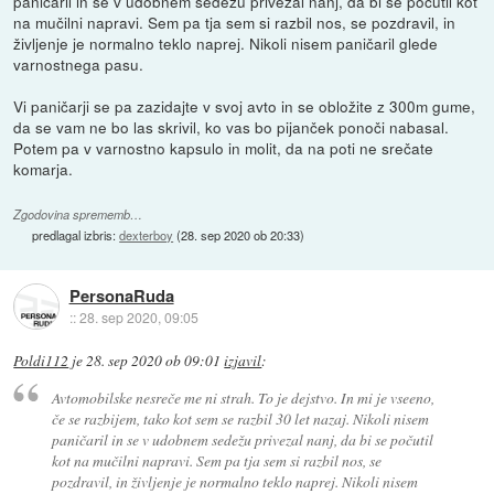
paničaril in se v udobnem sedežu privezal nanj, da bi se počutil kot
na mučilni napravi. Sem pa tja sem si razbil nos, se pozdravil, in
življenje je normalno teklo naprej. Nikoli nisem paničaril glede
varnostnega pasu.
Vi paničarji se pa zazidajte v svoj avto in se obložite z 300m gume,
da se vam ne bo las skrivil, ko vas bo pijanček ponoči nabasal.
Potem pa v varnostno kapsulo in molit, da na poti ne srečate
komarja.
Zgodovina sprememb…
predlagal izbris:
dexterboy
(
28. sep 2020 ob 20:33
)
PersonaRuda
::
28. sep 2020, 09:05
Poldi112
je
28. sep 2020 ob 09:01
izjavil
:
Avtomobilske nesreče me ni strah. To je dejstvo. In mi je vseeno,
če se razbijem, tako kot sem se razbil 30 let nazaj. Nikoli nisem
paničaril in se v udobnem sedežu privezal nanj, da bi se počutil
kot na mučilni napravi. Sem pa tja sem si razbil nos, se
pozdravil, in življenje je normalno teklo naprej. Nikoli nisem