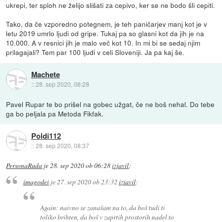
ukrepi, ter sploh ne želijo slišati za cepivo, ker se ne bodo šli cepiti.
Tako, da če vzporedno potegnem, je teh paničarjev manj kot je v
letu 2019 umrlo ljudi od gripe. Tukaj pa so glasni kot da jih je na
10.000. A v resnici jih je malo več kot 10. In mi bi se sedaj njim
prilagajali? Tem par 100 ljudi v celi Sloveniji. Ja pa kaj še.
Machete
::
28. sep 2020, 08:28
Pavel Rupar te bo prišel na gobec užgat, če ne boš nehal. Do tebe
ga bo peljala pa Metoda Fikfak.
Poldi112
::
28. sep 2020, 08:37
PersonaRuda
je
28. sep 2020 ob 06:28
izjavil
:
imagodei
je
27. sep 2020 ob 23:32
izjavil
:
Again: naivno se zanašam na to, da boš tudi ti
toliko brihten, da boš v zaprtih prostorih nadel to