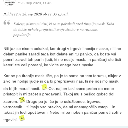
::
28. sep 2020, 11:46
Poldi112
je
28. sep 2020 ob 11:35
izjavil
:
Kolega, nismo mi tisti, ki so se pokakali pred tiranijo mask. Tako
da lahko nehate projicirati svoje strahove na razumno
populacijo.
Niti jaz se nisem pokakal, ker drugi v trgovini nosijo maske, niti ne
delam panike zaradi tega kot delate eni tu paniko, da boste vsi
pomrli zaradi teh parih ljudi, ki ne nosijo mask. In paničarji ste tisti
kateri ste celi posrani, ko vidite enega brez maske.
Kar se pa tiranije mask tiče, pa je to samo na tem forumu, nikjer v
živo ne hodijo ljudje in da bi prepričevali nas, ki ne nosimo mask,
da bi jih morali nosit.
Oz. naj en taki samo proba do mene
pristopit in mi začet s predavanji. Takoj mu s pešico gobec dol
zaprem.
Drugo pa je, če je to uslužbenec, trgovec,
varnostnik... ti imajo vso pravico, da mi onemogočijo vstop... in
takrat jih tudi upoštevam. Nebo mi pa noben paničar pameti solil v
trgovini.