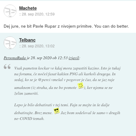
Machete
::
28. sep 2020, 12:59
Dej jure, ne bit Pavle Rupar z nivojem primitve. You can do better.
Telbanc
::
28. sep 2020, 13:02
PersonaRuda
je
28. sep 2020 ob 12:53
izjavil
:
Vsak pameten kockar ve kdaj mora zapustiti kazino. Isto je tukaj
na forumu, če nočeš fasat kakšen PNG ali karkoli drugega. In
sedaj, ko se je @perci vmešal v pogovor je čas, da se jaz raje
umaknem (iz straha, da ne bo pomote
), ker njemu se ne
želim zameriti.
Lepo je bilo debatirati v tej temi. Fajn se mejte in še dalje
debatirajte. Brez mene.
Jaz bom sodeloval še samo v drugih
ne-COVID temah.