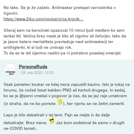
No tako. Se je že začelo. Antimasker pretepel varnostnika v
trgovini.
https://www.24ur.com/novice/crna-kronik...
Včeraj sem na bencinski opazoval 10 minut ljudi medtem ko sem
tankal itd. Večina brez mask je bilo ali cigotov ali čefurjev, tako da
je jasno katera mentaliteta prevladuje med antimaskerji ter
antihigienki, ki si tudi ne umivajo rok.
To da so te isti izjemno nasilni pa ni potrebno posebej omenjat.
PersonaRuda
::
28. sep 2020, 12:53
Vsak pameten kockar ve kdaj mora zapustiti kazino. Isto je tukaj na
forumu, če nočeš fasat kakšen PNG ali karkoli drugega. In sedaj,
ko se je @perci vmešal v pogovor je čas, da se jaz raje umaknem
(iz straha, da ne bo pomote
), ker njemu se ne želim zameriti.
Lepo je bilo debatirati v tej temi. Fajn se mejte in še dalje
debatirajte. Brez mene.
Jaz bom sodeloval še samo v drugih
ne-COVID temah.