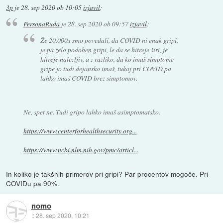
3p
je
28. sep 2020 ob 10:05
izjavil
:
PersonaRuda
je
28. sep 2020 ob 09:57
izjavil
:
Že 20.000x smo povedali, da COVID ni enak gripi,
je pa zelo podoben gripi, le da se hitreje širi, je
hitreje nalezljiv, a z razliko, da ko imaš simptome
gripe jo tudi dejansko imaš, tukaj pri COVID pa
lahko imaš COVID brez simptomov.
Ne, spet ne. Tudi gripo lahko imaš asimptomatsko.
https://www.centerforhealthsecurity.org...
https://www.ncbi.nlm.nih.gov/pmc/articl...
In koliko je takšnih primerov pri gripi? Par procentov mogoče. Pri
COVIDu pa 90%.
nomo
::
28. sep 2020, 10:21