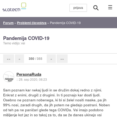
☰
Forum
»
Problemi človeštva
»
Pandemija COVID-19
Pandemija COVID-19
Temo vidijo: vsi
350
/ 355
««
«
»
»»
PersonaRuda
::
28. sep 2020, 08:23
Sam poznam kar nekaj ljudi in se družim dokaj redno z njimi.
Enkrat z enimi, drugič z drugimi. In ti poznajo kar dosti ljudi.
Osebno ne poznam nobenega, ki bi si želel nositi maske, pa jih
99% nosi, zaradi drugih, da jih potem ne gledajo postrani. Noben
od teh pa ne paničari glede tega COVIDa. Vsi imajo podobno
mišljenje kot jaz in so takoj za to, da se že danes ukinejo vsi