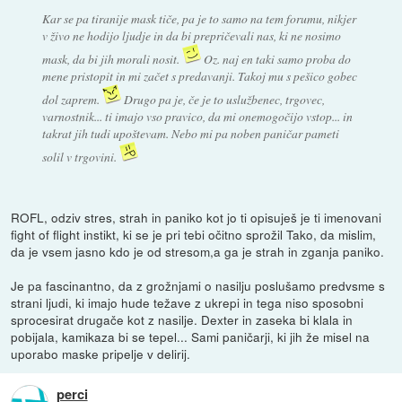
Kar se pa tiranije mask tiče, pa je to samo na tem forumu, nikjer
v živo ne hodijo ljudje in da bi prepričevali nas, ki ne nosimo
mask, da bi jih morali nosit.
Oz. naj en taki samo proba do
mene pristopit in mi začet s predavanji. Takoj mu s pešico gobec
dol zaprem.
Drugo pa je, če je to uslužbenec, trgovec,
varnostnik... ti imajo vso pravico, da mi onemogočijo vstop... in
takrat jih tudi upoštevam. Nebo mi pa noben paničar pameti
solil v trgovini.
ROFL, odziv stres, strah in paniko kot jo ti opisuješ je ti imenovani
fight of flight instikt, ki se je pri tebi očitno sprožil Tako, da mislim,
da je vsem jasno kdo je od stresom,a ga je strah in zganja paniko.
Je pa fascinantno, da z grožnjami o nasilju poslušamo predvsme s
strani ljudi, ki imajo hude težave z ukrepi in tega niso sposobni
sprocesirat drugače kot z nasilje. Dexter in zaseka bi klala in
pobijala, kamikaza bi se tepel... Sami paničarji, ki jih že misel na
uporabo maske pripelje v delirij.
perci