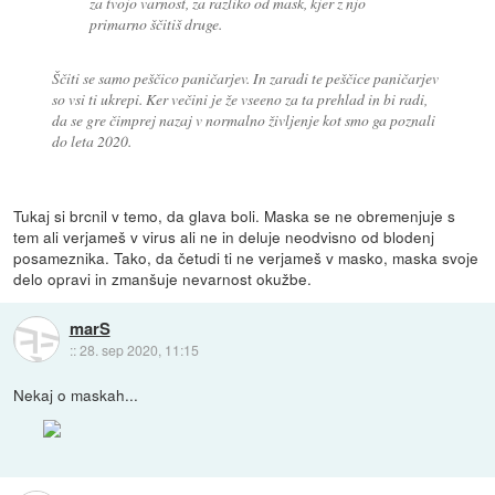
za tvojo varnost, za razliko od mask, kjer z njo
primarno ščitiš druge.
Ščiti se samo peščico paničarjev. In zaradi te peščice paničarjev
so vsi ti ukrepi. Ker večini je že vseeno za ta prehlad in bi radi,
da se gre čimprej nazaj v normalno življenje kot smo ga poznali
do leta 2020.
Tukaj si brcnil v temo, da glava boli. Maska se ne obremenjuje s
tem ali verjameš v virus ali ne in deluje neodvisno od blodenj
posameznika. Tako, da četudi ti ne verjameš v masko, maska svoje
delo opravi in zmanšuje nevarnost okužbe.
marS
::
28. sep 2020, 11:15
Nekaj o maskah...