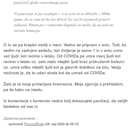
paničaril glede varnostnega pasu.
Vi paničarji se pa zazidajte v svoj avto in se obložite z 300m
gume, da se vam ne bo las skrivil, ko vas bo pijanček ponoči
nabasal. Potem pa v varnostno kapsulo in molit, da na poti ne
srečate komarja.
O tu se pa krepko motiš o meni. Vedno se pripnem v avtu. Tudi, ko
sedim na zadnjem sedežu, ker življenje je samo 1 in v avtu umre
več ljudi, kot recimo v letalu. Od COVIDa pa umre manj ljudi kot
recimo v letalu oz. zelo malo mlajših ljudi brez pridruženih bolezni
oz. umre toliko mladih ljudi kot je glavnih dobitkov na lotu. Večja
možnost je, da te udari strela kot da umreš od COVIDa.
Zato je ta tvoja primerjava brezvezna. Moja zgornja s prehladom,
pa še kako na mestu.
Iz komentarja v komentar vedno bolj dokazujete paničarji, da večjih
bedakov od vas ni.
Zgodovina sprememb…
spremenil:
PersonaRuda
(
28. sep 2020 ob 09:10
)