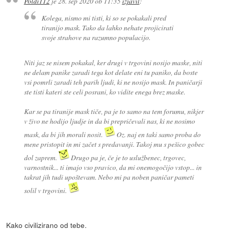
Poldi112
je
28. sep 2020 ob 11:35
izjavil
:
Kolega, nismo mi tisti, ki so se pokakali pred
tiranijo mask. Tako da lahko nehate projicirati
svoje strahove na razumno populacijo.
Niti jaz se nisem pokakal, ker drugi v trgovini nosijo maske, niti
ne delam panike zaradi tega kot delate eni tu paniko, da boste
vsi pomrli zaradi teh parih ljudi, ki ne nosijo mask. In paničarji
ste tisti kateri ste celi posrani, ko vidite enega brez maske.
Kar se pa tiranije mask tiče, pa je to samo na tem forumu, nikjer
v živo ne hodijo ljudje in da bi prepričevali nas, ki ne nosimo
mask, da bi jih morali nosit.
Oz. naj en taki samo proba do
mene pristopit in mi začet s predavanji. Takoj mu s pešico gobec
dol zaprem.
Drugo pa je, če je to uslužbenec, trgovec,
varnostnik... ti imajo vso pravico, da mi onemogočijo vstop... in
takrat jih tudi upoštevam. Nebo mi pa noben paničar pameti
solil v trgovini.
Kako civilizirano od tebe.