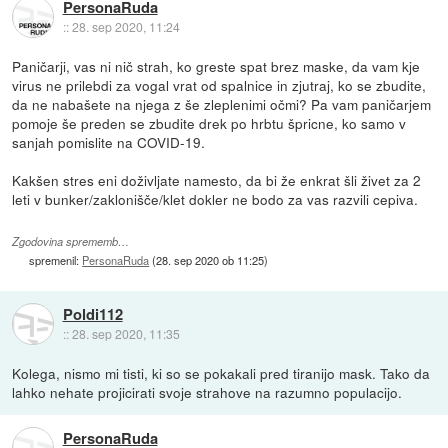
PersonaRuda
::
28. sep 2020, 11:24
Paničarji, vas ni nič strah, ko greste spat brez maske, da vam kje
virus ne prilebdi za vogal vrat od spalnice in zjutraj, ko se zbudite,
da ne nabašete na njega z še zleplenimi očmi? Pa vam paničarjem
pomoje še preden se zbudite drek po hrbtu špricne, ko samo v
sanjah pomislite na COVID-19.
Kakšen stres eni doživljate namesto, da bi že enkrat šli živet za 2
leti v bunker/zaklonišče/klet dokler ne bodo za vas razvili cepiva.
Zgodovina sprememb…
spremenil:
PersonaRuda
(
28. sep 2020 ob 11:25
)
Poldi112
::
28. sep 2020, 11:35
Kolega, nismo mi tisti, ki so se pokakali pred tiranijo mask. Tako da
lahko nehate projicirati svoje strahove na razumno populacijo.
PersonaRuda