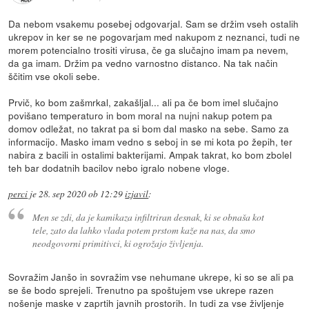
Da nebom vsakemu posebej odgovarjal. Sam se držim vseh ostalih
ukrepov in ker se ne pogovarjam med nakupom z neznanci, tudi ne
morem potencialno trositi virusa, če ga slučajno imam pa nevem,
da ga imam. Držim pa vedno varnostno distanco. Na tak način
ščitim vse okoli sebe.
Prvič, ko bom zašmrkal, zakašljal... ali pa če bom imel slučajno
povišano temperaturo in bom moral na nujni nakup potem pa
domov odležat, no takrat pa si bom dal masko na sebe. Samo za
informacijo. Masko imam vedno s seboj in se mi kota po žepih, ter
nabira z bacili in ostalimi bakterijami. Ampak takrat, ko bom zbolel
teh bar dodatnih bacilov nebo igralo nobene vloge.
perci
je
28. sep 2020 ob 12:29
izjavil
:
Men se zdi, da je kamikaza infiltriran desnak, ki se obnaša kot
tele, zato da lahko vlada potem prstom kaže na nas, da smo
neodgovorni primitivci, ki ogrožajo življenja.
Sovražim Janšo in sovražim vse nehumane ukrepe, ki so se ali pa
se še bodo sprejeli. Trenutno pa spoštujem vse ukrepe razen
nošenje maske v zaprtih javnih prostorih. In tudi za vse življenje