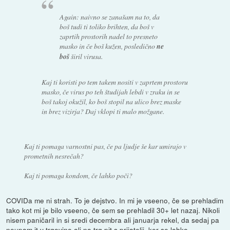
Again: naivno se zanašam na to, da
boš tudi ti toliko brihten, da boš v
zaprtih prostorih nadel to presneto
masko in če boš kužen, posledično
ne
boš
širil virusa.
Kaj ti koristi po tem takem nositi v zaprtem prostoru
masko, če virus po teh študijah lebdi v zraku in se
boš takoj okužil, ko boš stopil na ulico brez maske
in brez vizirja? Daj vklopi ti malo možgane.
Kaj ti pomaga varnostni pas, če pa ljudje še kar umirajo v
prometnih nesrečah?
Kaj ti pomaga kondom, če lahko poči?
COVIDa me ni strah. To je dejstvo. In mi je vseeno, če se prehladim
tako kot mi je bilo vseeno, če sem se prehladil 30+ let nazaj. Nikoli
nisem paničaril in si sredi decembra ali januarja rekel, da sedaj pa
neupam it v trgovino ali na trg pit s prijatelji, ker se lahko