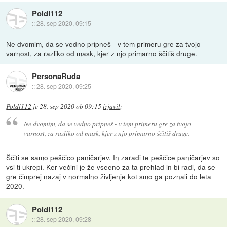
Poldi112
::
28. sep 2020, 09:15
Ne dvomim, da se vedno pripneš - v tem primeru gre za tvojo
varnost, za razliko od mask, kjer z njo primarno ščitiš druge.
PersonaRuda
::
28. sep 2020, 09:25
Poldi112
je
28. sep 2020 ob 09:15
izjavil
:
Ne dvomim, da se vedno pripneš - v tem primeru gre za tvojo
varnost, za razliko od mask, kjer z njo primarno ščitiš druge.
Ščiti se samo peščico paničarjev. In zaradi te peščice paničarjev so
vsi ti ukrepi. Ker večini je že vseeno za ta prehlad in bi radi, da se
gre čimprej nazaj v normalno življenje kot smo ga poznali do leta
2020.
Poldi112
::
28. sep 2020, 09:28