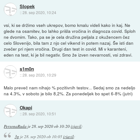
Slopek
::
28. sep 2020, 10:24
vsi, ki se držimo vseh ukrepov, bomo kmalu videli kako in kaj. Ne
glede na osamitev, bo lahko prišla vročina in diagnoza covid. Sploh
ne dvomim. Tako, pa se je cela družina peljala z okužencem čez
celo Slovenijo, bila tam z njo cel vikend in potem nazaj. Še isti dan
zvečer pri njem vročina. Drugi dan test in covid. Mi v karanteni,
eden na test, ki je bil negativ. Smo že izven nevarnosti, vsi zdravi.
s1m0n
::
28. sep 2020, 10:29
Malo preveč nam nihajo % pozitivnih testov... Sedaj smo za nedeljo
na 4.3%, v soboto je bilo 8,2%. Za ponedeljek bo spet 6-8% (jutri)
Okapi
::
28. sep 2020, 10:51
PersonaRuda
je
28. sep 2020 ob 10:20
izjavil
:
3p
je
28. sep 2020 ob 10:05
izjavil
: