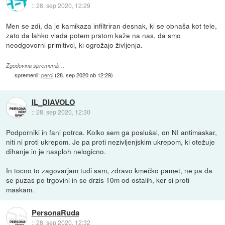
::
28. sep 2020, 12:29
Men se zdi, da je kamikaza infiltriran desnak, ki se obnaša kot tele,
zato da lahko vlada potem prstom kaže na nas, da smo
neodgovorni primitivci, ki ogrožajo življenja.
Zgodovina sprememb…
spremenil:
perci
(
28. sep 2020 ob 12:29
)
IL_DIAVOLO
::
28. sep 2020, 12:30
Podporniki in fani potrca. Kolko sem ga poslušal, on NI antimaskar,
niti ni proti ukrepom. Je pa proti nezivljenjskim ukrepom, ki otežuje
dihanje in je nasploh nelogicno.
In tocno to zagovarjam tudi sam, zdravo kmečko pamet, ne pa da
se puzas po trgovini in se drzis 10m od ostalih, ker si proti
maskam.
PersonaRuda
::
28. sep 2020, 12:32