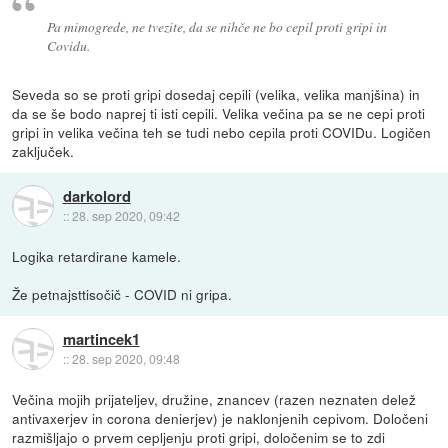
Pa mimogrede, ne tvezite, da se nihče ne bo cepil proti gripi in
Covidu.
Seveda so se proti gripi dosedaj cepili (velika, velika manjšina) in
da se še bodo naprej ti isti cepili. Velika večina pa se ne cepi proti
gripi in velika večina teh se tudi nebo cepila proti COVIDu. Logičen
zaključek.
darkolord
::
28. sep 2020, 09:42
Logika retardirane kamele.
Že petnajsttisočič - COVID ni gripa.
martincek1
::
28. sep 2020, 09:48
Večina mojih prijateljev, družine, znancev (razen neznaten delež
antivaxerjev in corona denierjev) je naklonjenih cepivom. Določeni
razmišljajo o prvem cepljenju proti gripi, določenim se to zdi