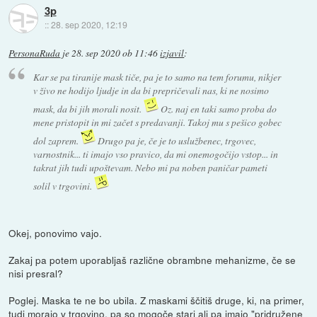
3p
::
28. sep 2020, 12:19
PersonaRuda
je
28. sep 2020 ob 11:46
izjavil
:
Kar se pa tiranije mask tiče, pa je to samo na tem forumu, nikjer
v živo ne hodijo ljudje in da bi prepričevali nas, ki ne nosimo
mask, da bi jih morali nosit.
Oz. naj en taki samo proba do
mene pristopit in mi začet s predavanji. Takoj mu s pešico gobec
dol zaprem.
Drugo pa je, če je to uslužbenec, trgovec,
varnostnik... ti imajo vso pravico, da mi onemogočijo vstop... in
takrat jih tudi upoštevam. Nebo mi pa noben paničar pameti
solil v trgovini.
Okej, ponovimo vajo.
Zakaj pa potem uporabljaš različne obrambne mehanizme, če se
nisi presral?
Poglej. Maska te ne bo ubila. Z maskami ščitiš druge, ki, na primer,
tudi morajo v trgovino, pa so mogoče stari ali pa imajo "pridružene