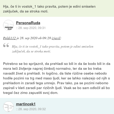
Hja, če ti in vostok_1 tako pravita, potem je edini smiselen
zaključek, da se stroka moti.
PersonaRuda
::
28. sep 2020, 09:31
Poldi112
je
28. sep 2020 ob 09:28
izjavil
:
Hja, če ti in vostok_1 tako pravita, potem je edini smiselen
zaključek, da se stroka moti.
Potrebno se bo sprijaznit, da prehladi so bili in da še bodo bili in da
mora teči življenje naprej čimbolj normalno, ter da se bo treba
navadit živet s prehladi. In logično, da tiste rizične osebe nebodo
hodile pozimi na trg med maso ljudi, ker se lahko nalezejo od njih s
prehladom in zaradi tega umrejo. Prav tako, pa se pozimi nebomo
zapirali v kleti zaradi par rizičnih ljudi. Vsak se bo sam odločil ali bo
tvegal čez zimo zapustiti svoj dom.
martincek1
::
28. sep 2020, 09:32