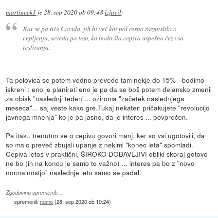
martincek1
je
28. sep 2020 ob 09:48
izjavil
:
Kar se pa tiče Covida, jih bi več kot pol resno razmislilo o
cepljenju, seveda po tem, ko bodo šla cepiva uspešno čez vsa
testiranja.
Ta polovica se potem vedno prevede tam nekje do 15% - bodimo
iskreni : eno je planirati eno je pa da se boš potem dejansko zmenil
za obisk "naslednji teden"... oziroma "začetek naslednjega
meseca"... saj veste kako gre.Tukaj nekateri pričakujete "revolucijo
javnega mnenja" ko je pa jasno, da je interes ... povprečen.
Pa itak.. trenutno se o cepivu govori manj, ker so vsi ugotovili, da
so malo preveč zbujali upanje z nekimi "konec leta" spomladi.
Cepiva letos v praktični, ŠIROKO DOBAVLJIVI obliki skoraj gotovo
ne bo (in na koncu je samo to važno) ... interes pa bo z "novo
normalnostjo" naslednje leto samo še padal.
Zgodovina sprememb…
spremenil:
nomo
(
28. sep 2020 ob 10:24
)