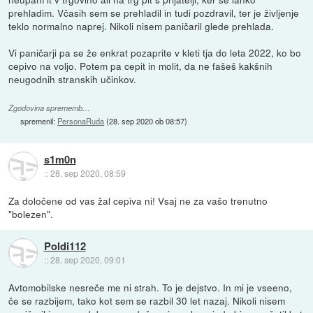
prehladim. Včasih sem se prehladil in tudi pozdravil, ter je življenje
teklo normalno naprej. Nikoli nisem paničaril glede prehlada.
Vi paničarji pa se že enkrat pozaprite v kleti tja do leta 2022, ko bo
cepivo na voljo. Potem pa cepit in molit, da ne fašeš kakšnih
neugodnih stranskih učinkov.
Zgodovina sprememb…
spremenil:
PersonaRuda
(
28. sep 2020 ob 08:57
)
s1m0n
::
28. sep 2020, 08:59
Za določene od vas žal cepiva ni! Vsaj ne za vašo trenutno
"bolezen".
Poldi112
::
28. sep 2020, 09:01
Avtomobilske nesreče me ni strah. To je dejstvo. In mi je vseeno,
če se razbijem, tako kot sem se razbil 30 let nazaj. Nikoli nisem