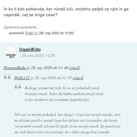
In ko ti kdo poblenda, ker nimaš luči, verjetno pelješ za njim in ga
napizdiš, naj se briga zase?
Zgodovina sprememb…
spremenil:
Poldi112
(
28. sep 2020 ob 12:25
)
UganiKdo
::
28. sep 2020, 12:26
PersonaRuda
je
28. sep 2020 ob 11:46
izjavil
:
Poldi112
je
28. sep 2020 ob 11:35
izjavil
:
Kolega, nismo mi tisti, ki so se pokakali pred
tiranijo mask. Tako da lahko nehate projicirati
svoje strahove na razumno populacijo.
Niti jaz se nisem pokakal, ker drugi v trgovini nosijo maske, niti
ne delam panike zaradi tega kot delate eni tu paniko, da boste
vsi pomrli zaradi teh parih ljudi, ki ne nosijo mask. In paničarji
ste tisti kateri ste celi posrani, ko vidite enega brez maske.