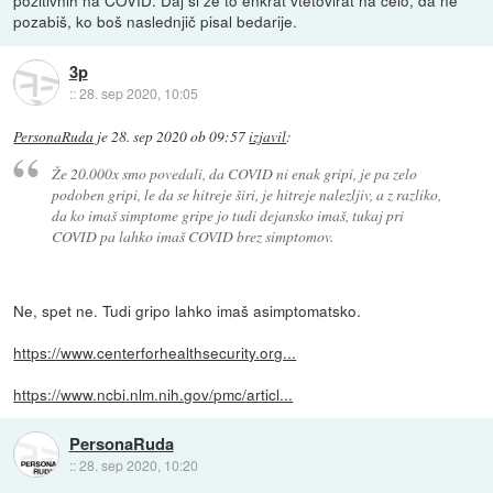
pozitivnih na COVID. Daj si že to enkrat vtetovirat na čelo, da ne
pozabiš, ko boš naslednjič pisal bedarije.
3p
::
28. sep 2020, 10:05
PersonaRuda
je
28. sep 2020 ob 09:57
izjavil
:
Že 20.000x smo povedali, da COVID ni enak gripi, je pa zelo
podoben gripi, le da se hitreje širi, je hitreje nalezljiv, a z razliko,
da ko imaš simptome gripe jo tudi dejansko imaš, tukaj pri
COVID pa lahko imaš COVID brez simptomov.
Ne, spet ne. Tudi gripo lahko imaš asimptomatsko.
https://www.centerforhealthsecurity.org...
https://www.ncbi.nlm.nih.gov/pmc/articl...
PersonaRuda
::
28. sep 2020, 10:20