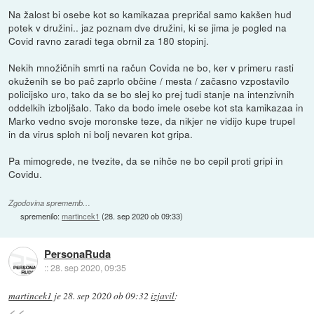
Na žalost bi osebe kot so kamikazaa prepričal samo kakšen hud
potek v družini.. jaz poznam dve družini, ki se jima je pogled na
Covid ravno zaradi tega obrnil za 180 stopinj.
Nekih množičnih smrti na račun Covida ne bo, ker v primeru rasti
okuženih se bo pač zaprlo občine / mesta / začasno vzpostavilo
policijsko uro, tako da se bo slej ko prej tudi stanje na intenzivnih
oddelkih izboljšalo. Tako da bodo imele osebe kot sta kamikazaa in
Marko vedno svoje moronske teze, da nikjer ne vidijo kupe trupel
in da virus sploh ni bolj nevaren kot gripa.
Pa mimogrede, ne tvezite, da se nihče ne bo cepil proti gripi in
Covidu.
Zgodovina sprememb…
spremenilo:
martincek1
(
28. sep 2020 ob 09:33
)
PersonaRuda
::
28. sep 2020, 09:35
martincek1
je
28. sep 2020 ob 09:32
izjavil
: