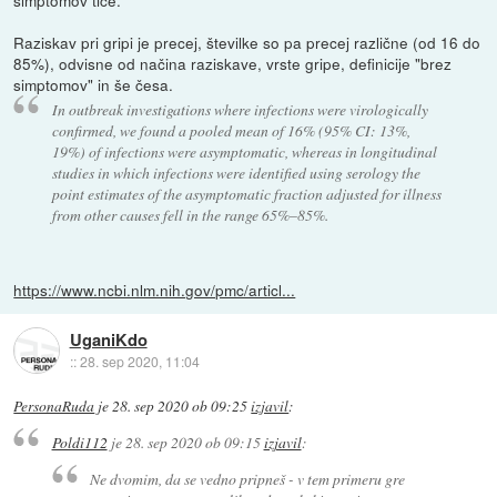
Raziskav pri gripi je precej, številke so pa precej različne (od 16 do
85%), odvisne od načina raziskave, vrste gripe, definicije "brez
simptomov" in še česa.
In outbreak investigations where infections were virologically
confirmed, we found a pooled mean of 16% (95% CI: 13%,
19%) of infections were asymptomatic, whereas in longitudinal
studies in which infections were identified using serology the
point estimates of the asymptomatic fraction adjusted for illness
from other causes fell in the range 65%–85%.
https://www.ncbi.nlm.nih.gov/pmc/articl...
UganiKdo
::
28. sep 2020, 11:04
PersonaRuda
je
28. sep 2020 ob 09:25
izjavil
:
Poldi112
je
28. sep 2020 ob 09:15
izjavil
:
Ne dvomim, da se vedno pripneš - v tem primeru gre