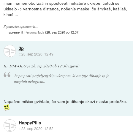
imam namen obdržati in spoštovati nekatere ukrepe, četudi se
ukinejo -> varnostna distanca, nošenje maske, če šmrkaš, kašljaš,
kihaš,...
Zgodovina sprememb…
spremenil:
PersonaRuda
(
28. sep 2020 ob 12:37
)
3p
::
28. sep 2020, 12:49
IL_DIAVOLO
je
28. sep 2020 ob 12:30
izjavil
:
Je pa proti nezivljenjskim ukrepom, ki otežuje dihanje in je
nasploh nelogicno.
Napačne mišice gvihtate, če vam je dihanje skozi masko pretežko.
HappyPills
::
28. sep 2020, 12:52