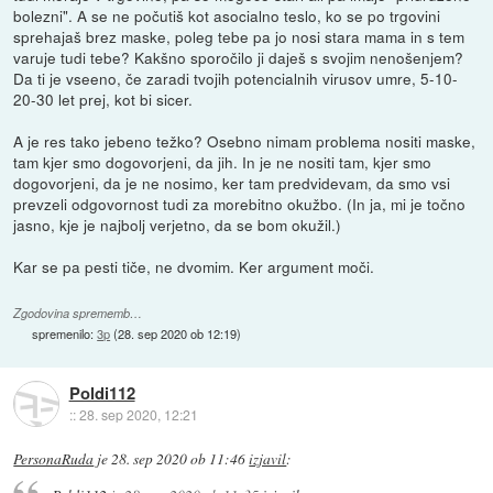
bolezni". A se ne počutiš kot asocialno teslo, ko se po trgovini
sprehajaš brez maske, poleg tebe pa jo nosi stara mama in s tem
varuje tudi tebe? Kakšno sporočilo ji daješ s svojim nenošenjem?
Da ti je vseeno, če zaradi tvojih potencialnih virusov umre, 5-10-
20-30 let prej, kot bi sicer.
A je res tako jebeno težko? Osebno nimam problema nositi maske,
tam kjer smo dogovorjeni, da jih. In je ne nositi tam, kjer smo
dogovorjeni, da je ne nosimo, ker tam predvidevam, da smo vsi
prevzeli odgovornost tudi za morebitno okužbo. (In ja, mi je točno
jasno, kje je najbolj verjetno, da se bom okužil.)
Kar se pa pesti tiče, ne dvomim. Ker argument moči.
Zgodovina sprememb…
spremenilo:
3p
(
28. sep 2020 ob 12:19
)
Poldi112
::
28. sep 2020, 12:21
PersonaRuda
je
28. sep 2020 ob 11:46
izjavil
: