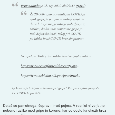
PersonaRuda
je
28. sep 2020 ob 09:57
izjavil
:
Že 20.000x smo povedali, da COVID ni
enak gripi, je pa zelo podoben gripi, le
da se hitreje širi, je hitreje nalezljiv, a z
razliko, da ko imaš simptome gripe jo
tudi dejansko imaš, tukaj pri COVID
pa lahko imaš COVID brez simptomov.
Ne, spet ne. Tudi gripo lahko imaš asimptomatsko.
https://www.centerforhealthsecurity.org
...
https://www.ncbi.nlm.nih.gov/pmc/articl
...
In koliko je takšnih primerov pri gripi? Par procentov mogoče.
Pri COVIDu pa 90%.
Delaš se pametnega, čeprav nimaš pojma. V resnici ni verjetno
nobene razlike med gripo in korono, kar se odstotka okužb brez
simptomov tiče.