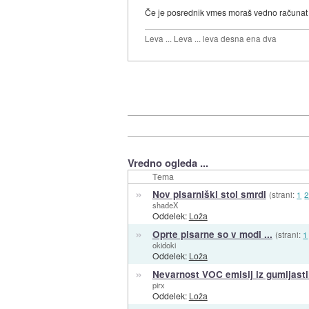
Če je posrednik vmes moraš vedno računat 
Leva ... Leva ... leva desna ena dva
Vredno ogleda ...
Tema
»
Nov pisarniški stol smrdi
(strani:
1
shadeX
Oddelek:
Loža
»
Oprte pisarne so v modi ...
(strani:
1
okidoki
Oddelek:
Loža
»
Nevarnost VOC emisij iz gumijast
pirx
Oddelek:
Loža