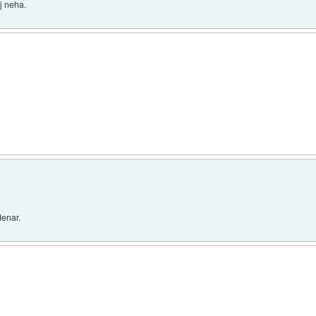
ej neha.
denar.