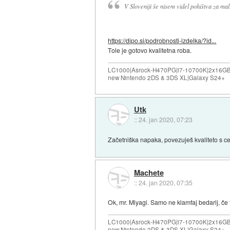
V Sloveniji še nisem videl pohištva za mal
https://dipo.si/podrobnosti-izdelka/?id...
Tole je gotovo kvalitetna roba.
LC1000|Asrock-H470PG|i7-10700K|2x16G
new Nintendo 2DS & 3DS XL|Galaxy S24+
Utk
::
24. jan 2020, 07:23
Začetniška napaka, povezuješ kvaliteto s c
Machete
::
24. jan 2020, 07:35
Ok, mr. Miyagi. Samo ne klamfaj bedarij, č
LC1000|Asrock-H470PG|i7-10700K|2x16G
new Nintendo 2DS & 3DS XL|Galaxy S24+