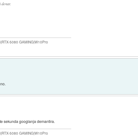
i denar.
B|RTX-5080 GAMING|W10Pro
eno.
e te sekunda googlanja demantira.
B|RTX-5080 GAMING|W10Pro