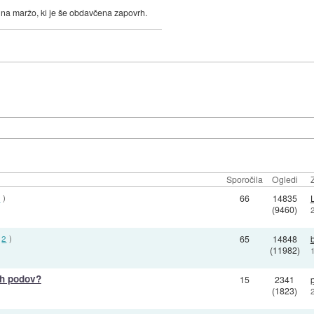
na maržo, ki je še obdavčena zapovrh.
Sporočila
Ogledi
2
)
66
14835
(9460)
2
)
65
14848
(11982)
ih podov?
15
2341
p
(1823)