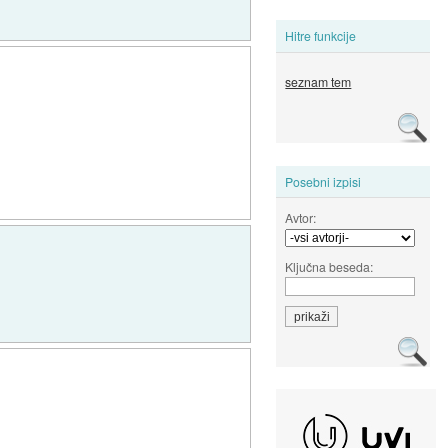
Hitre funkcije
seznam tem
Posebni izpisi
Avtor:
Ključna beseda: