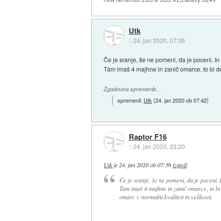
Utk
::
24. jan 2020, 07:36
Če je sranje, še ne pomeni, da je poceni. In 
Tam imaš 4 majhne in zanič omarce, to bi dob
Zgodovina sprememb…
spremenil:
Utk
(
24. jan 2020 ob 07:42
)
Raptor F16
::
24. jan 2020, 23:20
Utk
je
24. jan 2020 ob 07:36
izjavil
:
Če je sranje, še ne pomeni, da je poceni. I
Tam imaš 4 majhne in zanič omarce, to bi 
omarc v normalni kvaliteti in velikosti.