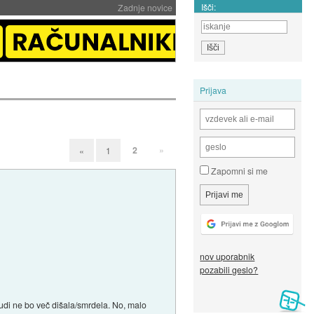
Išči:
Zadnje novice
Prijava
2
»
«
1
Zapomni si me
nov uporabnik
pozabili geslo?
 tudi ne bo več dišala/smrdela. No, malo