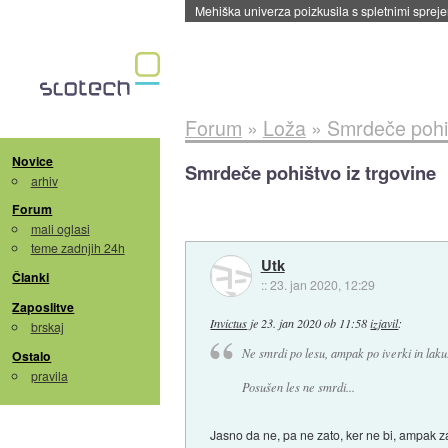
Mehiška univerza poizkusila s spletnimi sprejem
Forum
»
Loža
»
Smrdeče pohiš
Novice
Smrdeče pohištvo iz trgovine
arhiv
Forum
mali oglasi
teme zadnjih 24h
Utk
Članki
::
23. jan 2020, 12:29
Zaposlitve
Invictus
je
23. jan 2020 ob 11:58
izjavil
:
brskaj
Ne smrdi po lesu, ampak po iverki in laku
Ostalo
pravila
Posušen les ne smrdi...
Jasno da ne, pa ne zato, ker ne bi, ampak zat