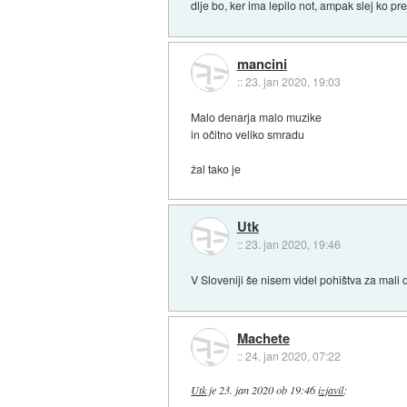
dlje bo, ker ima lepilo not, ampak slej ko pr
mancini
::
23. jan 2020, 19:03
Malo denarja malo muzike
in očitno veliko smradu
žal tako je
Utk
::
23. jan 2020, 19:46
V Sloveniji še nisem videl pohištva za mali 
Machete
::
24. jan 2020, 07:22
Utk
je
23. jan 2020 ob 19:46
izjavil
: