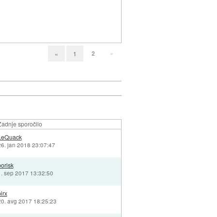
2
»
«
1
Zadnje sporočilo
LeQuack
26. jan 2018 23:07:47
borisk
1. sep 2017 13:32:50
irx
20. avg 2017 18:25:23