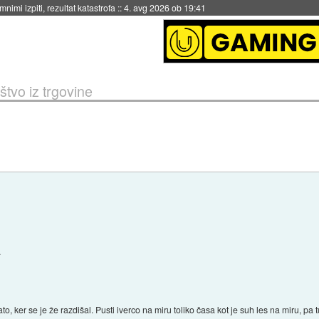
nimi izpiti, rezultat katastrofa
::
4. avg 2026 ob 19:41
tvo iz trgovine
.
o, ker se je že razdišal. Pusti iverco na miru toliko časa kot je suh les na miru, pa