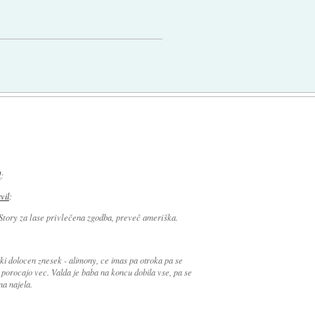
l
:
avil
:
Story za lase privlečena zgodba, preveč ameriška.
ki dolocen znesek - alimony, ce imas pa otroka pa se
porocajo vec. Valda je baba na koncu dobila vse, pa se
na najela.