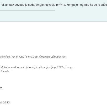
h let, ampak seveda je sedaj Angie največja pr****a, ker ga je nogirala ko se je začel
cked up. Tip je padel v večletno depresijo, alkoholizem
ladih let, ampak seveda je sedaj Angie največja pr****a, ker ga
i in njo.
lo.
 ob 20:13
)