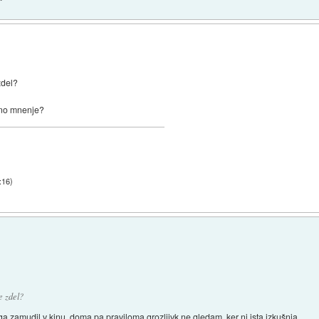
zdel?
šno mnenje?
:16
)
e zdel?
ga zamudil v kinu, doma pa praviloma grozljivk ne gledam, ker ni ista izkušnja.