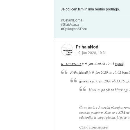
Je odlicen film in ima realno podlago.
#OstaniDoma
#StaiAcasa
#SpikajmoSEvsi
PrihajaNodi
::
9. jan 2020, 19:31
IL_DIAVOLO
je
9. jan 2020 ob 19:23
izjavil
:
PrihajaNodi
je
9. jan 2020 ob 16:02
izjavi
genesiss
je
9. jan 2020 ob 13:16
izj
Meni se pa zdi ta Marriage 
Ce se locis v Ameriki placujes zens
otrosko podporo. Zato se v ZDA ne 
odvetnika je mogu placat, ki ga je o
Cisto realna zgodba.