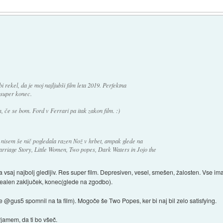
 rekel, da je moj najljubši film leta 2019. Perfektna
 super konec.
m, če se bom. Ford v Ferrari pa itak zakon film. :)
az nisem še nič pogledala razen Nož v hrbet, ampak glede na
arriage Story, Little Women, Two popes, Dark Waters in Jojo the
a vsaj najbolj gledljiv. Res super film. Depresiven, vesel, smešen, žalosten. Vse im
realen zaključek, konec(glede na zgodbo).
@gus5 spomnil na ta film). Mogoče še Two Popes, ker bi naj bil zelo satisfying.
rjamem, da ti bo všeč.