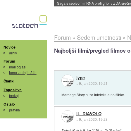
BMW v vozilih začel predvajati reklame
::
dane
Forum
»
Sedem umetnosti
»
N
Novice
Najboljši filmi/pregled filmov 
arhiv
Forum
mali oglasi
teme zadnjih 24h
jype
Članki
::
9. jan 2020, 19:21
Zaposlitve
Marriage Story ni za intelektualno šibke.
brskaj
Ostalo
pravila
IL_DIAVOLO
::
9. jan 2020, 19:23
PrihajaNodi
je
9. jan 2020 ob 16:02
izjavil
: