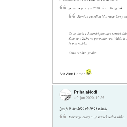
genesiss
je
9. jan 2020 ob 13:16
izjavil
:
Meni se pa zdi ta Marriage Story z
Ce se locis v Ameriki placujes zenski dol
Zato se v ZDA ne porocajo vec. Valda je b
je ona najela.
Cisto realna zgodba.
Ask Alan Harper
PrihajaNodi
::
9. jan 2020, 19:26
jype
je
9. jan 2020 ob 19:21
izjavil
:
Marriage Story ni za intelektualno šibke.