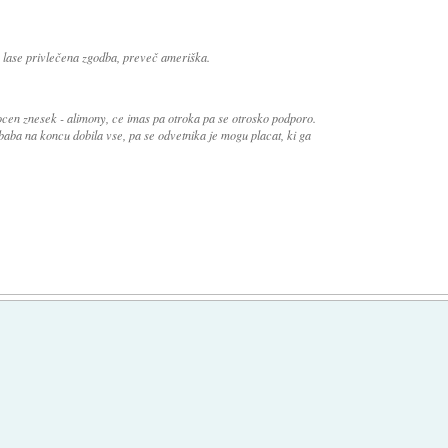
a lase privlečena zgodba, preveč ameriška.
ocen znesek - alimony, ce imas pa otroka pa se otrosko podporo.
aba na koncu dobila vse, pa se odvetnika je mogu placat, ki ga