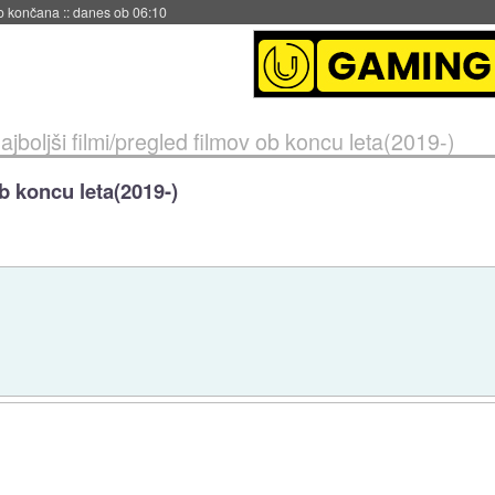
s ob 06:09
ajboljši filmi/pregled filmov ob koncu leta(2019-)
ob koncu leta(2019-)