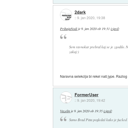
2dark
::
9. jan 2020, 19:38
PrihajaNodi
je
9. jan 2020 ob 19:31
izjavil
:
Sem ravnokar prebral kaj se je zgodilo. No
zakaj:)
Naravna selekcija bi rekel naš jype. Razlog
FormerUser
::
9. jan 2020, 19:42
Vazelin
je
9. jan 2020 ob 19:35
izjavil
:
Samo Brad Pitta pogledaš kako je fucked u