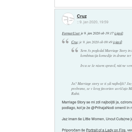
Cruz
::
9. jan 2020, 19:59
FormerUser
je
9. jan 2020 ob 19:17
izjavil
:
Cruz
je
9. jan 2020 ob 09:49
izjavil
:
Sem 3x pogledal Marriage Story in bi
kombinacija komedije in drame ter
Irca se še nisem spravil, niti ne ve
Ja? Marriage story se ti zdi najboljši? J
prebrano, se v krog favoritov uvrščajo M
Rabit.
Marriage Story se mi zdi najboljši ja, ozirom
podlago, kot je že @PrihajaNodi omenil in 
Jaz imam še Little Women, Uncut Cuts(me je 
Priporočam še
Portrait of a Lady on Fire
, ve