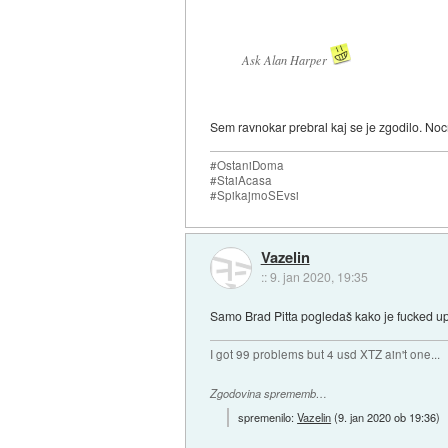
Ask Alan Harper
Sem ravnokar prebral kaj se je zgodilo. Nocn
#OstaniDoma
#StaiAcasa
#SpikajmoSEvsi
Vazelin
::
9. jan 2020, 19:35
Samo Brad Pitta pogledaš kako je fucked up.
I got 99 problems but 4 usd XTZ ain't one...
Zgodovina sprememb…
spremenilo:
Vazelin
(
9. jan 2020 ob 19:36
)