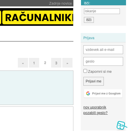
Išči:
Zadnje novice
Prijava
2
«
1
3
»
Zapomni si me
nov uporabnik
pozabili geslo?