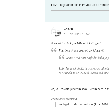
Lolz. Tip je alkoholik in travcar že od mladi
2dark
::
9. jan 2020, 19:52
FormerUser
je
9. jan 2020 ob 19:42
izjavil
:
Vazelin
je
9. jan 2020 ob 19:35
izjavil
:
Samo Brad Pitta pogledaš kako je fu
Lolz. Tip je alkoholik in travcar že od m
je nogirala ko se je začel znašati nad otroc
Ja, ja. Postala je feministka. Feminizem je z
Zgodovina sprememb…
predlagalo izbris:
FormerUser
(
9. jan 2020