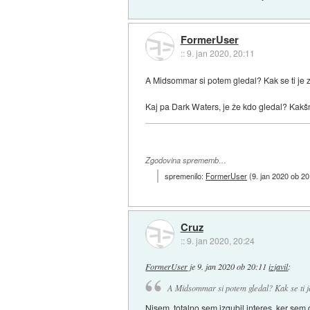
FormerUser
::
9. jan 2020, 20:11
A Midsommar si potem gledal? Kak se ti je 
Kaj pa Dark Waters, je že kdo gledal? Kak
Zgodovina sprememb…
spremenilo:
FormerUser
(
9. jan 2020 ob 20
Cruz
::
9. jan 2020, 20:24
FormerUser
je
9. jan 2020 ob 20:11
izjavil
:
A Midsommar si potem gledal? Kak se ti j
Nisem, totalno sem izgubil interes, ker sem 