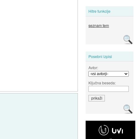
Hitre funkcije
seznam tem
Posebni izpisi
Avtor:
Ključna beseda: