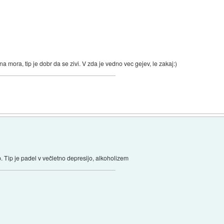
a mora, tip je dobr da se zivi. V zda je vedno vec gejev, le zakaj:)
 Tip je padel v večletno depresijo, alkoholizem