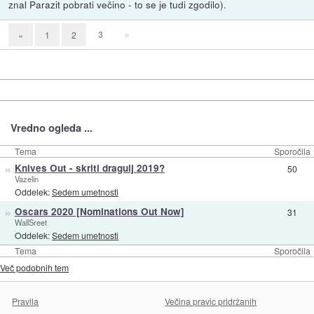
znal Parazit pobrati večino - to se je tudi zgodilo).
3
»
«
1
2
Vredno ogleda ...
Tema
Sporočila
»
Knives Out - skriti dragulj 2019?
50
Vazelin
Oddelek:
Sedem umetnosti
»
Oscars 2020 [Nominations Out Now]
31
WallSreet
Oddelek:
Sedem umetnosti
Tema
Sporočila
Več podobnih tem
Pravila
Večina pravic pridržanih