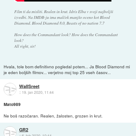
Film ti da misliti. Realen in krut. Idris Elba v svoji najboljši
izvedbi. Na IMDB-ju ima malček manjšo oceno kot Blood
Diamond. Blood Diamond 8.0, Beasts of no nation 7.7
How does the Commandant look? How does the Commandant
look?
All right, sir!
Hvala, tole bom definitivno pogledal potem... Ja Blood Diamond mi
je eden boljših filmov... verjetno moj top 25 vseh časov...
WallSreet
::
19. jan 2020, 11:44
Mato989
Ne boš razočaran. Realen, žalosten, grozen in krut.
GR2
::
6. feb 2020, 10:44