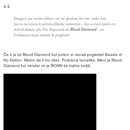
Drugače pa večino filmov več ne gledam, ker me vsako leto
znova razočara kvaliteta filmske industrije... kje so časi kakih res
dobrih filmov ala The Departed ali
Blood Diamond
... no
Irishmana mam namen še pogledat.
Če ti je bil Blood Diamond kul potem si moraš pogledati Beasts of
No Nation. Mislim da ti bo všeč. Podobna tematika. Meni je Blood
Diamond kul vendar mi je BONN še malce boljši.