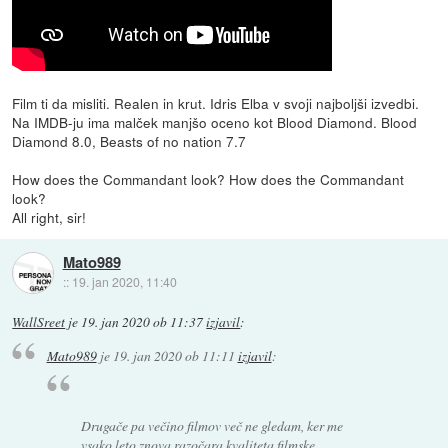
Film ti da misliti. Realen in krut. Idris Elba v svoji najboljši izvedbi.
Na IMDB-ju ima malček manjšo oceno kot Blood Diamond. Blood
Diamond 8.0, Beasts of no nation 7.7
How does the Commandant look? How does the Commandant
look?
All right, sir!
Mato989
::
19. jan 2020, 11:40
WallSreet
je
19. jan 2020 ob 11:37
izjavil
:
Mato989
je
19. jan 2020 ob 11:11
izjavil
:
Drugače pa večino filmov več ne gledam, ker me
vsako leto znova razočara kvaliteta filmske