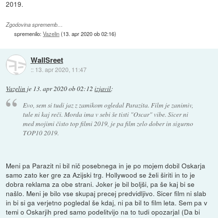
2019.
Zgodovina sprememb…
spremenilo:
Vazelin
(
13. apr 2020 ob 02:16
)
WallSreet
::
13. apr 2020, 11:47
Vazelin
je
13. apr 2020 ob 02:12
izjavil
:
Evo, sem si tudi jaz z zamikom ogledal Parazita. Film je zanimiv,
tule ni kaj reči. Morda ima v sebi še tisti "Oscar" vibe. Sicer ni
med mojimi čisto top filmi 2019, je pa film zelo dober in sigurno
TOP10 2019.
Meni pa Parazit ni bil nič posebnega in je po mojem dobil Oskarja
samo zato ker gre za Azijski trg. Hollywood se želi širiti in to je
dobra reklama za obe strani. Joker je bil boljši, pa še kaj bi se
našlo. Meni je bilo vse skupaj precej predvidljivo. Sicer film ni slab
in bi si ga verjetno pogledal še kdaj, ni pa bil to film leta. Sem pa v
temi o Oskarjih pred samo podelitvijo na to tudi opozarjal (Da bi