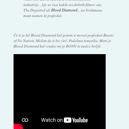
industrije... kje so časi kakih res dobrih filmov ala
The Departed ali
Blood Diamond
... no Irishmana
mam namen še pogledat.
Če ti je bil Blood Diamond kul potem si moraš pogledati Beasts
of No Nation. Mislim da ti bo všeč. Podobna tematika. Meni je
Blood Diamond kul vendar mi je BONN še malce boljši.