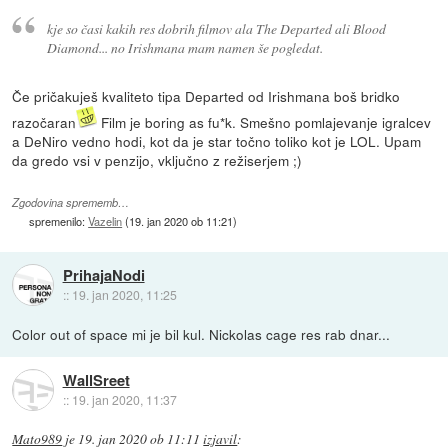
kje so časi kakih res dobrih filmov ala The Departed ali Blood
Diamond... no Irishmana mam namen še pogledat.
Če pričakuješ kvaliteto tipa Departed od Irishmana boš bridko
razočaran
Film je boring as fu*k. Smešno pomlajevanje igralcev
a DeNiro vedno hodi, kot da je star točno toliko kot je LOL. Upam
da gredo vsi v penzijo, vključno z režiserjem ;)
Zgodovina sprememb…
spremenilo:
Vazelin
(
19. jan 2020 ob 11:21
)
PrihajaNodi
::
19. jan 2020, 11:25
Color out of space mi je bil kul. Nickolas cage res rab dnar...
WallSreet
::
19. jan 2020, 11:37
Mato989
je
19. jan 2020 ob 11:11
izjavil
: