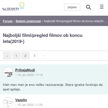
☰
Forum
»
Sedem umetnosti
»
Najboljši filmi/pregled filmov ob koncu leta(2019-)
Najboljši filmi/pregled filmov ob koncu
leta(2019-)
3
»
«
1
2
PrihajaNodi
::
19. jan 2020, 11:19
Irish man man je eno veliko razocaranje. Stare igralce forsirajo da
spet spilajo.
Vazelin
::
19. jan 2020, 11:20