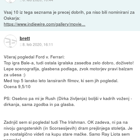
Vsaj 10 iz tega seznama je precej dobrih, pa niso bili nominirani za
Oskarja:
https://www.indiewire.com/gallery/movie...
brett
::
8. feb 2020, 16:11
Včeraj pogledal Ford v. Ferrari:
Top igra Bale-a, tudi ostala igralska zasedba zelo dobro, doživeto!
Lepe scenografija, glasbena podlaga, zvok motorjev pravi balzam
za ušesa :)
Med top 5 lansko leto lansiranih filmov, ki sem jih pogledal.
Ocena 9,5/10
PS: Osebno pa mi je Rush (Dirka življenja) boljši v kadrih voženj -
dirkanja, sama zgodba in pa glasba.
Zadnjič sem si pogledal tudi The Irishman. OK zadeva, ni pa na
nivoju gangsterskih (in Scorsesijevih) dram prejšnjega stoletja. Je
pa nostalgično videti na kupu stare mačke. Samo Ray Liota sem
pogrešal.