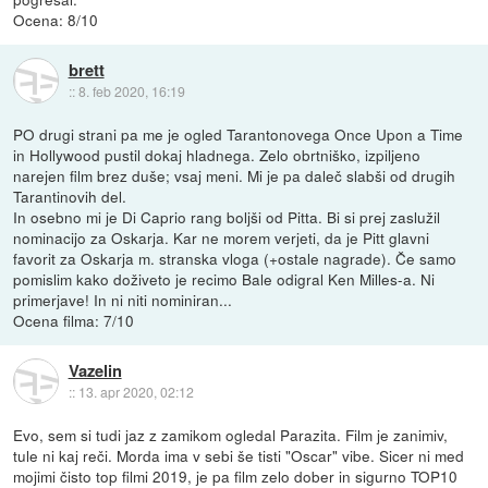
Ocena: 8/10
brett
::
8. feb 2020, 16:19
PO drugi strani pa me je ogled Tarantonovega Once Upon a Time
in Hollywood pustil dokaj hladnega. Zelo obrtniško, izpiljeno
narejen film brez duše; vsaj meni. Mi je pa daleč slabši od drugih
Tarantinovih del.
In osebno mi je Di Caprio rang boljši od Pitta. Bi si prej zaslužil
nominacijo za Oskarja. Kar ne morem verjeti, da je Pitt glavni
favorit za Oskarja m. stranska vloga (+ostale nagrade). Če samo
pomislim kako doživeto je recimo Bale odigral Ken Milles-a. Ni
primerjave! In ni niti nominiran...
Ocena filma: 7/10
Vazelin
::
13. apr 2020, 02:12
Evo, sem si tudi jaz z zamikom ogledal Parazita. Film je zanimiv,
tule ni kaj reči. Morda ima v sebi še tisti "Oscar" vibe. Sicer ni med
mojimi čisto top filmi 2019, je pa film zelo dober in sigurno TOP10