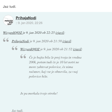
Jaz tudi.
PrihajaNodi
::
9. jan 2020, 22:26
WizzardOfOZ
je
9. jan 2020 ob 22:25
izjavil
:
PrihajaNodi
je
9. jan 2020 ob 21:58
izjavil
:
WizzardOfOZ
je
9. jan 2020 ob 21:52
izjavil
:
Če je bajta bila že prej tvoja in vredna
200k, potem tudi če je 10 let notri ne
more zahtevat polovice, če nima
računov, kaj vse je obnovila, za vsaj
polovico hiše.
Je pa merkala tvoje otroke!
Jaz tudi.