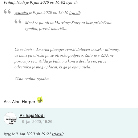
PrihajaNodi
je
9. jan 2020 ob 16:02
izjavil
:
genesiss
je
9. jan 2020 ob 13:16
izjavil
:
Meni se pa zdi ta Marriage Story za lase privlečena
zgodba, preveč ameriška.
Ce se locis v Ameriki placujes zenski dolocen znesek - alimony,
ce imas pa otroka pa se otrosko podporo. Zato se v ZDA ne
porocajo vec. Valda je baba na koncu dobila vse, pa se
odvetnika je mogu placat, ki ga je ona najela.
Cisto realna zgodba.
Ask Alan Harper
PrihajaNodi
::
9. jan 2020, 19:26
jype
je
9. jan 2020 ob 19:21
izjavil
: