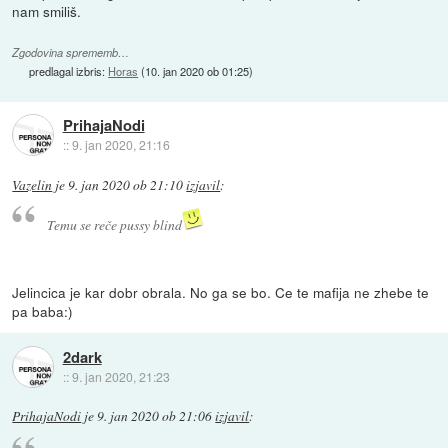
nam smiliš.
Zgodovina sprememb…
predlagal izbris:
Horas
(
10. jan 2020 ob 01:25
)
PrihajaNodi
::
9. jan 2020, 21:16
Vazelin
je
9. jan 2020 ob 21:10
izjavil
:
Temu se reče pussy blind
Jelincica je kar dobr obrala. No ga se bo. Ce te mafija ne zhebe te
pa baba:)
2dark
::
9. jan 2020, 21:23
PrihajaNodi
je
9. jan 2020 ob 21:06
izjavil
: