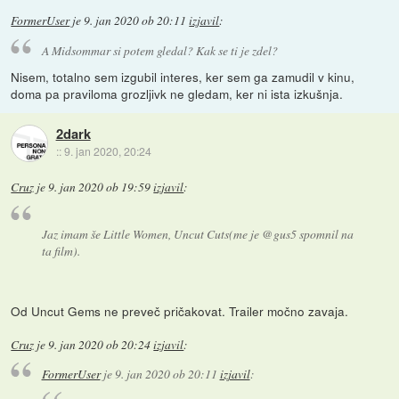
FormerUser
je
9. jan 2020 ob 20:11
izjavil
:
A Midsommar si potem gledal? Kak se ti je zdel?
Nisem, totalno sem izgubil interes, ker sem ga zamudil v kinu,
doma pa praviloma grozljivk ne gledam, ker ni ista izkušnja.
2dark
::
9. jan 2020, 20:24
Cruz
je
9. jan 2020 ob 19:59
izjavil
:
Jaz imam še Little Women, Uncut Cuts(me je @gus5 spomnil na
ta film).
Od Uncut Gems ne preveč pričakovat. Trailer močno zavaja.
Cruz
je
9. jan 2020 ob 20:24
izjavil
:
FormerUser
je
9. jan 2020 ob 20:11
izjavil
: