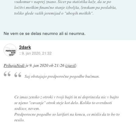
vsakomur v naprej znano. Sicer pa statistika kaže, da se po
ločitvi moškim finančno stanje izboljša, ženskam pa poslabša,
toliko glede vaših jeremijad o "ubogih moških".
Ne vem ce se delas neumno ali si neumna.
2dark
::
9. jan 2020, 21:32
PrihajaNodi
je
9. jan 2020 ob 21:26
izjavil
:
Saj obstajajo predporočne pogodbe bučman.
Ce imas zensko z otroki v tvoji bajti in ni doprinesla nic v bajto
se njeno "cuvanje" otrok steje kot delo. Koliko to ovrrdnoti
sodisce, nevem.
Predporocne pogodbe so larifari na koncu, ce mislis da te bo to
resilo.