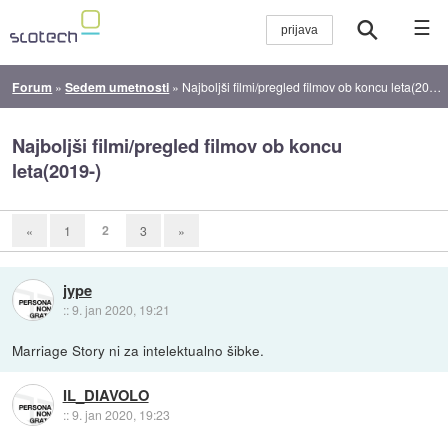
☰
Forum
»
Sedem umetnosti
»
Najboljši filmi/pregled filmov ob koncu leta(2019-)
Najboljši filmi/pregled filmov ob koncu
leta(2019-)
2
«
1
3
»
jype
::
9. jan 2020, 19:21
Marriage Story ni za intelektualno šibke.
IL_DIAVOLO
::
9. jan 2020, 19:23