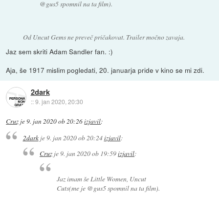
@gus5 spomnil na ta film).
Od Uncut Gems ne preveč pričakovat. Trailer močno zavaja.
Jaz sem skriti Adam Sandler fan. :)
Aja, še 1917 mislim pogledati, 20. januarja pride v kino se mi zdi.
2dark
::
9. jan 2020, 20:30
Cruz
je
9. jan 2020 ob 20:26
izjavil
:
2dark
je
9. jan 2020 ob 20:24
izjavil
:
Cruz
je
9. jan 2020 ob 19:59
izjavil
:
Jaz imam še Little Women, Uncut
Cuts(me je @gus5 spomnil na ta film).