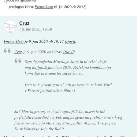
Zgodovina sprememb…
predlagalo izbris:
FormerUser
(
9. jan 2020 ob 20:13
)
Cruz
::
9. jan 2020, 19:59
FormerUser
je
9. jan 2020 ob 19:17
izjavil
:
Cruz
je
9. jan 2020 ob 09:49
izjavil
:
Sem 3x pogledal Marriage Story in bi rekel, da je
moj najljubši film leta 2019. Perfektna kombinacija
komedije in drame ter super konec.
Irca se še nisem spravil, niti ne vem, če se bom. Ford
v Ferrari pa itak zakon film. :)
Ja? Marriage story se ti zdi najboljši? Jaz nisem še nič
pogledala razen Nož v hrbet, ampak glede na prebrano, se v krog
favoritov uvrščajo Marriage Story, Little Women, Two popes,
Dark Waters in Jojo the Rabit.