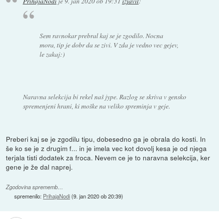
PrihajaNodi
je
9. jan 2020 ob 19:31
izjavil
:
Sem ravnokar prebral kaj se je zgodilo. Nocna
mora, tip je dobr da se zivi. V zda je vedno vec gejev,
le zakaj:)
Naravna selekcija bi rekel naš jype. Razlog se skriva v gensko
spremenjeni hrani, ki moške na veliko spreminja v geje.
Preberi kaj se je zgodilu tipu, dobesedno ga je obrala do kosti. In
še ko se je z drugim f... in je imela vec kot dovolj kesa je od njega
terjala tisti dodatek za froca. Nevem ce je to naravna selekcija, ker
gene je že dal naprej.
Zgodovina sprememb…
spremenilo:
PrihajaNodi
(
9. jan 2020 ob 20:39
)