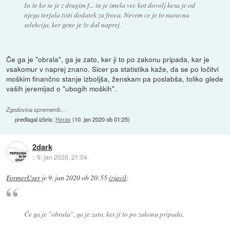
In še ko se je z drugim f... in je imela vec kot dovolj kesa je od
njega terjala tisti dodatek za froca. Nevem ce je to naravna
selekcija, ker gene je že dal naprej.
Če ga je "obrala", ga je zato, ker ji to po zakonu pripada, kar je
vsakomur v naprej znano. Sicer pa statistika kaže, da se po ločitvi
moškim finančno stanje izboljša, ženskam pa poslabša, toliko glede
vaših jeremijad o "ubogih moških".
Zgodovina sprememb…
predlagal izbris:
Horas
(
10. jan 2020 ob 01:25
)
2dark
::
9. jan 2020, 21:04
FormerUser
je
9. jan 2020 ob 20:55
izjavil
:
Če ga je "obrala", ga je zato, ker ji to po zakonu pripada,