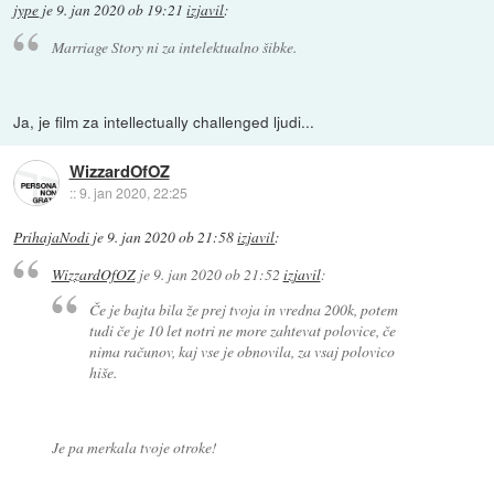
jype
je
9. jan 2020 ob 19:21
izjavil
:
Marriage Story ni za intelektualno šibke.
Ja, je film za intellectually challenged ljudi...
WizzardOfOZ
::
9. jan 2020, 22:25
PrihajaNodi
je
9. jan 2020 ob 21:58
izjavil
:
WizzardOfOZ
je
9. jan 2020 ob 21:52
izjavil
:
Če je bajta bila že prej tvoja in vredna 200k, potem
tudi če je 10 let notri ne more zahtevat polovice, če
nima računov, kaj vse je obnovila, za vsaj polovico
hiše.
Je pa merkala tvoje otroke!