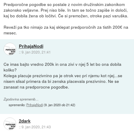
Predporočne pogodbe so postale z novim družinskim zakonikom
zakonsko veljavne. Prej niso bile. In tam se točno zapiše in določi,
kaj bo dobila žena ob ločitvi. Če si premožen, otroke pazi varuška.
Reveži pa tko nimajo za kaj sklepat predporočnih za tistih 200€ na
mesec.
PrihajaNodi
::
9. jan 2020, 21:41
Ce imas bajto vredno 200k in ona zivi v njej 5 let bo ona dobila
koliko?
Kolega placuje prezivnino pa je otrok vec pri njemu kot njej...se
nisem slisal primera da bi zenska placevala prezivnino. Ne se
zanasat na predporocne pogodbe.
Zgodovina sprememb…
spremenilo:
PrihajaNodi
(
9. jan 2020 ob 21:42
)
2dark
::
9. jan 2020, 21:43