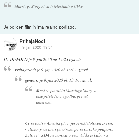
Marriage Story ni za intelektualno šibke.
Je odlicen film in ima realno podlago.
PrihajaNodi
::
9. jan 2020, 19:31
IL_DIAVOLO
je
9. jan 2020 ob 19:23
izjavil
:
PrihajaNodi
je
9. jan 2020 ob 16:02
izjavil
:
genesiss
je
9. jan 2020 ob 13:16
izjavil
:
Meni se pa zdi ta Marriage Story za
lase privlečena zgodba, preveč
ameriška.
Ce se locis v Ameriki placujes zenski dolocen znesek
- alimony, ce imas pa otroka pa se otrosko podporo.
Zato se v ZDA ne porocajo vec. Valda je baba na