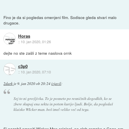
Fino je da si pogledas omenjeni film. Sodisce gleda stvari malo
drugace.
Horas
::
10. jan 2020, 01:26
dejte no ste zašli z teme naslova ornk
c3p0
::
10. jan 2020, 07:10
2dark
je
9. jan 2020 ob 20:24
izjavil
:
Sej to ni grozljivka. To je posneto po resničnih dogodkih, ko se
zbere skupaj ena sekta in potem kurijo ljudi. Bolje, da pogledaš
klaisko WIcker man. boš imel veliko več od tega.
Si pozabil omeniti Wicker Man original, ne slab remake s Cage-om.