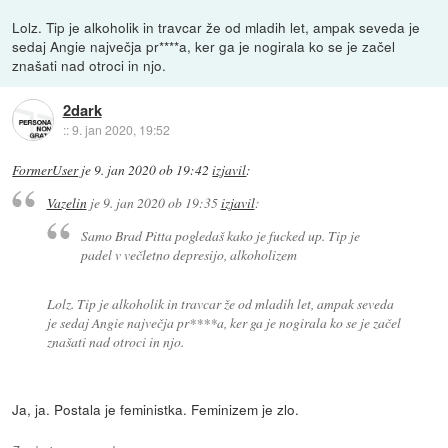
Lolz. Tip je alkoholik in travcar že od mladih let, ampak seveda je
sedaj Angie največja pr****a, ker ga je nogirala ko se je začel
znašati nad otroci in njo.
2dark
::
9. jan 2020, 19:52
FormerUser
je
9. jan 2020 ob 19:42
izjavil
:
Vazelin
je
9. jan 2020 ob 19:35
izjavil
:
Samo Brad Pitta pogledaš kako je fucked up. Tip je
padel v večletno depresijo, alkoholizem
Lolz. Tip je alkoholik in travcar že od mladih let, ampak seveda
je sedaj Angie največja pr****a, ker ga je nogirala ko se je začel
znašati nad otroci in njo.
Ja, ja. Postala je feministka. Feminizem je zlo.