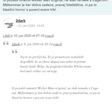
Midsommar je kar dobra zadeva, precej fatalistična, ni pa to
klasični horror s poceni scare triki.
2dark
::
10. jan 2020, 14:42
c3p0
je
10. jan 2020 ob 07:10
izjavil
:
2dark
je
9. jan 2020 ob 20:24
izjavil
:
Sej to ni grozljivka. To je posneto po resničnih
dogodkih, ko se zbere skupaj ena sekta in potem
kurijo ljudi. Bolje, da pogledaš klaisko WIcker man.
boš imel veliko več od tega.
Si pozabil omeniti Wicker Man original, ne slab remake s Cage-
om. Midsommar je kar dobra zadeva, precej fatalistična, ni pa to
klasični horror s poceni scare triki.