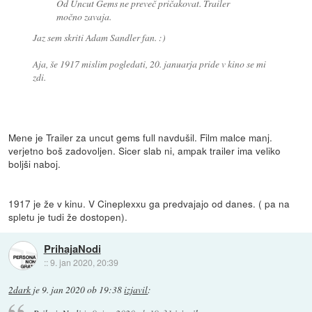
Od Uncut Gems ne preveč pričakovat. Trailer
močno zavaja.
Jaz sem skriti Adam Sandler fan. :)
Aja, še 1917 mislim pogledati, 20. januarja pride v kino se mi
zdi.
Mene je Trailer za uncut gems full navdušil. Film malce manj.
verjetno boš zadovoljen. Sicer slab ni, ampak trailer ima veliko
boljši naboj.
1917 je že v kinu. V Cineplexxu ga predvajajo od danes. ( pa na
spletu je tudi že dostopen).
PrihajaNodi
::
9. jan 2020, 20:39
2dark
je
9. jan 2020 ob 19:38
izjavil
: