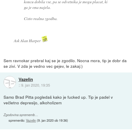
koncu dobila vse, pa se odvetnika je mogu placat, ki
ga je ona najela.
Cisto realna zgodba.
Ask Alan Harper
Sem ravnokar prebral kaj se je zgodilo. Nocna mora, tip je dobr da
se zivi. V zda je vedno vec gejev, le zakaj:)
Vazelin
::
9. jan 2020, 19:35
Samo Brad Pitta pogledaš kako je fucked up. Tip je padel v
večletno depresijo, alkoholizem
Zgodovina sprememb…
spremenilo:
Vazelin
(
9. jan 2020 ob 19:36
)