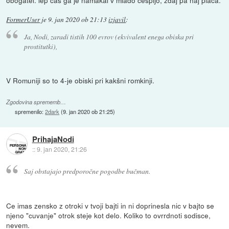
FormerUser
je
9. jan 2020 ob 21:13
izjavil
:
Ja, Nodi, zaradi tistih 100 evrov (ekvivalent enega obiska pri
prostitutki),
V Romuniji so to 4-je obiski pri kakšni romkinji.
Zgodovina sprememb…
spremenilo:
2dark
(
9. jan 2020 ob 21:25
)
PrihajaNodi
::
9. jan 2020, 21:26
Saj obstajajo predporočne pogodbe bučman.
Ce imas zensko z otroki v tvoji bajti in ni doprinesla nic v bajto se
njeno "cuvanje" otrok steje kot delo. Koliko to ovrrdnoti sodisce,
nevem.