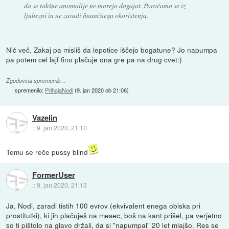
da se takšne anomalije ne morejo dogajat. Poročamo se iz
ljubezni in ne zaradi finančnega okoristenja.
Nič več. Zakaj pa misliš da lepotice iščejo bogatune? Jo napumpa
pa potem cel lajf fino plačuje ona gre pa na drug cvet:)
Zgodovina sprememb…
spremenilo:
PrihajaNodi
(
9. jan 2020 ob 21:06
)
Vazelin
::
9. jan 2020, 21:10
Temu se reče pussy blind
FormerUser
::
9. jan 2020, 21:13
Ja, Nodi, zaradi tistih 100 evrov (ekvivalent enega obiska pri
prostitutki), ki jih plačuješ na mesec, boš na kant prišel, pa verjetno
so ti pištolo na glavo držali, da si "napumpal" 20 let mlajšo. Res se