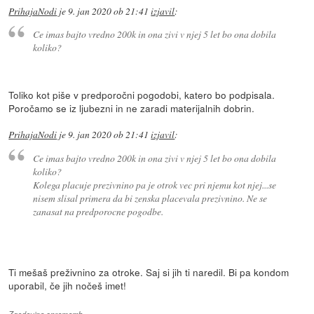
PrihajaNodi
je
9. jan 2020 ob 21:41
izjavil
:
Ce imas bajto vredno 200k in ona zivi v njej 5 let bo ona dobila
koliko?
Toliko kot piše v predporočni pogodobi, katero bo podpisala.
Poročamo se iz ljubezni in ne zaradi materijalnih dobrin.
PrihajaNodi
je
9. jan 2020 ob 21:41
izjavil
:
Ce imas bajto vredno 200k in ona zivi v njej 5 let bo ona dobila
koliko?
Kolega placuje prezivnino pa je otrok vec pri njemu kot njej...se
nisem slisal primera da bi zenska placevala prezivnino. Ne se
zanasat na predporocne pogodbe.
Ti mešaš preživnino za otroke. Saj si jih ti naredil. Bi pa kondom
uporabil, če jih nočeš imet!