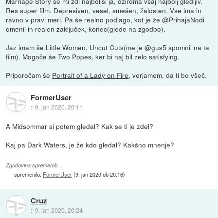
Marriage Story se mi zdi najboljši ja, oziroma vsaj najbolj gledljiv.
Res super film. Depresiven, vesel, smešen, žalosten. Vse ima in
ravno v pravi meri. Pa še realno podlago, kot je že @PrihajaNodi
omenil in realen zaključek, konec(glede na zgodbo).
Jaz imam še Little Women, Uncut Cuts(me je @gus5 spomnil na ta
film). Mogoče še Two Popes, ker bi naj bil zelo satisfying.
Priporočam še
Portrait of a Lady on Fire
, verjamem, da ti bo všeč.
FormerUser
::
9. jan 2020, 20:11
A Midsommar si potem gledal? Kak se ti je zdel?
Kaj pa Dark Waters, je že kdo gledal? Kakšno mnenje?
Zgodovina sprememb…
spremenilo:
FormerUser
(
9. jan 2020 ob 20:16
)
Cruz
::
9. jan 2020, 20:24