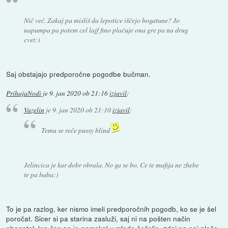
Nič več. Zakaj pa misliš da lepotice iščejo bogatune? Jo
napumpa pa potem cel lajf fino plačuje ona gre pa na drug
cvet:)
Saj obstajajo predporočne pogodbe bučman.
PrihajaNodi
je
9. jan 2020 ob 21:16
izjavil
:
Vazelin
je
9. jan 2020 ob 21:10
izjavil
:
Temu se reče pussy blind
Jelincica je kar dobr obrala. No ga se bo. Ce te mafija ne zhebe
te pa baba:)
To je pa razlog, ker nismo imeli predporočnih pogodb, ko se je šel
poročat. Sicer si pa starina zasluži, saj ni na pošten način
obogatel. lep čas ga je namakal v mlado češpljo, zdaj pa naj plača.