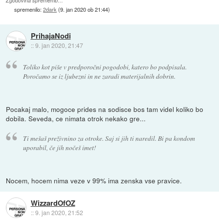
Zgodovina sprememb…
spremenilo:
2dark
(
9. jan 2020 ob 21:44
)
PrihajaNodi
::
9. jan 2020, 21:47
Toliko kot piše v predporočni pogodobi, katero bo podpisala.
Poročamo se iz ljubezni in ne zaradi materijalnih dobrin.
Pocakaj malo, mogoce prides na sodisce bos tam videl koliko bo
dobila. Seveda, ce nimata otrok nekako gre...
Ti mešaš preživnino za otroke. Saj si jih ti naredil. Bi pa kondom
uporabil, če jih nočeš imet!
Nocem, hocem nima veze v 99% ima zenska vse pravice.
WizzardOfOZ
::
9. jan 2020, 21:52