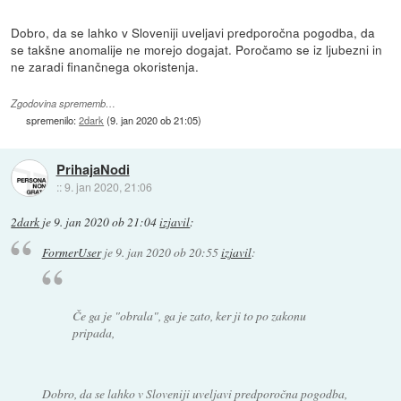
Dobro, da se lahko v Sloveniji uveljavi predporočna pogodba, da
se takšne anomalije ne morejo dogajat. Poročamo se iz ljubezni in
ne zaradi finančnega okoristenja.
Zgodovina sprememb…
spremenilo:
2dark
(
9. jan 2020 ob 21:05
)
PrihajaNodi
::
9. jan 2020, 21:06
2dark
je
9. jan 2020 ob 21:04
izjavil
:
FormerUser
je
9. jan 2020 ob 20:55
izjavil
:
Če ga je "obrala", ga je zato, ker ji to po zakonu
pripada,
Dobro, da se lahko v Sloveniji uveljavi predporočna pogodba,