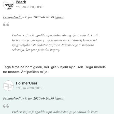
2dark
::
9. jan 2020, 20:46
PrihajaNodi
je
9. jan 2020 ob 20:39
izjavil
:
Preberi kaj se je zgodilu tipu, dobesedno ga je obrala do kosti.
In še ko se je z drugim f... in je imela vec kot dovolj kesa je od
njega terjala tisti dodatek za froca. Nevem ce je to naravna
selekcija, ker gene je že dal naprej.
Tega filma ne bom gledu, ker igra v njem Kylo Ren. Tega modela
ne maram. Antipatičen mi je.
FormerUser
::
9. jan 2020, 20:55
PrihajaNodi
je
9. jan 2020 ob 20:39
izjavil
:
Preberi kaj se je zgodilu tipu, dobesedno ga je obrala do kosti.