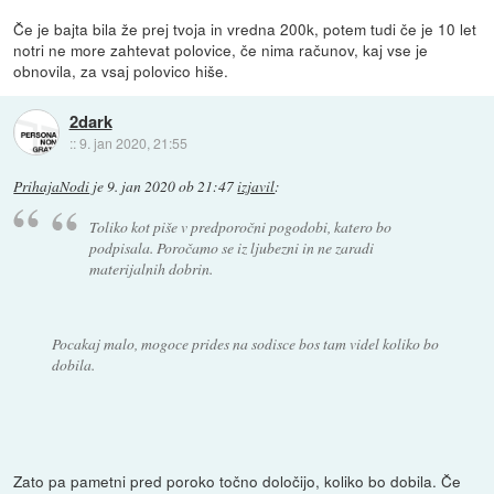
Če je bajta bila že prej tvoja in vredna 200k, potem tudi če je 10 let
notri ne more zahtevat polovice, če nima računov, kaj vse je
obnovila, za vsaj polovico hiše.
2dark
::
9. jan 2020, 21:55
PrihajaNodi
je
9. jan 2020 ob 21:47
izjavil
:
Toliko kot piše v predporočni pogodobi, katero bo
podpisala. Poročamo se iz ljubezni in ne zaradi
materijalnih dobrin.
Pocakaj malo, mogoce prides na sodisce bos tam videl koliko bo
dobila.
Zato pa pametni pred poroko točno določijo, koliko bo dobila. Če