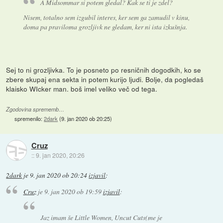
A Midsommar si potem gledal? Kak se ti je zdel?
Nisem, totalno sem izgubil interes, ker sem ga zamudil v kinu,
doma pa praviloma grozljivk ne gledam, ker ni ista izkušnja.
Sej to ni grozljivka. To je posneto po resničnih dogodkih, ko se
zbere skupaj ena sekta in potem kurijo ljudi. Bolje, da pogledaš
klaisko WIcker man. boš imel veliko več od tega.
Zgodovina sprememb…
spremenilo:
2dark
(
9. jan 2020 ob 20:25
)
Cruz
::
9. jan 2020, 20:26
2dark
je
9. jan 2020 ob 20:24
izjavil
:
Cruz
je
9. jan 2020 ob 19:59
izjavil
:
Jaz imam še Little Women, Uncut Cuts(me je