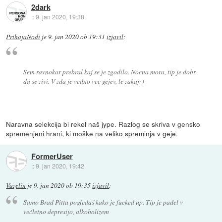
2dark
::
9. jan 2020, 19:38
PrihajaNodi
je
9. jan 2020 ob 19:31
izjavil
:
Sem ravnokar prebral kaj se je zgodilo. Nocna mora, tip je dobr
da se zivi. V zda je vedno vec gejev, le zakaj:)
Naravna selekcija bi rekel naš jype. Razlog se skriva v gensko
spremenjeni hrani, ki moške na veliko spreminja v geje.
FormerUser
::
9. jan 2020, 19:42
Vazelin
je
9. jan 2020 ob 19:35
izjavil
:
Samo Brad Pitta pogledaš kako je fucked up. Tip je padel v
večletno depresijo, alkoholizem