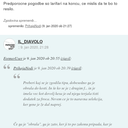
Predporocne pogodbe so larifari na koncu, ce mislis da te bo to
resilo.
Zgodovina sprememb…
spremenilo:
PrihajaNodi
(
9. jan 2020 ob 21:27
)
IL_DIAVOLO
::
9. jan 2020, 21:28
FormerUser
je
9. jan 2020 ob 20:55
izjavil
:
PrihajaNodi
je
9. jan 2020 ob 20:39
izjavil
:
Preberi kaj se je zgodilu tipu, dobesedno ga je
obrala do kosti. In še ko se je z drugim f... in je
imela vec kot dovolj kesa je od njega terjala tisti
dodatek za froca. Nevem ce je to naravna selekcija,
ker gene je že dal naprej.
Če ga je "obrala", ga je zato, ker ji to po zakonu pripada, kar je