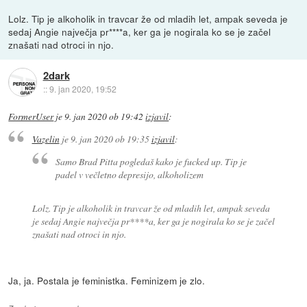
Lolz. Tip je alkoholik in travcar že od mladih let, ampak seveda je
sedaj Angie največja pr****a, ker ga je nogirala ko se je začel
znašati nad otroci in njo.
2dark
::
9. jan 2020, 19:52
FormerUser
je
9. jan 2020 ob 19:42
izjavil
:
Vazelin
je
9. jan 2020 ob 19:35
izjavil
:
Samo Brad Pitta pogledaš kako je fucked up. Tip je
padel v večletno depresijo, alkoholizem
Lolz. Tip je alkoholik in travcar že od mladih let, ampak seveda
je sedaj Angie največja pr****a, ker ga je nogirala ko se je začel
znašati nad otroci in njo.
Ja, ja. Postala je feministka. Feminizem je zlo.