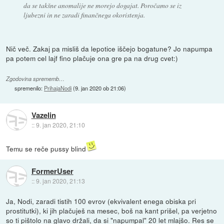
da se takšne anomalije ne morejo dogajat. Poročamo se iz
ljubezni in ne zaradi finančnega okoristenja.
Nič več. Zakaj pa misliš da lepotice iščejo bogatune? Jo napumpa
pa potem cel lajf fino plačuje ona gre pa na drug cvet:)
Zgodovina sprememb…
spremenilo:
PrihajaNodi
(
9. jan 2020 ob 21:06
)
Vazelin
::
9. jan 2020, 21:10
Temu se reče pussy blind
FormerUser
::
9. jan 2020, 21:13
Ja, Nodi, zaradi tistih 100 evrov (ekvivalent enega obiska pri
prostitutki), ki jih plačuješ na mesec, boš na kant prišel, pa verjetno
so ti pištolo na glavo držali, da si "napumpal" 20 let mlajšo. Res se