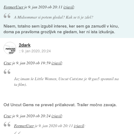
FormerUser
je
9. jan 2020 ob 20:11
izjavil
:
A Midsommar si potem gledal? Kak se ti je zdel?
Nisem, totalno sem izgubil interes, ker sem ga zamudil v kinu,
doma pa praviloma grozljivk ne gledam, ker ni ista izkušnja.
2dark
::
9. jan 2020, 20:24
Cruz
je
9. jan 2020 ob 19:59
izjavil
:
Jaz imam še Little Women, Uncut Cuts(me je @gus5 spomnil na
ta film).
Od Uncut Gems ne preveč pričakovat. Trailer močno zavaja.
Cruz
je
9. jan 2020 ob 20:24
izjavil
:
FormerUser
je
9. jan 2020 ob 20:11
izjavil
: