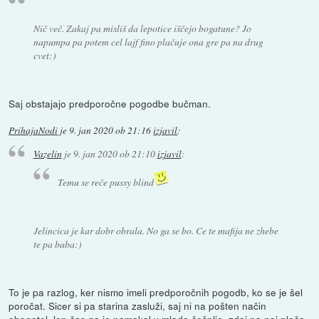
Nič več. Zakaj pa misliš da lepotice iščejo bogatune? Jo
napumpa pa potem cel lajf fino plačuje ona gre pa na drug
cvet:)
Saj obstajajo predporočne pogodbe bučman.
PrihajaNodi
je
9. jan 2020 ob 21:16
izjavil
:
Vazelin
je
9. jan 2020 ob 21:10
izjavil
:
Temu se reče pussy blind
Jelincica je kar dobr obrala. No ga se bo. Ce te mafija ne zhebe
te pa baba:)
To je pa razlog, ker nismo imeli predporočnih pogodb, ko se je šel
poročat. Sicer si pa starina zasluži, saj ni na pošten način
obogatel. lep čas ga je namakal v mlado češpljo, zdaj pa naj plača.