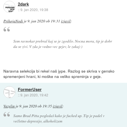
2dark
::
9. jan 2020, 19:38
PrihajaNodi
je
9. jan 2020 ob 19:31
izjavil
:
Sem ravnokar prebral kaj se je zgodilo. Nocna mora, tip je dobr
da se zivi. V zda je vedno vec gejev, le zakaj:)
Naravna selekcija bi rekel naš jype. Razlog se skriva v gensko
spremenjeni hrani, ki moške na veliko spreminja v geje.
FormerUser
::
9. jan 2020, 19:42
Vazelin
je
9. jan 2020 ob 19:35
izjavil
:
Samo Brad Pitta pogledaš kako je fucked up. Tip je padel v
večletno depresijo, alkoholizem