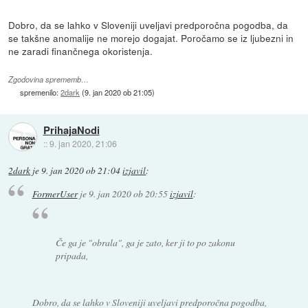
Dobro, da se lahko v Sloveniji uveljavi predporočna pogodba, da
se takšne anomalije ne morejo dogajat. Poročamo se iz ljubezni in
ne zaradi finančnega okoristenja.
Zgodovina sprememb…
spremenilo:
2dark
(
9. jan 2020 ob 21:05
)
PrihajaNodi
::
9. jan 2020, 21:06
2dark
je
9. jan 2020 ob 21:04
izjavil
:
FormerUser
je
9. jan 2020 ob 20:55
izjavil
:
Če ga je "obrala", ga je zato, ker ji to po zakonu
pripada,
Dobro, da se lahko v Sloveniji uveljavi predporočna pogodba,