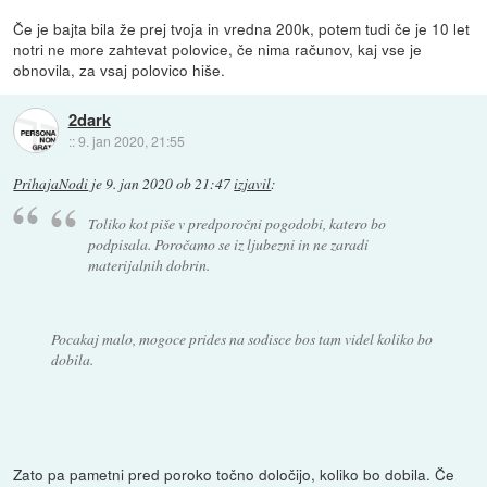
Če je bajta bila že prej tvoja in vredna 200k, potem tudi če je 10 let
notri ne more zahtevat polovice, če nima računov, kaj vse je
obnovila, za vsaj polovico hiše.
2dark
::
9. jan 2020, 21:55
PrihajaNodi
je
9. jan 2020 ob 21:47
izjavil
:
Toliko kot piše v predporočni pogodobi, katero bo
podpisala. Poročamo se iz ljubezni in ne zaradi
materijalnih dobrin.
Pocakaj malo, mogoce prides na sodisce bos tam videl koliko bo
dobila.
Zato pa pametni pred poroko točno določijo, koliko bo dobila. Če