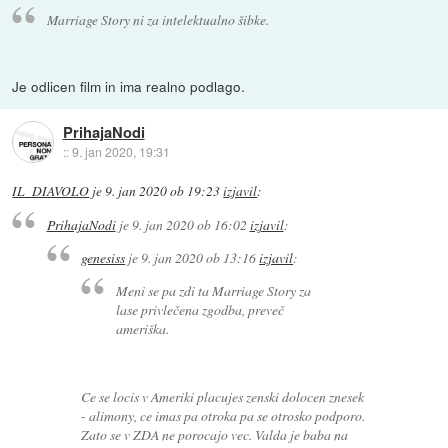
Marriage Story ni za intelektualno šibke.
Je odlicen film in ima realno podlago.
PrihajaNodi
::
9. jan 2020, 19:31
IL_DIAVOLO
je
9. jan 2020 ob 19:23
izjavil
:
PrihajaNodi
je
9. jan 2020 ob 16:02
izjavil
:
genesiss
je
9. jan 2020 ob 13:16
izjavil
:
Meni se pa zdi ta Marriage Story za
lase privlečena zgodba, preveč
ameriška.
Ce se locis v Ameriki placujes zenski dolocen znesek
- alimony, ce imas pa otroka pa se otrosko podporo.
Zato se v ZDA ne porocajo vec. Valda je baba na