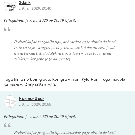
2dark
::
9. jan 2020, 20:46
PrihajaNodi
je
9. jan 2020 ob 20:39
izjavil
:
Preberi kaj se je zgodilu tipu, dobesedno ga je obrala do kosti.
In še ko se je z drugim f... in je imela vec kot dovolj kesa je od
njega terjala tisti dodatek za froca. Nevem ce je to naravna
selekcija, ker gene je že dal naprej.
Tega filma ne bom gledu, ker igra v njem Kylo Ren. Tega modela
ne maram. Antipatičen mi je.
FormerUser
::
9. jan 2020, 20:55
PrihajaNodi
je
9. jan 2020 ob 20:39
izjavil
:
Preberi kaj se je zgodilu tipu, dobesedno ga je obrala do kosti.