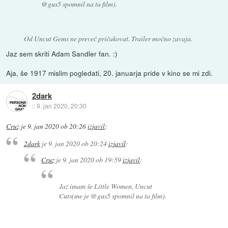
@gus5 spomnil na ta film).
Od Uncut Gems ne preveč pričakovat. Trailer močno zavaja.
Jaz sem skriti Adam Sandler fan. :)
Aja, še 1917 mislim pogledati, 20. januarja pride v kino se mi zdi.
2dark
::
9. jan 2020, 20:30
Cruz
je
9. jan 2020 ob 20:26
izjavil
:
2dark
je
9. jan 2020 ob 20:24
izjavil
:
Cruz
je
9. jan 2020 ob 19:59
izjavil
:
Jaz imam še Little Women, Uncut
Cuts(me je @gus5 spomnil na ta film).