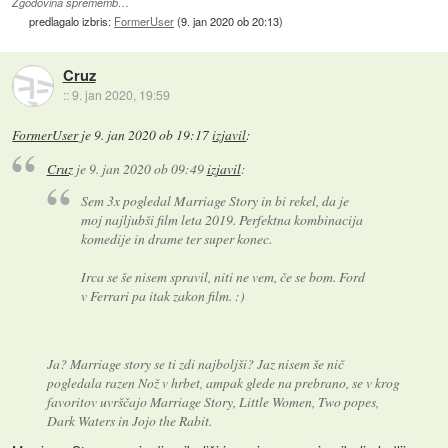
Zgodovina sprememb…
predlagalo izbris:
FormerUser
(
9. jan 2020 ob 20:13
)
Cruz
::
9. jan 2020, 19:59
FormerUser
je
9. jan 2020 ob 19:17
izjavil
:
Cruz
je
9. jan 2020 ob 09:49
izjavil
:
Sem 3x pogledal Marriage Story in bi rekel, da je
moj najljubši film leta 2019. Perfektna kombinacija
komedije in drame ter super konec.
Irca se še nisem spravil, niti ne vem, če se bom. Ford
v Ferrari pa itak zakon film. :)
Ja? Marriage story se ti zdi najboljši? Jaz nisem še nič
pogledala razen Nož v hrbet, ampak glede na prebrano, se v krog
favoritov uvrščajo Marriage Story, Little Women, Two popes,
Dark Waters in Jojo the Rabit.