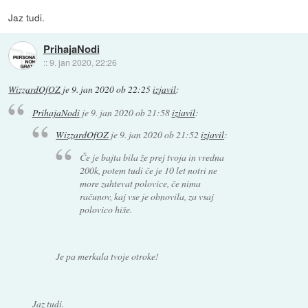
Jaz tudi.
PrihajaNodi
::
9. jan 2020, 22:26
WizzardOfOZ
je
9. jan 2020 ob 22:25
izjavil
:
PrihajaNodi
je
9. jan 2020 ob 21:58
izjavil
:
WizzardOfOZ
je
9. jan 2020 ob 21:52
izjavil
:
Če je bajta bila že prej tvoja in vredna
200k, potem tudi če je 10 let notri ne
more zahtevat polovice, če nima
računov, kaj vse je obnovila, za vsaj
polovico hiše.
Je pa merkala tvoje otroke!
Jaz tudi.