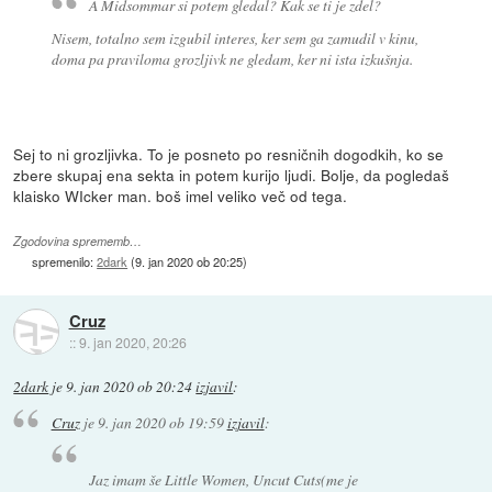
A Midsommar si potem gledal? Kak se ti je zdel?
Nisem, totalno sem izgubil interes, ker sem ga zamudil v kinu,
doma pa praviloma grozljivk ne gledam, ker ni ista izkušnja.
Sej to ni grozljivka. To je posneto po resničnih dogodkih, ko se
zbere skupaj ena sekta in potem kurijo ljudi. Bolje, da pogledaš
klaisko WIcker man. boš imel veliko več od tega.
Zgodovina sprememb…
spremenilo:
2dark
(
9. jan 2020 ob 20:25
)
Cruz
::
9. jan 2020, 20:26
2dark
je
9. jan 2020 ob 20:24
izjavil
:
Cruz
je
9. jan 2020 ob 19:59
izjavil
:
Jaz imam še Little Women, Uncut Cuts(me je