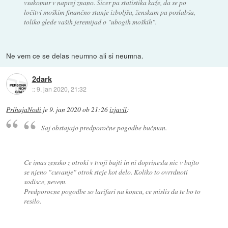
vsakomur v naprej znano. Sicer pa statistika kaže, da se po
ločitvi moškim finančno stanje izboljša, ženskam pa poslabša,
toliko glede vaših jeremijad o "ubogih moških".
Ne vem ce se delas neumno ali si neumna.
2dark
::
9. jan 2020, 21:32
PrihajaNodi
je
9. jan 2020 ob 21:26
izjavil
:
Saj obstajajo predporočne pogodbe bučman.
Ce imas zensko z otroki v tvoji bajti in ni doprinesla nic v bajto
se njeno "cuvanje" otrok steje kot delo. Koliko to ovrrdnoti
sodisce, nevem.
Predporocne pogodbe so larifari na koncu, ce mislis da te bo to
resilo.