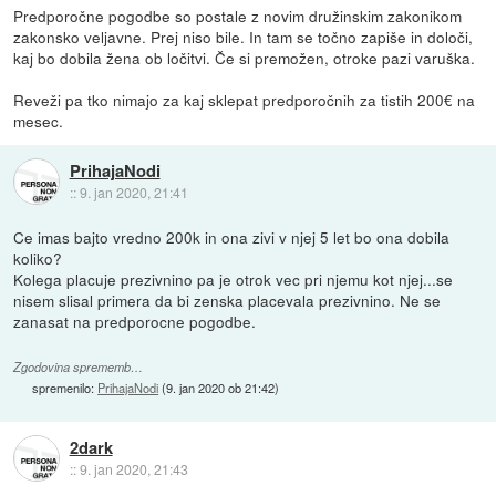
Predporočne pogodbe so postale z novim družinskim zakonikom
zakonsko veljavne. Prej niso bile. In tam se točno zapiše in določi,
kaj bo dobila žena ob ločitvi. Če si premožen, otroke pazi varuška.
Reveži pa tko nimajo za kaj sklepat predporočnih za tistih 200€ na
mesec.
PrihajaNodi
::
9. jan 2020, 21:41
Ce imas bajto vredno 200k in ona zivi v njej 5 let bo ona dobila
koliko?
Kolega placuje prezivnino pa je otrok vec pri njemu kot njej...se
nisem slisal primera da bi zenska placevala prezivnino. Ne se
zanasat na predporocne pogodbe.
Zgodovina sprememb…
spremenilo:
PrihajaNodi
(
9. jan 2020 ob 21:42
)
2dark
::
9. jan 2020, 21:43