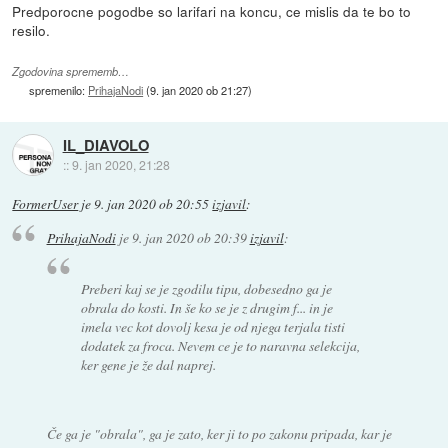
Predporocne pogodbe so larifari na koncu, ce mislis da te bo to
resilo.
Zgodovina sprememb…
spremenilo:
PrihajaNodi
(
9. jan 2020 ob 21:27
)
IL_DIAVOLO
::
9. jan 2020, 21:28
FormerUser
je
9. jan 2020 ob 20:55
izjavil
:
PrihajaNodi
je
9. jan 2020 ob 20:39
izjavil
:
Preberi kaj se je zgodilu tipu, dobesedno ga je
obrala do kosti. In še ko se je z drugim f... in je
imela vec kot dovolj kesa je od njega terjala tisti
dodatek za froca. Nevem ce je to naravna selekcija,
ker gene je že dal naprej.
Če ga je "obrala", ga je zato, ker ji to po zakonu pripada, kar je