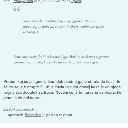
PrihajaNodi
je
9. jan 2020 ob 19:31
izjavil
:
Sem ravnokar prebral kaj se je zgodilo. Nocna
mora, tip je dobr da se zivi. V zda je vedno vec gejev,
le zakaj:)
Naravna selekcija bi rekel naš jype. Razlog se skriva v gensko
spremenjeni hrani, ki moške na veliko spreminja v geje.
Preberi kaj se je zgodilu tipu, dobesedno ga je obrala do kosti. In
še ko se je z drugim f... in je imela vec kot dovolj kesa je od njega
terjala tisti dodatek za froca. Nevem ce je to naravna selekcija, ker
gene je že dal naprej.
Zgodovina sprememb…
spremenilo:
PrihajaNodi
(
9. jan 2020 ob 20:39
)