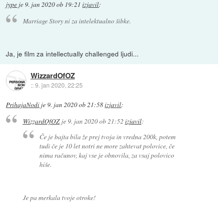
jype
je
9. jan 2020 ob 19:21
izjavil
:
Marriage Story ni za intelektualno šibke.
Ja, je film za intellectually challenged ljudi...
WizzardOfOZ
::
9. jan 2020, 22:25
PrihajaNodi
je
9. jan 2020 ob 21:58
izjavil
:
WizzardOfOZ
je
9. jan 2020 ob 21:52
izjavil
:
Če je bajta bila že prej tvoja in vredna 200k, potem
tudi če je 10 let notri ne more zahtevat polovice, če
nima računov, kaj vse je obnovila, za vsaj polovico
hiše.
Je pa merkala tvoje otroke!