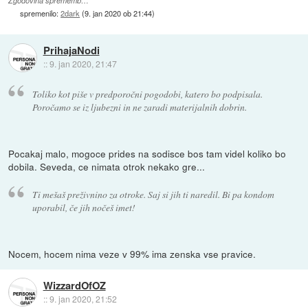
Zgodovina sprememb…
spremenilo:
2dark
(
9. jan 2020 ob 21:44
)
PrihajaNodi
::
9. jan 2020, 21:47
Toliko kot piše v predporočni pogodobi, katero bo podpisala.
Poročamo se iz ljubezni in ne zaradi materijalnih dobrin.
Pocakaj malo, mogoce prides na sodisce bos tam videl koliko bo
dobila. Seveda, ce nimata otrok nekako gre...
Ti mešaš preživnino za otroke. Saj si jih ti naredil. Bi pa kondom
uporabil, če jih nočeš imet!
Nocem, hocem nima veze v 99% ima zenska vse pravice.
WizzardOfOZ
::
9. jan 2020, 21:52