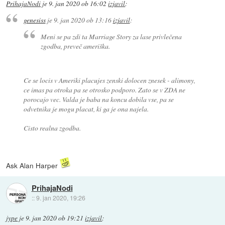
PrihajaNodi
je
9. jan 2020 ob 16:02
izjavil
:
genesiss
je
9. jan 2020 ob 13:16
izjavil
:
Meni se pa zdi ta Marriage Story za lase privlečena
zgodba, preveč ameriška.
Ce se locis v Ameriki placujes zenski dolocen znesek - alimony,
ce imas pa otroka pa se otrosko podporo. Zato se v ZDA ne
porocajo vec. Valda je baba na koncu dobila vse, pa se
odvetnika je mogu placat, ki ga je ona najela.
Cisto realna zgodba.
Ask Alan Harper
PrihajaNodi
::
9. jan 2020, 19:26
jype
je
9. jan 2020 ob 19:21
izjavil
: