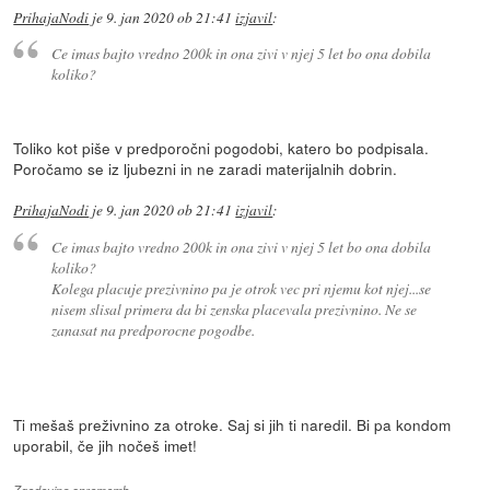
PrihajaNodi
je
9. jan 2020 ob 21:41
izjavil
:
Ce imas bajto vredno 200k in ona zivi v njej 5 let bo ona dobila
koliko?
Toliko kot piše v predporočni pogodobi, katero bo podpisala.
Poročamo se iz ljubezni in ne zaradi materijalnih dobrin.
PrihajaNodi
je
9. jan 2020 ob 21:41
izjavil
:
Ce imas bajto vredno 200k in ona zivi v njej 5 let bo ona dobila
koliko?
Kolega placuje prezivnino pa je otrok vec pri njemu kot njej...se
nisem slisal primera da bi zenska placevala prezivnino. Ne se
zanasat na predporocne pogodbe.
Ti mešaš preživnino za otroke. Saj si jih ti naredil. Bi pa kondom
uporabil, če jih nočeš imet!