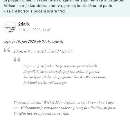
Midsommar je kar dobra zadeva, precej fatalistična, ni pa to
klasični horror s poceni scare triki.
2dark
::
10. jan 2020, 14:42
c3p0
je
10. jan 2020 ob 07:10
izjavil
:
2dark
je
9. jan 2020 ob 20:24
izjavil
:
Sej to ni grozljivka. To je posneto po resničnih
dogodkih, ko se zbere skupaj ena sekta in potem
kurijo ljudi. Bolje, da pogledaš klaisko WIcker man.
boš imel veliko več od tega.
Si pozabil omeniti Wicker Man original, ne slab remake s Cage-
om. Midsommar je kar dobra zadeva, precej fatalistična, ni pa to
klasični horror s poceni scare triki.