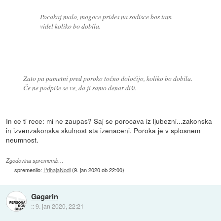
Pocakaj malo, mogoce prides na sodisce bos tam
videl koliko bo dobila.
Zato pa pametni pred poroko točno določijo, koliko bo dobila.
Če ne podpiše se ve, da ji samo denar diši.
In ce ti rece: mi ne zaupas? Saj se porocava iz ljubezni...zakonska
in izvenzakonska skulnost sta izenaceni. Poroka je v splosnem
neumnost.
Zgodovina sprememb…
spremenilo:
PrihajaNodi
(
9. jan 2020 ob 22:00
)
Gagarin
::
9. jan 2020, 22:21