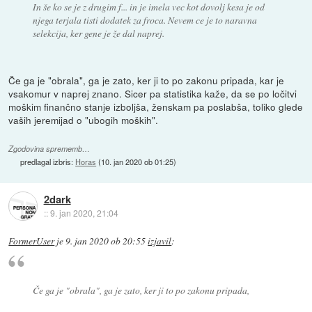
In še ko se je z drugim f... in je imela vec kot dovolj kesa je od
njega terjala tisti dodatek za froca. Nevem ce je to naravna
selekcija, ker gene je že dal naprej.
Če ga je "obrala", ga je zato, ker ji to po zakonu pripada, kar je
vsakomur v naprej znano. Sicer pa statistika kaže, da se po ločitvi
moškim finančno stanje izboljša, ženskam pa poslabša, toliko glede
vaših jeremijad o "ubogih moških".
Zgodovina sprememb…
predlagal izbris:
Horas
(
10. jan 2020 ob 01:25
)
2dark
::
9. jan 2020, 21:04
FormerUser
je
9. jan 2020 ob 20:55
izjavil
:
Če ga je "obrala", ga je zato, ker ji to po zakonu pripada,