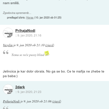
nam smiliš.
Zgodovina sprememb…
predlagal izbris:
Horas
(
10. jan 2020 ob 01:25
)
PrihajaNodi
::
9. jan 2020, 21:16
Vazelin
je
9. jan 2020 ob 21:10
izjavil
:
Temu se reče pussy blind
Jelincica je kar dobr obrala. No ga se bo. Ce te mafija ne zhebe te
pa baba:)
2dark
::
9. jan 2020, 21:23
PrihajaNodi
je
9. jan 2020 ob 21:06
izjavil
: