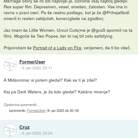
Marriage Story se mi zdi najboljši ja, oziroma vsaj najbolj gledljiv.
Res super film. Depresiven, vesel, smešen, žalosten. Vse ima in
ravno v pravi meri. Pa še realno podlago, kot je že @PrihajaNodi
omenil in realen zaključek, konec(glede na zgodbo).
Jaz imam še Little Women, Uncut Cuts(me je @gus5 spomnil na ta
film). Mogoče še Two Popes, ker bi naj bil zelo satisfying.
Priporočam še
Portrait of a Lady on Fire
, verjamem, da ti bo všeč.
FormerUser
::
9. jan 2020, 20:11
A Midsommar si potem gledal? Kak se ti je zdel?
Kaj pa Dark Waters, je že kdo gledal? Kakšno mnenje?
Zgodovina sprememb…
spremenilo:
FormerUser
(
9. jan 2020 ob 20:16
)
Cruz
::
9. jan 2020, 20:24