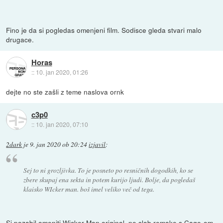
Fino je da si pogledas omenjeni film. Sodisce gleda stvari malo
drugace.
Horas
::
10. jan 2020, 01:26
dejte no ste zašli z teme naslova ornk
c3p0
::
10. jan 2020, 07:10
2dark
je
9. jan 2020 ob 20:24
izjavil
:
Sej to ni grozljivka. To je posneto po resničnih dogodkih, ko se
zbere skupaj ena sekta in potem kurijo ljudi. Bolje, da pogledaš
klaisko WIcker man. boš imel veliko več od tega.
Si pozabil omeniti Wicker Man original, ne slab remake s Cage-om.