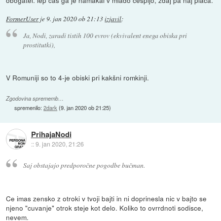
FormerUser
je
9. jan 2020 ob 21:13
izjavil
:
Ja, Nodi, zaradi tistih 100 evrov (ekvivalent enega obiska pri
prostitutki),
V Romuniji so to 4-je obiski pri kakšni romkinji.
Zgodovina sprememb…
spremenilo:
2dark
(
9. jan 2020 ob 21:25
)
PrihajaNodi
::
9. jan 2020, 21:26
Saj obstajajo predporočne pogodbe bučman.
Ce imas zensko z otroki v tvoji bajti in ni doprinesla nic v bajto se
njeno "cuvanje" otrok steje kot delo. Koliko to ovrrdnoti sodisce,
nevem.