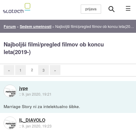
☰
Forum
»
Sedem umetnosti
»
Najboljši filmi/pregled filmov ob koncu leta(2019-)
Najboljši filmi/pregled filmov ob koncu
leta(2019-)
2
«
1
3
»
jype
::
9. jan 2020, 19:21
Marriage Story ni za intelektualno šibke.
IL_DIAVOLO
::
9. jan 2020, 19:23