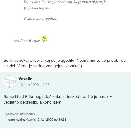
koncu dobila vse, pa se odvetnika je mogu placat, ki
ga je ona najela.
Cisto realna zgodba.
Ask Alan Harper
Sem ravnokar prebral kaj se je zgodilo. Nocna mora, tip je dobr da
se zivi. V zda je vedno vec gejev, le zakaj:)
Vazelin
::
9. jan 2020, 19:35
Samo Brad Pitta pogledaš kako je fucked up. Tip je padel v
večletno depresijo, alkoholizem
Zgodovina sprememb…
spremenilo:
Vazelin
(
9. jan 2020 ob 19:36
)