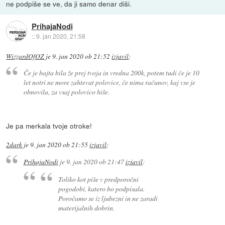
ne podpiše se ve, da ji samo denar diši.
PrihajaNodi
::
9. jan 2020, 21:58
WizzardOfOZ
je
9. jan 2020 ob 21:52
izjavil
:
Če je bajta bila že prej tvoja in vredna 200k, potem tudi če je 10
let notri ne more zahtevat polovice, če nima računov, kaj vse je
obnovila, za vsaj polovico hiše.
Je pa merkala tvoje otroke!
2dark
je
9. jan 2020 ob 21:55
izjavil
:
PrihajaNodi
je
9. jan 2020 ob 21:47
izjavil
:
Toliko kot piše v predporočni
pogodobi, katero bo podpisala.
Poročamo se iz ljubezni in ne zaradi
materijalnih dobrin.