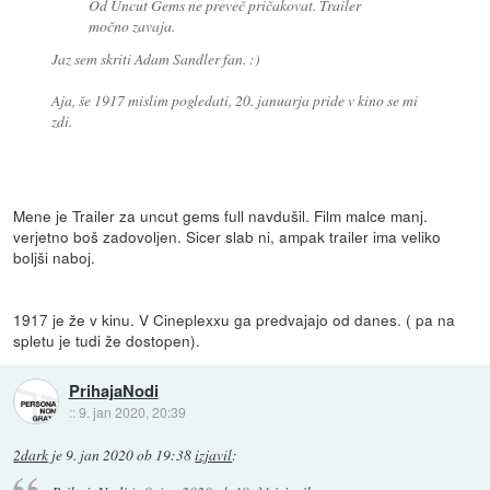
Od Uncut Gems ne preveč pričakovat. Trailer
močno zavaja.
Jaz sem skriti Adam Sandler fan. :)
Aja, še 1917 mislim pogledati, 20. januarja pride v kino se mi
zdi.
Mene je Trailer za uncut gems full navdušil. Film malce manj.
verjetno boš zadovoljen. Sicer slab ni, ampak trailer ima veliko
boljši naboj.
1917 je že v kinu. V Cineplexxu ga predvajajo od danes. ( pa na
spletu je tudi že dostopen).
PrihajaNodi
::
9. jan 2020, 20:39
2dark
je
9. jan 2020 ob 19:38
izjavil
: